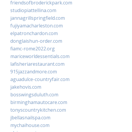
friendsofbroderickpark.com
studiopiattellina.com
jannagrillspringfield.com
fujiyamacharleston.com
elpatronchardon.com
donglaishun-order.com
fiamc-rome2022.org
mariceworldessentials.com
lafisheriarestaurant.com
915jazzandmore.com
aguadulce-countryfair.com
jakehovis.com
bosswingsduluth.com
birminghamautocare.com
tonyscountrykitchen.com
jbellasnailspa.com
mychaihouse.com