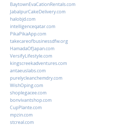
BaytownEvaCationRentals.com
JabalpurCakeDelivery.com
halobjd.com
intelligenceqatar.com
PikaPikaApp.com
takecareofbusinessdfw.org
HamadaOfJapan.com
VersifyLifestyle.com
kingscreekadventures.com
antaeuslabs.com
purelycleanchemdry.com
WishOping.com
shoplegacee.com
bonvivantshop.com
CupPlante.com
mpzin.com
stcreal.com