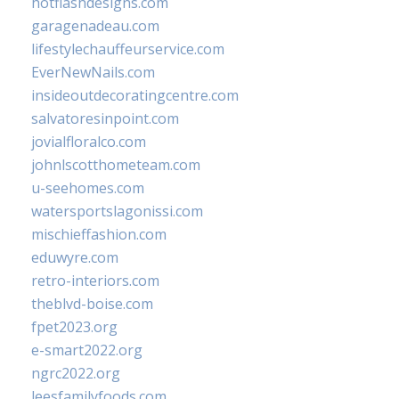
hotflashdesigns.com
garagenadeau.com
lifestylechauffeurservice.com
EverNewNails.com
insideoutdecoratingcentre.com
salvatoresinpoint.com
jovialfloralco.com
johnlscotthometeam.com
u-seehomes.com
watersportslagonissi.com
mischieffashion.com
eduwyre.com
retro-interiors.com
theblvd-boise.com
fpet2023.org
e-smart2022.org
ngrc2022.org
leesfamilyfoods.com