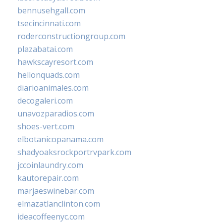
bennusehgall.com
tsecincinnati.com
roderconstructiongroup.com
plazabatai.com
hawkscayresort.com
hellonquads.com
diarioanimales.com
decogaleri.com
unavozparadios.com
shoes-vert.com
elbotanicopanama.com
shadyoaksrockportrvpark.com
jccoinlaundry.com
kautorepair.com
marjaeswinebar.com
elmazatlanclinton.com
ideacoffeenyc.com