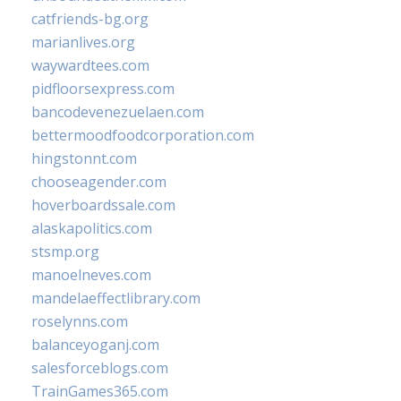
catfriends-bg.org
marianlives.org
waywardtees.com
pidfloorsexpress.com
bancodevenezuelaen.com
bettermoodfoodcorporation.com
hingstonnt.com
chooseagender.com
hoverboardssale.com
alaskapolitics.com
stsmp.org
manoelneves.com
mandelaeffectlibrary.com
roselynns.com
balanceyoganj.com
salesforceblogs.com
TrainGames365.com