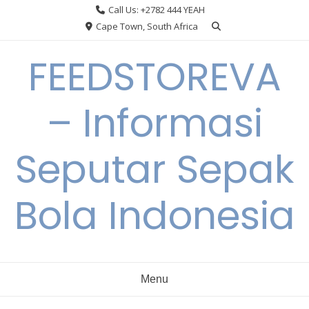
Skip
Call Us: +2782 444 YEAH
to
Cape Town, South Africa
content
FEEDSTOREVA
– Informasi
Seputar Sepak
Bola Indonesia
Menu