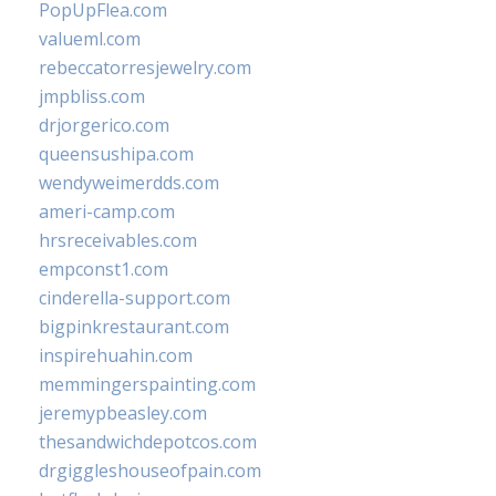
PopUpFlea.com
valueml.com
rebeccatorresjewelry.com
jmpbliss.com
drjorgerico.com
queensushipa.com
wendyweimerdds.com
ameri-camp.com
hrsreceivables.com
empconst1.com
cinderella-support.com
bigpinkrestaurant.com
inspirehuahin.com
memmingerspainting.com
jeremypbeasley.com
thesandwichdepotcos.com
drgiggleshouseofpain.com