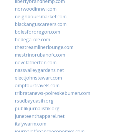
libertybrandhemp.com
norwoodinnwi.com
neighboursmarket.com
blackanguscareers.com
bolesfororegon.com
bodega-ole.com
thestreamlinerlounge.com
mestrinorubanofc.com
novelatherton.com
nassvalleygardens.net
electjohnstewart.com
omptourtravels.com
tribratanews-polreskebumen.com
rsudbayuasih.org
publikjurnalistik.org
juneteenthapparel.net
italywarm.com
journaloffinanceeconomics.com