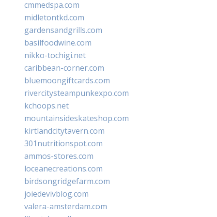
cmmedspa.com
midletontkd.com
gardensandgrills.com
basilfoodwine.com
nikko-tochigi.net
caribbean-corner.com
bluemoongiftcards.com
rivercitysteampunkexpo.com
kchoops.net
mountainsideskateshop.com
kirtlandcitytavern.com
301nutritionspot.com
ammos-stores.com
loceanecreations.com
birdsongridgefarm.com
joiedevivblog.com
valera-amsterdam.com