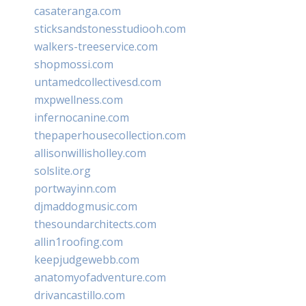
casateranga.com
sticksandstonesstudiooh.com
walkers-treeservice.com
shopmossi.com
untamedcollectivesd.com
mxpwellness.com
infernocanine.com
thepaperhousecollection.com
allisonwillisholley.com
solslite.org
portwayinn.com
djmaddogmusic.com
thesoundarchitects.com
allin1roofing.com
keepjudgewebb.com
anatomyofadventure.com
drivancastillo.com