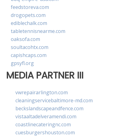
feedstoreva.com
drogopets.com
ediblechalk.com
tabletennisnearme.com
oaksofa.com
soultacohtx.com
capishcaps.com
gpsyfl.org
MEDIA PARTNER III
vwrepairarlington.com
cleaningservicebaltimore-md.com
beckslandscapeandfence.com
vistaaltadelveramendi.com
coastlinecateringnc.com
cuesburgershouston.com