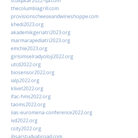
scdlqatar2022-qa.com
thecolumbiagrill.com
provisionscheeseandwineshoppe.com
khedi2023.org
akademikgeriatri2023.org
marmarapediatri2023.org
emchie2023.org
girisimselradyoloji2022.org
utcd2022.org
biosensor2022.org
ialp2022.org
klivet2022.org
ifac-hms2022.org
taoms2022.org
iias-euromena-conference2022.org
ivd2022.org
csity2022.org
ibsarstudyabroad.com