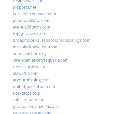
resinflowart.com
p-sports.net
korsairstreetwear.com
petshopallston.com
avenue26tacos.com
topgglasses.com
broadmoornailsspacoloradosprings.com
missblackpasadena.com
anneskitchen.org
valenciamarketytaqueria.com
reefrecordsllc.com
alawaffle.com
aryouthfishing.com
united-basketball.com
tios-tacos.com
cafecito-satx.com
graduacionviu2023.com
pecanjackstogo.com