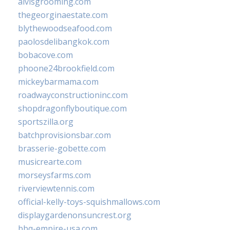
alvisgrooming.com
thegeorginaestate.com
blythewoodseafood.com
paolosdelibangkok.com
bobacove.com
phoone24brookfield.com
mickeybarmama.com
roadwayconstructioninc.com
shopdragonflyboutique.com
sportszilla.org
batchprovisionsbar.com
brasserie-gobette.com
musicrearte.com
morseysfarms.com
riverviewtennis.com
official-kelly-toys-squishmallows.com
displaygardenonsuncrest.org
bbq-empire-usa.com