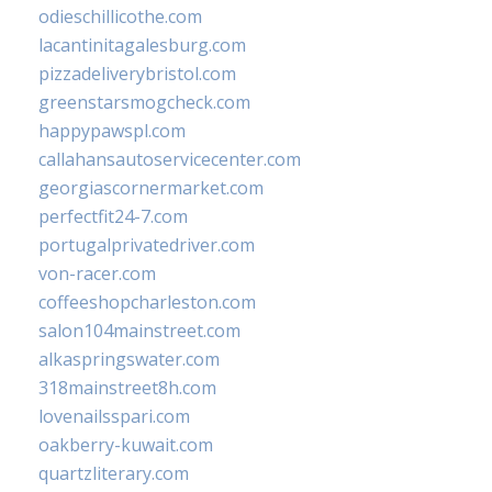
odieschillicothe.com
lacantinitagalesburg.com
pizzadeliverybristol.com
greenstarsmogcheck.com
happypawspl.com
callahansautoservicecenter.com
georgiascornermarket.com
perfectfit24-7.com
portugalprivatedriver.com
von-racer.com
coffeeshopcharleston.com
salon104mainstreet.com
alkaspringswater.com
318mainstreet8h.com
lovenailsspari.com
oakberry-kuwait.com
quartzliterary.com