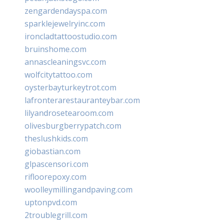
zengardendayspa.com
sparklejewelryinc.com
ironcladtattoostudio.com
bruinshome.com
annascleaningsvc.com
wolfcitytattoo.com
oysterbayturkeytrot.com
lafronterarestauranteybar.com
lilyandrosetearoom.com
olivesburgberrypatch.com
theslushkids.com
giobastian.com
glpascensori.com
rifloorepoxy.com
woolleymillingandpaving.com
uptonpvd.com
2troublegrill.com