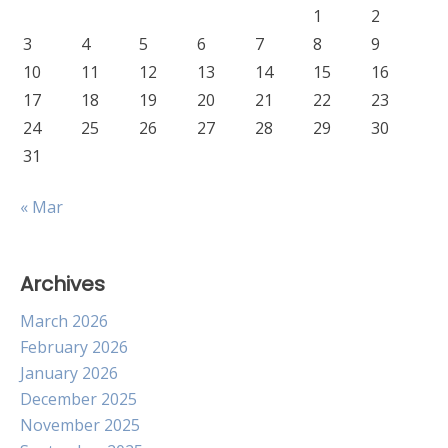
1
2
3
4
5
6
7
8
9
10
11
12
13
14
15
16
17
18
19
20
21
22
23
24
25
26
27
28
29
30
31
« Mar
Archives
March 2026
February 2026
January 2026
December 2025
November 2025