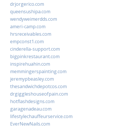
drjorgerico.com
queensushipa.com
wendyweimerdds.com
ameri-camp.com
hrsreceivables.com
empconst1.com
cinderella-support.com
bigpinkrestaurant.com
inspirehuahin.com
memmingerspainting.com
jeremypbeasley.com
thesandwichdepotcos.com
drgiggleshouseofpain.com
hotflashdesigns.com
garagenadeau.com
lifestylechauffeurservice.com
EverNewNails.com