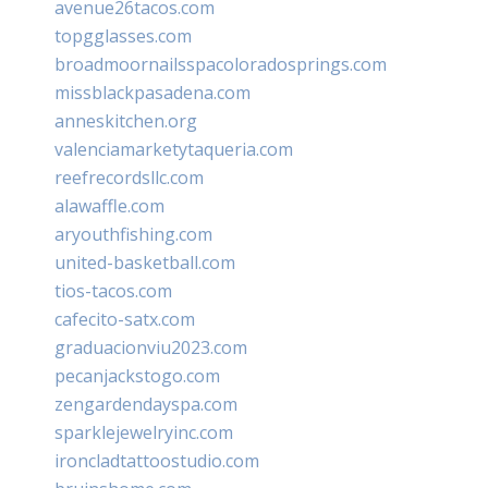
avenue26tacos.com
topgglasses.com
broadmoornailsspacoloradosprings.com
missblackpasadena.com
anneskitchen.org
valenciamarketytaqueria.com
reefrecordsllc.com
alawaffle.com
aryouthfishing.com
united-basketball.com
tios-tacos.com
cafecito-satx.com
graduacionviu2023.com
pecanjackstogo.com
zengardendayspa.com
sparklejewelryinc.com
ironcladtattoostudio.com