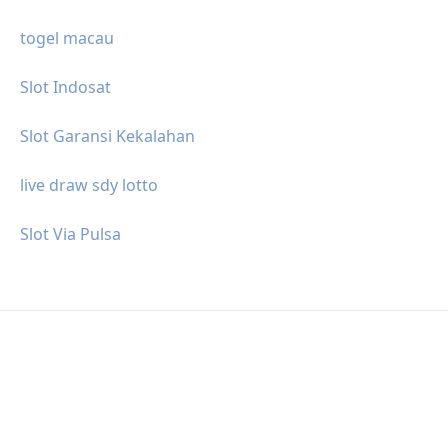
togel macau
Slot Indosat
Slot Garansi Kekalahan
live draw sdy lotto
Slot Via Pulsa