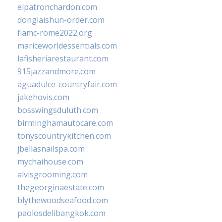
elpatronchardon.com
donglaishun-order.com
fiamc-rome2022.org
mariceworldessentials.com
lafisheriarestaurant.com
915jazzandmore.com
aguadulce-countryfair.com
jakehovis.com
bosswingsduluth.com
birminghamautocare.com
tonyscountrykitchen.com
jbellasnailspa.com
mychaihouse.com
alvisgrooming.com
thegeorginaestate.com
blythewoodseafood.com
paolosdelibangkok.com