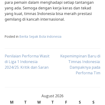
para pemain dalam menghadapi setiap tantangan
yang ada. Semoga dengan kerja keras dan tekad
yang kuat, timnas Indonesia bisa meraih prestasi
gemilang di kancah internasional.
Posted in
Berita Sepak Bola Indonesia
Post
Penilaian Performa Wasit
Kepemimpinan Baru di
di Liga 1 Indonesia
Timnas Indonesia:
2024/25: Kritik dan Saran
Dampaknya pada
navigation
Performa Tim
August 2026
M
T
W
T
F
S
S