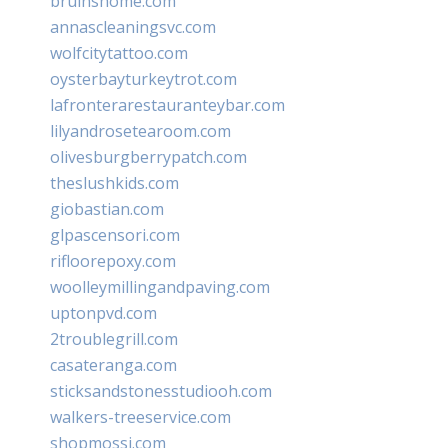
bruinshome.com
annascleaningsvc.com
wolfcitytattoo.com
oysterbayturkeytrot.com
lafronterarestauranteybar.com
lilyandrosetearoom.com
olivesburgberrypatch.com
theslushkids.com
giobastian.com
glpascensori.com
rifloorepoxy.com
woolleymillingandpaving.com
uptonpvd.com
2troublegrill.com
casateranga.com
sticksandstonesstudiooh.com
walkers-treeservice.com
shopmossi.com