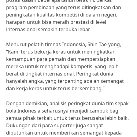
positif dalam beberapa tahun terakhir. Berkat
program pembinaan yang terus ditingkatkan dan
peningkatan kualitas kompetisi di dalam negeri,
harapan untuk bisa meraih prestasi di level
internasional semakin terbuka lebar.
Menurut pelatih timnas Indonesia, Shin Tae-yong,
“Kami terus bekerja keras untuk meningkatkan
kemampuan para pemain dan mempersiapkan
mereka untuk menghadapi kompetisi yang lebih
berat di tingkat internasional. Peringkat dunia
hanyalah angka, yang terpenting adalah semangat
dan kerja keras untuk terus berkembang.”
Dengan demikian, analisis peringkat dunia tim sepak
bola Indonesia seharusnya menjadi cambuk bagi
semua pihak terkait untuk terus berusaha lebih baik.
Dukungan dari para suporter juga sangat
dibutuhkan untuk memberikan semangat kepada