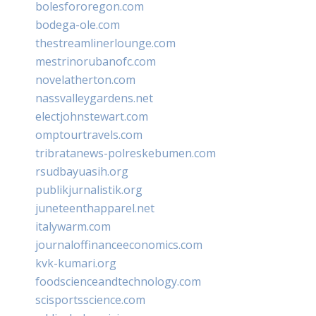
bolesfororegon.com
bodega-ole.com
thestreamlinerlounge.com
mestrinorubanofc.com
novelatherton.com
nassvalleygardens.net
electjohnstewart.com
omptourtravels.com
tribratanews-polreskebumen.com
rsudbayuasih.org
publikjurnalistik.org
juneteenthapparel.net
italywarm.com
journaloffinanceeconomics.com
kvk-kumari.org
foodscienceandtechnology.com
scisportsscience.com