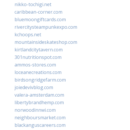
nikko-tochigi.net
caribbean-corner.com
bluemoongiftcards.com
rivercitysteampunkexpo.com
kchoops.net
mountainsideskateshop.com
kirtlandcitytavern.com
301nutritionspot.com
ammos-stores.com
loceanecreations.com
birdsongridgefarm.com
joiedevivblog.com
valera-amsterdam.com
libertybrandhemp.com
norwoodinnwi.com
neighboursmarket.com
blackanguscareers.com