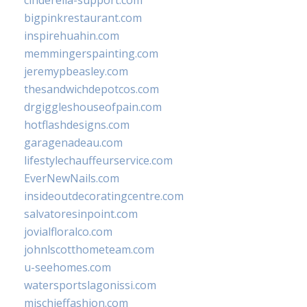
cinderella-support.com
bigpinkrestaurant.com
inspirehuahin.com
memmingerspainting.com
jeremypbeasley.com
thesandwichdepotcos.com
drgiggleshouseofpain.com
hotflashdesigns.com
garagenadeau.com
lifestylechauffeurservice.com
EverNewNails.com
insideoutdecoratingcentre.com
salvatoresinpoint.com
jovialfloralco.com
johnlscotthometeam.com
u-seehomes.com
watersportslagonissi.com
mischieffashion.com