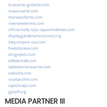
brasserie-gobette.com
musicrearte.com
morseysfarms.com
riverviewtennis.com
official-kelly-toys-squishmallows.com
displaygardenonsuncrest.org
bbq-empire-usa.com
feedstoreva.com
drogopets.com
ediblechalk.com
tabletennisnearme.com
oaksofa.com
soultacohtx.com
capishcaps.com
gpsyfl.org
MEDIA PARTNER III