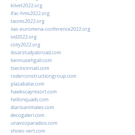
klivet2022.org
ifac-hms2022.org
taoms2022.org
iias-euromena-conference2022.org
ivd2022.org
csity2022.org
ibsarstudyabroad.com
bennusehgall.com
tsecincinnati.com
roderconstructiongroup.com
plazabatai.com
hawkscayresort.com
hellonquads.com
diarioanimales.com
decogaleri.com
unavozparadios.com
shoes-vert.com