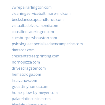
vwrepairarlington.com
cleaningservicebaltimore-md.com
beckslandscapeandfence.com
vistaaltadelveramendi.com
coastlinecateringnc.com
cuesburgershouston.com
psicologiaespecializadaencampeche.com
dmtacos.com
crescentstreetprinting.com
hornopizza.com
driveadragster.com
hematologa.com
lizaivanov.com
guesttinyhomes.com
home-plow-by-meyer.com
palatelatincuisine.com
blackdoglegacy.com