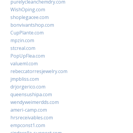
purelycleanchemdry.com
WishOping.com
shoplegacee.com
bonvivantshop.com
CupPlante.com
mpzin.com
stcreal.com
PopUpFlea.com
valueml.com
rebeccatorresjewelry.com
jmpbliss.com
drjorgerico.com
queensushipa.com
wendyweimerdds.com
ameri-camp.com
hrsreceivables.com
empconst1.com