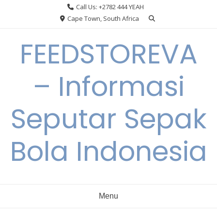
Skip
Call Us: +2782 444 YEAH
to
Cape Town, South Africa
content
FEEDSTOREVA
– Informasi
Seputar Sepak
Bola Indonesia
Menu