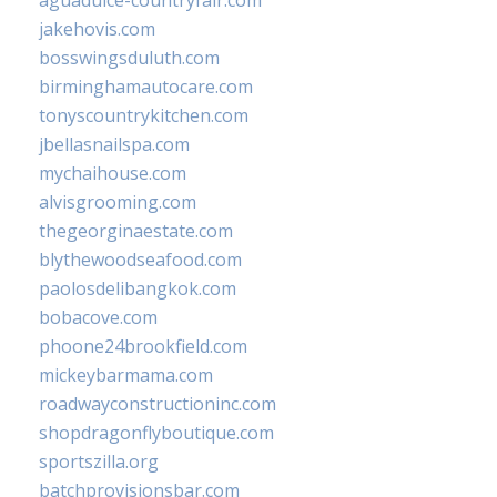
aguadulce-countryfair.com
jakehovis.com
bosswingsduluth.com
birminghamautocare.com
tonyscountrykitchen.com
jbellasnailspa.com
mychaihouse.com
alvisgrooming.com
thegeorginaestate.com
blythewoodseafood.com
paolosdelibangkok.com
bobacove.com
phoone24brookfield.com
mickeybarmama.com
roadwayconstructioninc.com
shopdragonflyboutique.com
sportszilla.org
batchprovisionsbar.com