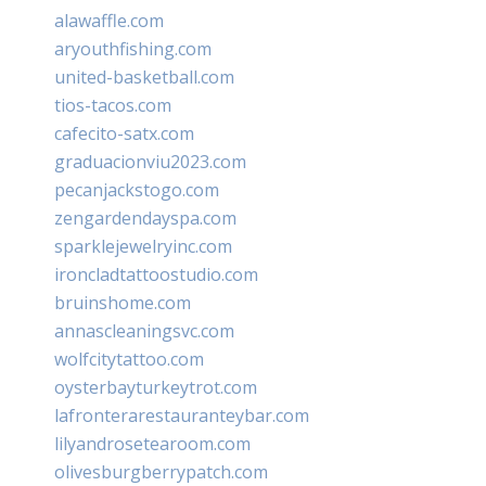
alawaffle.com
aryouthfishing.com
united-basketball.com
tios-tacos.com
cafecito-satx.com
graduacionviu2023.com
pecanjackstogo.com
zengardendayspa.com
sparklejewelryinc.com
ironcladtattoostudio.com
bruinshome.com
annascleaningsvc.com
wolfcitytattoo.com
oysterbayturkeytrot.com
lafronterarestauranteybar.com
lilyandrosetearoom.com
olivesburgberrypatch.com