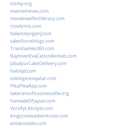
stsmp.org
manoelneves.com
mandelaeffectlibrary.com
roselynns.com
balanceyoganj.com
salesforceblogs.com
TrainGames365.com
BaytownEvaCationRentals.com
JabalpurCakeDelivery.com
halobjd.com
intelligenceqatar.com
PikaPikaApp.com
takecareofbusinessdfw.org
HamadaOfJapan.com
VersifyLifestyle.com
kingscreekadventures.com
antaeuslabs.com