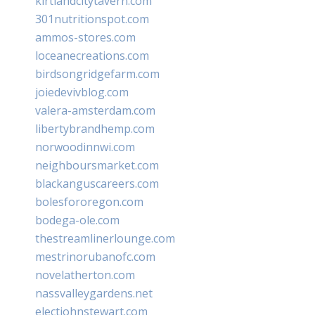
kirtlandcitytavern.com
301nutritionspot.com
ammos-stores.com
loceanecreations.com
birdsongridgefarm.com
joiedevivblog.com
valera-amsterdam.com
libertybrandhemp.com
norwoodinnwi.com
neighboursmarket.com
blackanguscareers.com
bolesfororegon.com
bodega-ole.com
thestreamlinerlounge.com
mestrinorubanofc.com
novelatherton.com
nassvalleygardens.net
electjohnstewart.com