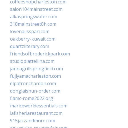
coffeeshopcharleston.com
salon104mainstreet.com
alkaspringswater.com
318mainstreet8h.com
lovenailsspari.com
oakberry-kuwait.com
quartzliterary.com
friendsofbroderickpark.com
studiopiattellina.com
jannagrillspringfield.com
fujiyamacharleston.com
elpatronchardon.com
donglaishun-order.com
fiamc-rome2022.org
mariceworldessentials.com
lafisheriarestaurant.com
915jazzandmore.com