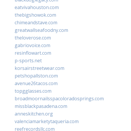
eatvivahouston.com
thebigshowok.com
chimeandstave.com
greatwallseafoodny.com
theloverose.com
gabriovoice.com
resinflowart.com
p-sports.net
korsairstreetwear.com
petshopallston.com
avenue26tacos.com
topgglasses.com
broadmoornailsspacoloradosprings.com
missblackpasadena.com
anneskitchen.org
valenciamarketytaqueria.com
reefrecordsllc.com