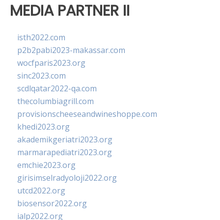
MEDIA PARTNER II
isth2022.com
p2b2pabi2023-makassar.com
wocfparis2023.org
sinc2023.com
scdlqatar2022-qa.com
thecolumbiagrill.com
provisionscheeseandwineshoppe.com
khedi2023.org
akademikgeriatri2023.org
marmarapediatri2023.org
emchie2023.org
girisimselradyoloji2022.org
utcd2022.org
biosensor2022.org
ialp2022.org