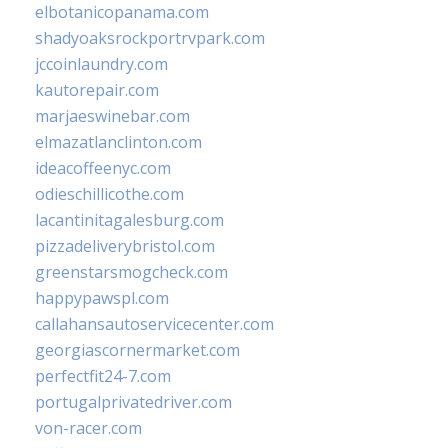
elbotanicopanama.com
shadyoaksrockportrvpark.com
jccoinlaundry.com
kautorepair.com
marjaeswinebar.com
elmazatlanclinton.com
ideacoffeenyc.com
odieschillicothe.com
lacantinitagalesburg.com
pizzadeliverybristol.com
greenstarsmogcheck.com
happypawspl.com
callahansautoservicecenter.com
georgiascornermarket.com
perfectfit24-7.com
portugalprivatedriver.com
von-racer.com