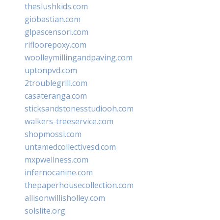
theslushkids.com
giobastian.com
glpascensori.com
rifloorepoxy.com
woolleymillingandpaving.com
uptonpvd.com
2troublegrill.com
casateranga.com
sticksandstonesstudiooh.com
walkers-treeservice.com
shopmossi.com
untamedcollectivesd.com
mxpwellness.com
infernocanine.com
thepaperhousecollection.com
allisonwillisholley.com
solslite.org