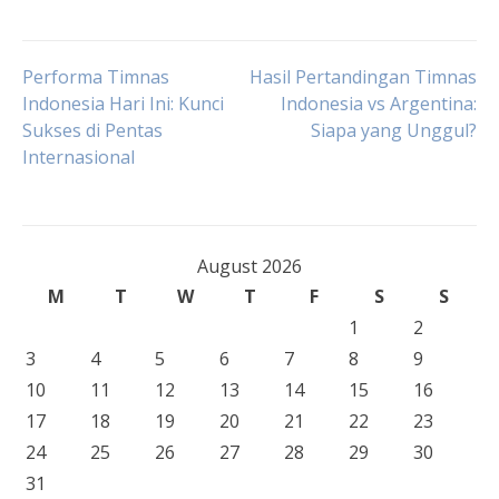
Post
Performa Timnas
Hasil Pertandingan Timnas
Indonesia Hari Ini: Kunci
Indonesia vs Argentina:
Sukses di Pentas
Siapa yang Unggul?
navigation
Internasional
August 2026
M
T
W
T
F
S
S
1
2
3
4
5
6
7
8
9
10
11
12
13
14
15
16
17
18
19
20
21
22
23
24
25
26
27
28
29
30
31