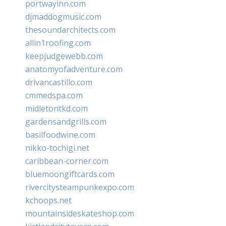
portwayinn.com
djmaddogmusic.com
thesoundarchitects.com
allin1roofing.com
keepjudgewebb.com
anatomyofadventure.com
drivancastillo.com
cmmedspa.com
midletontkd.com
gardensandgrills.com
basilfoodwine.com
nikko-tochigi.net
caribbean-corner.com
bluemoongiftcards.com
rivercitysteampunkexpo.com
kchoops.net
mountainsideskateshop.com