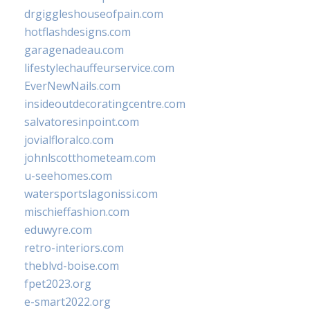
drgiggleshouseofpain.com
hotflashdesigns.com
garagenadeau.com
lifestylechauffeurservice.com
EverNewNails.com
insideoutdecoratingcentre.com
salvatoresinpoint.com
jovialfloralco.com
johnlscotthometeam.com
u-seehomes.com
watersportslagonissi.com
mischieffashion.com
eduwyre.com
retro-interiors.com
theblvd-boise.com
fpet2023.org
e-smart2022.org