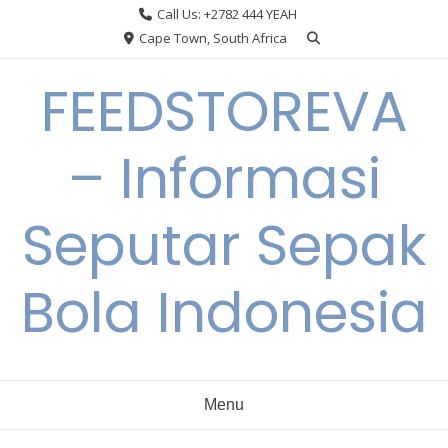
Skip
Call Us: +2782 444 YEAH
to
Cape Town, South Africa
content
FEEDSTOREVA
– Informasi
Seputar Sepak
Bola Indonesia
Menu