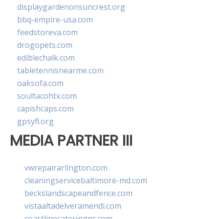
displaygardenonsuncrest.org
bbq-empire-usa.com
feedstoreva.com
drogopets.com
ediblechalk.com
tabletennisnearme.com
oaksofa.com
soultacohtx.com
capishcaps.com
gpsyfl.org
MEDIA PARTNER III
vwrepairarlington.com
cleaningservicebaltimore-md.com
beckslandscapeandfence.com
vistaaltadelveramendi.com
coastlinecateringnc.com