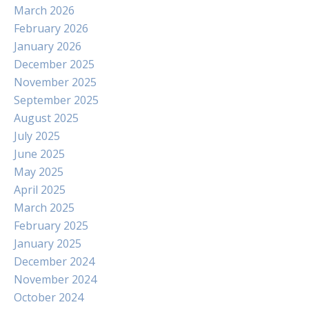
March 2026
February 2026
January 2026
December 2025
November 2025
September 2025
August 2025
July 2025
June 2025
May 2025
April 2025
March 2025
February 2025
January 2025
December 2024
November 2024
October 2024