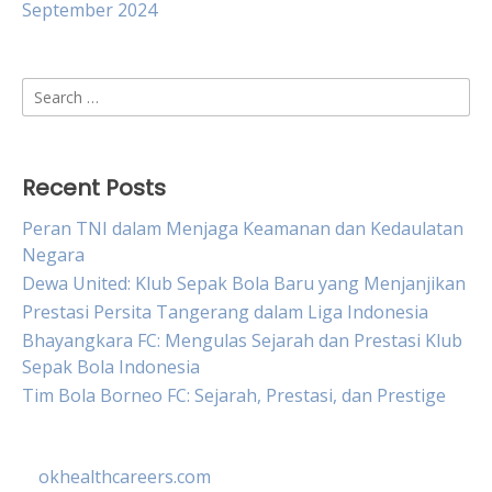
September 2024
Search
for:
Recent Posts
Peran TNI dalam Menjaga Keamanan dan Kedaulatan
Negara
Dewa United: Klub Sepak Bola Baru yang Menjanjikan
Prestasi Persita Tangerang dalam Liga Indonesia
Bhayangkara FC: Mengulas Sejarah dan Prestasi Klub
Sepak Bola Indonesia
Tim Bola Borneo FC: Sejarah, Prestasi, dan Prestige
okhealthcareers.com