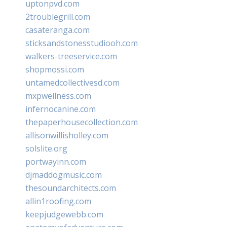
uptonpvd.com
2troublegrill.com
casateranga.com
sticksandstonesstudiooh.com
walkers-treeservice.com
shopmossi.com
untamedcollectivesd.com
mxpwellness.com
infernocanine.com
thepaperhousecollection.com
allisonwillisholley.com
solslite.org
portwayinn.com
djmaddogmusic.com
thesoundarchitects.com
allin1roofing.com
keepjudgewebb.com