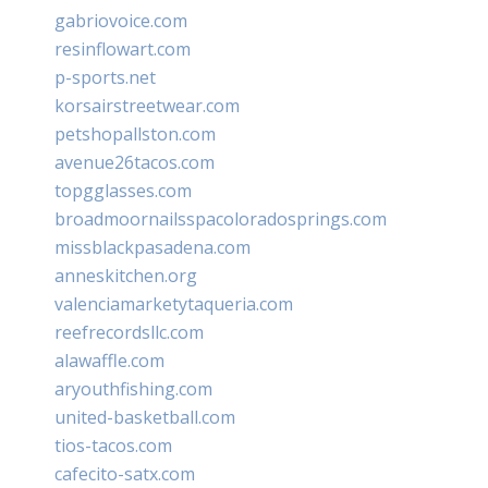
gabriovoice.com
resinflowart.com
p-sports.net
korsairstreetwear.com
petshopallston.com
avenue26tacos.com
topgglasses.com
broadmoornailsspacoloradosprings.com
missblackpasadena.com
anneskitchen.org
valenciamarketytaqueria.com
reefrecordsllc.com
alawaffle.com
aryouthfishing.com
united-basketball.com
tios-tacos.com
cafecito-satx.com