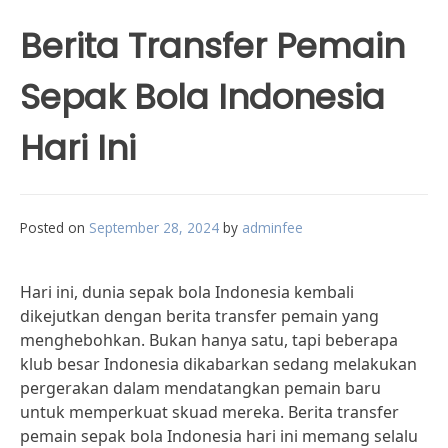
Berita Transfer Pemain
Sepak Bola Indonesia
Hari Ini
Posted on
September 28, 2024
by
adminfee
Hari ini, dunia sepak bola Indonesia kembali
dikejutkan dengan berita transfer pemain yang
menghebohkan. Bukan hanya satu, tapi beberapa
klub besar Indonesia dikabarkan sedang melakukan
pergerakan dalam mendatangkan pemain baru
untuk memperkuat skuad mereka. Berita transfer
pemain sepak bola Indonesia hari ini memang selalu