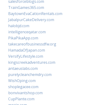
salesforceblogs.com
TrainGames365.com
BaytownEvaCationRentals.com
JabalpurCakeDelivery.com
halobjd.com
intelligenceqatar.com
PikaPikaApp.com
takecareofbusinessdfw.org
HamadaOfJapan.com
VersifyLifestyle.com
kingscreekadventures.com
antaeuslabs.com
purelycleanchemdry.com
WishOping.com
shoplegacee.com
bonvivantshop.com
CupPlante.com