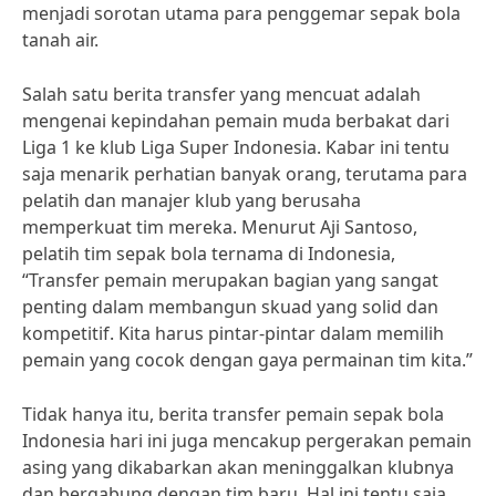
menjadi sorotan utama para penggemar sepak bola
tanah air.
Salah satu berita transfer yang mencuat adalah
mengenai kepindahan pemain muda berbakat dari
Liga 1 ke klub Liga Super Indonesia. Kabar ini tentu
saja menarik perhatian banyak orang, terutama para
pelatih dan manajer klub yang berusaha
memperkuat tim mereka. Menurut Aji Santoso,
pelatih tim sepak bola ternama di Indonesia,
“Transfer pemain merupakan bagian yang sangat
penting dalam membangun skuad yang solid dan
kompetitif. Kita harus pintar-pintar dalam memilih
pemain yang cocok dengan gaya permainan tim kita.”
Tidak hanya itu, berita transfer pemain sepak bola
Indonesia hari ini juga mencakup pergerakan pemain
asing yang dikabarkan akan meninggalkan klubnya
dan bergabung dengan tim baru. Hal ini tentu saja