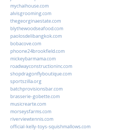
mychaihouse.com
alvisgrooming.com
thegeorginaestate.com
blythewoodseafood.com
paolosdelibangkok.com
bobacove.com
phoone24brookfield.com
mickeybarmama.com
roadwayconstructioninc.com
shopdragonflyboutique.com
sportszilla.org
batchprovisionsbar.com
brasserie-gobette.com
musicrearte.com
morseysfarms.com
riverviewtennis.com
official-kelly-toys-squishmallows.com