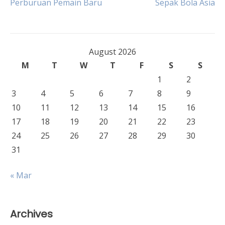
Perburuan Pemain Baru
Sepak Bola Asia
navigation
August 2026
M
T
W
T
F
S
S
1
2
3
4
5
6
7
8
9
10
11
12
13
14
15
16
17
18
19
20
21
22
23
24
25
26
27
28
29
30
31
« Mar
Archives