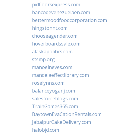
pidfloorsexpress.com
bancodevenezuelaen.com
bettermoodfoodcorporation.com
hingstonnt.com
chooseagender.com
hoverboardssale.com
alaskapolitics.com
stsmp.org
manoelneves.com
mandelaeffectlibrary.com
roselynns.com
balanceyoganj.com
salesforceblogs.com
TrainGames365.com
BaytownEvaCationRentals.com
JabalpurCakeDelivery.com
halobjd.com