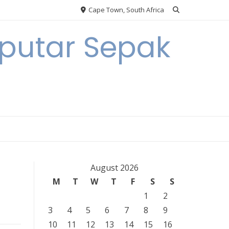
Cape Town, South Africa
eputar Sepak
August 2026
M
T
W
T
F
S
S
1
2
3
4
5
6
7
8
9
10
11
12
13
14
15
16