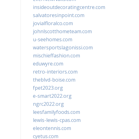
insideoutdecoratingcentre.com
salvatoresinpoint.com
jovialfloralco.com
johnlscotthometeam.com
u-seehomes.com
watersportslagonissi.com
mischieffashion.com
eduwyre.com
retro-interiors.com
theblvd-boise.com
fpet2023.org
e-smart2022.org
ngrc2022.org
leesfamilyfoods.com
lewis-lewis-cpas.com
eleontennis.com
cyetus.com