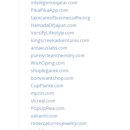
intelligenceqatar.com
PikaPikaApp.com
takecareofbusinessdfw.org
HamadaOfJapan.com
VersifyLifestyle.com
kingscreekadventures.com
antaeuslabs.com
purelycleanchemdry.com
WishOping.com
shoplegacee.com
bonvivantshop.com
CupPlante.com
mpzin.com
stcreal.com
PopUpFlea.com
valueml.com
rebeccatorresjewelry.com