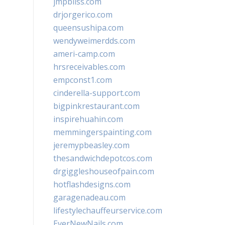
jmpbliss.com
drjorgerico.com
queensushipa.com
wendyweimerdds.com
ameri-camp.com
hrsreceivables.com
empconst1.com
cinderella-support.com
bigpinkrestaurant.com
inspirehuahin.com
memmingerspainting.com
jeremypbeasley.com
thesandwichdepotcos.com
drgiggleshouseofpain.com
hotflashdesigns.com
garagenadeau.com
lifestylechauffeurservice.com
EverNewNails.com