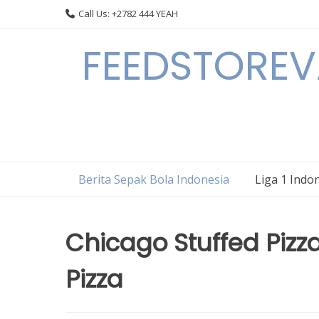
Skip
Call Us: +2782 444 YEAH
to
content
FEEDSTOREVA
Berita Sepak Bola Indonesia
Liga 1 Indo
Chicago Stuffed Piz
Pizza