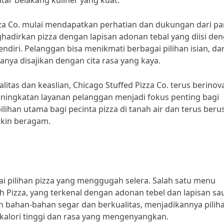
tar belakang kuliner yang kuat.
izza Co. mulai mendapatkan perhatian dan dukungan dari pa
adirkan pizza dengan lapisan adonan tebal yang diisi de
ndiri. Pelanggan bisa menikmati berbagai pilihan isian, dar
anya disajikan dengan cita rasa yang kaya.
s dan keaslian, Chicago Stuffed Pizza Co. terus berinova
ingkatan layanan pelanggan menjadi fokus penting bagi
ihan utama bagi pecinta pizza di tanah air dan terus beru
kin beragam.
i pilihan pizza yang menggugah selera. Salah satu menu
h Pizza, yang terkenal dengan adonan tebel dan lapisan sa
an bahan-bahan segar dan berkualitas, menjadikannya pilih
alori tinggi dan rasa yang mengenyangkan.