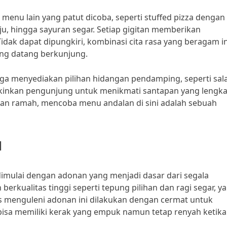
i menu lain yang patut dicoba, seperti stuffed pizza dengan
keju, hingga sayuran segar. Setiap gigitan memberikan
ak dapat dipungkiri, kombinasi cita rasa yang beragam in
yang datang berkunjung.
juga menyediakan pilihan hidangan pendamping, seperti sal
ngkinkan pengunjung untuk menikmati santapan yang lengk
an ramah, mencoba menu andalan di sini adalah sebuah
a
 dimulai dengan adonan yang menjadi dasar dari segala
rkualitas tinggi seperti tepung pilihan dan ragi segar, y
s menguleni adonan ini dilakukan dengan cermat untuk
bisa memiliki kerak yang empuk namun tetap renyah ketika