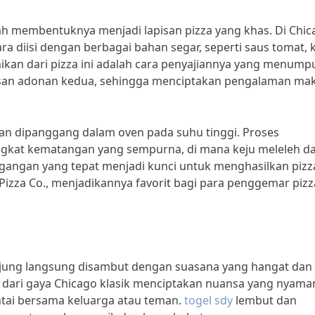
lah membentuknya menjadi lapisan pizza yang khas. Di Chi
ara diisi dengan berbagai bahan segar, seperti saus tomat, 
nikan dari pizza ini adalah cara penyajiannya yang menump
isan adonan kedua, sehingga menciptakan pengalaman ma
dian dipanggang dalam oven pada suhu tinggi. Proses
ngkat kematangan yang sempurna, di mana keju meleleh d
ngan yang tepat menjadi kunci untuk menghasilkan pizz
Pizza Co., menjadikannya favorit bagi para penggemar pizz
unjung langsung disambut dengan suasana yang hangat dan
i dari gaya Chicago klasik menciptakan nuansa yang nyama
tai bersama keluarga atau teman.
togel sdy
lembut dan