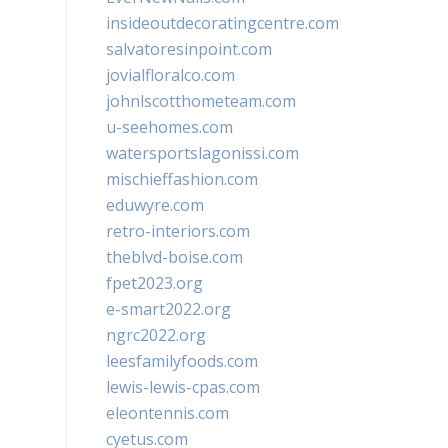
insideoutdecoratingcentre.com
salvatoresinpoint.com
jovialfloralco.com
johnlscotthometeam.com
u-seehomes.com
watersportslagonissi.com
mischieffashion.com
eduwyre.com
retro-interiors.com
theblvd-boise.com
fpet2023.org
e-smart2022.org
ngrc2022.org
leesfamilyfoods.com
lewis-lewis-cpas.com
eleontennis.com
cyetus.com