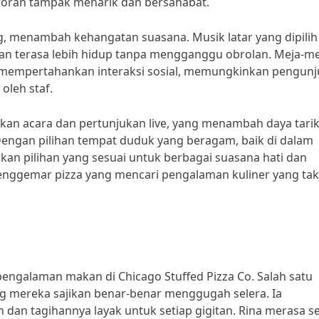
toran tampak menarik dan bersahabat.
g, menambah kehangatan suasana. Musik latar yang dipilih
an terasa lebih hidup tanpa mengganggu obrolan. Meja-me
p mempertahankan interaksi sosial, memungkinkan pengun
leh staf.
akan acara dan pertunjukan live, yang menambah daya tari
engan pilihan tempat duduk yang beragam, baik di dalam
kan pilihan yang sesuai untuk berbagai suasana hati dan
enggemar pizza yang mencari pengalaman kuliner yang tak
ngalaman makan di Chicago Stuffed Pizza Co. Salah satu
g mereka sajikan benar-benar menggugah selera. Ia
an tagihannya layak untuk setiap gigitan. Rina merasa se