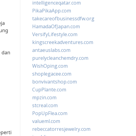
intelligenceqatar.com
PikaPikaApp.com
takecareofbusinessdfw.org
ja
HamadaOfJapan.com
jung
VersifyLifestyle.com
kingscreekadventures.com
antaeuslabs.com
k dan
purelycleanchemdry.com
WishOping.com
shoplegacee.com
bonvivantshop.com
CupPlante.com
mpzin.com
stcreal.com
PopUpFlea.com
valueml.com
rebeccatorresjewelry.com
perti