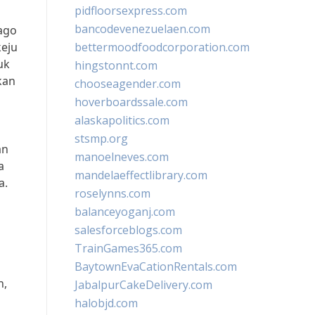
pidfloorsexpress.com
bancodevenezuelaen.com
cago
keju
bettermoodfoodcorporation.com
uk
hingstonnt.com
kan
chooseagender.com
hoverboardssale.com
alaskapolitics.com
stsmp.org
an
manoelneves.com
a
mandelaeffectlibrary.com
a.
roselynns.com
balanceyoganj.com
salesforceblogs.com
TrainGames365.com
BaytownEvaCationRentals.com
n,
JabalpurCakeDelivery.com
halobjd.com