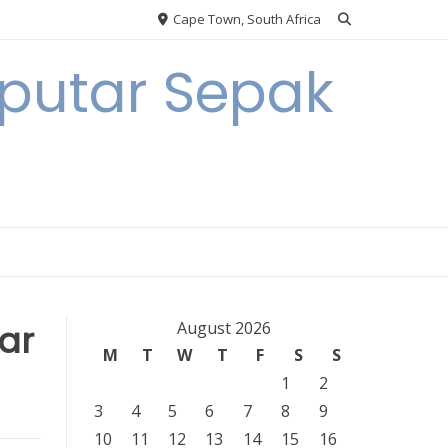
Cape Town, South Africa
eputar Sepak
ar
August 2026
M
T
W
T
F
S
S
1
2
3
4
5
6
7
8
9
10
11
12
13
14
15
16