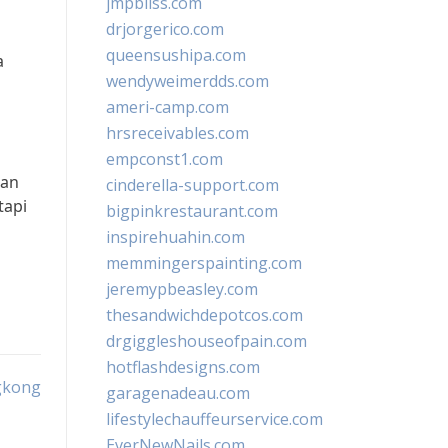
jmpbliss.com
drjorgerico.com
queensushipa.com
a
wendyweimerdds.com
ameri-camp.com
hrsreceivables.com
empconst1.com
dan
cinderella-support.com
tapi
bigpinkrestaurant.com
inspirehuahin.com
memmingerspainting.com
jeremypbeasley.com
thesandwichdepotcos.com
drgiggleshouseofpain.com
hotflashdesigns.com
gkong
garagenadeau.com
lifestylechauffeurservice.com
EverNewNails.com