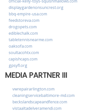
official-kelly-toys-squishmallows.com
displaygardenonsuncrest.org
bbq-empire-usa.com
feedstoreva.com
drogopets.com
ediblechalk.com
tabletennisnearme.com
oaksofa.com
soultacohtx.com
capishcaps.com
gpsyfl.org
MEDIA PARTNER III
vwrepairarlington.com
cleaningservicebaltimore-md.com
beckslandscapeandfence.com
vistaaltadelveramendi.com