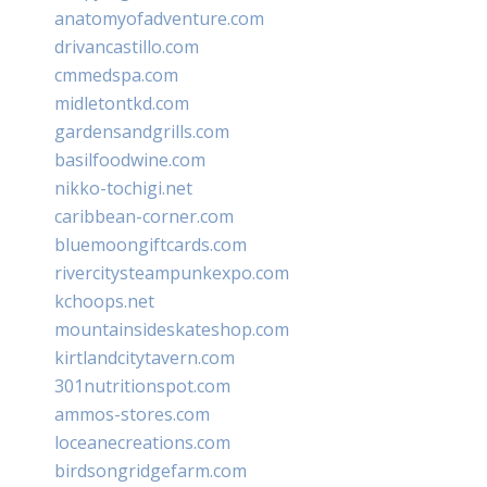
anatomyofadventure.com
drivancastillo.com
cmmedspa.com
midletontkd.com
gardensandgrills.com
basilfoodwine.com
nikko-tochigi.net
caribbean-corner.com
bluemoongiftcards.com
rivercitysteampunkexpo.com
kchoops.net
mountainsideskateshop.com
kirtlandcitytavern.com
301nutritionspot.com
ammos-stores.com
loceanecreations.com
birdsongridgefarm.com