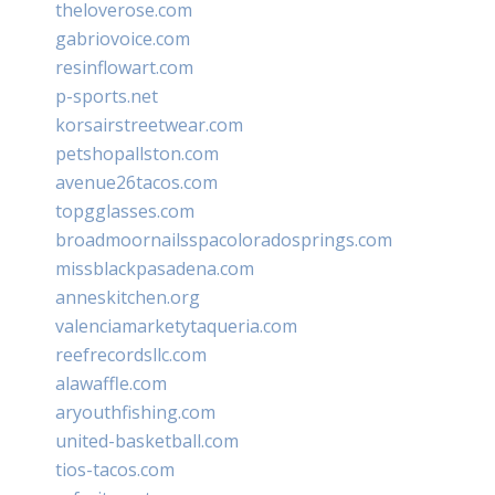
theloverose.com
gabriovoice.com
resinflowart.com
p-sports.net
korsairstreetwear.com
petshopallston.com
avenue26tacos.com
topgglasses.com
broadmoornailsspacoloradosprings.com
missblackpasadena.com
anneskitchen.org
valenciamarketytaqueria.com
reefrecordsllc.com
alawaffle.com
aryouthfishing.com
united-basketball.com
tios-tacos.com