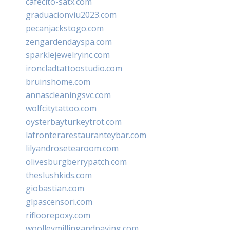
cafecito-satx.com
graduacionviu2023.com
pecanjackstogo.com
zengardendayspa.com
sparklejewelryinc.com
ironcladtattoostudio.com
bruinshome.com
annascleaningsvc.com
wolfcitytattoo.com
oysterbayturkeytrot.com
lafronterarestauranteybar.com
lilyandrosetearoom.com
olivesburgberrypatch.com
theslushkids.com
giobastian.com
glpascensori.com
rifloorepoxy.com
woolleymillingandpaving.com