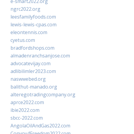
e-smart2022.org
ngrc2022.org
leesfamilyfoods.com
lewis-lewis-cpas.com
eleontennis.com
cyetus.com
bradfordshops.com
almadenranchsanjose.com
advocatevijay.com
adlibilimler2023.com
naswwebed.org
balithut-manado.org
alteregotradingcompany.org
aprce2022.com
ibie2022.com
sbcc-2022.com
AngolaOilAndGas2022.com
Convoy4Freedom2022.com