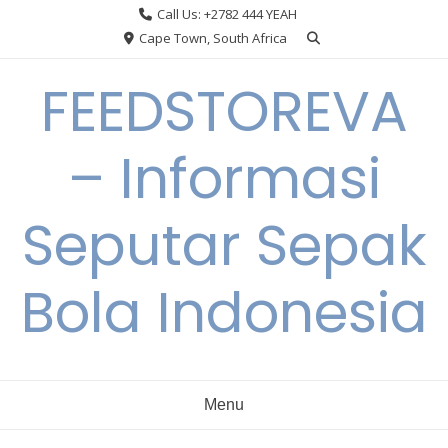
Skip
Call Us: +2782 444 YEAH
to
Cape Town, South Africa
content
FEEDSTOREVA
– Informasi
Seputar Sepak
Bola Indonesia
Menu