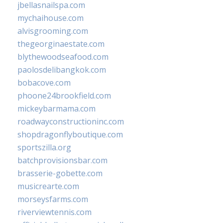
jbellasnailspa.com
mychaihouse.com
alvisgrooming.com
thegeorginaestate.com
blythewoodseafood.com
paolosdelibangkok.com
bobacove.com
phoone24brookfield.com
mickeybarmama.com
roadwayconstructioninc.com
shopdragonflyboutique.com
sportszilla.org
batchprovisionsbar.com
brasserie-gobette.com
musicrearte.com
morseysfarms.com
riverviewtennis.com