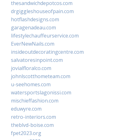
thesandwichdepotcos.com
drgiggleshouseofpain.com
hotflashdesigns.com
garagenadeau.com
lifestylechauffeurservice.com
EverNewNails.com
insideoutdecoratingcentre.com
salvatoresinpoint.com
jovialfloralco.com
johnlscotthometeam.com
u-seehomes.com
watersportslagonissi.com
mischieffashion.com
eduwyre.com
retro-interiors.com
theblvd-boise.com
fpet2023.org