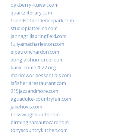
oakberry-kuwait.com
quartzliterary.com
friendsofbroderickpark.com
studiopiattellina.com
jannagrillspringfield.com
fujiyamacharleston.com
elpatronchardon.com
donglaishun-order.com
fiamc-rome2022.org
mariceworldessentials.com
lafisheriarestaurant.com
915jazzandmore.com
aguadulce-countryfair.com
jakehovis.com
bosswingsduluth.com
birminghamautocare.com
tonyscountrykitchen.com