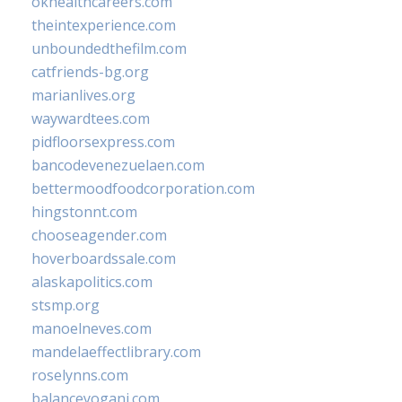
okhealthcareers.com
theintexperience.com
unboundedthefilm.com
catfriends-bg.org
marianlives.org
waywardtees.com
pidfloorsexpress.com
bancodevenezuelaen.com
bettermoodfoodcorporation.com
hingstonnt.com
chooseagender.com
hoverboardssale.com
alaskapolitics.com
stsmp.org
manoelneves.com
mandelaeffectlibrary.com
roselynns.com
balanceyoganj.com