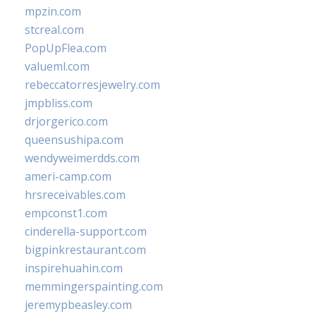
mpzin.com
stcreal.com
PopUpFlea.com
valueml.com
rebeccatorresjewelry.com
jmpbliss.com
drjorgerico.com
queensushipa.com
wendyweimerdds.com
ameri-camp.com
hrsreceivables.com
empconst1.com
cinderella-support.com
bigpinkrestaurant.com
inspirehuahin.com
memmingerspainting.com
jeremypbeasley.com