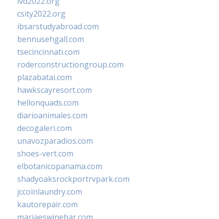
ivd2022.org
csity2022.org
ibsarstudyabroad.com
bennusehgall.com
tsecincinnati.com
roderconstructiongroup.com
plazabatai.com
hawkscayresort.com
hellonquads.com
diarioanimales.com
decogaleri.com
unavozparadios.com
shoes-vert.com
elbotanicopanama.com
shadyoaksrockportrvpark.com
jccoinlaundry.com
kautorepair.com
marjaeswinebar.com