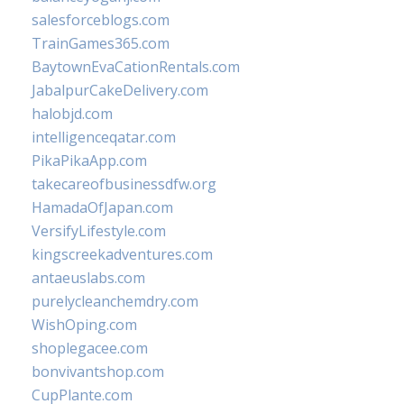
salesforceblogs.com
TrainGames365.com
BaytownEvaCationRentals.com
JabalpurCakeDelivery.com
halobjd.com
intelligenceqatar.com
PikaPikaApp.com
takecareofbusinessdfw.org
HamadaOfJapan.com
VersifyLifestyle.com
kingscreekadventures.com
antaeuslabs.com
purelycleanchemdry.com
WishOping.com
shoplegacee.com
bonvivantshop.com
CupPlante.com