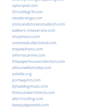
uptonpvd.com
2troublegrill.com
casateranga.com
sticksandstonesstudiooh.com
walkers-treeservice.com
shopmossi.com
untamedcollectivesd.com
mxpwellness.com
infernocanine.com
thepaperhousecollection.com
allisonwillisholley.com
solslite.org
portwayinn.com
djmaddogmusic.com
thesoundarchitects.com
allin1roofing.com
keepjudgewebb.com