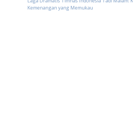
Post
Laga Dramatis Timnas Indonesia Tadi Malam: K
Kemenangan yang Memukau
navigation