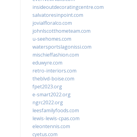
insideoutdecoratingcentre.com
salvatoresinpoint.com
jovialfloralco.com
johnlscotthometeam.com
u-seehomes.com
watersportslagonissi.com
mischieffashion.com
eduwyre.com
retro-interiors.com
theblvd-boise.com
fpet2023.org
e-smart2022.org
ngrc2022.org
leesfamilyfoods.com
lewis-lewis-cpas.com
eleontennis.com
cyetus.com