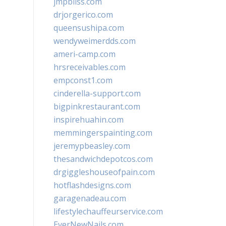
jmpbliss.com
drjorgerico.com
queensushipa.com
wendyweimerdds.com
ameri-camp.com
hrsreceivables.com
empconst1.com
cinderella-support.com
bigpinkrestaurant.com
inspirehuahin.com
memmingerspainting.com
jeremypbeasley.com
thesandwichdepotcos.com
drgiggleshouseofpain.com
hotflashdesigns.com
garagenadeau.com
lifestylechauffeurservice.com
EverNewNails.com