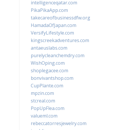
intelligenceqatar.com
PikaPikaApp.com
takecareofbusinessdfw.org
HamadaOfJapan.com
VersifyLifestyle.com
kingscreekadventures.com
antaeuslabs.com
purelycleanchemdry.com
WishOping.com
shoplegacee.com
bonvivantshop.com
CupPlante.com
mpzin.com
stcreal.com
PopUpFlea.com
valueml.com
rebeccatorresjewelry.com