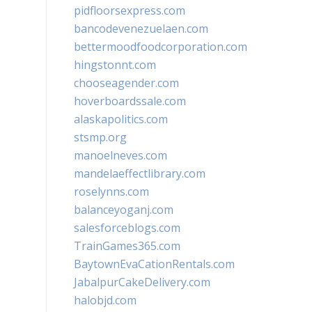
pidfloorsexpress.com
bancodevenezuelaen.com
bettermoodfoodcorporation.com
hingstonnt.com
chooseagender.com
hoverboardssale.com
alaskapolitics.com
stsmp.org
manoelneves.com
mandelaeffectlibrary.com
roselynns.com
balanceyoganj.com
salesforceblogs.com
TrainGames365.com
BaytownEvaCationRentals.com
JabalpurCakeDelivery.com
halobjd.com