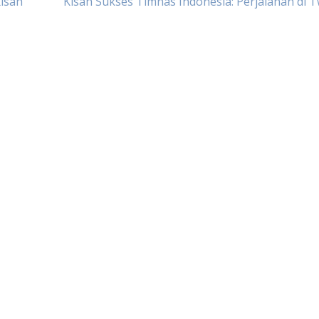
isah
Kisah Sukses Timnas Indonesia: Perjalanan di T