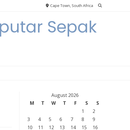
Cape Town, South Africa
eputar Sepak
August 2026
M
T
W
T
F
S
S
1
2
3
4
5
6
7
8
9
10
11
12
13
14
15
16