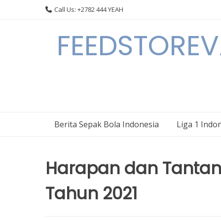
Skip
Call Us: +2782 444 YEAH
to
content
FEEDSTOREVA
Berita Sepak Bola Indonesia
Liga 1 Indo
Harapan dan Tantan
Tahun 2021