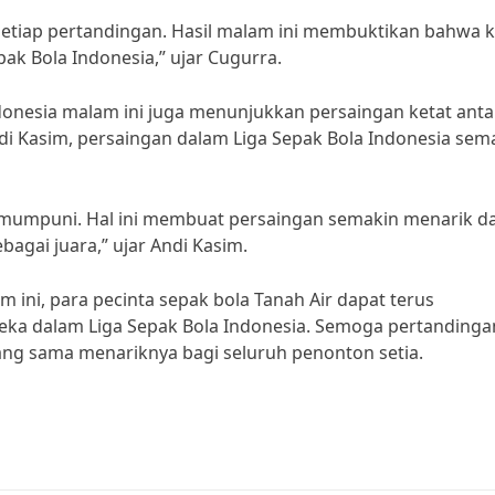
setiap pertandingan. Hasil malam ini membuktikan bahwa 
pak Bola Indonesia,” ujar Cugurra.
ndonesia malam ini juga menunjukkan persaingan ketat anta
ndi Kasim, persaingan dalam Liga Sepak Bola Indonesia sem
ng mumpuni. Hal ini membuat persaingan semakin menarik d
ebagai juara,” ujar Andi Kasim.
ini, para pecinta sepak bola Tanah Air dapat terus
ereka dalam Liga Sepak Bola Indonesia. Semoga pertandinga
ang sama menariknya bagi seluruh penonton setia.