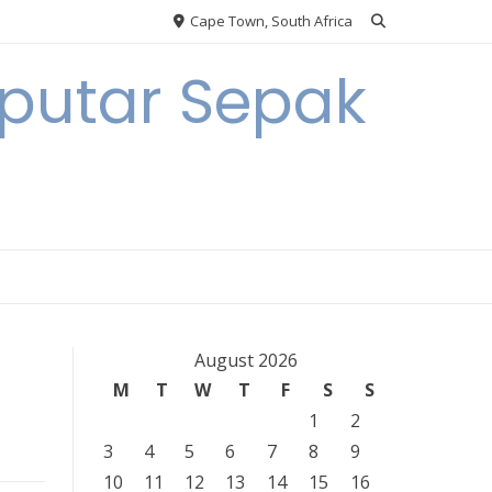
Cape Town, South Africa
eputar Sepak
August 2026
M
T
W
T
F
S
S
1
2
3
4
5
6
7
8
9
10
11
12
13
14
15
16