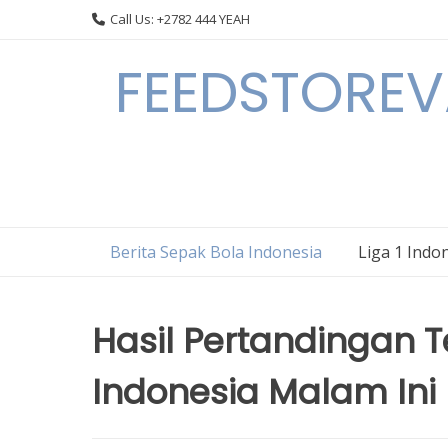
Skip
Call Us: +2782 444 YEAH
to
content
FEEDSTOREVA
Berita Sepak Bola Indonesia
Liga 1 Indo
Hasil Pertandingan T
Indonesia Malam Ini