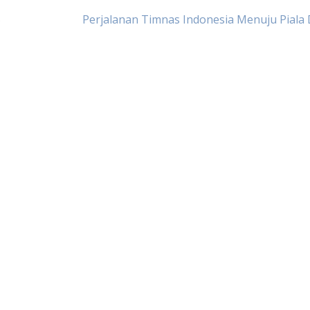
5
Perjalanan Timnas Indonesia Menuju Piala