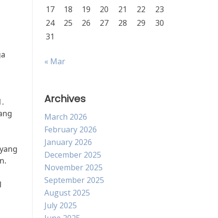
17
18
19
20
21
22
23
24
25
26
27
28
29
30
31
n
ga
« Mar
Archives
1.
yang
March 2026
February 2026
January 2026
 yang
December 2025
n.
November 2025
September 2025
l
August 2025
July 2025