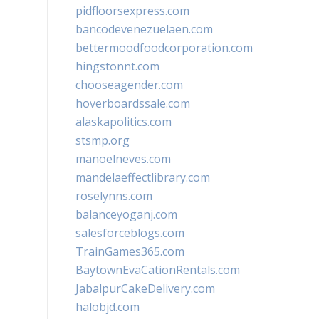
pidfloorsexpress.com
bancodevenezuelaen.com
bettermoodfoodcorporation.com
hingstonnt.com
chooseagender.com
hoverboardssale.com
alaskapolitics.com
stsmp.org
manoelneves.com
mandelaeffectlibrary.com
roselynns.com
balanceyoganj.com
salesforceblogs.com
TrainGames365.com
BaytownEvaCationRentals.com
JabalpurCakeDelivery.com
halobjd.com