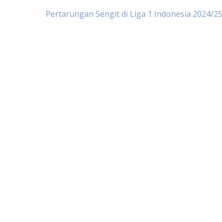
Post
Pertarungan Sengit di Liga 1 Indonesia 2024/2
navigation