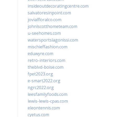
insideoutdecoratingcentre.com
salvatoresinpoint.com
jovialfloralco.com
johnlscotthometeam.com
u-seehomes.com
watersportslagonissi.com
mischieffashion.com
eduwyre.com
retro-interiors.com
theblvd-boise.com
fpet2023.org
e-smart2022.org
ngrc2022.org
leesfamilyfoods.com
lewis-lewis-cpas.com
eleontennis.com
cyetus.com