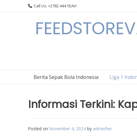
Skip
Call Us: +2782 444 YEAH
to
content
FEEDSTOREVA
Berita Sepak Bola Indonesia
Liga 1 Indo
Informasi Terkini: Ka
Posted on
November 4, 2024
by
adminfee