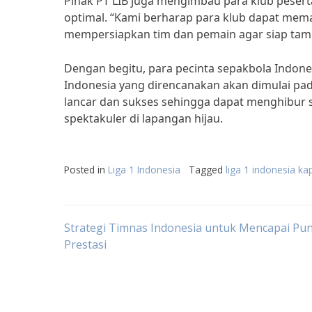
Pihak PT LIB juga mengimbau para klub pesert
optimal. “Kami berharap para klub dapat mem
mempersiapkan tim dan pemain agar siap tampi
Dengan begitu, para pecinta sepakbola Indones
Indonesia yang direncanakan akan dimulai pad
lancar dan sukses sehingga dapat menghibur s
spektakuler di lapangan hijau.
Posted in
Liga 1 Indonesia
Tagged
liga 1 indonesia ka
Post
Strategi Timnas Indonesia untuk Mencapai Pu
Prestasi
navigation