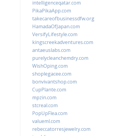
intelligenceqatar.com
PikaPikaApp.com
takecareofbusinessdfw.org
HamadaOfJapan.com
VersifyLifestyle.com
kingscreekadventures.com
antaeuslabs.com
purelycleanchemdry.com
WishOping.com
shoplegacee.com
bonvivantshop.com
CupPlante.com
mpzin.com
stcreal.com
PopUpFlea.com
valueml.com
rebeccatorresjewelry.com