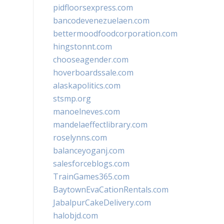
pidfloorsexpress.com
bancodevenezuelaen.com
bettermoodfoodcorporation.com
hingstonnt.com
chooseagender.com
hoverboardssale.com
alaskapolitics.com
stsmp.org
manoelneves.com
mandelaeffectlibrary.com
roselynns.com
balanceyoganj.com
salesforceblogs.com
TrainGames365.com
BaytownEvaCationRentals.com
JabalpurCakeDelivery.com
halobjd.com