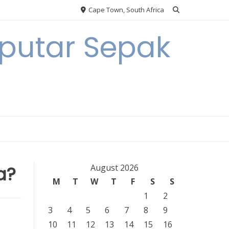
Cape Town, South Africa
eputar Sepak
a?
August 2026
M
T
W
T
F
S
S
1
2
3
4
5
6
7
8
9
10
11
12
13
14
15
16