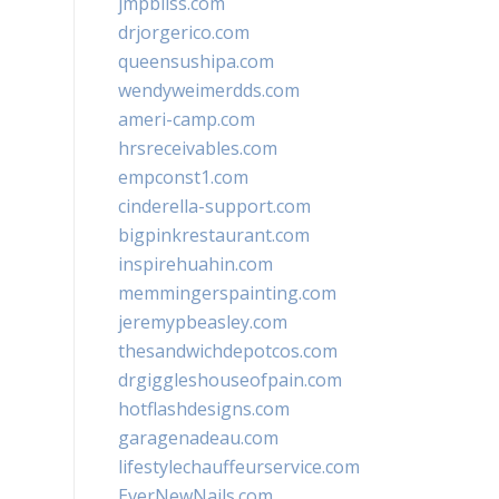
jmpbliss.com
drjorgerico.com
queensushipa.com
wendyweimerdds.com
ameri-camp.com
hrsreceivables.com
empconst1.com
cinderella-support.com
bigpinkrestaurant.com
inspirehuahin.com
memmingerspainting.com
jeremypbeasley.com
thesandwichdepotcos.com
drgiggleshouseofpain.com
hotflashdesigns.com
garagenadeau.com
lifestylechauffeurservice.com
EverNewNails.com