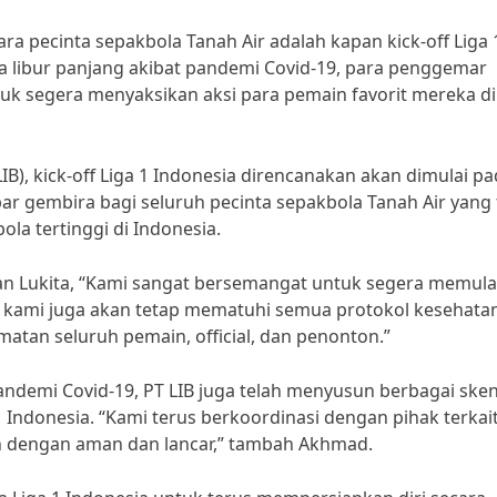
ra pecinta sepakbola Tanah Air adalah kapan kick-off Liga 
sa libur panjang akibat pandemi Covid-19, para penggemar
tuk segera menyaksikan aksi para pemain favorit mereka di
B), kick-off Liga 1 Indonesia direncanakan akan dimulai p
bar gembira bagi seluruh pecinta sepakbola Tanah Air yang 
la tertinggi di Indonesia.
n Lukita, “Kami sangat bersemangat untuk segera memula
ja, kami juga akan tetap mematuhi semua protokol kesehata
atan seluruh pemain, official, dan penonton.”
andemi Covid-19, PT LIB juga telah menyusun berbagai ske
Indonesia. “Kami terus berkoordinasi dengan pihak terkai
an dengan aman dan lancar,” tambah Akhmad.