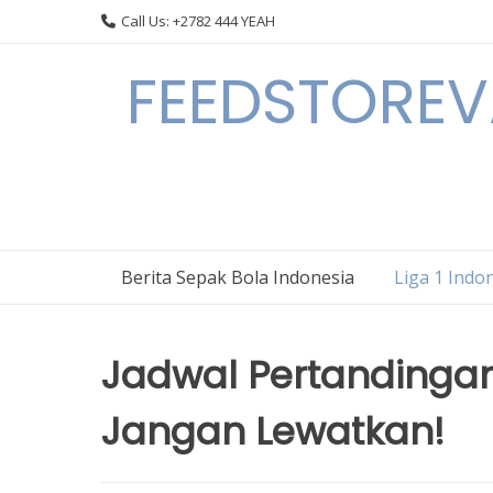
Skip
Call Us: +2782 444 YEAH
to
content
FEEDSTOREVA
Berita Sepak Bola Indonesia
Liga 1 Indo
Jadwal Pertandingan 
Jangan Lewatkan!