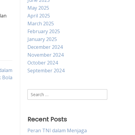
June 2025
May 2025
dan
April 2025
March 2025
February 2025
January 2025
December 2024
November 2024
October 2024
dalam
September 2024
 Bola
Search
for:
Recent Posts
Peran TNI dalam Menjaga