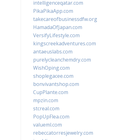
intelligenceqatar.com
PikaPikaApp.com
takecareofbusinessdfw.org
HamadaOfJapan.com
VersifyLifestyle.com
kingscreekadventures.com
antaeuslabs.com
purelycleanchemdry.com
WishOping.com
shoplegacee.com
bonvivantshop.com
CupPlante.com
mpzin.com
stcreal.com
PopUpFlea.com
valueml.com
rebeccatorresjewelry.com