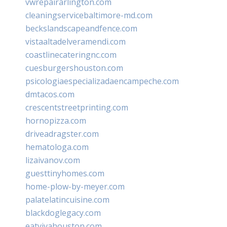
vwrepairarlington.com
cleaningservicebaltimore-md.com
beckslandscapeandfence.com
vistaaltadelveramendi.com
coastlinecateringnc.com
cuesburgershouston.com
psicologiaespecializadaencampeche.com
dmtacos.com
crescentstreetprinting.com
hornopizza.com
driveadragster.com
hematologa.com
lizaivanov.com
guesttinyhomes.com
home-plow-by-meyer.com
palatelatincuisine.com
blackdoglegacy.com
eatvivahouston.com