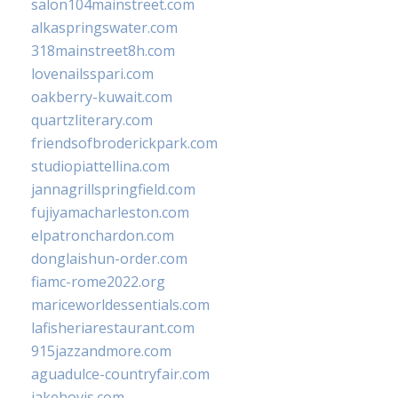
salon104mainstreet.com
alkaspringswater.com
318mainstreet8h.com
lovenailsspari.com
oakberry-kuwait.com
quartzliterary.com
friendsofbroderickpark.com
studiopiattellina.com
jannagrillspringfield.com
fujiyamacharleston.com
elpatronchardon.com
donglaishun-order.com
fiamc-rome2022.org
mariceworldessentials.com
lafisheriarestaurant.com
915jazzandmore.com
aguadulce-countryfair.com
jakehovis.com