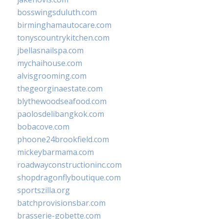
bosswingsduluth.com
birminghamautocare.com
tonyscountrykitchen.com
jbellasnailspa.com
mychaihouse.com
alvisgrooming.com
thegeorginaestate.com
blythewoodseafood.com
paolosdelibangkok.com
bobacove.com
phoone24brookfield.com
mickeybarmama.com
roadwayconstructioninc.com
shopdragonflyboutique.com
sportszilla.org
batchprovisionsbar.com
brasserie-gobette.com