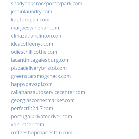
shadyoaksrockportrvpark.com
jccoinlaundry.com
kautorepair.com
marjaeswinebar.com
elmazatlanclinton.com
ideacoffeenyc.com
odieschillicothe.com
lacantinitagalesburg.com
pizzadeliverybristol.com
greenstarsmogcheck.com
happypawspl.com
callahansautoservicecenter.com
georgiascornermarket.com
perfectfit24-7.com
portugalprivatedriver.com
von-racer.com
coffeeshopcharleston.com