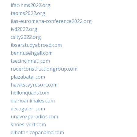
ifac-hms2022.org
taoms2022.org
iias-euromena-conference2022.org
ivd2022.org
csity2022.org
ibsarstudyabroad.com
bennusehgall.com
tsecincinnati.com
roderconstructiongroup.com
plazabatai.com
hawkscayresort.com
hellonquads.com
diarioanimales.com
decogaleri.com
unavozparadios.com
shoes-vert.com
elbotanicopanama.com