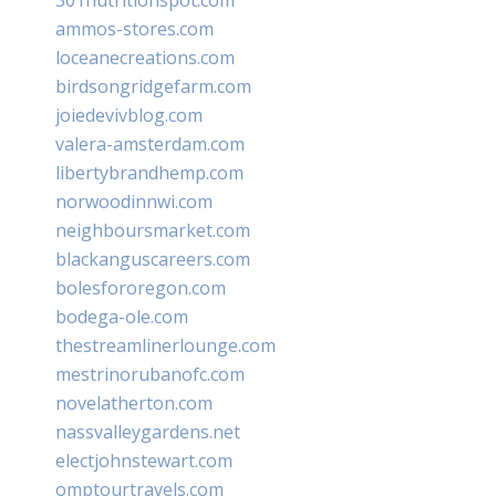
ammos-stores.com
loceanecreations.com
birdsongridgefarm.com
joiedevivblog.com
valera-amsterdam.com
libertybrandhemp.com
norwoodinnwi.com
neighboursmarket.com
blackanguscareers.com
bolesfororegon.com
bodega-ole.com
thestreamlinerlounge.com
mestrinorubanofc.com
novelatherton.com
nassvalleygardens.net
electjohnstewart.com
omptourtravels.com