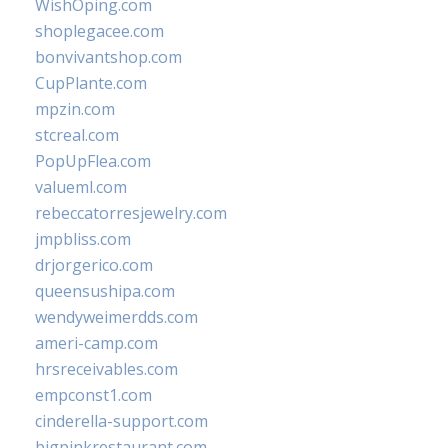
WishOping.com
shoplegacee.com
bonvivantshop.com
CupPlante.com
mpzin.com
stcreal.com
PopUpFlea.com
valueml.com
rebeccatorresjewelry.com
jmpbliss.com
drjorgerico.com
queensushipa.com
wendyweimerdds.com
ameri-camp.com
hrsreceivables.com
empconst1.com
cinderella-support.com
bigpinkrestaurant.com