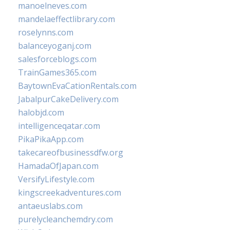
manoelneves.com
mandelaeffectlibrary.com
roselynns.com
balanceyoganj.com
salesforceblogs.com
TrainGames365.com
BaytownEvaCationRentals.com
JabalpurCakeDelivery.com
halobjd.com
intelligenceqatar.com
PikaPikaApp.com
takecareofbusinessdfw.org
HamadaOfJapan.com
VersifyLifestyle.com
kingscreekadventures.com
antaeuslabs.com
purelycleanchemdry.com