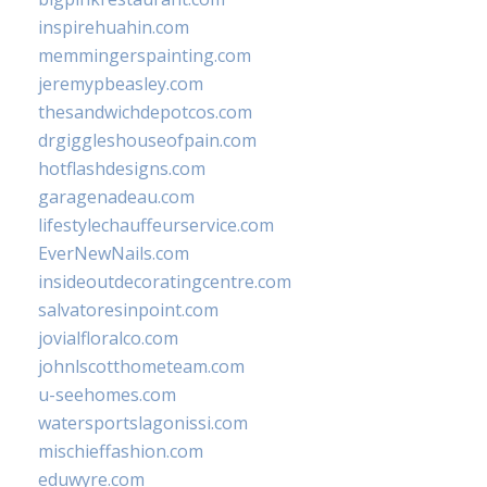
inspirehuahin.com
memmingerspainting.com
jeremypbeasley.com
thesandwichdepotcos.com
drgiggleshouseofpain.com
hotflashdesigns.com
garagenadeau.com
lifestylechauffeurservice.com
EverNewNails.com
insideoutdecoratingcentre.com
salvatoresinpoint.com
jovialfloralco.com
johnlscotthometeam.com
u-seehomes.com
watersportslagonissi.com
mischieffashion.com
eduwyre.com