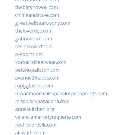
thebigshowok.com
chimeandstave.com
greatwallseafoodny.com
theloverose.com
gabriovoice.com
resinflowart.com
p-sports.net
korsairstreetwear.com
petshopallston.com
avenue26tacos.com
topgglasses.com
broadmoornailsspacoloradosprings.com
missblackpasadena.com
anneskitchen.org
valenciamarketytaqueria.com
reefrecordsllc.com
alawaffle.com