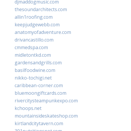
djmaddogmusic.com
thesoundarchitects.com
allin1roofing.com
keepjudgewebb.com
anatomyofadventure.com
drivancastillo.com
cmmedspa.com
midletontkd.com
gardensandgrills.com
basilfoodwine.com
nikko-tochigi.net
caribbean-corner.com
bluemoongiftcards.com
rivercitysteampunkexpo.com
kchoops.net
mountainsideskateshop.com
kirtlandcitytavern.com
301nutritionspot.com