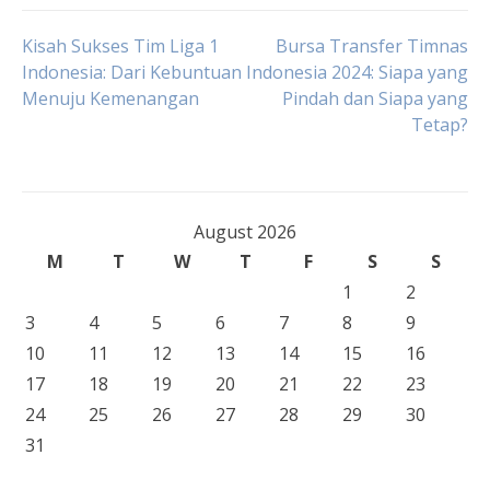
Post
Kisah Sukses Tim Liga 1
Bursa Transfer Timnas
Indonesia: Dari Kebuntuan
Indonesia 2024: Siapa yang
Menuju Kemenangan
Pindah dan Siapa yang
navigation
Tetap?
August 2026
M
T
W
T
F
S
S
1
2
3
4
5
6
7
8
9
10
11
12
13
14
15
16
17
18
19
20
21
22
23
24
25
26
27
28
29
30
31