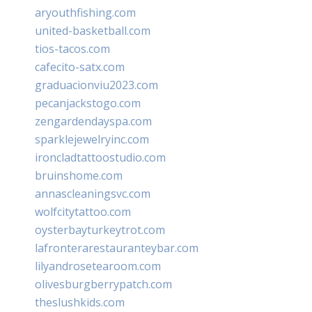
aryouthfishing.com
united-basketball.com
tios-tacos.com
cafecito-satx.com
graduacionviu2023.com
pecanjackstogo.com
zengardendayspa.com
sparklejewelryinc.com
ironcladtattoostudio.com
bruinshome.com
annascleaningsvc.com
wolfcitytattoo.com
oysterbayturkeytrot.com
lafronterarestauranteybar.com
lilyandrosetearoom.com
olivesburgberrypatch.com
theslushkids.com