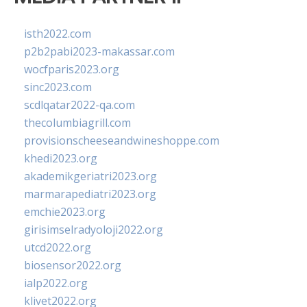
isth2022.com
p2b2pabi2023-makassar.com
wocfparis2023.org
sinc2023.com
scdlqatar2022-qa.com
thecolumbiagrill.com
provisionscheeseandwineshoppe.com
khedi2023.org
akademikgeriatri2023.org
marmarapediatri2023.org
emchie2023.org
girisimselradyoloji2022.org
utcd2022.org
biosensor2022.org
ialp2022.org
klivet2022.org