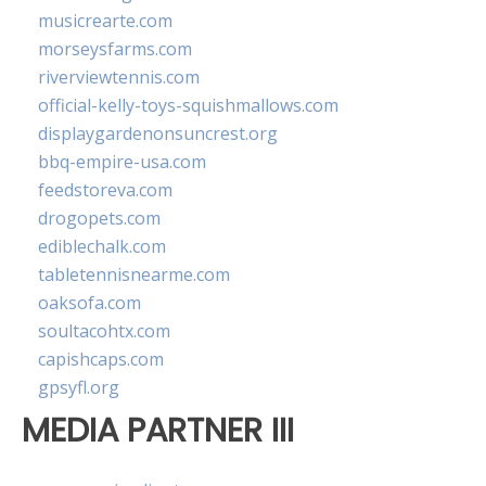
musicrearte.com
morseysfarms.com
riverviewtennis.com
official-kelly-toys-squishmallows.com
displaygardenonsuncrest.org
bbq-empire-usa.com
feedstoreva.com
drogopets.com
ediblechalk.com
tabletennisnearme.com
oaksofa.com
soultacohtx.com
capishcaps.com
gpsyfl.org
MEDIA PARTNER III