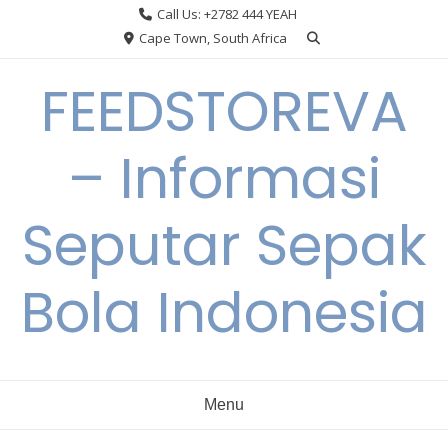
Skip
Call Us: +2782 444 YEAH
to
Cape Town, South Africa
content
FEEDSTOREVA
– Informasi
Seputar Sepak
Bola Indonesia
Menu