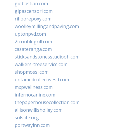
giobastian.com
glpascensori.com
rifloorepoxy.com
woolleymillingandpaving.com
uptonpvd.com
2troublegrill.com
casateranga.com
sticksandstonesstudiooh.com
walkers-treeservice.com
shopmossi.com
untamedcollectivesd.com
mxpwellness.com
infernocanine.com
thepaperhousecollection.com
allisonwillisholley.com
solslite.org
portwayinn.com