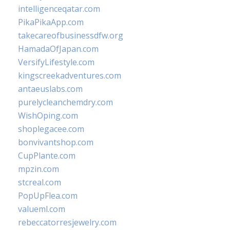
intelligenceqatar.com
PikaPikaApp.com
takecareofbusinessdfw.org
HamadaOfJapan.com
VersifyLifestyle.com
kingscreekadventures.com
antaeuslabs.com
purelycleanchemdry.com
WishOping.com
shoplegacee.com
bonvivantshop.com
CupPlante.com
mpzin.com
stcreal.com
PopUpFlea.com
valueml.com
rebeccatorresjewelry.com