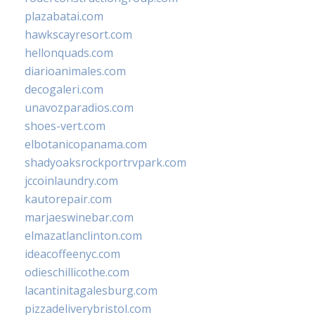
plazabatai.com
hawkscayresort.com
hellonquads.com
diarioanimales.com
decogaleri.com
unavozparadios.com
shoes-vert.com
elbotanicopanama.com
shadyoaksrockportrvpark.com
jccoinlaundry.com
kautorepair.com
marjaeswinebar.com
elmazatlanclinton.com
ideacoffeenyc.com
odieschillicothe.com
lacantinitagalesburg.com
pizzadeliverybristol.com