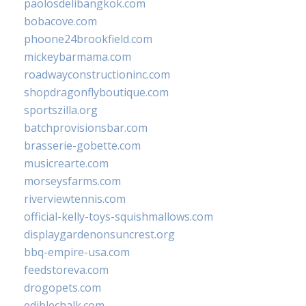
paolosdelibangkok.com
bobacove.com
phoone24brookfield.com
mickeybarmama.com
roadwayconstructioninc.com
shopdragonflyboutique.com
sportszilla.org
batchprovisionsbar.com
brasserie-gobette.com
musicrearte.com
morseysfarms.com
riverviewtennis.com
official-kelly-toys-squishmallows.com
displaygardenonsuncrest.org
bbq-empire-usa.com
feedstoreva.com
drogopets.com
ediblechalk.com