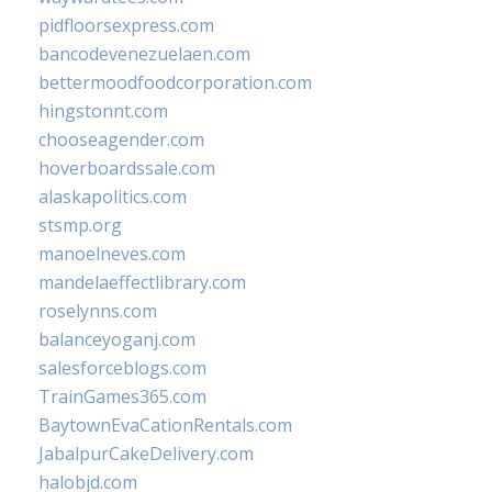
pidfloorsexpress.com
bancodevenezuelaen.com
bettermoodfoodcorporation.com
hingstonnt.com
chooseagender.com
hoverboardssale.com
alaskapolitics.com
stsmp.org
manoelneves.com
mandelaeffectlibrary.com
roselynns.com
balanceyoganj.com
salesforceblogs.com
TrainGames365.com
BaytownEvaCationRentals.com
JabalpurCakeDelivery.com
halobjd.com