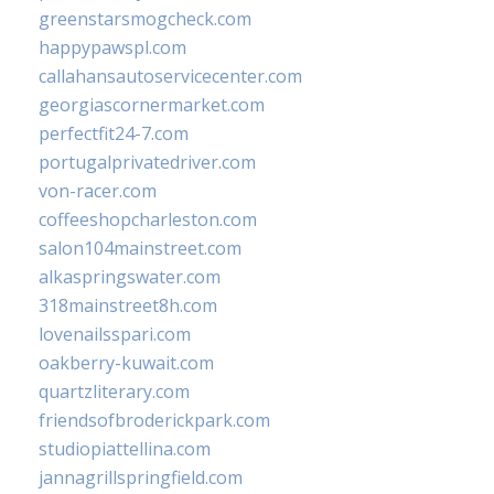
greenstarsmogcheck.com
happypawspl.com
callahansautoservicecenter.com
georgiascornermarket.com
perfectfit24-7.com
portugalprivatedriver.com
von-racer.com
coffeeshopcharleston.com
salon104mainstreet.com
alkaspringswater.com
318mainstreet8h.com
lovenailsspari.com
oakberry-kuwait.com
quartzliterary.com
friendsofbroderickpark.com
studiopiattellina.com
jannagrillspringfield.com