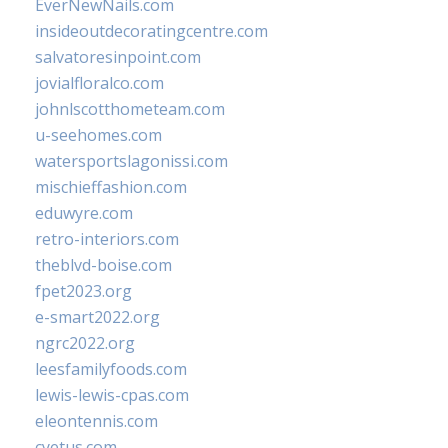
EverNewNails.com
insideoutdecoratingcentre.com
salvatoresinpoint.com
jovialfloralco.com
johnlscotthometeam.com
u-seehomes.com
watersportslagonissi.com
mischieffashion.com
eduwyre.com
retro-interiors.com
theblvd-boise.com
fpet2023.org
e-smart2022.org
ngrc2022.org
leesfamilyfoods.com
lewis-lewis-cpas.com
eleontennis.com
cyetus.com