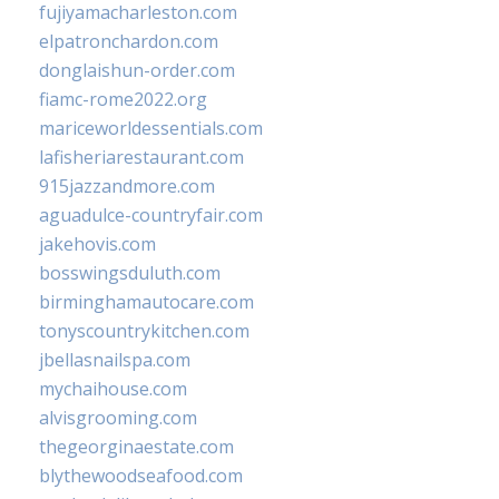
fujiyamacharleston.com
elpatronchardon.com
donglaishun-order.com
fiamc-rome2022.org
mariceworldessentials.com
lafisheriarestaurant.com
915jazzandmore.com
aguadulce-countryfair.com
jakehovis.com
bosswingsduluth.com
birminghamautocare.com
tonyscountrykitchen.com
jbellasnailspa.com
mychaihouse.com
alvisgrooming.com
thegeorginaestate.com
blythewoodseafood.com