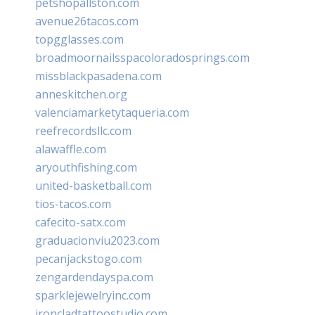
petshopallston.com
avenue26tacos.com
topgglasses.com
broadmoornailsspacoloradosprings.com
missblackpasadena.com
anneskitchen.org
valenciamarketytaqueria.com
reefrecordsllc.com
alawaffle.com
aryouthfishing.com
united-basketball.com
tios-tacos.com
cafecito-satx.com
graduacionviu2023.com
pecanjackstogo.com
zengardendayspa.com
sparklejewelryinc.com
ironcladtattoostudio.com