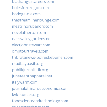
blackanguscareers.com
bolesfororegon.com
bodega-ole.com
thestreamlinerlounge.com
mestrinorubanofc.com
novelatherton.com
nassvalleygardens.net
electjohnstewart.com
omptourtravels.com
tribratanews-polreskebumen.com
rsudbayuasih.org
publikjurnalistik.org
juneteenthapparel.net
italywarm.com
journaloffinanceeconomics.com
kvk-kumari.org
foodscienceandtechnology.com
scisportsscience.com