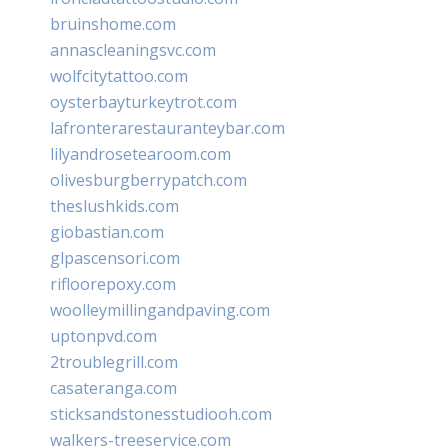
bruinshome.com
annascleaningsvc.com
wolfcitytattoo.com
oysterbayturkeytrot.com
lafronterarestauranteybar.com
lilyandrosetearoom.com
olivesburgberrypatch.com
theslushkids.com
giobastian.com
glpascensori.com
rifloorepoxy.com
woolleymillingandpaving.com
uptonpvd.com
2troublegrill.com
casateranga.com
sticksandstonesstudiooh.com
walkers-treeservice.com