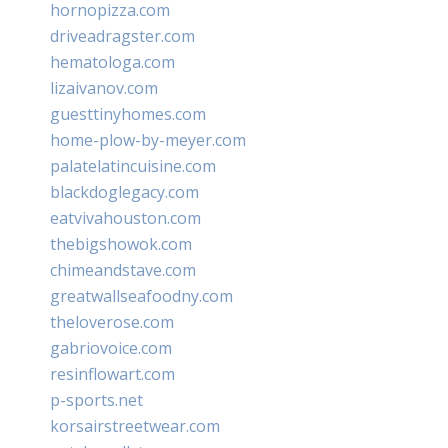
hornopizza.com
driveadragster.com
hematologa.com
lizaivanov.com
guesttinyhomes.com
home-plow-by-meyer.com
palatelatincuisine.com
blackdoglegacy.com
eatvivahouston.com
thebigshowok.com
chimeandstave.com
greatwallseafoodny.com
theloverose.com
gabriovoice.com
resinflowart.com
p-sports.net
korsairstreetwear.com