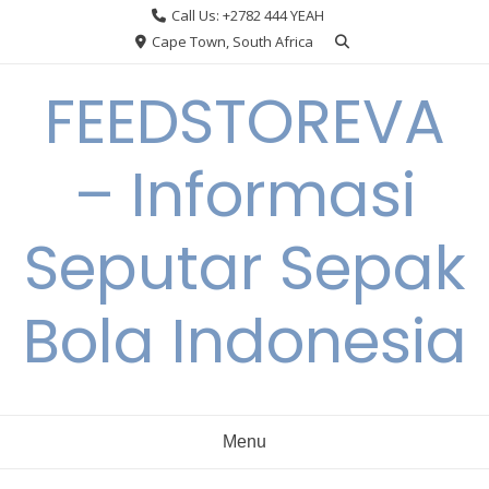
Skip
Call Us: +2782 444 YEAH
to
Cape Town, South Africa
content
FEEDSTOREVA
– Informasi
Seputar Sepak
Bola Indonesia
Menu