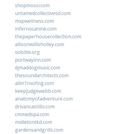
shopmossi.com
untamedcollectivesd.com
mxpwellness.com
infernocanine.com
thepaperhousecollection.com
allisonwillisholley.com
solslite.org
portwayinn.com
djmaddogmusic.com
thesoundarchitects.com
allin1roofing.com
keepjudgewebb.com
anatomyofadventure.com
drivancastillo.com
cmmedspa.com
midletontkd.com
gardensandgrills.com