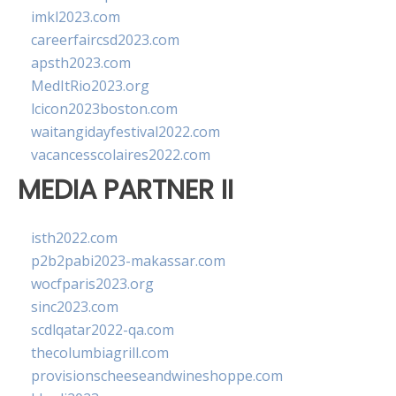
imkl2023.com
careerfaircsd2023.com
apsth2023.com
MedItRio2023.org
lcicon2023boston.com
waitangidayfestival2022.com
vacancesscolaires2022.com
MEDIA PARTNER II
isth2022.com
p2b2pabi2023-makassar.com
wocfparis2023.org
sinc2023.com
scdlqatar2022-qa.com
thecolumbiagrill.com
provisionscheeseandwineshoppe.com