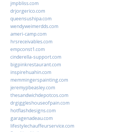
jmpbliss.com
drjorgerico.com
queensushipa.com
wendyweimerdds.com
ameri-camp.com
hrsreceivables.com
empconst1.com
cinderella-support.com
bigpinkrestaurant.com
inspirehuahin.com
memmingerspainting.com
jeremypbeasley.com
thesandwichdepotcos.com
drgiggleshouseofpain.com
hotflashdesigns.com
garagenadeau.com
lifestylechauffeurservice.com