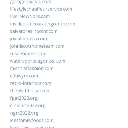
garagenadeau.com
lifestylechauffeurservice.com
EverNewNails.com
insideoutdecoratingcentre.com
salvatoresinpoint.com
jovialfloralco.com
johnlscotthometeam.com
u-seehomes.com
watersportslagonissi.com
mischieffashion.com
eduwyre.com
retro-interiors.com
theblvd-boise.com
fpet2023.org
e-smart2022.org
ngrc2022.org
leesfamilyfoods.com
lewis-lewis-cpas.com