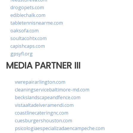
drogopets.com
ediblechalk.com
tabletennisnearme.com
oaksofa.com
soultacohtx.com
capishcaps.com
gpsyfl.org
MEDIA PARTNER III
vwrepairarlington.com
cleaningservicebaltimore-md.com
beckslandscapeandfence.com
vistaaltadelveramendi.com
coastlinecateringnc.com
cuesburgershouston.com
psicologiaespecializadaencampeche.com