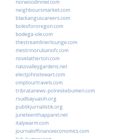
norwoodinnwi.com
neighboursmarket.com
blackanguscareers.com
bolesfororegon.com
bodega-ole.com
thestreamlinerlounge.com
mestrinorubanofc.com
novelatherton.com
nassvalleygardens.net
electjohnstewart.com
omptourtravels.com
tribratanews-polreskebumen.com
rsudbayuasih.org
publikjurnalistik.org
juneteenthapparel.net
italywarm.com
journaloffinanceeconomics.com
kvk-kumari.org