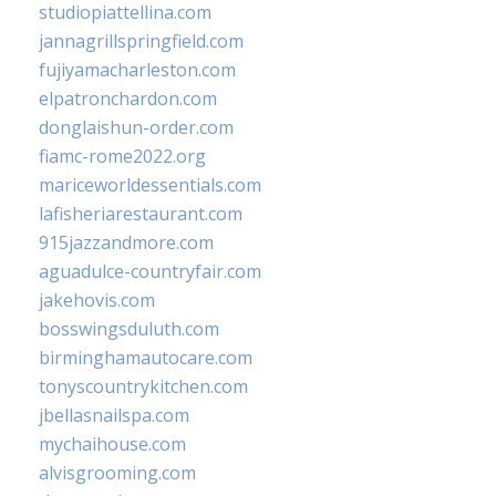
studiopiattellina.com
jannagrillspringfield.com
fujiyamacharleston.com
elpatronchardon.com
donglaishun-order.com
fiamc-rome2022.org
mariceworldessentials.com
lafisheriarestaurant.com
915jazzandmore.com
aguadulce-countryfair.com
jakehovis.com
bosswingsduluth.com
birminghamautocare.com
tonyscountrykitchen.com
jbellasnailspa.com
mychaihouse.com
alvisgrooming.com