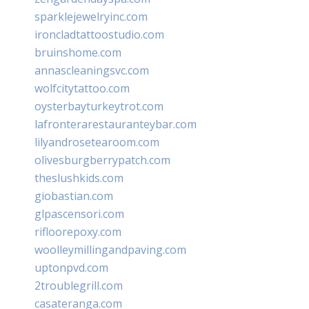
sparklejewelryinc.com
ironcladtattoostudio.com
bruinshome.com
annascleaningsvc.com
wolfcitytattoo.com
oysterbayturkeytrot.com
lafronterarestauranteybar.com
lilyandrosetearoom.com
olivesburgberrypatch.com
theslushkids.com
giobastian.com
glpascensori.com
rifloorepoxy.com
woolleymillingandpaving.com
uptonpvd.com
2troublegrill.com
casateranga.com