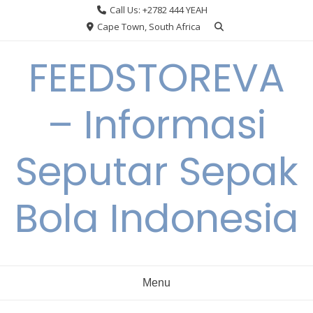
Skip
Call Us: +2782 444 YEAH
to
Cape Town, South Africa
content
FEEDSTOREVA
– Informasi
Seputar Sepak
Bola Indonesia
Menu