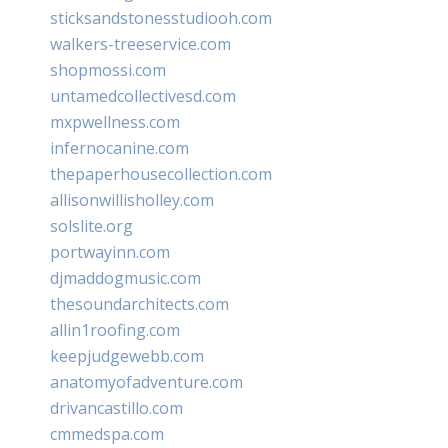
sticksandstonesstudiooh.com
walkers-treeservice.com
shopmossi.com
untamedcollectivesd.com
mxpwellness.com
infernocanine.com
thepaperhousecollection.com
allisonwillisholley.com
solslite.org
portwayinn.com
djmaddogmusic.com
thesoundarchitects.com
allin1roofing.com
keepjudgewebb.com
anatomyofadventure.com
drivancastillo.com
cmmedspa.com