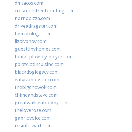
dmtacos.com
crescentstreetprinting.com
hornopizza.com
driveadragster.com
hematologa.com
lizaivanov.com
guesttinyhomes.com
home-plow-by-meyer.com
palatelatincuisine.com
blackdoglegacy.com
eatvivahouston.com
thebigshowok.com
chimeandstave.com
greatwallseafoodny.com
theloverose.com
gabriovoice.com
resinflowart.com