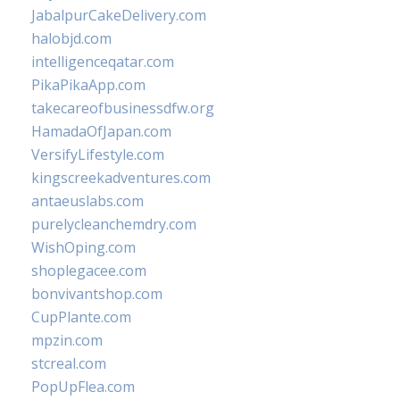
JabalpurCakeDelivery.com
halobjd.com
intelligenceqatar.com
PikaPikaApp.com
takecareofbusinessdfw.org
HamadaOfJapan.com
VersifyLifestyle.com
kingscreekadventures.com
antaeuslabs.com
purelycleanchemdry.com
WishOping.com
shoplegacee.com
bonvivantshop.com
CupPlante.com
mpzin.com
stcreal.com
PopUpFlea.com