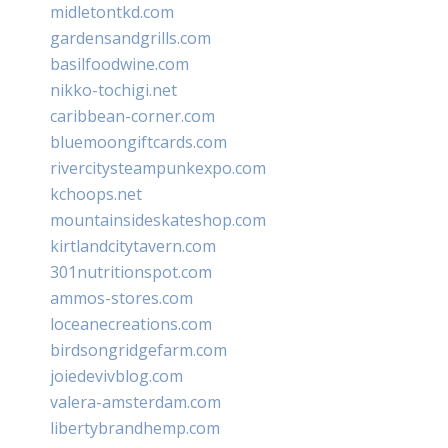
midletontkd.com
gardensandgrills.com
basilfoodwine.com
nikko-tochigi.net
caribbean-corner.com
bluemoongiftcards.com
rivercitysteampunkexpo.com
kchoops.net
mountainsideskateshop.com
kirtlandcitytavern.com
301nutritionspot.com
ammos-stores.com
loceanecreations.com
birdsongridgefarm.com
joiedevivblog.com
valera-amsterdam.com
libertybrandhemp.com