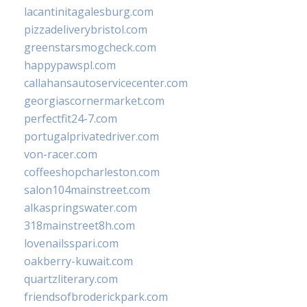
lacantinitagalesburg.com
pizzadeliverybristol.com
greenstarsmogcheck.com
happypawspl.com
callahansautoservicecenter.com
georgiascornermarket.com
perfectfit24-7.com
portugalprivatedriver.com
von-racer.com
coffeeshopcharleston.com
salon104mainstreet.com
alkaspringswater.com
318mainstreet8h.com
lovenailsspari.com
oakberry-kuwait.com
quartzliterary.com
friendsofbroderickpark.com