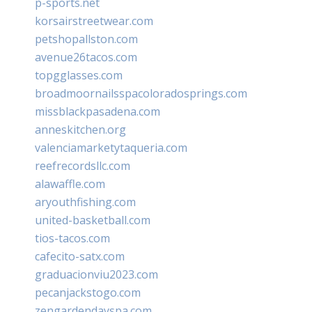
p-sports.net
korsairstreetwear.com
petshopallston.com
avenue26tacos.com
topgglasses.com
broadmoornailsspacoloradosprings.com
missblackpasadena.com
anneskitchen.org
valenciamarketytaqueria.com
reefrecordsllc.com
alawaffle.com
aryouthfishing.com
united-basketball.com
tios-tacos.com
cafecito-satx.com
graduacionviu2023.com
pecanjackstogo.com
zengardendayspa.com