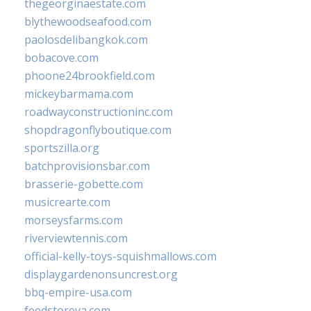
thegeorginaestate.com
blythewoodseafood.com
paolosdelibangkok.com
bobacove.com
phoone24brookfield.com
mickeybarmama.com
roadwayconstructioninc.com
shopdragonflyboutique.com
sportszilla.org
batchprovisionsbar.com
brasserie-gobette.com
musicrearte.com
morseysfarms.com
riverviewtennis.com
official-kelly-toys-squishmallows.com
displaygardenonsuncrest.org
bbq-empire-usa.com
feedstoreva.com