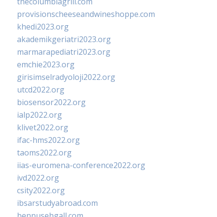
thecolumbiagrill.com
provisionscheeseandwineshoppe.com
khedi2023.org
akademikgeriatri2023.org
marmarapediatri2023.org
emchie2023.org
girisimselradyoloji2022.org
utcd2022.org
biosensor2022.org
ialp2022.org
klivet2022.org
ifac-hms2022.org
taoms2022.org
iias-euromena-conference2022.org
ivd2022.org
csity2022.org
ibsarstudyabroad.com
bennusehgall.com