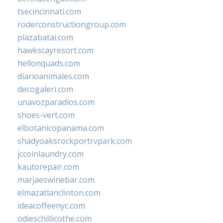
tsecincinnati.com
roderconstructiongroup.com
plazabatai.com
hawkscayresort.com
hellonquads.com
diarioanimales.com
decogaleri.com
unavozparadios.com
shoes-vert.com
elbotanicopanama.com
shadyoaksrockportrvpark.com
jccoinlaundry.com
kautorepair.com
marjaeswinebar.com
elmazatlanclinton.com
ideacoffeenyc.com
odieschillicothe.com