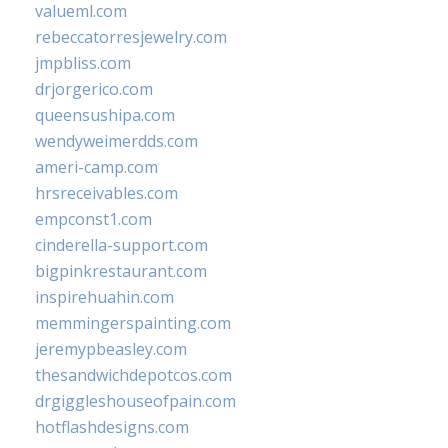
valueml.com
rebeccatorresjewelry.com
jmpbliss.com
drjorgerico.com
queensushipa.com
wendyweimerdds.com
ameri-camp.com
hrsreceivables.com
empconst1.com
cinderella-support.com
bigpinkrestaurant.com
inspirehuahin.com
memmingerspainting.com
jeremypbeasley.com
thesandwichdepotcos.com
drgiggleshouseofpain.com
hotflashdesigns.com