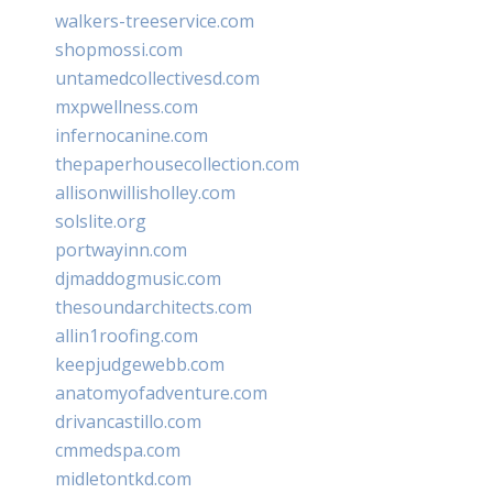
walkers-treeservice.com
shopmossi.com
untamedcollectivesd.com
mxpwellness.com
infernocanine.com
thepaperhousecollection.com
allisonwillisholley.com
solslite.org
portwayinn.com
djmaddogmusic.com
thesoundarchitects.com
allin1roofing.com
keepjudgewebb.com
anatomyofadventure.com
drivancastillo.com
cmmedspa.com
midletontkd.com