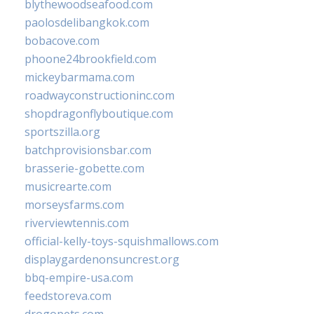
blythewoodseafood.com
paolosdelibangkok.com
bobacove.com
phoone24brookfield.com
mickeybarmama.com
roadwayconstructioninc.com
shopdragonflyboutique.com
sportszilla.org
batchprovisionsbar.com
brasserie-gobette.com
musicrearte.com
morseysfarms.com
riverviewtennis.com
official-kelly-toys-squishmallows.com
displaygardenonsuncrest.org
bbq-empire-usa.com
feedstoreva.com