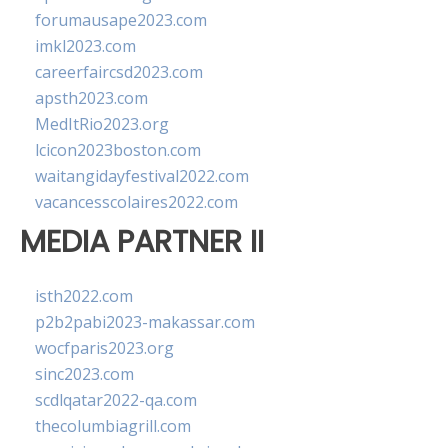
forumausape2023.com
imkl2023.com
careerfaircsd2023.com
apsth2023.com
MedItRio2023.org
lcicon2023boston.com
waitangidayfestival2022.com
vacancesscolaires2022.com
MEDIA PARTNER II
isth2022.com
p2b2pabi2023-makassar.com
wocfparis2023.org
sinc2023.com
scdlqatar2022-qa.com
thecolumbiagrill.com