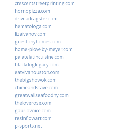
crescentstreetprinting.com
hornopizza.com
driveadragster.com
hematologa.com
lizaivanov.com
guesttinyhomes.com
home-plow-by-meyer.com
palatelatincuisine.com
blackdoglegacy.com
eatvivahouston.com
thebigshowok.com
chimeandstave.com
greatwallseafoodny.com
theloverose.com
gabriovoice.com
resinflowart.com
p-sports.net