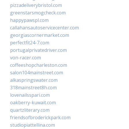
pizzadeliverybristol.com
greenstarsmogcheck.com
happypawspl.com
callahansautoservicecenter.com
georgiascornermarket.com
perfectfit24-7.com
portugalprivatedriver.com
von-racer.com
coffeeshopcharleston.com
salon104mainstreet.com
alkaspringswater.com
318mainstreet8h.com
lovenailsspari.com
oakberry-kuwait.com
quartzliterary.com
friendsofbroderickpark.com
studiopiattellina.com