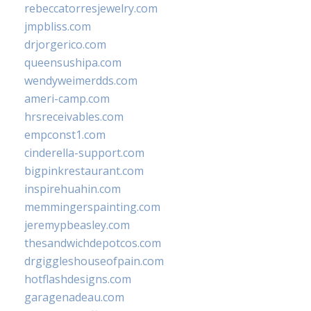
rebeccatorresjewelry.com
jmpbliss.com
drjorgerico.com
queensushipa.com
wendyweimerdds.com
ameri-camp.com
hrsreceivables.com
empconst1.com
cinderella-support.com
bigpinkrestaurant.com
inspirehuahin.com
memmingerspainting.com
jeremypbeasley.com
thesandwichdepotcos.com
drgiggleshouseofpain.com
hotflashdesigns.com
garagenadeau.com