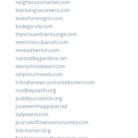
neighboursmarket.com
blackanguscareers.com
bolesfororegon.com
bodega-ole.com
thestreamlinerlounge.com
mestrinorubanofc.com
novelatherton.com
nassvalleygardens.net
electjohnstewart.com
omptourtravels.com
tribratanews-polreskebumen.com
rsudbayuasih.org
publikjurnalistik.org
juneteenthapparel.net
italywarm.com
journaloffinanceeconomics.com
kvk-kumari.org