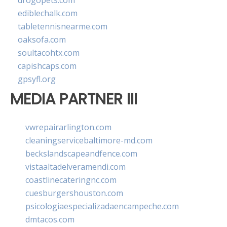
drogopets.com
ediblechalk.com
tabletennisnearme.com
oaksofa.com
soultacohtx.com
capishcaps.com
gpsyfl.org
MEDIA PARTNER III
vwrepairarlington.com
cleaningservicebaltimore-md.com
beckslandscapeandfence.com
vistaaltadelveramendi.com
coastlinecateringnc.com
cuesburgershouston.com
psicologiaespecializadaencampeche.com
dmtacos.com