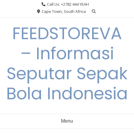
Skip
Call Us: +2782 444 YEAH
to
Cape Town, South Africa
content
FEEDSTOREVA
– Informasi
Seputar Sepak
Bola Indonesia
Menu