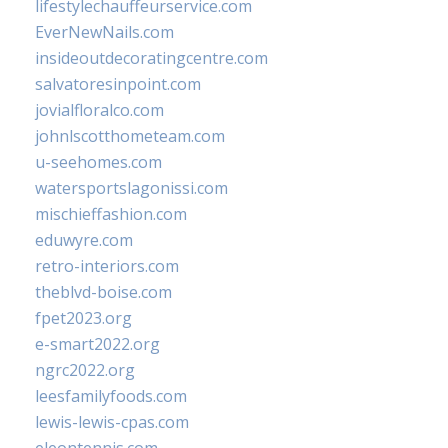
lifestylechauffeurservice.com
EverNewNails.com
insideoutdecoratingcentre.com
salvatoresinpoint.com
jovialfloralco.com
johnlscotthometeam.com
u-seehomes.com
watersportslagonissi.com
mischieffashion.com
eduwyre.com
retro-interiors.com
theblvd-boise.com
fpet2023.org
e-smart2022.org
ngrc2022.org
leesfamilyfoods.com
lewis-lewis-cpas.com