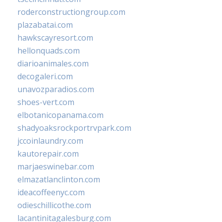
roderconstructiongroup.com
plazabatai.com
hawkscayresort.com
hellonquads.com
diarioanimales.com
decogaleri.com
unavozparadios.com
shoes-vert.com
elbotanicopanama.com
shadyoaksrockportrvpark.com
jccoinlaundry.com
kautorepair.com
marjaeswinebar.com
elmazatlanclinton.com
ideacoffeenyc.com
odieschillicothe.com
lacantinitagalesburg.com