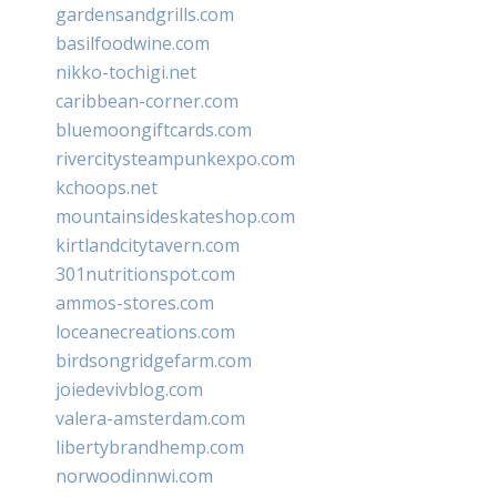
gardensandgrills.com
basilfoodwine.com
nikko-tochigi.net
caribbean-corner.com
bluemoongiftcards.com
rivercitysteampunkexpo.com
kchoops.net
mountainsideskateshop.com
kirtlandcitytavern.com
301nutritionspot.com
ammos-stores.com
loceanecreations.com
birdsongridgefarm.com
joiedevivblog.com
valera-amsterdam.com
libertybrandhemp.com
norwoodinnwi.com