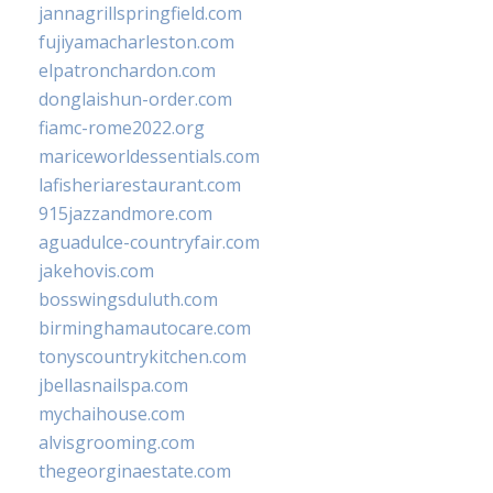
jannagrillspringfield.com
fujiyamacharleston.com
elpatronchardon.com
donglaishun-order.com
fiamc-rome2022.org
mariceworldessentials.com
lafisheriarestaurant.com
915jazzandmore.com
aguadulce-countryfair.com
jakehovis.com
bosswingsduluth.com
birminghamautocare.com
tonyscountrykitchen.com
jbellasnailspa.com
mychaihouse.com
alvisgrooming.com
thegeorginaestate.com