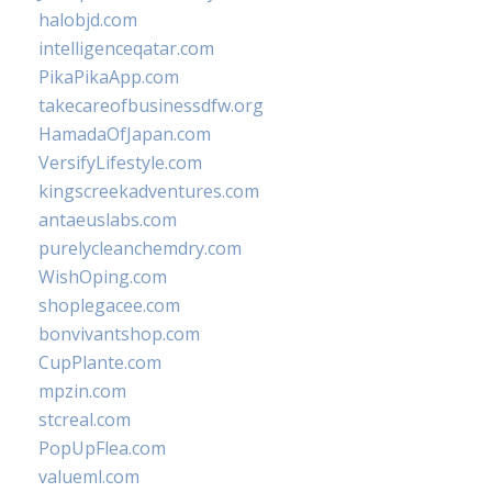
halobjd.com
intelligenceqatar.com
PikaPikaApp.com
takecareofbusinessdfw.org
HamadaOfJapan.com
VersifyLifestyle.com
kingscreekadventures.com
antaeuslabs.com
purelycleanchemdry.com
WishOping.com
shoplegacee.com
bonvivantshop.com
CupPlante.com
mpzin.com
stcreal.com
PopUpFlea.com
valueml.com