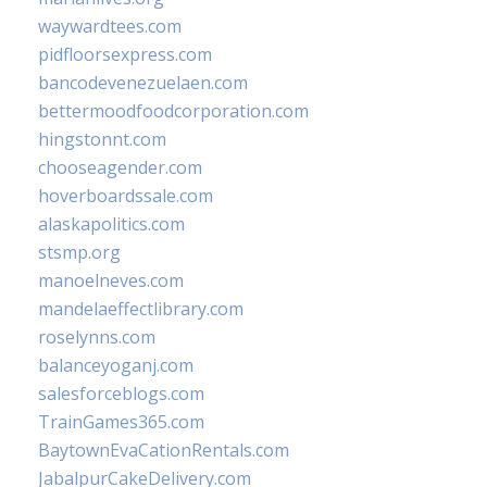
waywardtees.com
pidfloorsexpress.com
bancodevenezuelaen.com
bettermoodfoodcorporation.com
hingstonnt.com
chooseagender.com
hoverboardssale.com
alaskapolitics.com
stsmp.org
manoelneves.com
mandelaeffectlibrary.com
roselynns.com
balanceyoganj.com
salesforceblogs.com
TrainGames365.com
BaytownEvaCationRentals.com
JabalpurCakeDelivery.com