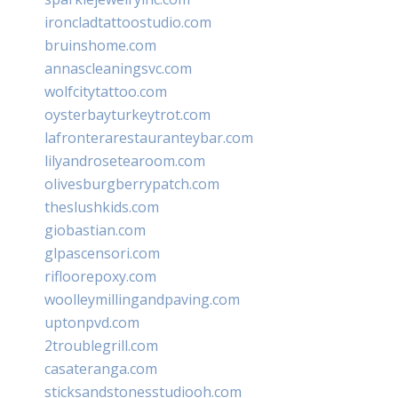
ironcladtattoostudio.com
bruinshome.com
annascleaningsvc.com
wolfcitytattoo.com
oysterbayturkeytrot.com
lafronterarestauranteybar.com
lilyandrosetearoom.com
olivesburgberrypatch.com
theslushkids.com
giobastian.com
glpascensori.com
rifloorepoxy.com
woolleymillingandpaving.com
uptonpvd.com
2troublegrill.com
casateranga.com
sticksandstonesstudiooh.com