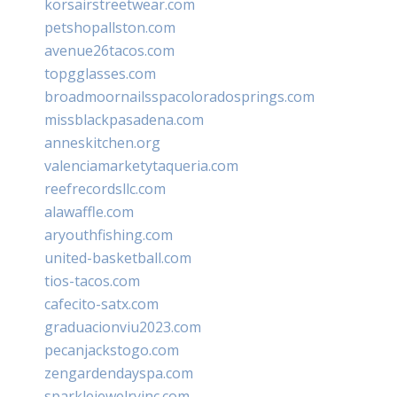
korsairstreetwear.com
petshopallston.com
avenue26tacos.com
topgglasses.com
broadmoornailsspacoloradosprings.com
missblackpasadena.com
anneskitchen.org
valenciamarketytaqueria.com
reefrecordsllc.com
alawaffle.com
aryouthfishing.com
united-basketball.com
tios-tacos.com
cafecito-satx.com
graduacionviu2023.com
pecanjackstogo.com
zengardendayspa.com
sparklejewelryinc.com