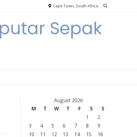
Cape Town, South Africa
eputar Sepak
August 2026
M
T
W
T
F
S
S
1
2
3
4
5
6
7
8
9
10
11
12
13
14
15
16