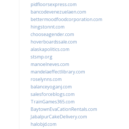
pidfloorsexpress.com
bancodevenezuelaen.com
bettermoodfoodcorporation.com
hingstonnt.com
chooseagender.com
hoverboardssale.com
alaskapolitics.com
stsmp.org
manoelneves.com
mandelaeffectlibrary.com
roselynns.com
balanceyoganj.com
salesforceblogs.com
TrainGames365.com
BaytownEvaCationRentals.com
JabalpurCakeDelivery.com
halobjd.com