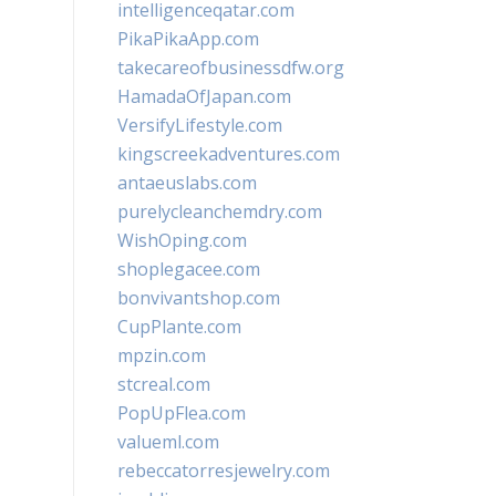
intelligenceqatar.com
PikaPikaApp.com
takecareofbusinessdfw.org
HamadaOfJapan.com
VersifyLifestyle.com
kingscreekadventures.com
antaeuslabs.com
purelycleanchemdry.com
WishOping.com
shoplegacee.com
bonvivantshop.com
CupPlante.com
mpzin.com
stcreal.com
PopUpFlea.com
valueml.com
rebeccatorresjewelry.com