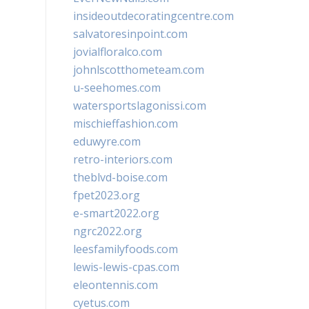
insideoutdecoratingcentre.com
salvatoresinpoint.com
jovialfloralco.com
johnlscotthometeam.com
u-seehomes.com
watersportslagonissi.com
mischieffashion.com
eduwyre.com
retro-interiors.com
theblvd-boise.com
fpet2023.org
e-smart2022.org
ngrc2022.org
leesfamilyfoods.com
lewis-lewis-cpas.com
eleontennis.com
cyetus.com