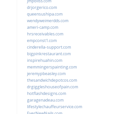
jmpbliss.com
drjorgerico.com
queensushipa.com
wendyweimerdds.com
ameri-camp.com
hrsreceivables.com
empconst1.com
cinderella-support.com
bigpinkrestaurant.com
inspirehuahin.com
memmingerspainting.com
jeremypbeasley.com
thesandwichdepotcos.com
drgiggleshouseofpain.com
hotflashdesigns.com
garagenadeau.com
lifestylechauffeurservice.com
EverNewNails.com