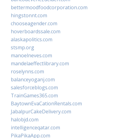
bettermoodfoodcorporation.com
hingstonnt.com
chooseagender.com
hoverboardssale.com
alaskapolitics.com
stsmp.org
manoelneves.com
mandelaeffectlibrary.com
roselynns.com
balanceyoganj.com
salesforceblogs.com
TrainGames365.com
BaytownEvaCationRentals.com
JabalpurCakeDelivery.com
halobjd.com
intelligenceqatar.com
PikaPikaApp.com