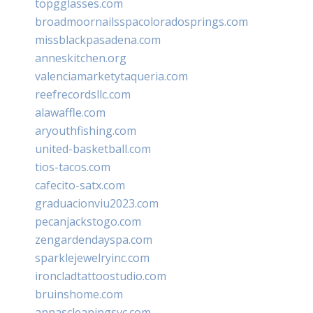
topgglasses.com
broadmoornailsspacoloradosprings.com
missblackpasadena.com
anneskitchen.org
valenciamarketytaqueria.com
reefrecordsllc.com
alawaffle.com
aryouthfishing.com
united-basketball.com
tios-tacos.com
cafecito-satx.com
graduacionviu2023.com
pecanjackstogo.com
zengardendayspa.com
sparklejewelryinc.com
ironcladtattoostudio.com
bruinshome.com
annascleaningsvc.com