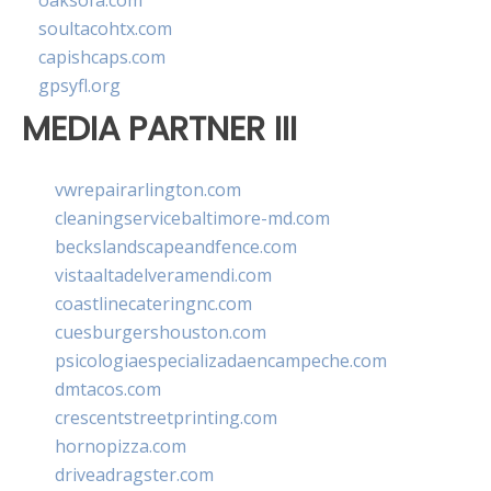
oaksofa.com
soultacohtx.com
capishcaps.com
gpsyfl.org
MEDIA PARTNER III
vwrepairarlington.com
cleaningservicebaltimore-md.com
beckslandscapeandfence.com
vistaaltadelveramendi.com
coastlinecateringnc.com
cuesburgershouston.com
psicologiaespecializadaencampeche.com
dmtacos.com
crescentstreetprinting.com
hornopizza.com
driveadragster.com