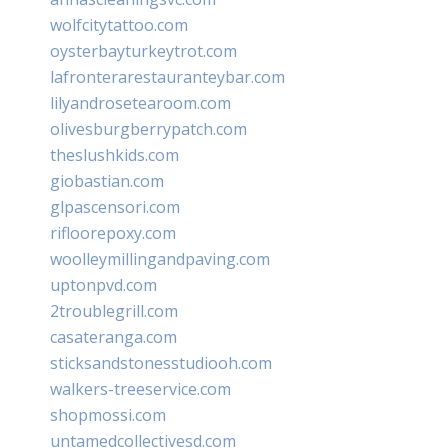
wolfcitytattoo.com
oysterbayturkeytrot.com
lafronterarestauranteybar.com
lilyandrosetearoom.com
olivesburgberrypatch.com
theslushkids.com
giobastian.com
glpascensori.com
rifloorepoxy.com
woolleymillingandpaving.com
uptonpvd.com
2troublegrill.com
casateranga.com
sticksandstonesstudiooh.com
walkers-treeservice.com
shopmossi.com
untamedcollectivesd.com