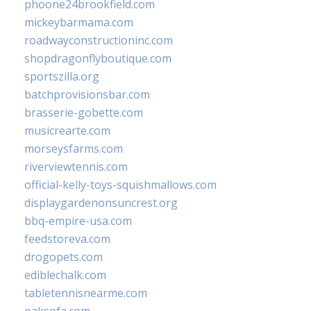
phoone24brookfield.com
mickeybarmama.com
roadwayconstructioninc.com
shopdragonflyboutique.com
sportszilla.org
batchprovisionsbar.com
brasserie-gobette.com
musicrearte.com
morseysfarms.com
riverviewtennis.com
official-kelly-toys-squishmallows.com
displaygardenonsuncrest.org
bbq-empire-usa.com
feedstoreva.com
drogopets.com
ediblechalk.com
tabletennisnearme.com