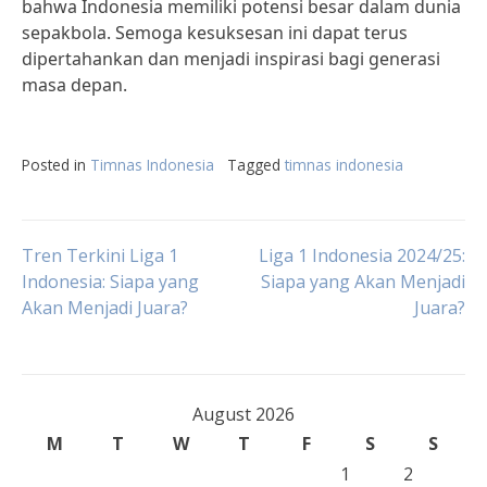
bahwa Indonesia memiliki potensi besar dalam dunia
sepakbola. Semoga kesuksesan ini dapat terus
dipertahankan dan menjadi inspirasi bagi generasi
masa depan.
Posted in
Timnas Indonesia
Tagged
timnas indonesia
Post
Tren Terkini Liga 1
Liga 1 Indonesia 2024/25:
Indonesia: Siapa yang
Siapa yang Akan Menjadi
Akan Menjadi Juara?
Juara?
navigation
August 2026
M
T
W
T
F
S
S
1
2