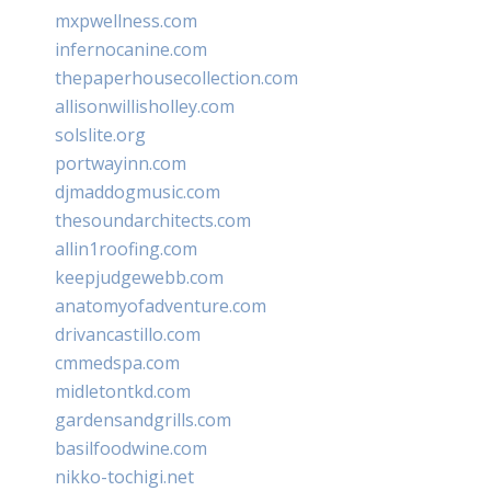
mxpwellness.com
infernocanine.com
thepaperhousecollection.com
allisonwillisholley.com
solslite.org
portwayinn.com
djmaddogmusic.com
thesoundarchitects.com
allin1roofing.com
keepjudgewebb.com
anatomyofadventure.com
drivancastillo.com
cmmedspa.com
midletontkd.com
gardensandgrills.com
basilfoodwine.com
nikko-tochigi.net