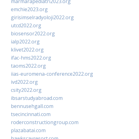
marmarapediatri2023.org
emchie2023.org
girisimselradyoloji2022.org
utcd2022.org
biosensor2022.org
ialp2022.org
klivet2022.org
ifac-hms2022.org
taoms2022.org
iias-euromena-conference2022.org
ivd2022.org
csity2022.org
ibsarstudyabroad.com
bennusehgall.com
tsecincinnati.com
roderconstructiongroup.com
plazabatai.com
hawkscayresort.com