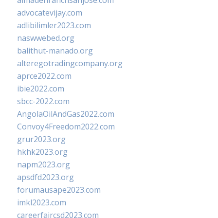
almadenranchsanjose.com
advocatevijay.com
adlibilimler2023.com
naswwebed.org
balithut-manado.org
alteregotradingcompany.org
aprce2022.com
ibie2022.com
sbcc-2022.com
AngolaOilAndGas2022.com
Convoy4Freedom2022.com
grur2023.org
hkhk2023.org
napm2023.org
apsdfd2023.org
forumausape2023.com
imkl2023.com
careerfaircsd2023.com