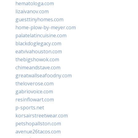
hematologa.com
lizaivanov.com
guesttinyhomes.com
home-plow-by-meyer.com
palatelatincuisine.com
blackdoglegacy.com
eatvivahouston.com
thebigshowok.com
chimeandstave.com
greatwallseafoodny.com
theloverose.com
gabriovoice.com
resinflowart.com
p-sports.net
korsairstreetwear.com
petshopallston.com
avenue26tacos.com