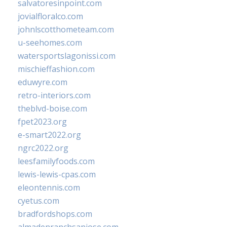
salvatoresinpoint.com
jovialfloralco.com
johnlscotthometeam.com
u-seehomes.com
watersportslagonissi.com
mischieffashion.com
eduwyre.com
retro-interiors.com
theblvd-boise.com
fpet2023.org
e-smart2022.org
ngrc2022.org
leesfamilyfoods.com
lewis-lewis-cpas.com
eleontennis.com
cyetus.com
bradfordshops.com