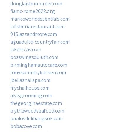
donglaishun-order.com
fiamc-rome2022.org
mariceworldessentials.com
lafisheriarestaurant.com
915jazzandmore.com
aguadulce-countryfair.com
jakehovis.com
bosswingsduluth.com
birminghamautocare.com
tonyscountrykitchen.com
jbellasnailspa.com
mychaihouse.com
alvisgrooming.com
thegeorginaestate.com
blythewoodseafood.com
paolosdelibangkok.com
bobacove.com