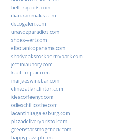
hellonquads.com
diarioanimales.com
decogaleri.com
unavozparadios.com
shoes-vert.com
elbotanicopanama.com
shadyoaksrockportrvpark.com
jccoinlaundry.com
kautorepair.com
marjaeswinebar.com
elmazatlanclinton.com
ideacoffeenyc.com
odieschillicothe.com
lacantinitagalesburg.com
pizzadeliverybristol.com
greenstarsmogcheck.com
happypawspl.com