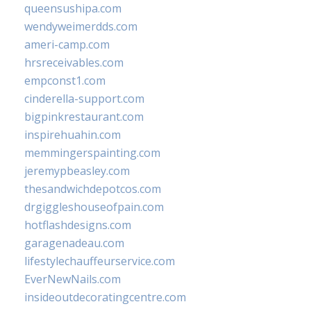
queensushipa.com
wendyweimerdds.com
ameri-camp.com
hrsreceivables.com
empconst1.com
cinderella-support.com
bigpinkrestaurant.com
inspirehuahin.com
memmingerspainting.com
jeremypbeasley.com
thesandwichdepotcos.com
drgiggleshouseofpain.com
hotflashdesigns.com
garagenadeau.com
lifestylechauffeurservice.com
EverNewNails.com
insideoutdecoratingcentre.com