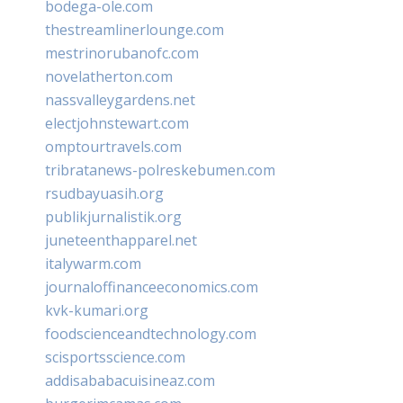
bodega-ole.com
thestreamlinerlounge.com
mestrinorubanofc.com
novelatherton.com
nassvalleygardens.net
electjohnstewart.com
omptourtravels.com
tribratanews-polreskebumen.com
rsudbayuasih.org
publikjurnalistik.org
juneteenthapparel.net
italywarm.com
journaloffinanceeconomics.com
kvk-kumari.org
foodscienceandtechnology.com
scisportsscience.com
addisababacuisineaz.com