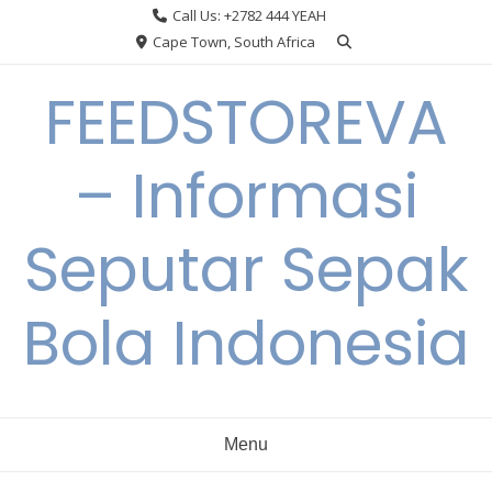
Skip
Call Us: +2782 444 YEAH
to
Cape Town, South Africa
content
FEEDSTOREVA
– Informasi
Seputar Sepak
Bola Indonesia
Menu