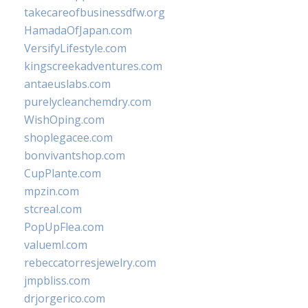
takecareofbusinessdfw.org
HamadaOfJapan.com
VersifyLifestyle.com
kingscreekadventures.com
antaeuslabs.com
purelycleanchemdry.com
WishOping.com
shoplegacee.com
bonvivantshop.com
CupPlante.com
mpzin.com
stcreal.com
PopUpFlea.com
valueml.com
rebeccatorresjewelry.com
jmpbliss.com
drjorgerico.com