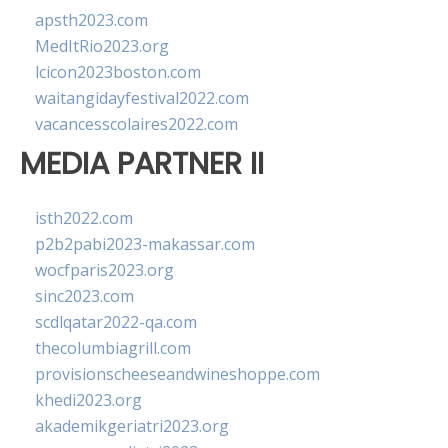
apsth2023.com
MedItRio2023.org
lcicon2023boston.com
waitangidayfestival2022.com
vacancesscolaires2022.com
MEDIA PARTNER II
isth2022.com
p2b2pabi2023-makassar.com
wocfparis2023.org
sinc2023.com
scdlqatar2022-qa.com
thecolumbiagrill.com
provisionscheeseandwineshoppe.com
khedi2023.org
akademikgeriatri2023.org