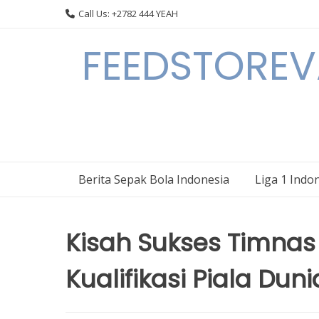
Skip
Call Us: +2782 444 YEAH
to
content
FEEDSTOREVA
Berita Sepak Bola Indonesia
Liga 1 Indo
Kisah Sukses Timnas
Kualifikasi Piala Duni