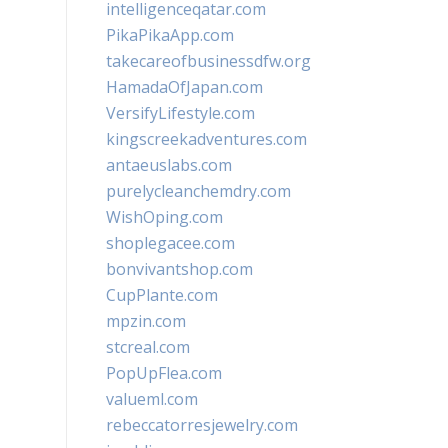
intelligenceqatar.com
PikaPikaApp.com
takecareofbusinessdfw.org
HamadaOfJapan.com
VersifyLifestyle.com
kingscreekadventures.com
antaeuslabs.com
purelycleanchemdry.com
WishOping.com
shoplegacee.com
bonvivantshop.com
CupPlante.com
mpzin.com
stcreal.com
PopUpFlea.com
valueml.com
rebeccatorresjewelry.com