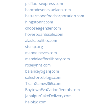
pidfloorsexpress.com
bancodevenezuelaen.com
bettermoodfoodcorporation.com
hingstonnt.com
chooseagender.com
hoverboardssale.com
alaskapolitics.com
stsmp.org
manoelneves.com
mandelaeffectlibrary.com
roselynns.com
balanceyoganj.com
salesforceblogs.com
TrainGames365.com
BaytownEvaCationRentals.com
JabalpurCakeDelivery.com
halobjd.com