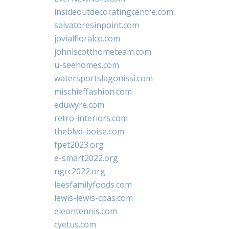
insideoutdecoratingcentre.com
salvatoresinpoint.com
jovialfloralco.com
johnlscotthometeam.com
u-seehomes.com
watersportslagonissi.com
mischieffashion.com
eduwyre.com
retro-interiors.com
theblvd-boise.com
fpet2023.org
e-smart2022.org
ngrc2022.org
leesfamilyfoods.com
lewis-lewis-cpas.com
eleontennis.com
cyetus.com