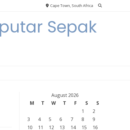
Cape Town, South Africa
eputar Sepak
August 2026
M
T
W
T
F
S
S
1
2
3
4
5
6
7
8
9
10
11
12
13
14
15
16