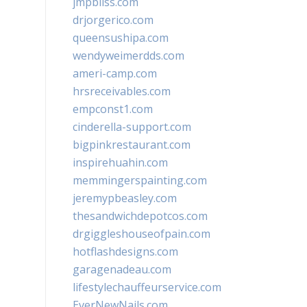
jmpbliss.com
drjorgerico.com
queensushipa.com
wendyweimerdds.com
ameri-camp.com
hrsreceivables.com
empconst1.com
cinderella-support.com
bigpinkrestaurant.com
inspirehuahin.com
memmingerspainting.com
jeremypbeasley.com
thesandwichdepotcos.com
drgiggleshouseofpain.com
hotflashdesigns.com
garagenadeau.com
lifestylechauffeurservice.com
EverNewNails.com