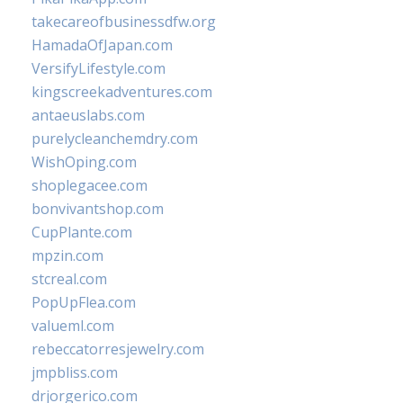
takecareofbusinessdfw.org
HamadaOfJapan.com
VersifyLifestyle.com
kingscreekadventures.com
antaeuslabs.com
purelycleanchemdry.com
WishOping.com
shoplegacee.com
bonvivantshop.com
CupPlante.com
mpzin.com
stcreal.com
PopUpFlea.com
valueml.com
rebeccatorresjewelry.com
jmpbliss.com
drjorgerico.com