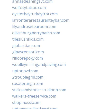
annascleaningsvc.com
wolfcitytattoo.com
oysterbayturkeytrot.com
lafronterarestauranteybar.com
lilyandrosetearoom.com
olivesburgberrypatch.com
theslushkids.com
giobastian.com
glpascensori.com
rifloorepoxy.com
woolleymillingandpaving.com
uptonpvd.com
2troublegrill.com
casateranga.com
sticksandstonesstudiooh.com
walkers-treeservice.com
shopmossi.com
untamedcollectivesd.com