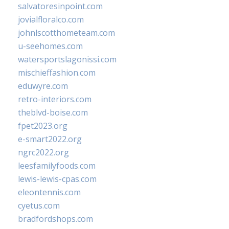
salvatoresinpoint.com
jovialfloralco.com
johnlscotthometeam.com
u-seehomes.com
watersportslagonissi.com
mischieffashion.com
eduwyre.com
retro-interiors.com
theblvd-boise.com
fpet2023.org
e-smart2022.org
ngrc2022.org
leesfamilyfoods.com
lewis-lewis-cpas.com
eleontennis.com
cyetus.com
bradfordshops.com