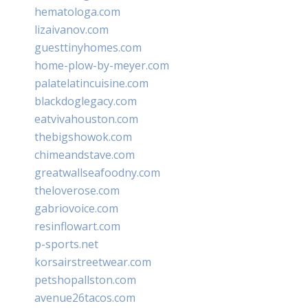
hematologa.com
lizaivanov.com
guesttinyhomes.com
home-plow-by-meyer.com
palatelatincuisine.com
blackdoglegacy.com
eatvivahouston.com
thebigshowok.com
chimeandstave.com
greatwallseafoodny.com
theloverose.com
gabriovoice.com
resinflowart.com
p-sports.net
korsairstreetwear.com
petshopallston.com
avenue26tacos.com