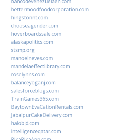
bancodevenezuelaen.com
bettermoodfoodcorporation.com
hingstonnt.com
chooseagender.com
hoverboardssale.com
alaskapolitics.com
stsmp.org
manoelneves.com
mandelaeffectlibrary.com
roselynns.com
balanceyoganj.com
salesforceblogs.com
TrainGames365.com
BaytownEvaCationRentals.com
JabalpurCakeDelivery.com
halobjd.com
intelligenceqatar.com
PikaPikaApp.com