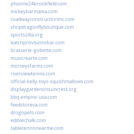
phoone24brookfield.com
mickeybarmama.com
roadwayconstructioninc.com
shopdragonflyboutique.com
sportszilla.org
batchprovisionsbar.com
brasserie-gobette.com
musicrearte.com
morseysfarms.com
riverviewtennis.com
official-kelly-toys-squishmallows.com
displaygardenonsuncrest.org
bbq-empire-usa.com
feedstoreva.com
drogopets.com
ediblechalk.com
tabletennisnearme.com