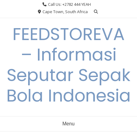
Skip
Call Us: +2782 444 YEAH
to
Cape Town, South Africa
content
FEEDSTOREVA
– Informasi
Seputar Sepak
Bola Indonesia
Menu