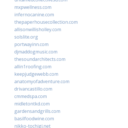
mxpwellness.com
infernocanine.com
thepaperhousecollection.com
allisonwillisholley.com
solslite.org
portwayinn.com
djmaddogmusic.com
thesoundarchitects.com
allin1roofing.com
keepjudgewebb.com
anatomyofadventure.com
drivancastillo.com
cmmedspa.com
midletontkd.com
gardensandgrills.com
basilfoodwine.com
nikko-tochigi.net