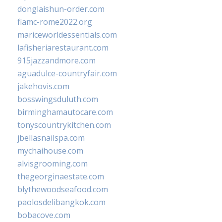
donglaishun-order.com
fiamc-rome2022.org
mariceworldessentials.com
lafisheriarestaurant.com
915jazzandmore.com
aguadulce-countryfair.com
jakehovis.com
bosswingsduluth.com
birminghamautocare.com
tonyscountrykitchen.com
jbellasnailspa.com
mychaihouse.com
alvisgrooming.com
thegeorginaestate.com
blythewoodseafood.com
paolosdelibangkok.com
bobacove.com