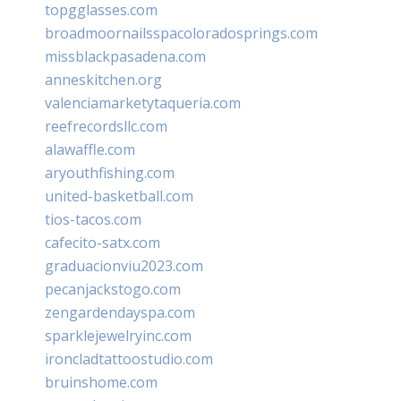
topgglasses.com
broadmoornailsspacoloradosprings.com
missblackpasadena.com
anneskitchen.org
valenciamarketytaqueria.com
reefrecordsllc.com
alawaffle.com
aryouthfishing.com
united-basketball.com
tios-tacos.com
cafecito-satx.com
graduacionviu2023.com
pecanjackstogo.com
zengardendayspa.com
sparklejewelryinc.com
ironcladtattoostudio.com
bruinshome.com