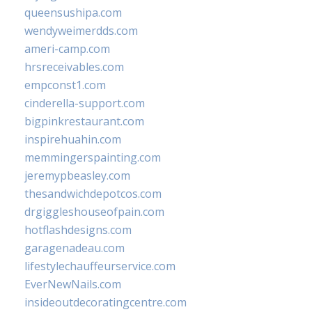
queensushipa.com
wendyweimerdds.com
ameri-camp.com
hrsreceivables.com
empconst1.com
cinderella-support.com
bigpinkrestaurant.com
inspirehuahin.com
memmingerspainting.com
jeremypbeasley.com
thesandwichdepotcos.com
drgiggleshouseofpain.com
hotflashdesigns.com
garagenadeau.com
lifestylechauffeurservice.com
EverNewNails.com
insideoutdecoratingcentre.com