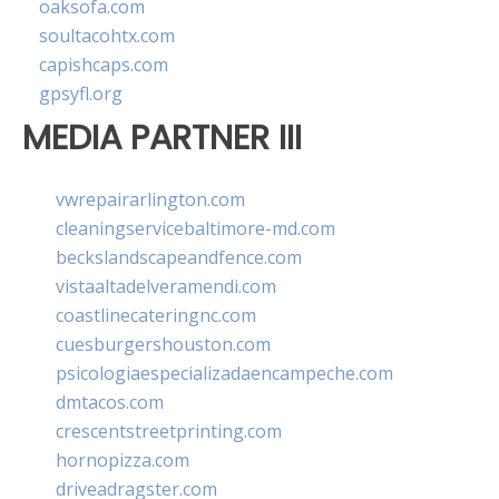
oaksofa.com
soultacohtx.com
capishcaps.com
gpsyfl.org
MEDIA PARTNER III
vwrepairarlington.com
cleaningservicebaltimore-md.com
beckslandscapeandfence.com
vistaaltadelveramendi.com
coastlinecateringnc.com
cuesburgershouston.com
psicologiaespecializadaencampeche.com
dmtacos.com
crescentstreetprinting.com
hornopizza.com
driveadragster.com