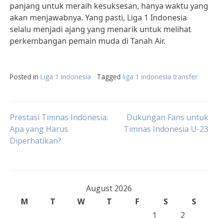
panjang untuk meraih kesuksesan, hanya waktu yang
akan menjawabnya. Yang pasti, Liga 1 Indonesia
selalu menjadi ajang yang menarik untuk melihat
perkembangan pemain muda di Tanah Air.
Posted in
Liga 1 Indonesia
Tagged
liga 1 indonesia transfer
Post
Prestasi Timnas Indonesia:
Dukungan Fans untuk
Apa yang Harus
Timnas Indonesia U-23
Diperhatikan?
navigation
August 2026
M
T
W
T
F
S
S
1
2