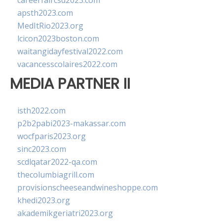
careerfaircsd2023.com
apsth2023.com
MedItRio2023.org
lcicon2023boston.com
waitangidayfestival2022.com
vacancesscolaires2022.com
MEDIA PARTNER II
isth2022.com
p2b2pabi2023-makassar.com
wocfparis2023.org
sinc2023.com
scdlqatar2022-qa.com
thecolumbiagrill.com
provisionscheeseandwineshoppe.com
khedi2023.org
akademikgeriatri2023.org