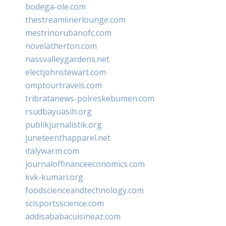
bodega-ole.com
thestreamlinerlounge.com
mestrinorubanofc.com
novelatherton.com
nassvalleygardens.net
electjohnstewart.com
omptourtravels.com
tribratanews-polreskebumen.com
rsudbayuasih.org
publikjurnalistik.org
juneteenthapparel.net
italywarm.com
journaloffinanceeconomics.com
kvk-kumari.org
foodscienceandtechnology.com
scisportsscience.com
addisababacuisineaz.com