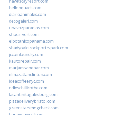
hawkscayresort.com
hellonquads.com
diarioanimales.com
decogaleri.com
unavozparadios.com
shoes-vert.com
elbotanicopanama.com
shadyoaksrockportrvpark.com
jccoinlaundry.com
kautorepair.com
marjaeswinebar.com
elmazatlanclinton.com
ideacoffeenyc.com
odieschillicothe.com
lacantinitagalesburg.com
pizzadeliverybristol.com
greenstarsmogcheck.com
happypawspl.com