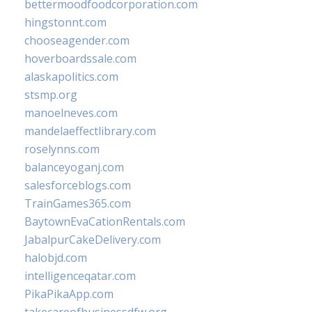
bettermoodfoodcorporation.com
hingstonnt.com
chooseagender.com
hoverboardssale.com
alaskapolitics.com
stsmp.org
manoelneves.com
mandelaeffectlibrary.com
roselynns.com
balanceyoganj.com
salesforceblogs.com
TrainGames365.com
BaytownEvaCationRentals.com
JabalpurCakeDelivery.com
halobjd.com
intelligenceqatar.com
PikaPikaApp.com