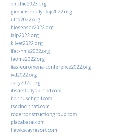
emchie2023.org
girisimselradyoloji2022.org
utcd2022.org
biosensor2022.org
ialp2022.org
klivet2022.org
ifac-hms2022.org
taoms2022.org
iias-euromena-conference2022.org
ivd2022.org
csity2022.org
ibsarstudyabroad.com
bennusehgall.com
tsecincinnati.com
roderconstructiongroup.com
plazabatai.com
hawkscayresort.com