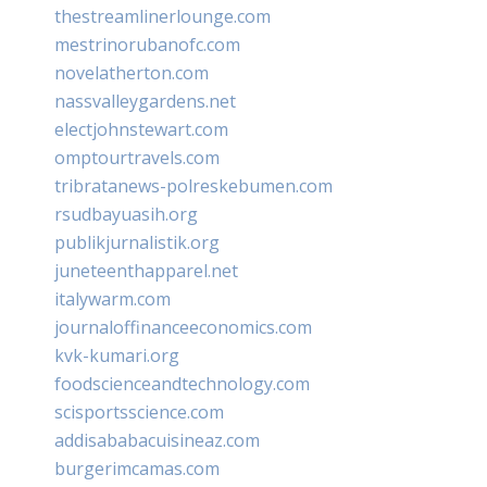
thestreamlinerlounge.com
mestrinorubanofc.com
novelatherton.com
nassvalleygardens.net
electjohnstewart.com
omptourtravels.com
tribratanews-polreskebumen.com
rsudbayuasih.org
publikjurnalistik.org
juneteenthapparel.net
italywarm.com
journaloffinanceeconomics.com
kvk-kumari.org
foodscienceandtechnology.com
scisportsscience.com
addisababacuisineaz.com
burgerimcamas.com