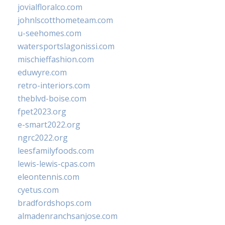
jovialfloralco.com
johnlscotthometeam.com
u-seehomes.com
watersportslagonissi.com
mischieffashion.com
eduwyre.com
retro-interiors.com
theblvd-boise.com
fpet2023.org
e-smart2022.org
ngrc2022.org
leesfamilyfoods.com
lewis-lewis-cpas.com
eleontennis.com
cyetus.com
bradfordshops.com
almadenranchsanjose.com