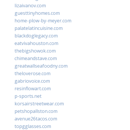
lizaivanov.com
guesttinyhomes.com
home-plow-by-meyer.com
palatelatincuisine.com
blackdoglegacy.com
eatvivahouston.com
thebigshowok.com
chimeandstave.com
greatwallseafoodny.com
theloverose.com
gabriovoice.com
resinflowart.com
p-sports.net
korsairstreetwear.com
petshopallston.com
avenue26tacos.com
topgglasses.com