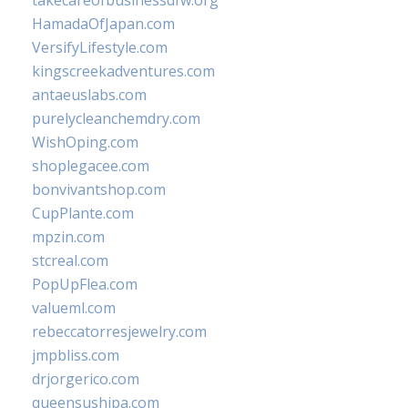
takecareofbusinessdfw.org
HamadaOfJapan.com
VersifyLifestyle.com
kingscreekadventures.com
antaeuslabs.com
purelycleanchemdry.com
WishOping.com
shoplegacee.com
bonvivantshop.com
CupPlante.com
mpzin.com
stcreal.com
PopUpFlea.com
valueml.com
rebeccatorresjewelry.com
jmpbliss.com
drjorgerico.com
queensushipa.com