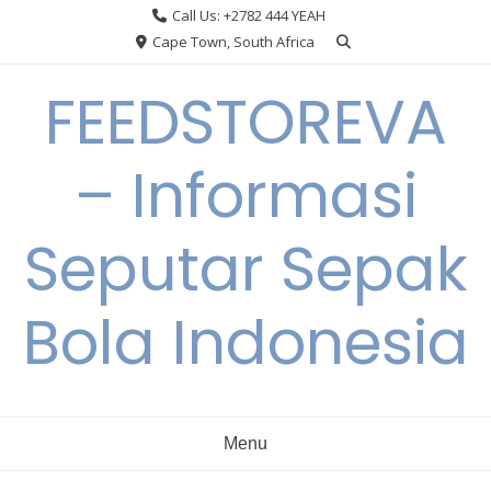
Skip
Call Us: +2782 444 YEAH
to
Cape Town, South Africa
content
FEEDSTOREVA
– Informasi
Seputar Sepak
Bola Indonesia
Menu