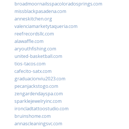
broadmoornailsspacoloradosprings.com
missblackpasadena.com
anneskitchen.org
valenciamarketytaqueria.com
reefrecordsllc.com
alawaffle.com
aryouthfishing.com
united-basketball.com
tios-tacos.com
cafecito-satx.com
graduacionviu2023.com
pecanjackstogo.com
zengardendayspa.com
sparklejewelryinc.com
ironcladtattoostudio.com
bruinshome.com
annascleaningsvc.com