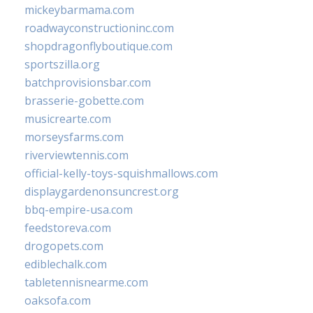
mickeybarmama.com
roadwayconstructioninc.com
shopdragonflyboutique.com
sportszilla.org
batchprovisionsbar.com
brasserie-gobette.com
musicrearte.com
morseysfarms.com
riverviewtennis.com
official-kelly-toys-squishmallows.com
displaygardenonsuncrest.org
bbq-empire-usa.com
feedstoreva.com
drogopets.com
ediblechalk.com
tabletennisnearme.com
oaksofa.com