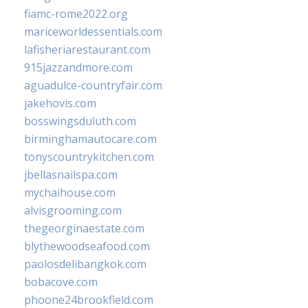
fiamc-rome2022.org
mariceworldessentials.com
lafisheriarestaurant.com
915jazzandmore.com
aguadulce-countryfair.com
jakehovis.com
bosswingsduluth.com
birminghamautocare.com
tonyscountrykitchen.com
jbellasnailspa.com
mychaihouse.com
alvisgrooming.com
thegeorginaestate.com
blythewoodseafood.com
paolosdelibangkok.com
bobacove.com
phoone24brookfield.com