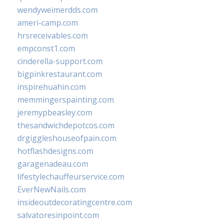
wendyweimerdds.com
ameri-camp.com
hrsreceivables.com
empconst1.com
cinderella-support.com
bigpinkrestaurant.com
inspirehuahin.com
memmingerspainting.com
jeremypbeasley.com
thesandwichdepotcos.com
drgiggleshouseofpain.com
hotflashdesigns.com
garagenadeau.com
lifestylechauffeurservice.com
EverNewNails.com
insideoutdecoratingcentre.com
salvatoresinpoint.com