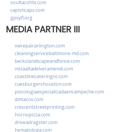
soultacohtx.com
capishcaps.com
gpsyfl.org
MEDIA PARTNER III
vwrepairarlington.com
cleaningservicebaltimore-md.com
beckslandscapeandfence.com
vistaaltadelveramendi.com
coastlinecateringnc.com
cuesburgershouston.com
psicologiaespecializadaencampeche.com
dmtacos.com
crescentstreetprinting.com
hornopizza.com
driveadragster.com
hematologa.com