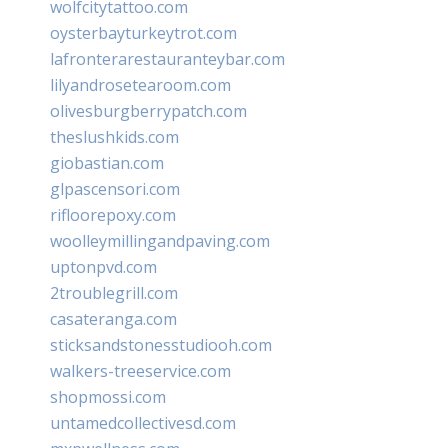
wolfcitytattoo.com
oysterbayturkeytrot.com
lafronterarestauranteybar.com
lilyandrosetearoom.com
olivesburgberrypatch.com
theslushkids.com
giobastian.com
glpascensori.com
rifloorepoxy.com
woolleymillingandpaving.com
uptonpvd.com
2troublegrill.com
casateranga.com
sticksandstonesstudiooh.com
walkers-treeservice.com
shopmossi.com
untamedcollectivesd.com