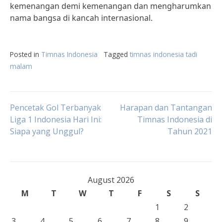
kemenangan demi kemenangan dan mengharumkan
nama bangsa di kancah internasional.
Posted in
Timnas Indonesia
Tagged
timnas indonesia tadi
malam
Post
Pencetak Gol Terbanyak
Harapan dan Tantangan
Liga 1 Indonesia Hari Ini:
Timnas Indonesia di
Siapa yang Unggul?
Tahun 2021
navigation
August 2026
M
T
W
T
F
S
S
1
2
3
4
5
6
7
8
9