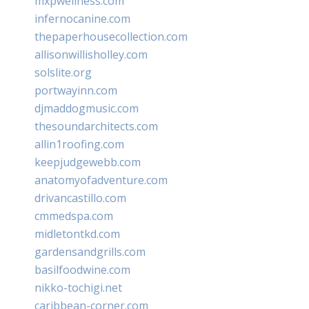
mxpwellness.com
infernocanine.com
thepaperhousecollection.com
allisonwillisholley.com
solslite.org
portwayinn.com
djmaddogmusic.com
thesoundarchitects.com
allin1roofing.com
keepjudgewebb.com
anatomyofadventure.com
drivancastillo.com
cmmedspa.com
midletontkd.com
gardensandgrills.com
basilfoodwine.com
nikko-tochigi.net
caribbean-corner.com