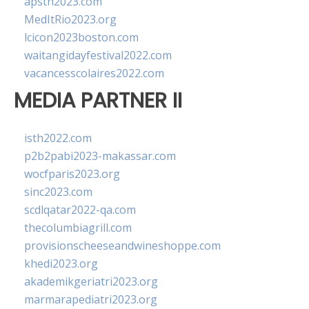
apsth2023.com
MedItRio2023.org
lcicon2023boston.com
waitangidayfestival2022.com
vacancesscolaires2022.com
MEDIA PARTNER II
isth2022.com
p2b2pabi2023-makassar.com
wocfparis2023.org
sinc2023.com
scdlqatar2022-qa.com
thecolumbiagrill.com
provisionscheeseandwineshoppe.com
khedi2023.org
akademikgeriatri2023.org
marmarapediatri2023.org