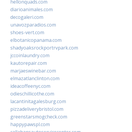
hellonquads.com
diarioanimales.com
decogaleri.com
unavozparadios.com
shoes-vert.com
elbotanicopanama.com
shadyoaksrockportrvpark.com
jccoinlaundry.com
kautorepair.com
marjaeswinebar.com
elmazatlanclinton.com
ideacoffeenyc.com
odieschillicothe.com
lacantinitagalesburg.com
pizzadeliverybristol.com
greenstarsmogcheck.com
happypawspl.com