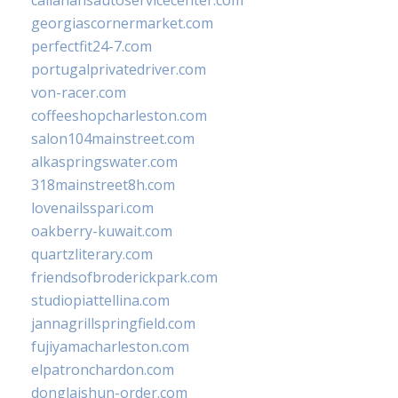
callahansautoservicecenter.com
georgiascornermarket.com
perfectfit24-7.com
portugalprivatedriver.com
von-racer.com
coffeeshopcharleston.com
salon104mainstreet.com
alkaspringswater.com
318mainstreet8h.com
lovenailsspari.com
oakberry-kuwait.com
quartzliterary.com
friendsofbroderickpark.com
studiopiattellina.com
jannagrillspringfield.com
fujiyamacharleston.com
elpatronchardon.com
donglaishun-order.com