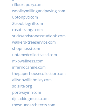
rifloorepoxy.com
woolleymillingandpaving.com
uptonpvd.com
2troublegrill.com
casateranga.com
sticksandstonesstudiooh.com
walkers-treeservice.com
shopmossi.com
untamedcollectivesd.com
mxpwellness.com
infernocanine.com
thepaperhousecollection.com
allisonwillisholley.com
solslite.org
portwayinn.com
djmaddogmusic.com
thesoundarchitects.com