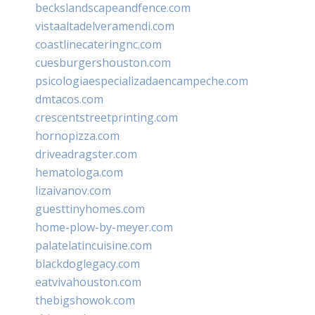
beckslandscapeandfence.com
vistaaltadelveramendi.com
coastlinecateringnc.com
cuesburgershouston.com
psicologiaespecializadaencampeche.com
dmtacos.com
crescentstreetprinting.com
hornopizza.com
driveadragster.com
hematologa.com
lizaivanov.com
guesttinyhomes.com
home-plow-by-meyer.com
palatelatincuisine.com
blackdoglegacy.com
eatvivahouston.com
thebigshowok.com