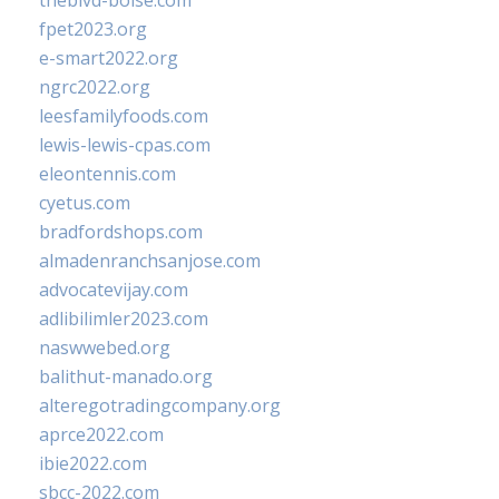
theblvd-boise.com
fpet2023.org
e-smart2022.org
ngrc2022.org
leesfamilyfoods.com
lewis-lewis-cpas.com
eleontennis.com
cyetus.com
bradfordshops.com
almadenranchsanjose.com
advocatevijay.com
adlibilimler2023.com
naswwebed.org
balithut-manado.org
alteregotradingcompany.org
aprce2022.com
ibie2022.com
sbcc-2022.com