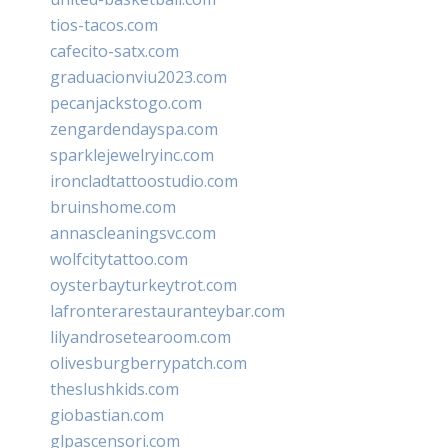
tios-tacos.com
cafecito-satx.com
graduacionviu2023.com
pecanjackstogo.com
zengardendayspa.com
sparklejewelryinc.com
ironcladtattoostudio.com
bruinshome.com
annascleaningsvc.com
wolfcitytattoo.com
oysterbayturkeytrot.com
lafronterarestauranteybar.com
lilyandrosetearoom.com
olivesburgberrypatch.com
theslushkids.com
giobastian.com
glpascensori.com