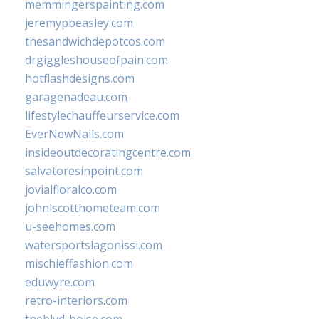
memmingerspainting.com
jeremypbeasley.com
thesandwichdepotcos.com
drgiggleshouseofpain.com
hotflashdesigns.com
garagenadeau.com
lifestylechauffeurservice.com
EverNewNails.com
insideoutdecoratingcentre.com
salvatoresinpoint.com
jovialfloralco.com
johnlscotthometeam.com
u-seehomes.com
watersportslagonissi.com
mischieffashion.com
eduwyre.com
retro-interiors.com