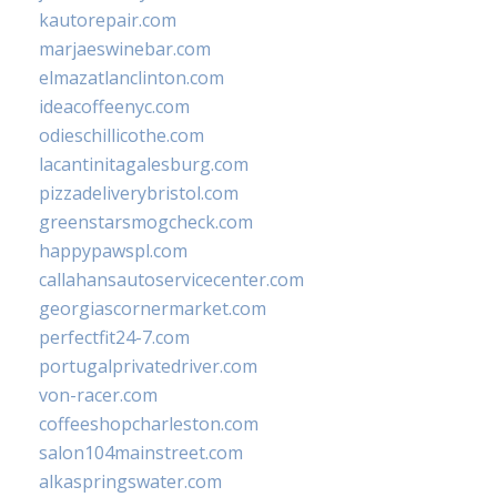
kautorepair.com
marjaeswinebar.com
elmazatlanclinton.com
ideacoffeenyc.com
odieschillicothe.com
lacantinitagalesburg.com
pizzadeliverybristol.com
greenstarsmogcheck.com
happypawspl.com
callahansautoservicecenter.com
georgiascornermarket.com
perfectfit24-7.com
portugalprivatedriver.com
von-racer.com
coffeeshopcharleston.com
salon104mainstreet.com
alkaspringswater.com