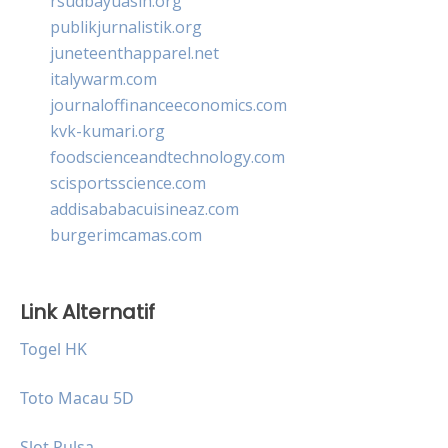
rsudbayuasih.org
publikjurnalistik.org
juneteenthapparel.net
italywarm.com
journaloffinanceeconomics.com
kvk-kumari.org
foodscienceandtechnology.com
scisportsscience.com
addisababacuisineaz.com
burgerimcamas.com
Link Alternatif
Togel HK
Toto Macau 5D
Slot Pulsa