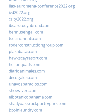
iias-euromena-conference2022.org
ivd2022.org
csity2022.org
ibsarstudyabroad.com
bennusehgall.com
tsecincinnati.com
roderconstructiongroup.com
plazabatai.com
hawkscayresort.com
hellonquads.com
diarioanimales.com
decogaleri.com
unavozparadios.com
shoes-vert.com
elbotanicopanama.com
shadyoaksrockportrvpark.com
jccoinlaundry.com