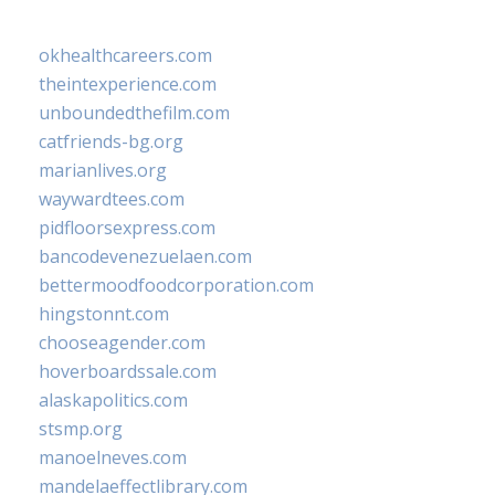
okhealthcareers.com
theintexperience.com
unboundedthefilm.com
catfriends-bg.org
marianlives.org
waywardtees.com
pidfloorsexpress.com
bancodevenezuelaen.com
bettermoodfoodcorporation.com
hingstonnt.com
chooseagender.com
hoverboardssale.com
alaskapolitics.com
stsmp.org
manoelneves.com
mandelaeffectlibrary.com