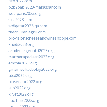
isth2022.com
p2b2pabi2023-makassar.com
wocfparis2023.org
sinc2023.com
scdlqatar2022-qa.com
thecolumbiagrill.com
provisionscheeseandwineshoppe.com
khedi2023.org
akademikgeriatri2023.org
marmarapediatri2023.org
emchie2023.org
girisimselradyoloji2022.org
utcd2022.org
biosensor2022.org
ialp2022.org
klivet2022.org
ifac-hms2022.org
taoms2022.org