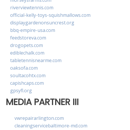
morseysfarms.com
riverviewtennis.com
official-kelly-toys-squishmallows.com
displaygardenonsuncrest.org
bbq-empire-usa.com
feedstoreva.com
drogopets.com
ediblechalk.com
tabletennisnearme.com
oaksofa.com
soultacohtx.com
capishcaps.com
gpsyfl.org
MEDIA PARTNER III
vwrepairarlington.com
cleaningservicebaltimore-md.com