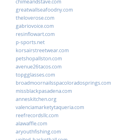
chimeandstave.com
greatwallseafoodny.com
theloverose.com
gabriovoice.com
resinflowart.com
p-sports.net
korsairstreetwear.com
petshopallston.com
avenue26tacos.com
topgglasses.com
broadmoornailsspacoloradosprings.com
missblackpasadena.com
anneskitchen.org
valenciamarketytaqueria.com
reefrecordsllc.com
alawaffle.com
aryouthfishing.com
united-basketball.com