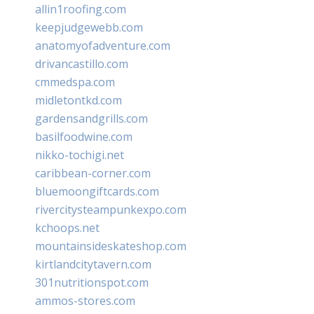
allin1roofing.com
keepjudgewebb.com
anatomyofadventure.com
drivancastillo.com
cmmedspa.com
midletontkd.com
gardensandgrills.com
basilfoodwine.com
nikko-tochigi.net
caribbean-corner.com
bluemoongiftcards.com
rivercitysteampunkexpo.com
kchoops.net
mountainsideskateshop.com
kirtlandcitytavern.com
301nutritionspot.com
ammos-stores.com