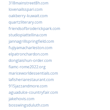
318mainstreet8h.com
lovenailsspari.com
oakberry-kuwait.com
quartzliterary.com
friendsofbroderickpark.com
studiopiattellina.com
jannagrillspringfield.com
fujiyamacharleston.com
elpatronchardon.com
donglaishun-order.com
fiamc-rome2022.org
mariceworldessentials.com
lafisheriarestaurant.com
915jazzandmore.com
aguadulce-countryfair.com
jakehovis.com
bosswingsduluth.com