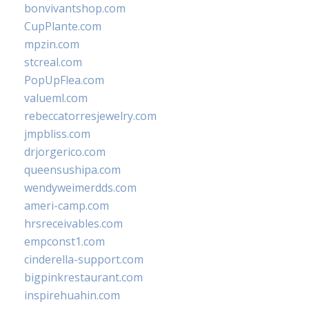
bonvivantshop.com
CupPlante.com
mpzin.com
stcreal.com
PopUpFlea.com
valueml.com
rebeccatorresjewelry.com
jmpbliss.com
drjorgerico.com
queensushipa.com
wendyweimerdds.com
ameri-camp.com
hrsreceivables.com
empconst1.com
cinderella-support.com
bigpinkrestaurant.com
inspirehuahin.com