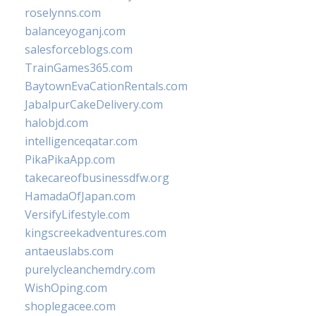
roselynns.com
balanceyoganj.com
salesforceblogs.com
TrainGames365.com
BaytownEvaCationRentals.com
JabalpurCakeDelivery.com
halobjd.com
intelligenceqatar.com
PikaPikaApp.com
takecareofbusinessdfw.org
HamadaOfJapan.com
VersifyLifestyle.com
kingscreekadventures.com
antaeuslabs.com
purelycleanchemdry.com
WishOping.com
shoplegacee.com