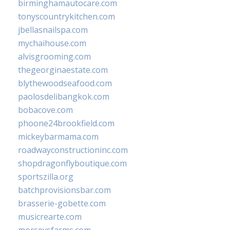
birminghamautocare.com
tonyscountrykitchen.com
jbellasnailspa.com
mychaihouse.com
alvisgrooming.com
thegeorginaestate.com
blythewoodseafood.com
paolosdelibangkok.com
bobacove.com
phoone24brookfield.com
mickeybarmama.com
roadwayconstructioninc.com
shopdragonflyboutique.com
sportszilla.org
batchprovisionsbar.com
brasserie-gobette.com
musicrearte.com