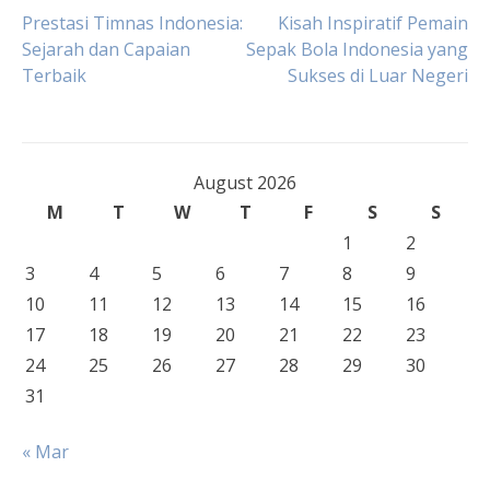
Post
Prestasi Timnas Indonesia:
Kisah Inspiratif Pemain
Sejarah dan Capaian
Sepak Bola Indonesia yang
Terbaik
Sukses di Luar Negeri
navigation
August 2026
M
T
W
T
F
S
S
1
2
3
4
5
6
7
8
9
10
11
12
13
14
15
16
17
18
19
20
21
22
23
24
25
26
27
28
29
30
31
« Mar