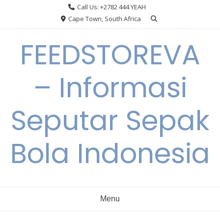
Skip
Call Us: +2782 444 YEAH
to
Cape Town, South Africa
content
FEEDSTOREVA
– Informasi
Seputar Sepak
Bola Indonesia
Menu