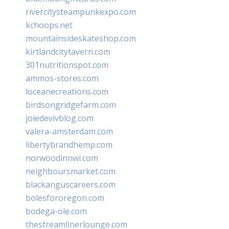
rivercitysteampunkexpo.com
kchoops.net
mountainsideskateshop.com
kirtlandcitytavern.com
301nutritionspot.com
ammos-stores.com
loceanecreations.com
birdsongridgefarm.com
joiedevivblog.com
valera-amsterdam.com
libertybrandhemp.com
norwoodinnwi.com
neighboursmarket.com
blackanguscareers.com
bolesfororegon.com
bodega-ole.com
thestreamlinerlounge.com