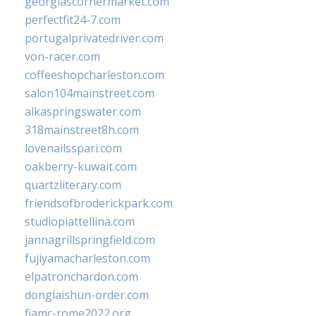
georgiascornermarket.com
perfectfit24-7.com
portugalprivatedriver.com
von-racer.com
coffeeshopcharleston.com
salon104mainstreet.com
alkaspringswater.com
318mainstreet8h.com
lovenailsspari.com
oakberry-kuwait.com
quartzliterary.com
friendsofbroderickpark.com
studiopiattellina.com
jannagrillspringfield.com
fujiyamacharleston.com
elpatronchardon.com
donglaishun-order.com
fiamc-rome2022.org