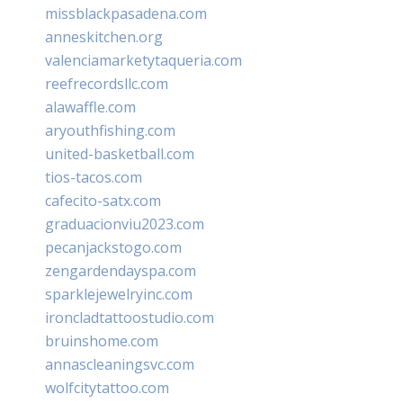
missblackpasadena.com
anneskitchen.org
valenciamarketytaqueria.com
reefrecordsllc.com
alawaffle.com
aryouthfishing.com
united-basketball.com
tios-tacos.com
cafecito-satx.com
graduacionviu2023.com
pecanjackstogo.com
zengardendayspa.com
sparklejewelryinc.com
ironcladtattoostudio.com
bruinshome.com
annascleaningsvc.com
wolfcitytattoo.com