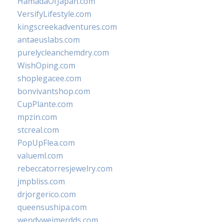
HamadaOfJapan.com
VersifyLifestyle.com
kingscreekadventures.com
antaeuslabs.com
purelycleanchemdry.com
WishOping.com
shoplegacee.com
bonvivantshop.com
CupPlante.com
mpzin.com
stcreal.com
PopUpFlea.com
valueml.com
rebeccatorresjewelry.com
jmpbliss.com
drjorgerico.com
queensushipa.com
wendyweimerdds.com