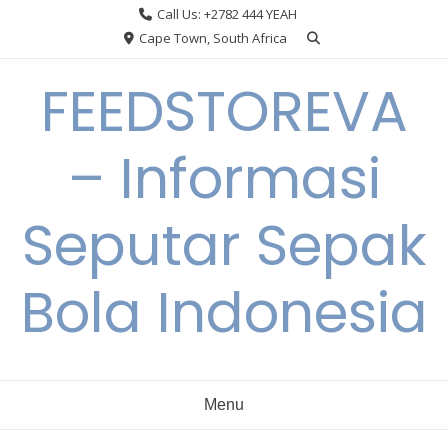
Skip
Call Us: +2782 444 YEAH
to
Cape Town, South Africa
content
FEEDSTOREVA
– Informasi
Seputar Sepak
Bola Indonesia
Menu