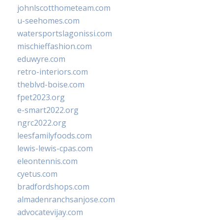
johnlscotthometeam.com
u-seehomes.com
watersportslagonissi.com
mischieffashion.com
eduwyre.com
retro-interiors.com
theblvd-boise.com
fpet2023.org
e-smart2022.org
ngrc2022.org
leesfamilyfoods.com
lewis-lewis-cpas.com
eleontennis.com
cyetus.com
bradfordshops.com
almadenranchsanjose.com
advocatevijay.com