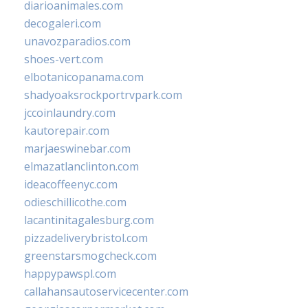
diarioanimales.com
decogaleri.com
unavozparadios.com
shoes-vert.com
elbotanicopanama.com
shadyoaksrockportrvpark.com
jccoinlaundry.com
kautorepair.com
marjaeswinebar.com
elmazatlanclinton.com
ideacoffeenyc.com
odieschillicothe.com
lacantinitagalesburg.com
pizzadeliverybristol.com
greenstarsmogcheck.com
happypawspl.com
callahansautoservicecenter.com