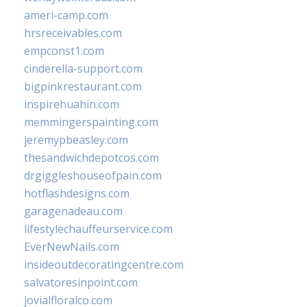
ameri-camp.com
hrsreceivables.com
empconst1.com
cinderella-support.com
bigpinkrestaurant.com
inspirehuahin.com
memmingerspainting.com
jeremypbeasley.com
thesandwichdepotcos.com
drgiggleshouseofpain.com
hotflashdesigns.com
garagenadeau.com
lifestylechauffeurservice.com
EverNewNails.com
insideoutdecoratingcentre.com
salvatoresinpoint.com
jovialfloralco.com