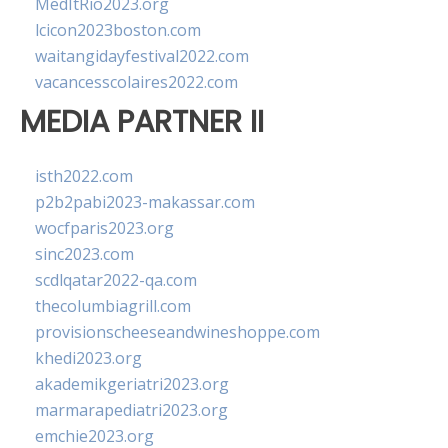
MedItRio2023.org
lcicon2023boston.com
waitangidayfestival2022.com
vacancesscolaires2022.com
MEDIA PARTNER II
isth2022.com
p2b2pabi2023-makassar.com
wocfparis2023.org
sinc2023.com
scdlqatar2022-qa.com
thecolumbiagrill.com
provisionscheeseandwineshoppe.com
khedi2023.org
akademikgeriatri2023.org
marmarapediatri2023.org
emchie2023.org