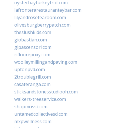
oysterbayturkeytrot.com
lafronterarestauranteybar.com
lilyandrosetearoom.com
olivesburgberrypatch.com
theslushkids.com
giobastian.com
glpascensori.com
rifloorepoxy.com
woolleymillingandpaving.com
uptonpvd.com
2troublegrill.com
casateranga.com
sticksandstonesstudiooh.com
walkers-treeservice.com
shopmossi.com
untamedcollectivesd.com
mxpwellness.com