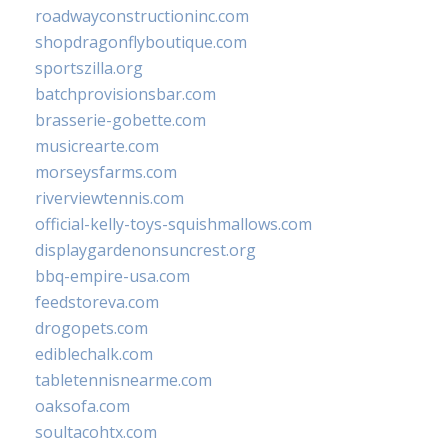
roadwayconstructioninc.com
shopdragonflyboutique.com
sportszilla.org
batchprovisionsbar.com
brasserie-gobette.com
musicrearte.com
morseysfarms.com
riverviewtennis.com
official-kelly-toys-squishmallows.com
displaygardenonsuncrest.org
bbq-empire-usa.com
feedstoreva.com
drogopets.com
ediblechalk.com
tabletennisnearme.com
oaksofa.com
soultacohtx.com