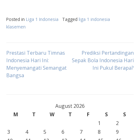
Posted in
Liga 1 Indonesia
Tagged
liga 1 indonesia
klasemen
Post
Prestasi Terbaru Timnas
Prediksi Pertandingan
Indonesia Hari Ini:
Sepak Bola Indonesia Hari
Menyemangati Semangat
Ini Pukul Berapa?
navigation
Bangsa
August 2026
M
T
W
T
F
S
S
1
2
3
4
5
6
7
8
9