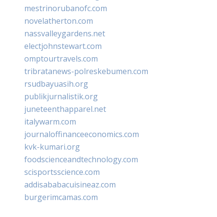
mestrinorubanofc.com
novelatherton.com
nassvalleygardens.net
electjohnstewart.com
omptourtravels.com
tribratanews-polreskebumen.com
rsudbayuasih.org
publikjurnalistik.org
juneteenthapparel.net
italywarm.com
journaloffinanceeconomics.com
kvk-kumari.org
foodscienceandtechnology.com
scisportsscience.com
addisababacuisineaz.com
burgerimcamas.com