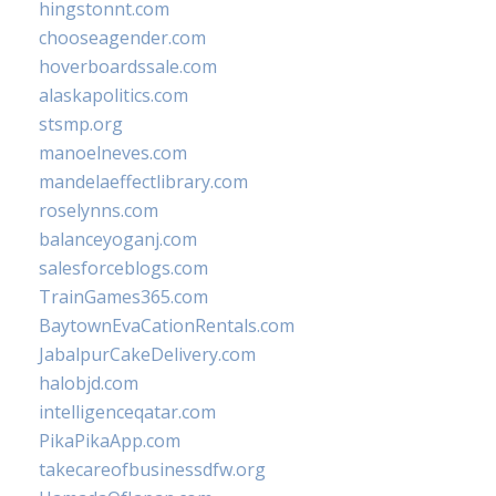
hingstonnt.com
chooseagender.com
hoverboardssale.com
alaskapolitics.com
stsmp.org
manoelneves.com
mandelaeffectlibrary.com
roselynns.com
balanceyoganj.com
salesforceblogs.com
TrainGames365.com
BaytownEvaCationRentals.com
JabalpurCakeDelivery.com
halobjd.com
intelligenceqatar.com
PikaPikaApp.com
takecareofbusinessdfw.org