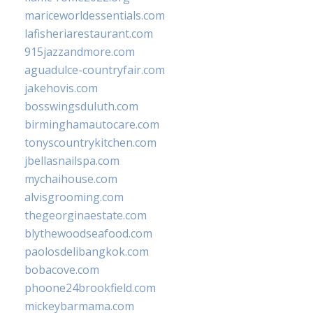
mariceworldessentials.com
lafisheriarestaurant.com
915jazzandmore.com
aguadulce-countryfair.com
jakehovis.com
bosswingsduluth.com
birminghamautocare.com
tonyscountrykitchen.com
jbellasnailspa.com
mychaihouse.com
alvisgrooming.com
thegeorginaestate.com
blythewoodseafood.com
paolosdelibangkok.com
bobacove.com
phoone24brookfield.com
mickeybarmama.com