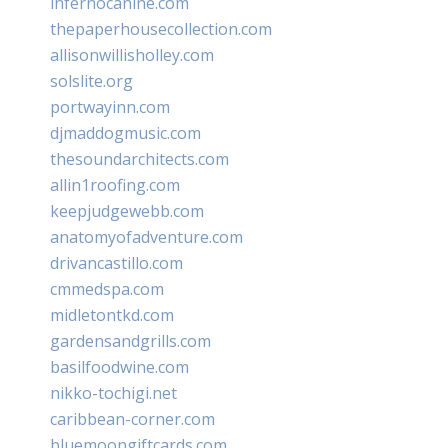
infernocanine.com
thepaperhousecollection.com
allisonwillisholley.com
solslite.org
portwayinn.com
djmaddogmusic.com
thesoundarchitects.com
allin1roofing.com
keepjudgewebb.com
anatomyofadventure.com
drivancastillo.com
cmmedspa.com
midletontkd.com
gardensandgrills.com
basilfoodwine.com
nikko-tochigi.net
caribbean-corner.com
bluemoongiftcards.com