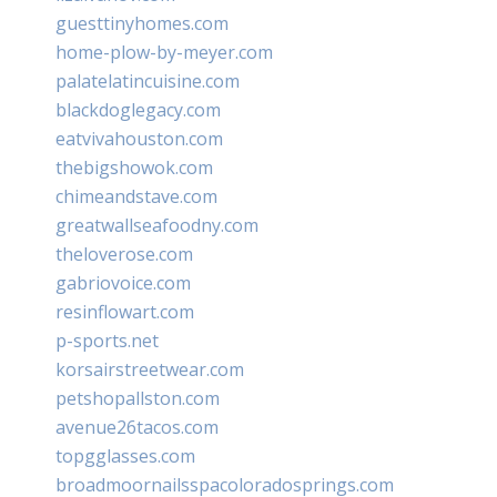
guesttinyhomes.com
home-plow-by-meyer.com
palatelatincuisine.com
blackdoglegacy.com
eatvivahouston.com
thebigshowok.com
chimeandstave.com
greatwallseafoodny.com
theloverose.com
gabriovoice.com
resinflowart.com
p-sports.net
korsairstreetwear.com
petshopallston.com
avenue26tacos.com
topgglasses.com
broadmoornailsspacoloradosprings.com