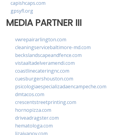
capishcaps.com
gpsyfl.org
MEDIA PARTNER III
vwrepairarlington.com
cleaningservicebaltimore-md.com
beckslandscapeandfence.com
vistaaltadelveramendi.com
coastlinecateringnc.com
cuesburgershouston.com
psicologiaespecializadaencampeche.com
dmtacos.com
crescentstreetprinting.com
hornopizza.com
driveadragster.com
hematologa.com
lizaivanov.com