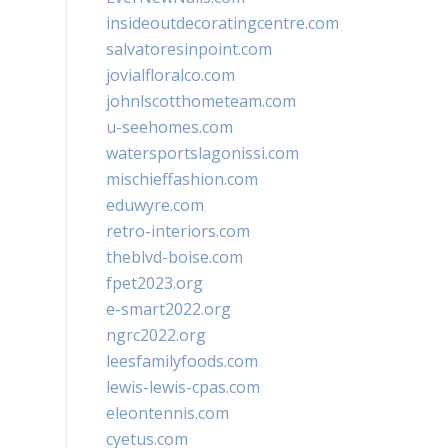
insideoutdecoratingcentre.com
salvatoresinpoint.com
jovialfloralco.com
johnlscotthometeam.com
u-seehomes.com
watersportslagonissi.com
mischieffashion.com
eduwyre.com
retro-interiors.com
theblvd-boise.com
fpet2023.org
e-smart2022.org
ngrc2022.org
leesfamilyfoods.com
lewis-lewis-cpas.com
eleontennis.com
cyetus.com