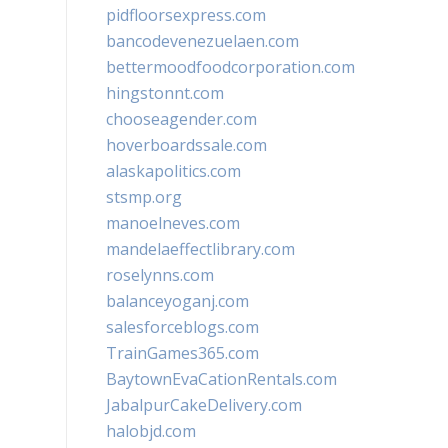
pidfloorsexpress.com
bancodevenezuelaen.com
bettermoodfoodcorporation.com
hingstonnt.com
chooseagender.com
hoverboardssale.com
alaskapolitics.com
stsmp.org
manoelneves.com
mandelaeffectlibrary.com
roselynns.com
balanceyoganj.com
salesforceblogs.com
TrainGames365.com
BaytownEvaCationRentals.com
JabalpurCakeDelivery.com
halobjd.com