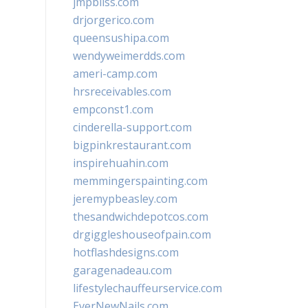
jmpbliss.com
drjorgerico.com
queensushipa.com
wendyweimerdds.com
ameri-camp.com
hrsreceivables.com
empconst1.com
cinderella-support.com
bigpinkrestaurant.com
inspirehuahin.com
memmingerspainting.com
jeremypbeasley.com
thesandwichdepotcos.com
drgiggleshouseofpain.com
hotflashdesigns.com
garagenadeau.com
lifestylechauffeurservice.com
EverNewNails.com