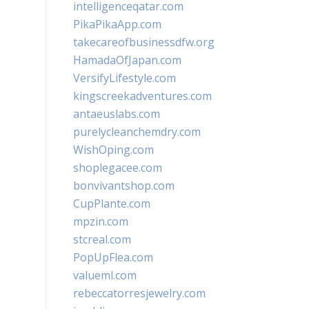
intelligenceqatar.com
PikaPikaApp.com
takecareofbusinessdfw.org
HamadaOfJapan.com
VersifyLifestyle.com
kingscreekadventures.com
antaeuslabs.com
purelycleanchemdry.com
WishOping.com
shoplegacee.com
bonvivantshop.com
CupPlante.com
mpzin.com
stcreal.com
PopUpFlea.com
valueml.com
rebeccatorresjewelry.com