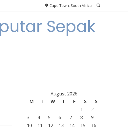
Cape Town, South Africa
eputar Sepak
August 2026
M
T
W
T
F
S
S
1
2
3
4
5
6
7
8
9
10
11
12
13
14
15
16