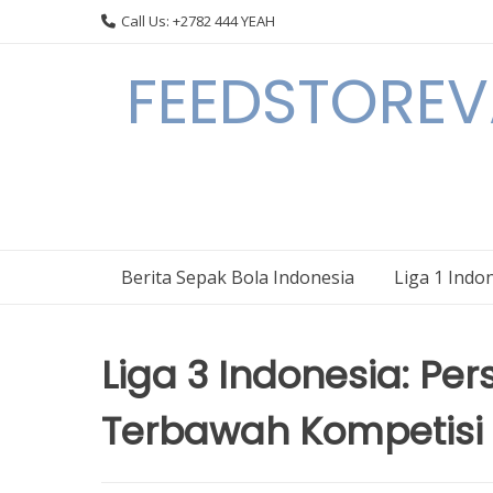
Skip
Call Us: +2782 444 YEAH
to
content
FEEDSTOREVA
Berita Sepak Bola Indonesia
Liga 1 Indo
Liga 3 Indonesia: Per
Terbawah Kompetisi 