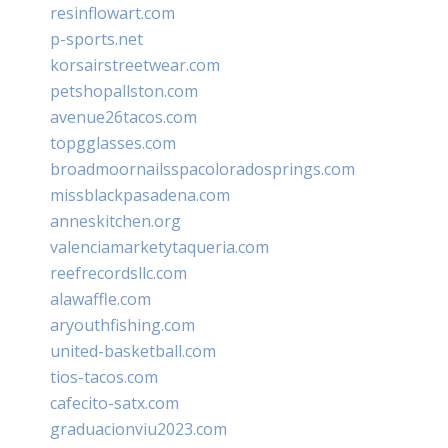
resinflowart.com
p-sports.net
korsairstreetwear.com
petshopallston.com
avenue26tacos.com
topgglasses.com
broadmoornailsspacoloradosprings.com
missblackpasadena.com
anneskitchen.org
valenciamarketytaqueria.com
reefrecordsllc.com
alawaffle.com
aryouthfishing.com
united-basketball.com
tios-tacos.com
cafecito-satx.com
graduacionviu2023.com