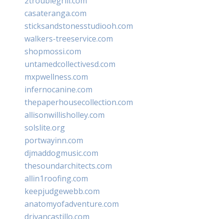
2troublegrill.com
casateranga.com
sticksandstonesstudiooh.com
walkers-treeservice.com
shopmossi.com
untamedcollectivesd.com
mxpwellness.com
infernocanine.com
thepaperhousecollection.com
allisonwillisholley.com
solslite.org
portwayinn.com
djmaddogmusic.com
thesoundarchitects.com
allin1roofing.com
keepjudgewebb.com
anatomyofadventure.com
drivancastillo.com