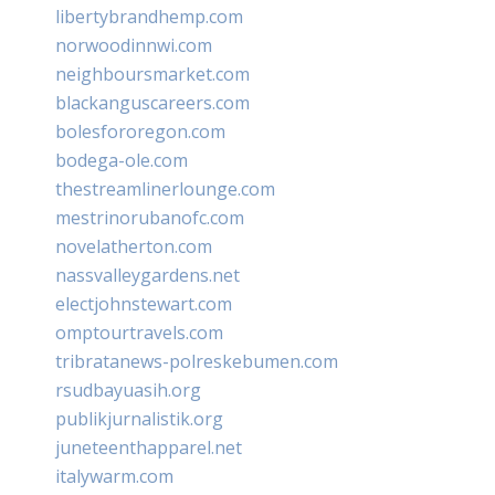
libertybrandhemp.com
norwoodinnwi.com
neighboursmarket.com
blackanguscareers.com
bolesfororegon.com
bodega-ole.com
thestreamlinerlounge.com
mestrinorubanofc.com
novelatherton.com
nassvalleygardens.net
electjohnstewart.com
omptourtravels.com
tribratanews-polreskebumen.com
rsudbayuasih.org
publikjurnalistik.org
juneteenthapparel.net
italywarm.com