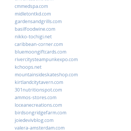
cmmedspa.com
midletontkd.com
gardensandgrills.com
basilfoodwine.com
nikko-tochigi.net
caribbean-corner.com
bluemoongiftcards.com
rivercitysteampunkexpo.com
kchoops.net
mountainsideskateshop.com
kirtlandcitytavern.com
301nutritionspot.com
ammos-stores.com
loceanecreations.com
birdsongridgefarm.com
joiedevivblog.com
valera-amsterdam.com