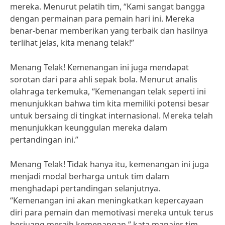
mereka. Menurut pelatih tim, “Kami sangat bangga
dengan permainan para pemain hari ini. Mereka
benar-benar memberikan yang terbaik dan hasilnya
terlihat jelas, kita menang telak!”
Menang Telak! Kemenangan ini juga mendapat
sorotan dari para ahli sepak bola. Menurut analis
olahraga terkemuka, “Kemenangan telak seperti ini
menunjukkan bahwa tim kita memiliki potensi besar
untuk bersaing di tingkat internasional. Mereka telah
menunjukkan keunggulan mereka dalam
pertandingan ini.”
Menang Telak! Tidak hanya itu, kemenangan ini juga
menjadi modal berharga untuk tim dalam
menghadapi pertandingan selanjutnya.
“Kemenangan ini akan meningkatkan kepercayaan
diri para pemain dan memotivasi mereka untuk terus
berjuang meraih kemenangan,” kata manajer tim.