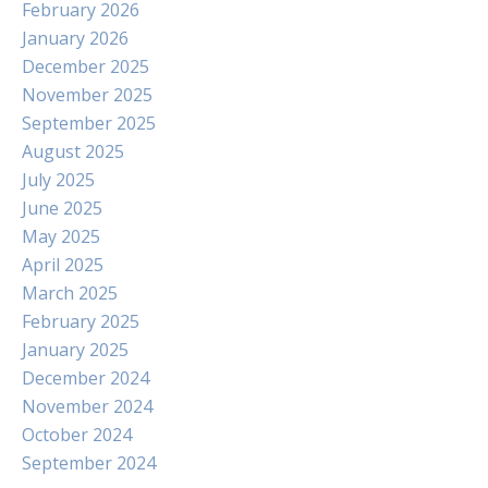
February 2026
January 2026
December 2025
November 2025
September 2025
August 2025
July 2025
June 2025
May 2025
April 2025
March 2025
February 2025
January 2025
December 2024
November 2024
October 2024
September 2024