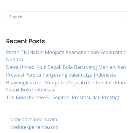
Search
for:
Recent Posts
Peran TNI dalam Menjaga Keamanan dan Kedaulatan
Negara
Dewa United: Klub Sepak Bola Baru yang Menjanjikan
Prestasi Persita Tangerang dalam Liga Indonesia
Bhayangkara FC: Mengulas Sejarah dan Prestasi Klub
Sepak Bola Indonesia
Tim Bola Borneo FC: Sejarah, Prestasi, dan Prestige
okhealthcareers.com
theintexperience.com