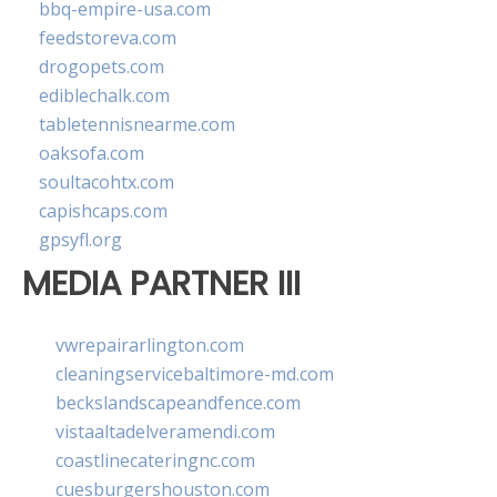
bbq-empire-usa.com
feedstoreva.com
drogopets.com
ediblechalk.com
tabletennisnearme.com
oaksofa.com
soultacohtx.com
capishcaps.com
gpsyfl.org
MEDIA PARTNER III
vwrepairarlington.com
cleaningservicebaltimore-md.com
beckslandscapeandfence.com
vistaaltadelveramendi.com
coastlinecateringnc.com
cuesburgershouston.com