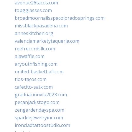
avenue26tacos.com
topgglasses.com
broadmoornailsspacoloradosprings.com
missblackpasadena.com
anneskitchen.org
valenciamarketytaqueria.com
reefrecordsllc.com
alawaffle.com
aryouthfishing.com
united-basketball.com
tios-tacos.com
cafecito-satx.com
graduacionviu2023.com
pecanjackstogo.com
zengardendayspa.com
sparklejewelryinc.com
ironcladtattoostudio.com