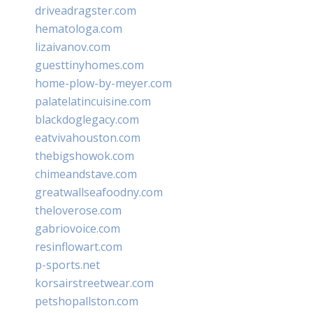
driveadragster.com
hematologa.com
lizaivanov.com
guesttinyhomes.com
home-plow-by-meyer.com
palatelatincuisine.com
blackdoglegacy.com
eatvivahouston.com
thebigshowok.com
chimeandstave.com
greatwallseafoodny.com
theloverose.com
gabriovoice.com
resinflowart.com
p-sports.net
korsairstreetwear.com
petshopallston.com