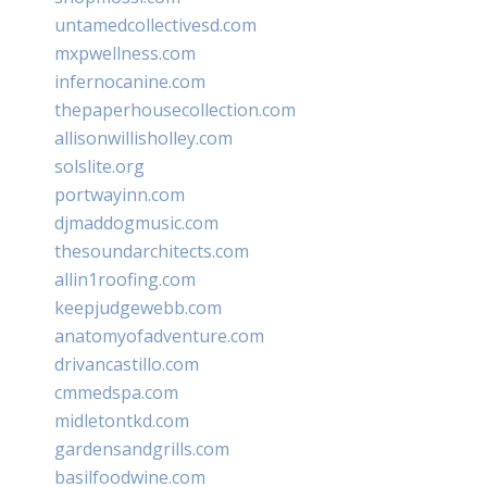
untamedcollectivesd.com
mxpwellness.com
infernocanine.com
thepaperhousecollection.com
allisonwillisholley.com
solslite.org
portwayinn.com
djmaddogmusic.com
thesoundarchitects.com
allin1roofing.com
keepjudgewebb.com
anatomyofadventure.com
drivancastillo.com
cmmedspa.com
midletontkd.com
gardensandgrills.com
basilfoodwine.com