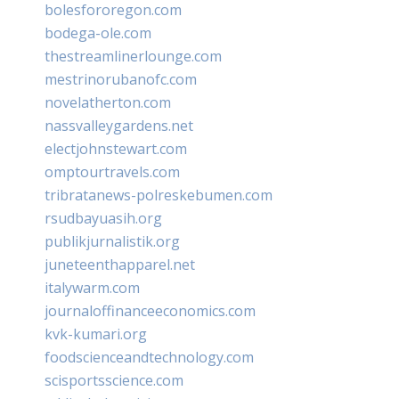
bolesfororegon.com
bodega-ole.com
thestreamlinerlounge.com
mestrinorubanofc.com
novelatherton.com
nassvalleygardens.net
electjohnstewart.com
omptourtravels.com
tribratanews-polreskebumen.com
rsudbayuasih.org
publikjurnalistik.org
juneteenthapparel.net
italywarm.com
journaloffinanceeconomics.com
kvk-kumari.org
foodscienceandtechnology.com
scisportsscience.com