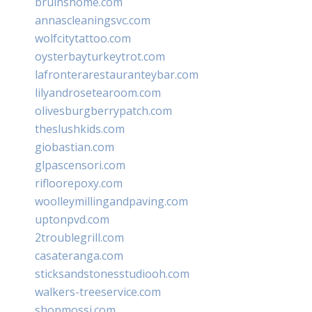
bruinshome.com
annascleaningsvc.com
wolfcitytattoo.com
oysterbayturkeytrot.com
lafronterarestauranteybar.com
lilyandrosetearoom.com
olivesburgberrypatch.com
theslushkids.com
giobastian.com
glpascensori.com
rifloorepoxy.com
woolleymillingandpaving.com
uptonpvd.com
2troublegrill.com
casateranga.com
sticksandstonesstudiooh.com
walkers-treeservice.com
shopmossi.com