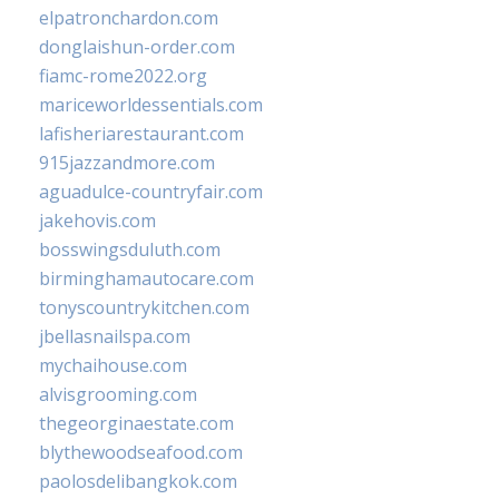
elpatronchardon.com
donglaishun-order.com
fiamc-rome2022.org
mariceworldessentials.com
lafisheriarestaurant.com
915jazzandmore.com
aguadulce-countryfair.com
jakehovis.com
bosswingsduluth.com
birminghamautocare.com
tonyscountrykitchen.com
jbellasnailspa.com
mychaihouse.com
alvisgrooming.com
thegeorginaestate.com
blythewoodseafood.com
paolosdelibangkok.com