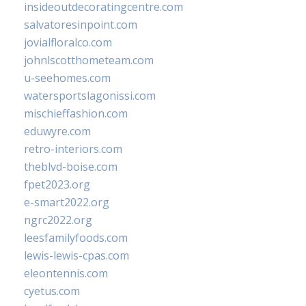
insideoutdecoratingcentre.com
salvatoresinpoint.com
jovialfloralco.com
johnlscotthometeam.com
u-seehomes.com
watersportslagonissi.com
mischieffashion.com
eduwyre.com
retro-interiors.com
theblvd-boise.com
fpet2023.org
e-smart2022.org
ngrc2022.org
leesfamilyfoods.com
lewis-lewis-cpas.com
eleontennis.com
cyetus.com