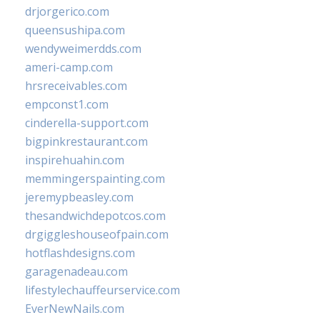
drjorgerico.com
queensushipa.com
wendyweimerdds.com
ameri-camp.com
hrsreceivables.com
empconst1.com
cinderella-support.com
bigpinkrestaurant.com
inspirehuahin.com
memmingerspainting.com
jeremypbeasley.com
thesandwichdepotcos.com
drgiggleshouseofpain.com
hotflashdesigns.com
garagenadeau.com
lifestylechauffeurservice.com
EverNewNails.com