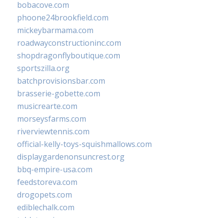
bobacove.com
phoone24brookfield.com
mickeybarmama.com
roadwayconstructioninc.com
shopdragonflyboutique.com
sportszilla.org
batchprovisionsbar.com
brasserie-gobette.com
musicrearte.com
morseysfarms.com
riverviewtennis.com
official-kelly-toys-squishmallows.com
displaygardenonsuncrest.org
bbq-empire-usa.com
feedstoreva.com
drogopets.com
ediblechalk.com