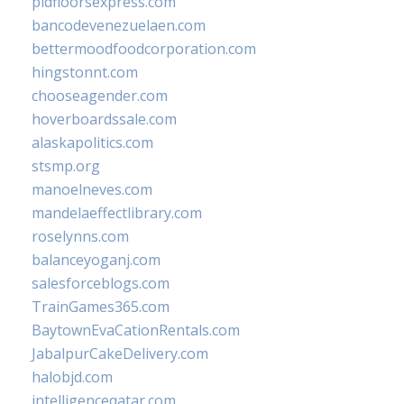
pidfloorsexpress.com
bancodevenezuelaen.com
bettermoodfoodcorporation.com
hingstonnt.com
chooseagender.com
hoverboardssale.com
alaskapolitics.com
stsmp.org
manoelneves.com
mandelaeffectlibrary.com
roselynns.com
balanceyoganj.com
salesforceblogs.com
TrainGames365.com
BaytownEvaCationRentals.com
JabalpurCakeDelivery.com
halobjd.com
intelligenceqatar.com