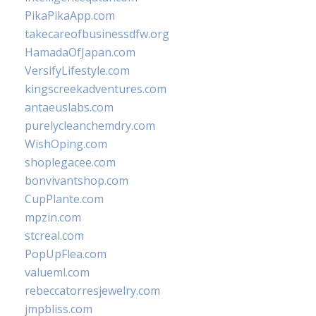
PikaPikaApp.com
takecareofbusinessdfw.org
HamadaOfJapan.com
VersifyLifestyle.com
kingscreekadventures.com
antaeuslabs.com
purelycleanchemdry.com
WishOping.com
shoplegacee.com
bonvivantshop.com
CupPlante.com
mpzin.com
stcreal.com
PopUpFlea.com
valueml.com
rebeccatorresjewelry.com
jmpbliss.com