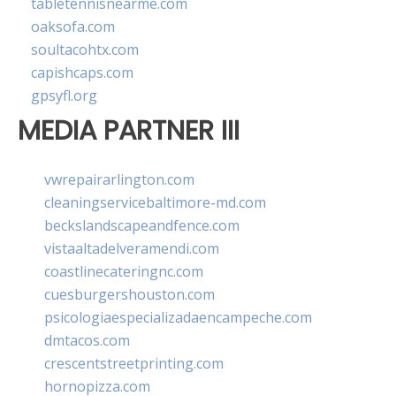
tabletennisnearme.com
oaksofa.com
soultacohtx.com
capishcaps.com
gpsyfl.org
MEDIA PARTNER III
vwrepairarlington.com
cleaningservicebaltimore-md.com
beckslandscapeandfence.com
vistaaltadelveramendi.com
coastlinecateringnc.com
cuesburgershouston.com
psicologiaespecializadaencampeche.com
dmtacos.com
crescentstreetprinting.com
hornopizza.com