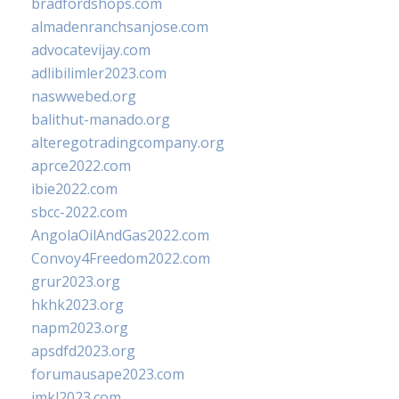
bradfordshops.com
almadenranchsanjose.com
advocatevijay.com
adlibilimler2023.com
naswwebed.org
balithut-manado.org
alteregotradingcompany.org
aprce2022.com
ibie2022.com
sbcc-2022.com
AngolaOilAndGas2022.com
Convoy4Freedom2022.com
grur2023.org
hkhk2023.org
napm2023.org
apsdfd2023.org
forumausape2023.com
imkl2023.com