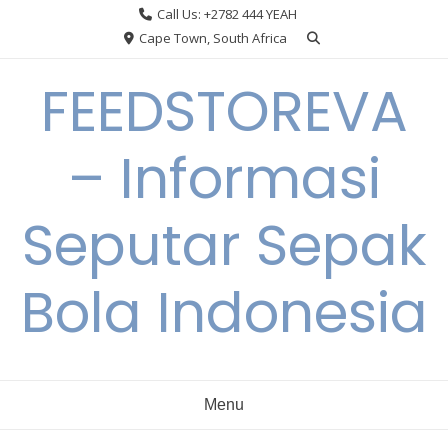
Skip
Call Us: +2782 444 YEAH
to
Cape Town, South Africa
content
FEEDSTOREVA
– Informasi
Seputar Sepak
Bola Indonesia
Menu