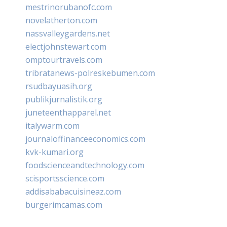
mestrinorubanofc.com
novelatherton.com
nassvalleygardens.net
electjohnstewart.com
omptourtravels.com
tribratanews-polreskebumen.com
rsudbayuasih.org
publikjurnalistik.org
juneteenthapparel.net
italywarm.com
journaloffinanceeconomics.com
kvk-kumari.org
foodscienceandtechnology.com
scisportsscience.com
addisababacuisineaz.com
burgerimcamas.com