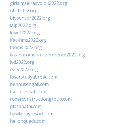
girisimselradyoloji2022.org
utcd2022.org
biosensor2022.org
ialp2022.org
klivet2022.org
ifac-hms2022.org
taoms2022.org
iias-euromena-conference2022.org
ivd2022.org
csity2022.org
ibsarstudyabroad.com
bennusehgall.com
tsecincinnati.com
roderconstructiongroup.com
plazabatai.com
hawkscayresort.com
hellonquads.com