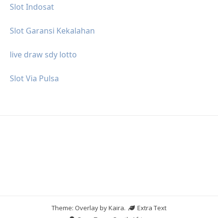
Slot Indosat
Slot Garansi Kekalahan
live draw sdy lotto
Slot Via Pulsa
Theme: Overlay by
Kaira
.
Extra Text