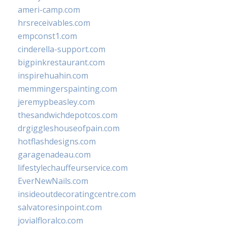
ameri-camp.com
hrsreceivables.com
empconst1.com
cinderella-support.com
bigpinkrestaurant.com
inspirehuahin.com
memmingerspainting.com
jeremypbeasley.com
thesandwichdepotcos.com
drgiggleshouseofpain.com
hotflashdesigns.com
garagenadeau.com
lifestylechauffeurservice.com
EverNewNails.com
insideoutdecoratingcentre.com
salvatoresinpoint.com
jovialfloralco.com