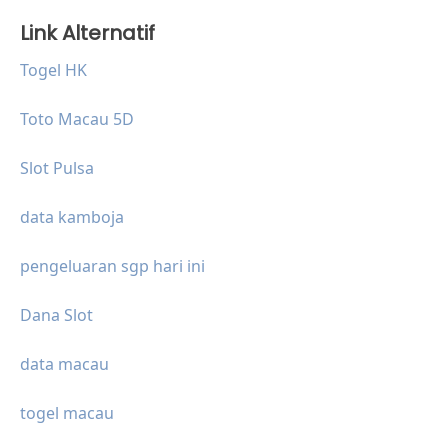
Link Alternatif
Togel HK
Toto Macau 5D
Slot Pulsa
data kamboja
pengeluaran sgp hari ini
Dana Slot
data macau
togel macau