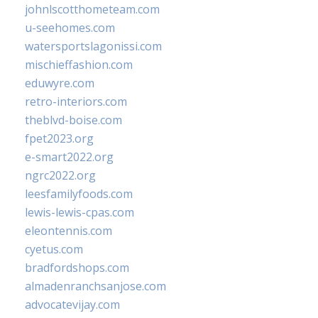
johnlscotthometeam.com
u-seehomes.com
watersportslagonissi.com
mischieffashion.com
eduwyre.com
retro-interiors.com
theblvd-boise.com
fpet2023.org
e-smart2022.org
ngrc2022.org
leesfamilyfoods.com
lewis-lewis-cpas.com
eleontennis.com
cyetus.com
bradfordshops.com
almadenranchsanjose.com
advocatevijay.com