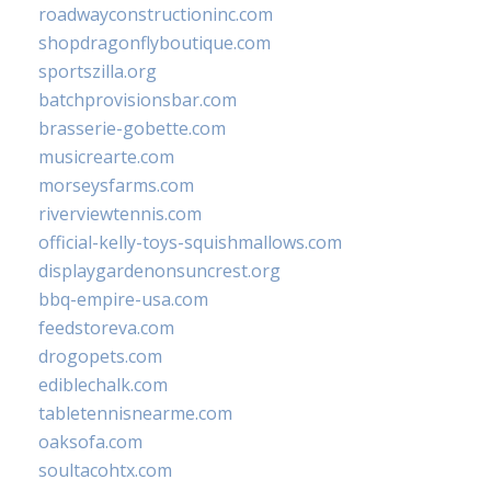
roadwayconstructioninc.com
shopdragonflyboutique.com
sportszilla.org
batchprovisionsbar.com
brasserie-gobette.com
musicrearte.com
morseysfarms.com
riverviewtennis.com
official-kelly-toys-squishmallows.com
displaygardenonsuncrest.org
bbq-empire-usa.com
feedstoreva.com
drogopets.com
ediblechalk.com
tabletennisnearme.com
oaksofa.com
soultacohtx.com