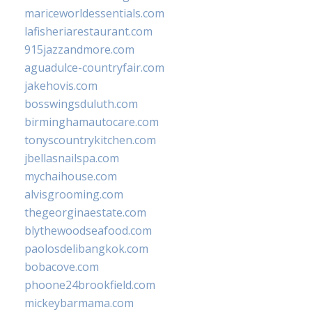
mariceworldessentials.com
lafisheriarestaurant.com
915jazzandmore.com
aguadulce-countryfair.com
jakehovis.com
bosswingsduluth.com
birminghamautocare.com
tonyscountrykitchen.com
jbellasnailspa.com
mychaihouse.com
alvisgrooming.com
thegeorginaestate.com
blythewoodseafood.com
paolosdelibangkok.com
bobacove.com
phoone24brookfield.com
mickeybarmama.com