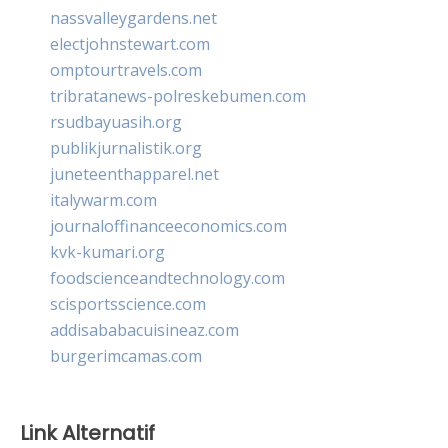
nassvalleygardens.net
electjohnstewart.com
omptourtravels.com
tribratanews-polreskebumen.com
rsudbayuasih.org
publikjurnalistik.org
juneteenthapparel.net
italywarm.com
journaloffinanceeconomics.com
kvk-kumari.org
foodscienceandtechnology.com
scisportsscience.com
addisababacuisineaz.com
burgerimcamas.com
Link Alternatif