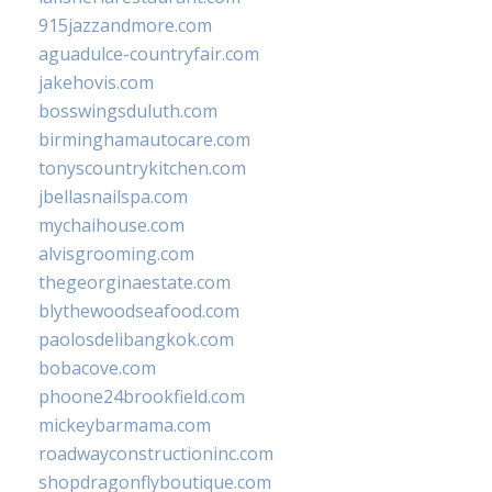
915jazzandmore.com
aguadulce-countryfair.com
jakehovis.com
bosswingsduluth.com
birminghamautocare.com
tonyscountrykitchen.com
jbellasnailspa.com
mychaihouse.com
alvisgrooming.com
thegeorginaestate.com
blythewoodseafood.com
paolosdelibangkok.com
bobacove.com
phoone24brookfield.com
mickeybarmama.com
roadwayconstructioninc.com
shopdragonflyboutique.com