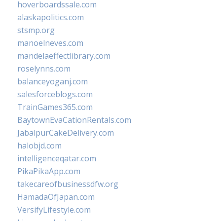
hoverboardssale.com
alaskapolitics.com
stsmp.org
manoelneves.com
mandelaeffectlibrary.com
roselynns.com
balanceyoganj.com
salesforceblogs.com
TrainGames365.com
BaytownEvaCationRentals.com
JabalpurCakeDelivery.com
halobjd.com
intelligenceqatar.com
PikaPikaApp.com
takecareofbusinessdfw.org
HamadaOfJapan.com
VersifyLifestyle.com