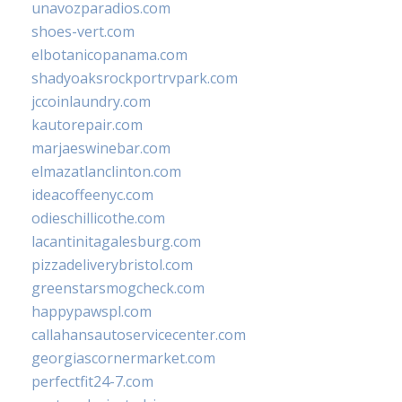
unavozparadios.com
shoes-vert.com
elbotanicopanama.com
shadyoaksrockportrvpark.com
jccoinlaundry.com
kautorepair.com
marjaeswinebar.com
elmazatlanclinton.com
ideacoffeenyc.com
odieschillicothe.com
lacantinitagalesburg.com
pizzadeliverybristol.com
greenstarsmogcheck.com
happypawspl.com
callahansautoservicecenter.com
georgiascornermarket.com
perfectfit24-7.com