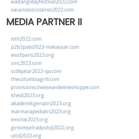
waitangidayfestival2022.com
vacancesscolaires2022.com
MEDIA PARTNER II
isth2022.com
p2b2pabi2023-makassar.com
wocfparis2023.org
sinc2023.com
scdlqatar2022-qa.com
thecolumbiagrill.com
provisionscheeseandwineshoppe.com
khedi2023.org
akademikgeriatri2023.org
marmarapediatri2023.org
emchie2023.org
girisimselradyoloji2022.org
utcd2022.org