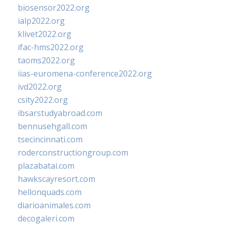
biosensor2022.org
ialp2022.org
klivet2022.org
ifac-hms2022.org
taoms2022.org
iias-euromena-conference2022.org
ivd2022.org
csity2022.org
ibsarstudyabroad.com
bennusehgall.com
tsecincinnati.com
roderconstructiongroup.com
plazabatai.com
hawkscayresort.com
hellonquads.com
diarioanimales.com
decogaleri.com