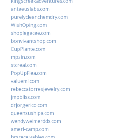
kingscreekadventures.com
antaeuslabs.com
purelycleanchemdry.com
WishOping.com
shoplegacee.com
bonvivantshop.com
CupPlante.com
mpzin.com
stcreal.com
PopUpFlea.com
valueml.com
rebeccatorresjewelry.com
jmpbliss.com
drjorgerico.com
queensushipa.com
wendyweimerdds.com
ameri-camp.com
hrsreceivables.com