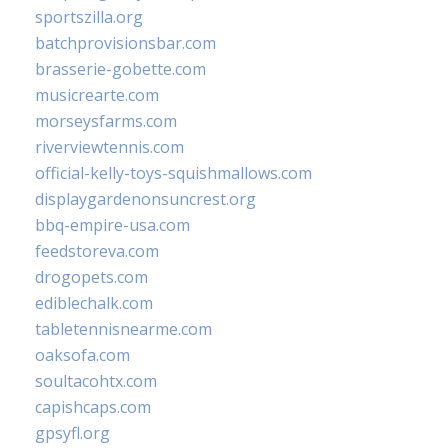
sportszilla.org
batchprovisionsbar.com
brasserie-gobette.com
musicrearte.com
morseysfarms.com
riverviewtennis.com
official-kelly-toys-squishmallows.com
displaygardenonsuncrest.org
bbq-empire-usa.com
feedstoreva.com
drogopets.com
ediblechalk.com
tabletennisnearme.com
oaksofa.com
soultacohtx.com
capishcaps.com
gpsyfl.org