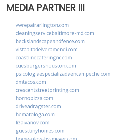
MEDIA PARTNER III
vwrepairarlington.com
cleaningservicebaltimore-md.com
beckslandscapeandfence.com
vistaaltadelveramendi.com
coastlinecateringnc.com
cuesburgershouston.com
psicologiaespecializadaencampeche.com
dmtacos.com
crescentstreetprinting.com
hornopizza.com
driveadragster.com
hematologa.com
lizaivanov.com
guesttinyhomes.com
home-plow-by-meyer.com