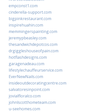
empconst1.com
cinderella-support.com
bigpinkrestaurant.com
inspirehuahin.com
memmingerspainting.com
jeremypbeasley.com
thesandwichdepotcos.com
drgiggleshouseofpain.com
hotflashdesigns.com
garagenadeau.com
lifestylechauffeurservice.com
EverNewNails.com
insideoutdecoratingcentre.com
salvatoresinpoint.com
jovialfloralco.com
johnlscotthometeam.com
u-seehomes.com