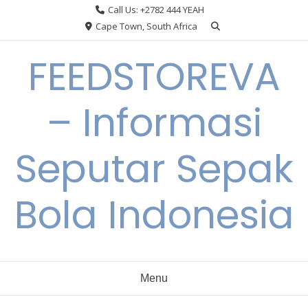
Skip
Call Us: +2782 444 YEAH
to
Cape Town, South Africa
content
FEEDSTOREVA
– Informasi
Seputar Sepak
Bola Indonesia
Menu