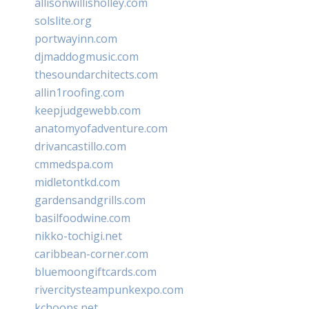
allisonwillisholley.com
solslite.org
portwayinn.com
djmaddogmusic.com
thesoundarchitects.com
allin1roofing.com
keepjudgewebb.com
anatomyofadventure.com
drivancastillo.com
cmmedspa.com
midletontkd.com
gardensandgrills.com
basilfoodwine.com
nikko-tochigi.net
caribbean-corner.com
bluemoongiftcards.com
rivercitysteampunkexpo.com
kchoops.net