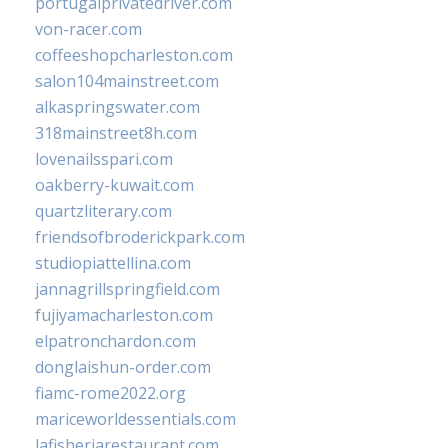
portugalprivatedriver.com
von-racer.com
coffeeshopcharleston.com
salon104mainstreet.com
alkaspringswater.com
318mainstreet8h.com
lovenailsspari.com
oakberry-kuwait.com
quartzliterary.com
friendsofbroderickpark.com
studiopiattellina.com
jannagrillspringfield.com
fujiyamacharleston.com
elpatronchardon.com
donglaishun-order.com
fiamc-rome2022.org
mariceworldessentials.com
lafisheriarestaurant.com