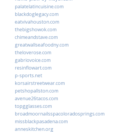
palatelatincuisine.com
blackdoglegacy.com
eatvivahouston.com
thebigshowok.com
chimeandstave.com
greatwallseafoodny.com
theloverose.com
gabriovoice.com
resinflowart.com
p-sports.net
korsairstreetwear.com
petshopallston.com
avenue26tacos.com
topgglasses.com
broadmoornailsspacoloradosprings.com
missblackpasadena.com
anneskitchen.org