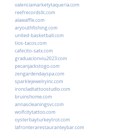
valenciamarketytaqueria.com
reefrecordsllc.com
alawaffle.com
aryouthfishing.com
united-basketball.com
tios-tacos.com
cafecito-satx.com
graduacionviu2023.com
pecanjackstogo.com
zengardendayspa.com
sparklejewelryinc.com
ironcladtattoostudio.com
bruinshome.com
annascleaningsvc.com
wolfcitytattoo.com
oysterbayturkeytrot.com
lafronterarestauranteybar.com