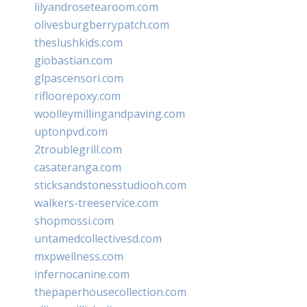
lilyandrosetearoom.com
olivesburgberrypatch.com
theslushkids.com
giobastian.com
glpascensori.com
rifloorepoxy.com
woolleymillingandpaving.com
uptonpvd.com
2troublegrill.com
casateranga.com
sticksandstonesstudiooh.com
walkers-treeservice.com
shopmossi.com
untamedcollectivesd.com
mxpwellness.com
infernocanine.com
thepaperhousecollection.com