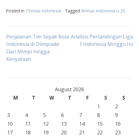
Posted in
Timnas Indonesia
Tagged
timnas indonesia u-20
Post
Perjalanan Tim Sepak Bola
Analisis Pertandingan Liga
Indonesia di Olimpiade:
1 Indonesia Minggu Ini
Dari Mimpi hingga
navigation
Kenyataan
August 2026
M
T
W
T
F
S
S
1
2
3
4
5
6
7
8
9
10
11
12
13
14
15
16
17
18
19
20
21
22
23