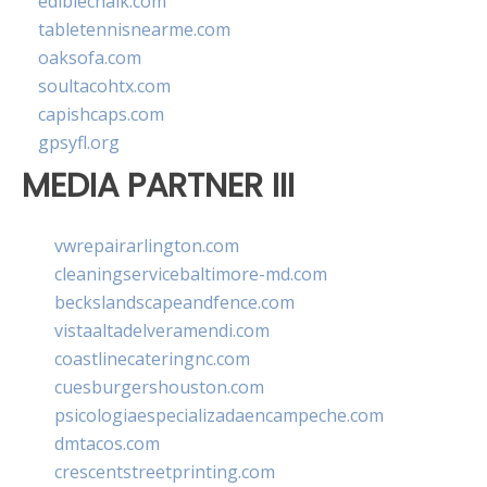
ediblechalk.com
tabletennisnearme.com
oaksofa.com
soultacohtx.com
capishcaps.com
gpsyfl.org
MEDIA PARTNER III
vwrepairarlington.com
cleaningservicebaltimore-md.com
beckslandscapeandfence.com
vistaaltadelveramendi.com
coastlinecateringnc.com
cuesburgershouston.com
psicologiaespecializadaencampeche.com
dmtacos.com
crescentstreetprinting.com