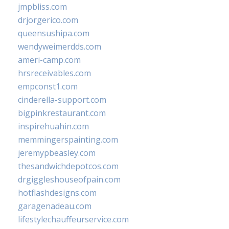
jmpbliss.com
drjorgerico.com
queensushipa.com
wendyweimerdds.com
ameri-camp.com
hrsreceivables.com
empconst1.com
cinderella-support.com
bigpinkrestaurant.com
inspirehuahin.com
memmingerspainting.com
jeremypbeasley.com
thesandwichdepotcos.com
drgiggleshouseofpain.com
hotflashdesigns.com
garagenadeau.com
lifestylechauffeurservice.com