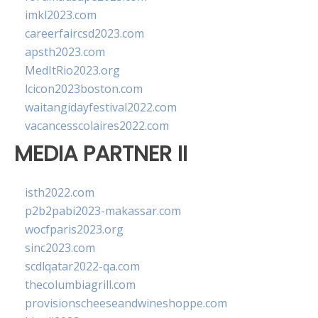
imkl2023.com
careerfaircsd2023.com
apsth2023.com
MedItRio2023.org
lcicon2023boston.com
waitangidayfestival2022.com
vacancesscolaires2022.com
MEDIA PARTNER II
isth2022.com
p2b2pabi2023-makassar.com
wocfparis2023.org
sinc2023.com
scdlqatar2022-qa.com
thecolumbiagrill.com
provisionscheeseandwineshoppe.com