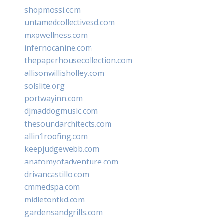
shopmossi.com
untamedcollectivesd.com
mxpwellness.com
infernocanine.com
thepaperhousecollection.com
allisonwillisholley.com
solslite.org
portwayinn.com
djmaddogmusic.com
thesoundarchitects.com
allin1roofing.com
keepjudgewebb.com
anatomyofadventure.com
drivancastillo.com
cmmedspa.com
midletontkd.com
gardensandgrills.com