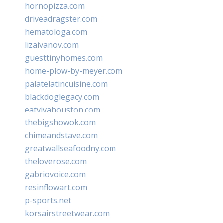
hornopizza.com
driveadragster.com
hematologa.com
lizaivanov.com
guesttinyhomes.com
home-plow-by-meyer.com
palatelatincuisine.com
blackdoglegacy.com
eatvivahouston.com
thebigshowok.com
chimeandstave.com
greatwallseafoodny.com
theloverose.com
gabriovoice.com
resinflowart.com
p-sports.net
korsairstreetwear.com