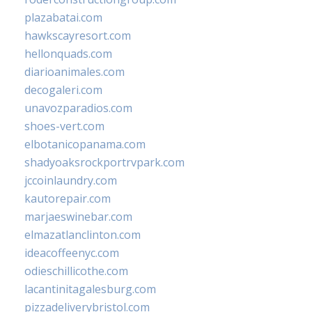
plazabatai.com
hawkscayresort.com
hellonquads.com
diarioanimales.com
decogaleri.com
unavozparadios.com
shoes-vert.com
elbotanicopanama.com
shadyoaksrockportrvpark.com
jccoinlaundry.com
kautorepair.com
marjaeswinebar.com
elmazatlanclinton.com
ideacoffeenyc.com
odieschillicothe.com
lacantinitagalesburg.com
pizzadeliverybristol.com