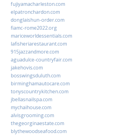
fujiyamacharleston.com
elpatronchardon.com
donglaishun-order.com
fiamc-rome2022.org
mariceworldessentials.com
lafisheriarestaurant.com
915jazzandmore.com
aguadulce-countryfair.com
jakehovis.com
bosswingsduluth.com
birminghamautocare.com
tonyscountrykitchen.com
jbellasnailspa.com
mychaihouse.com
alvisgrooming.com
thegeorginaestate.com
blythewoodseafood.com