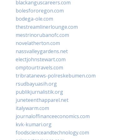
blackanguscareers.com
bolesfororegon.com
bodega-ole.com
thestreamlinerlounge.com
mestrinorubanofc.com
novelatherton.com
nassvalleygardens.net
electjohnstewart.com
omptourtravels.com
tribratanews-polreskebumen.com
rsudbayuasih.org
publikjurnalistik.org
juneteenthapparel.net
italywarm.com
journaloffinanceeconomics.com
kvk-kumari.org
foodscienceandtechnology.com