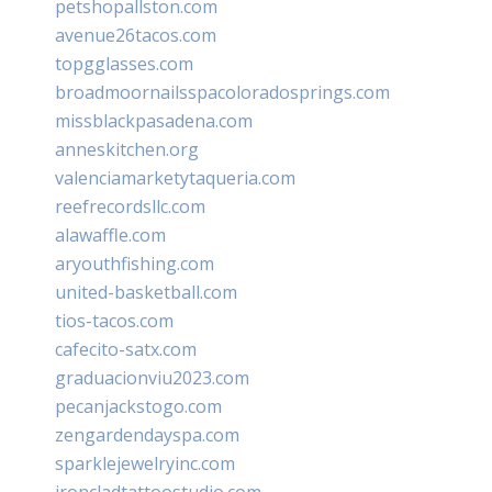
petshopallston.com
avenue26tacos.com
topgglasses.com
broadmoornailsspacoloradosprings.com
missblackpasadena.com
anneskitchen.org
valenciamarketytaqueria.com
reefrecordsllc.com
alawaffle.com
aryouthfishing.com
united-basketball.com
tios-tacos.com
cafecito-satx.com
graduacionviu2023.com
pecanjackstogo.com
zengardendayspa.com
sparklejewelryinc.com
ironcladtattoostudio.com