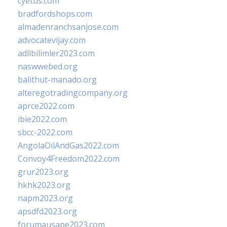
cyetus.com
bradfordshops.com
almadenranchsanjose.com
advocatevijay.com
adlibilimler2023.com
naswwebed.org
balithut-manado.org
alteregotradingcompany.org
aprce2022.com
ibie2022.com
sbcc-2022.com
AngolaOilAndGas2022.com
Convoy4Freedom2022.com
grur2023.org
hkhk2023.org
napm2023.org
apsdfd2023.org
forumausape2023.com