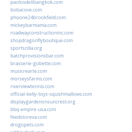
paolosdelibangkok.com
bobacove.com
phoone24brookfield.com
mickeybarmama.com
roadwayconstructioninc.com
shopdragonflyboutique.com
sportszilla.org
batchprovisionsbar.com
brasserie-gobette.com
musicrearte.com
morseysfarms.com
riverviewtennis.com
official-kelly-toys-squishmallows.com
displaygardenonsuncrest.org
bbq-empire-usa.com
feedstoreva.com
drogopets.com