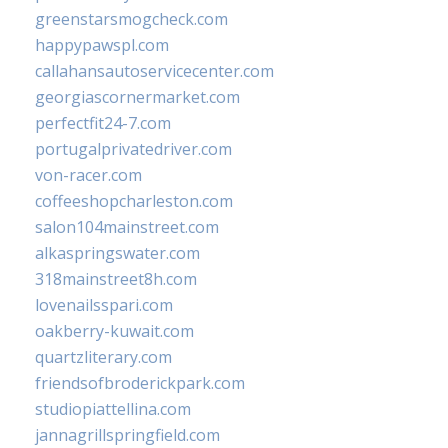
greenstarsmogcheck.com
happypawspl.com
callahansautoservicecenter.com
georgiascornermarket.com
perfectfit24-7.com
portugalprivatedriver.com
von-racer.com
coffeeshopcharleston.com
salon104mainstreet.com
alkaspringswater.com
318mainstreet8h.com
lovenailsspari.com
oakberry-kuwait.com
quartzliterary.com
friendsofbroderickpark.com
studiopiattellina.com
jannagrillspringfield.com