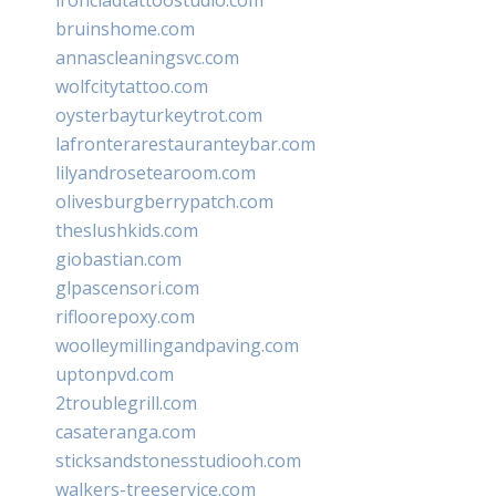
bruinshome.com
annascleaningsvc.com
wolfcitytattoo.com
oysterbayturkeytrot.com
lafronterarestauranteybar.com
lilyandrosetearoom.com
olivesburgberrypatch.com
theslushkids.com
giobastian.com
glpascensori.com
rifloorepoxy.com
woolleymillingandpaving.com
uptonpvd.com
2troublegrill.com
casateranga.com
sticksandstonesstudiooh.com
walkers-treeservice.com