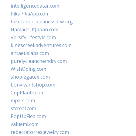
intelligenceqatar.com
PikaPikaApp.com
takecareofbusinessdfw.org
HamadaOfJapan.com
VersifyLifestyle.com
kingscreekadventures.com
antaeuslabs.com
purelycleanchemdry.com
WishOping.com
shoplegacee.com
bonvivantshop.com
CupPlante.com
mpzin.com
stcreal.com
PopUpFlea.com
valueml.com
rebeccatorresjewelry.com