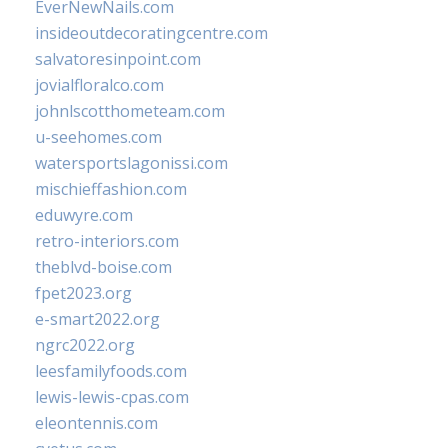
EverNewNails.com
insideoutdecoratingcentre.com
salvatoresinpoint.com
jovialfloralco.com
johnlscotthometeam.com
u-seehomes.com
watersportslagonissi.com
mischieffashion.com
eduwyre.com
retro-interiors.com
theblvd-boise.com
fpet2023.org
e-smart2022.org
ngrc2022.org
leesfamilyfoods.com
lewis-lewis-cpas.com
eleontennis.com