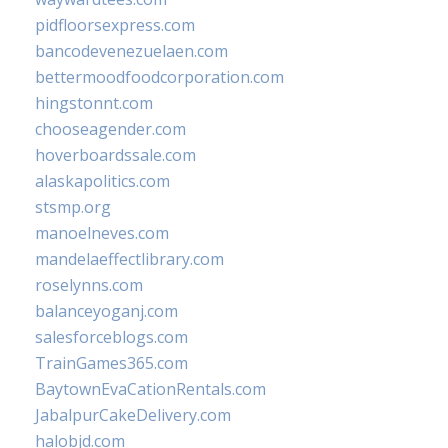
pidfloorsexpress.com
bancodevenezuelaen.com
bettermoodfoodcorporation.com
hingstonnt.com
chooseagender.com
hoverboardssale.com
alaskapolitics.com
stsmp.org
manoelneves.com
mandelaeffectlibrary.com
roselynns.com
balanceyoganj.com
salesforceblogs.com
TrainGames365.com
BaytownEvaCationRentals.com
JabalpurCakeDelivery.com
halobjd.com