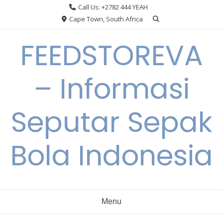
Skip
Call Us: +2782 444 YEAH
to
Cape Town, South Africa
content
FEEDSTOREVA
– Informasi
Seputar Sepak
Bola Indonesia
Menu