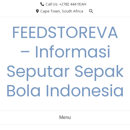
Skip
Call Us: +2782 444 YEAH
to
Cape Town, South Africa
content
FEEDSTOREVA
– Informasi
Seputar Sepak
Bola Indonesia
Menu