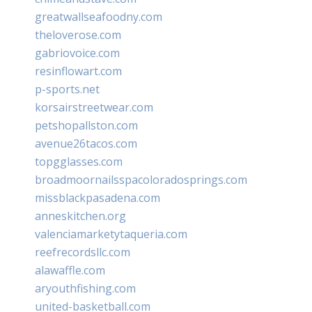
greatwallseafoodny.com
theloverose.com
gabriovoice.com
resinflowart.com
p-sports.net
korsairstreetwear.com
petshopallston.com
avenue26tacos.com
topgglasses.com
broadmoornailsspacoloradosprings.com
missblackpasadena.com
anneskitchen.org
valenciamarketytaqueria.com
reefrecordsllc.com
alawaffle.com
aryouthfishing.com
united-basketball.com