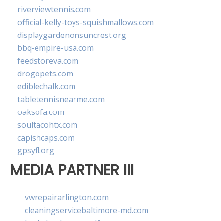
riverviewtennis.com
official-kelly-toys-squishmallows.com
displaygardenonsuncrest.org
bbq-empire-usa.com
feedstoreva.com
drogopets.com
ediblechalk.com
tabletennisnearme.com
oaksofa.com
soultacohtx.com
capishcaps.com
gpsyfl.org
MEDIA PARTNER III
vwrepairarlington.com
cleaningservicebaltimore-md.com