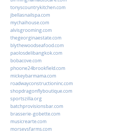
tonyscountrykitchen.com
jbellasnailspa.com
mychaihouse.com
alvisgrooming.com
thegeorginaestate.com
blythewoodseafood.com
paolosdelibangkok.com
bobacove.com
phoone24brookfield.com
mickeybarmama.com
roadwayconstructioninc.com
shopdragonflyboutique.com
sportszilla.org
batchprovisionsbar.com
brasserie-gobette.com
musicrearte.com
morseysfarms.com