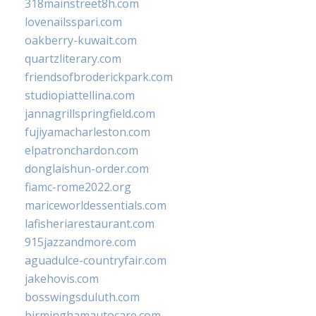
318mainstreet8h.com
lovenailsspari.com
oakberry-kuwait.com
quartzliterary.com
friendsofbroderickpark.com
studiopiattellina.com
jannagrillspringfield.com
fujiyamacharleston.com
elpatronchardon.com
donglaishun-order.com
fiamc-rome2022.org
mariceworldessentials.com
lafisheriarestaurant.com
915jazzandmore.com
aguadulce-countryfair.com
jakehovis.com
bosswingsduluth.com
birminghamautocare.com