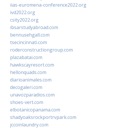
iias-euromena-conference2022.org
ivd2022.org
csity2022.org
ibsarstudyabroad.com
bennusehgall.com
tsecincinnati.com
roderconstructiongroup.com
plazabatai.com
hawkscayresort.com
hellonquads.com
diarioanimales.com
decogaleri.com
unavozparadios.com
shoes-vert.com
elbotanicopanama.com
shadyoaksrockportrvpark.com
jccoinlaundry.com