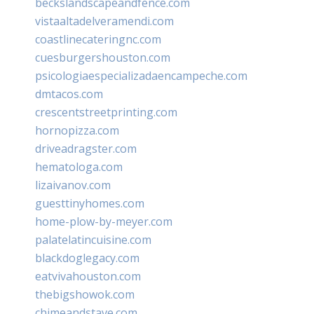
beckslandscapeandfence.com
vistaaltadelveramendi.com
coastlinecateringnc.com
cuesburgershouston.com
psicologiaespecializadaencampeche.com
dmtacos.com
crescentstreetprinting.com
hornopizza.com
driveadragster.com
hematologa.com
lizaivanov.com
guesttinyhomes.com
home-plow-by-meyer.com
palatelatincuisine.com
blackdoglegacy.com
eatvivahouston.com
thebigshowok.com
chimeandstave.com