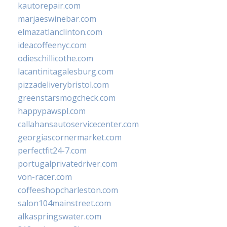
kautorepair.com
marjaeswinebar.com
elmazatlanclinton.com
ideacoffeenyc.com
odieschillicothe.com
lacantinitagalesburg.com
pizzadeliverybristol.com
greenstarsmogcheck.com
happypawspl.com
callahansautoservicecenter.com
georgiascornermarket.com
perfectfit24-7.com
portugalprivatedriver.com
von-racer.com
coffeeshopcharleston.com
salon104mainstreet.com
alkaspringswater.com