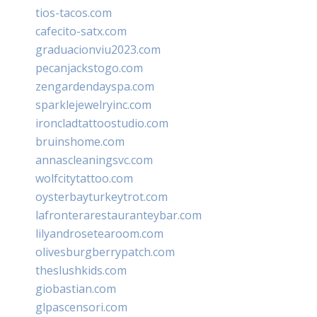
tios-tacos.com
cafecito-satx.com
graduacionviu2023.com
pecanjackstogo.com
zengardendayspa.com
sparklejewelryinc.com
ironcladtattoostudio.com
bruinshome.com
annascleaningsvc.com
wolfcitytattoo.com
oysterbayturkeytrot.com
lafronterarestauranteybar.com
lilyandrosetearoom.com
olivesburgberrypatch.com
theslushkids.com
giobastian.com
glpascensori.com