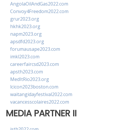
AngolaOilAndGas2022.com
Convoy4Freedom2022.com
grur2023.org
hkhk2023.org
napm2023.org
apsdfd2023.org
forumausape2023.com
imkl2023.com
careerfaircsd2023.com
apsth2023.com
MedItRio2023.org
lcicon2023boston.com
waitangidayfestival2022.com
vacancesscolaires2022.com
MEDIA PARTNER II
isth2022.com