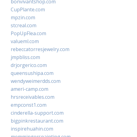
bonvivantshop.com
CupPlante.com
mpzin.com
stcreal.com
PopUpFlea.com
valueml.com
rebeccatorresjewelry.com
jmpbliss.com
drjorgerico.com
queensushipa.com
wendyweimerdds.com
ameri-camp.com
hrsreceivables.com
empconst1.com
cinderella-support.com
bigpinkrestaurant.com
inspirehuahin.com
memmingerspainting.com