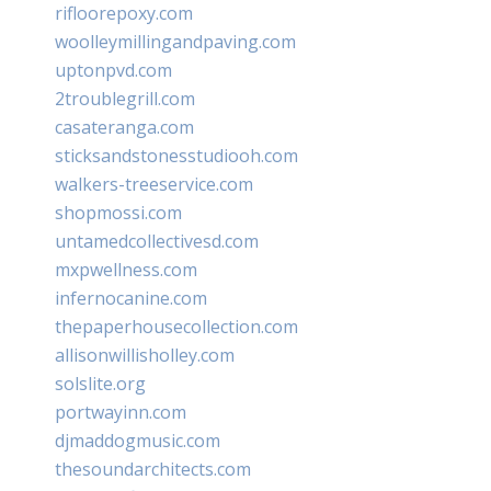
rifloorepoxy.com
woolleymillingandpaving.com
uptonpvd.com
2troublegrill.com
casateranga.com
sticksandstonesstudiooh.com
walkers-treeservice.com
shopmossi.com
untamedcollectivesd.com
mxpwellness.com
infernocanine.com
thepaperhousecollection.com
allisonwillisholley.com
solslite.org
portwayinn.com
djmaddogmusic.com
thesoundarchitects.com