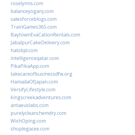
roselynns.com
balanceyoganj.com
salesforceblogs.com
TrainGames365.com
BaytownEvaCationRentals.com
JabalpurCakeDelivery.com
halobjd.com
intelligenceqatar.com
PikaPikaApp.com
takecareofbusinessdfw.org
HamadaOfJapan.com
VersifyLifestyle.com
kingscreekadventures.com
antaeuslabs.com
purelycleanchemdry.com
WishOping.com
shoplegacee.com