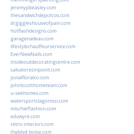
jeremypbeasley.com
thesandwichdepotcos.com
drgiggleshouseofpain.com
hotflashdesigns.com
garagenadeau.com
lifestylechauffeurservice.com
EverNewNails.com
insideoutdecoratingcentre.com
salvatoresinpoint.com
jovialfloralco.com
johnlscotthometeam.com
u-seehomes.com
watersportslagonissi.com
mischieffashion.com
eduwyre.com
retro-interiors.com
theblvd-boise.com