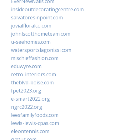
EverNewNails.com
insideoutdecoratingcentre.com
salvatoresinpoint.com
jovialfloralco.com
johnlscotthometeam.com
u-seehomes.com
watersportslagonissi.com
mischieffashion.com
eduwyre.com
retro-interiors.com
theblvd-boise.com
fpet2023.org
e-smart2022.org
ngrc2022.org
leesfamilyfoods.com
lewis-lewis-cpas.com
eleontennis.com
cyetus.com