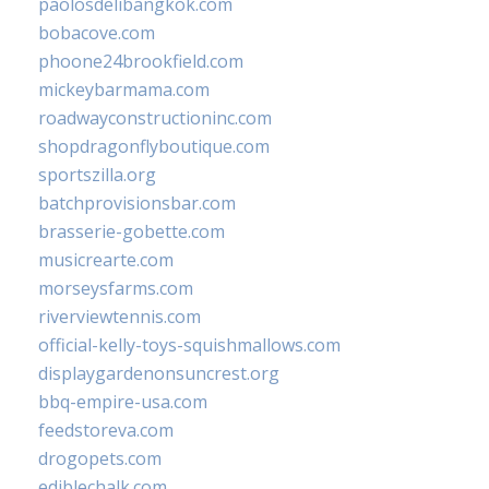
paolosdelibangkok.com
bobacove.com
phoone24brookfield.com
mickeybarmama.com
roadwayconstructioninc.com
shopdragonflyboutique.com
sportszilla.org
batchprovisionsbar.com
brasserie-gobette.com
musicrearte.com
morseysfarms.com
riverviewtennis.com
official-kelly-toys-squishmallows.com
displaygardenonsuncrest.org
bbq-empire-usa.com
feedstoreva.com
drogopets.com
ediblechalk.com