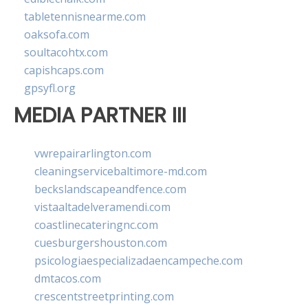
tabletennisnearme.com
oaksofa.com
soultacohtx.com
capishcaps.com
gpsyfl.org
MEDIA PARTNER III
vwrepairarlington.com
cleaningservicebaltimore-md.com
beckslandscapeandfence.com
vistaaltadelveramendi.com
coastlinecateringnc.com
cuesburgershouston.com
psicologiaespecializadaencampeche.com
dmtacos.com
crescentstreetprinting.com