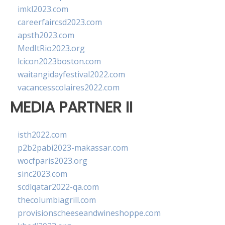
imkl2023.com
careerfaircsd2023.com
apsth2023.com
MedItRio2023.org
lcicon2023boston.com
waitangidayfestival2022.com
vacancesscolaires2022.com
MEDIA PARTNER II
isth2022.com
p2b2pabi2023-makassar.com
wocfparis2023.org
sinc2023.com
scdlqatar2022-qa.com
thecolumbiagrill.com
provisionscheeseandwineshoppe.com