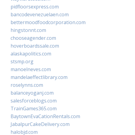
pidfloorsexpress.com
bancodevenezuelaen.com
bettermoodfoodcorporation.com
hingstonnt.com
chooseagender.com
hoverboardssale.com
alaskapolitics.com
stsmp.org
manoelneves.com
mandelaeffectlibrary.com
roselynns.com
balanceyoganj.com
salesforceblogs.com
TrainGames365.com
BaytownEvaCationRentals.com
JabalpurCakeDelivery.com
halobjd.com