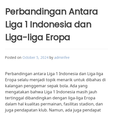
Perbandingan Antara
Liga 1 Indonesia dan
Liga-liga Eropa
Posted on
October 5, 2024
by
adminfee
Perbandingan antara Liga 1 Indonesia dan Liga-liga
Eropa selalu menjadi topik menarik untuk dibahas di
kalangan penggemar sepak bola. Ada yang
mengatakan bahwa Liga 1 Indonesia masih jauh
tertinggal dibandingkan dengan liga-liga Eropa
dalam hal kualitas permainan, fasilitas stadion, dan
juga pendapatan klub. Namun, ada juga pendapat