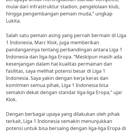
mulai dari infrastruktur stadion, pengelolaan klub,
hingga pengembangan pemain muda,” ungkap
Lukita.
Salah satu pemain asing yang pernah bermain di Liga
1 Indonesia, Marc Klok, juga memberikan
pandangannya tentang perbandingan antara Liga 1
Indonesia dan liga-liga Eropa. “Meskipun masih ada
kesenjangan dalam hal kualitas permainan dan
fasilitas, saya melihat potensi besar di Liga 1
Indonesia. Saya yakin dengan kerja keras dan
komitmen semua pihak, Liga 1 Indonesia bisa
semakin dekat dengan standar liga-liga Eropa,” ujar
Klok.
Dengan berbagai upaya yang dilakukan oleh pihak
terkait, Liga 1 Indonesia semakin menunjukkan
potensi untuk bisa bersaing dengan liga-liga Eropa di