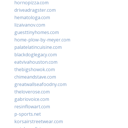
hornopizza.com
driveadragster.com
hematologa.com
lizaivanov.com
guesttinyhomes.com
home-plow-by-meyer.com
palatelatincuisine.com
blackdoglegacy.com
eatvivahouston.com
thebigshowok.com
chimeandstave.com
greatwallseafoodny.com
theloverose.com
gabriovoice.com
resinflowart.com
p-sports.net
korsairstreetwear.com