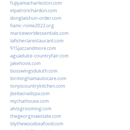
fujiyamacharleston.com
elpatronchardon.com
donglaishun-order.com
fiamc-rome2022.org
mariceworldessentials.com
lafisheriarestaurant.com
915jazzandmore.com
aguadulce-countryfair.com
jakehovis.com
bosswingsduluth.com
birminghamautocare.com
tonyscountrykitchen.com
jbellasnailspa.com
mychaihouse.com
alvisgrooming.com
thegeorginaestate.com
blythewoodseafood.com