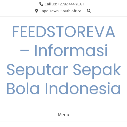
Skip
Call Us: +2782 444 YEAH
to
Cape Town, South Africa
content
FEEDSTOREVA
– Informasi
Seputar Sepak
Bola Indonesia
Menu