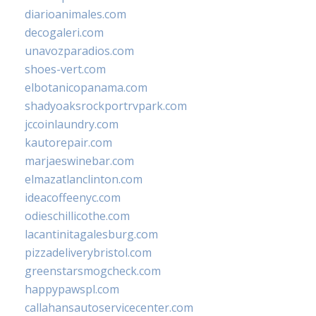
diarioanimales.com
decogaleri.com
unavozparadios.com
shoes-vert.com
elbotanicopanama.com
shadyoaksrockportrvpark.com
jccoinlaundry.com
kautorepair.com
marjaeswinebar.com
elmazatlanclinton.com
ideacoffeenyc.com
odieschillicothe.com
lacantinitagalesburg.com
pizzadeliverybristol.com
greenstarsmogcheck.com
happypawspl.com
callahansautoservicecenter.com