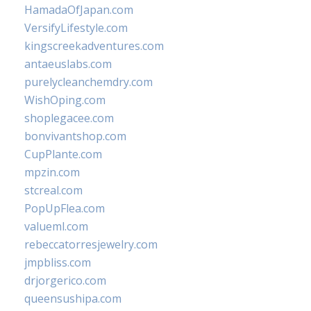
HamadaOfJapan.com
VersifyLifestyle.com
kingscreekadventures.com
antaeuslabs.com
purelycleanchemdry.com
WishOping.com
shoplegacee.com
bonvivantshop.com
CupPlante.com
mpzin.com
stcreal.com
PopUpFlea.com
valueml.com
rebeccatorresjewelry.com
jmpbliss.com
drjorgerico.com
queensushipa.com