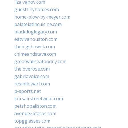
lizaivanov.com
guesttinyhomes.com
home-plow-by-meyer.com
palatelatincuisine.com
blackdoglegacy.com
eatvivahouston.com
thebigshowok.com
chimeandstave.com
greatwallseafoodny.com
theloverose.com
gabriovoice.com
resinflowart.com
p-sports.net
korsairstreetwear.com
petshopallston.com
avenue26tacos.com
topgglasses.com