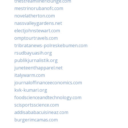
thestreamlinerlounge.com
mestrinorubanofc.com
novelatherton.com
nassvalleygardens.net
electjohnstewart.com
omptourtravels.com
tribratanews-polreskebumen.com
rsudbayuasih.org
publikjurnalistik.org
juneteenthapparel.net
italywarm.com
journaloffinanceeconomics.com
kvk-kumari.org
foodscienceandtechnology.com
scisportsscience.com
addisababacuisineaz.com
burgerimcamas.com