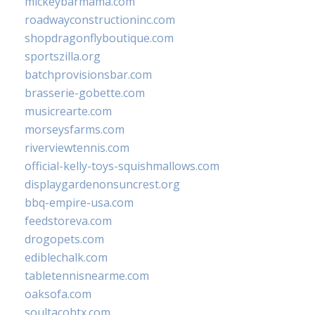
mickeybarmama.com
roadwayconstructioninc.com
shopdragonflyboutique.com
sportszilla.org
batchprovisionsbar.com
brasserie-gobette.com
musicrearte.com
morseysfarms.com
riverviewtennis.com
official-kelly-toys-squishmallows.com
displaygardenonsuncrest.org
bbq-empire-usa.com
feedstoreva.com
drogopets.com
ediblechalk.com
tabletennisnearme.com
oaksofa.com
soultacohtx.com