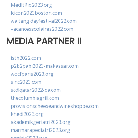
MedItRio2023.org
lcicon2023boston.com
waitangidayfestival2022.com
vacancesscolaires2022.com
MEDIA PARTNER II
isth2022.com
p2b2pabi2023-makassar.com
wocfparis2023.org
sinc2023.com
scdlqatar2022-qa.com
thecolumbiagrill.com
provisionscheeseandwineshoppe.com
khedi2023.org
akademikgeriatri2023.org
marmarapediatri2023.org