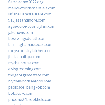
fiamc-rome2022.org
mariceworldessentials.com
lafisheriarestaurant.com
915jazzandmore.com
aguadulce-countryfair.com
jakehovis.com
bosswingsduluth.com
birminghamautocare.com
tonyscountrykitchen.com
jbellasnailspa.com
mychaihouse.com
alvisgrooming.com
thegeorginaestate.com
blythewoodseafood.com
paolosdelibangkok.com
bobacove.com
phoone24brookfield.com