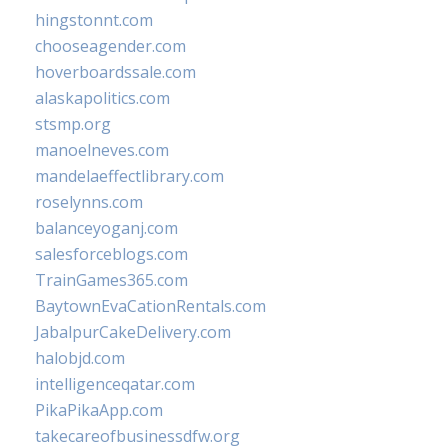
hingstonnt.com
chooseagender.com
hoverboardssale.com
alaskapolitics.com
stsmp.org
manoelneves.com
mandelaeffectlibrary.com
roselynns.com
balanceyoganj.com
salesforceblogs.com
TrainGames365.com
BaytownEvaCationRentals.com
JabalpurCakeDelivery.com
halobjd.com
intelligenceqatar.com
PikaPikaApp.com
takecareofbusinessdfw.org