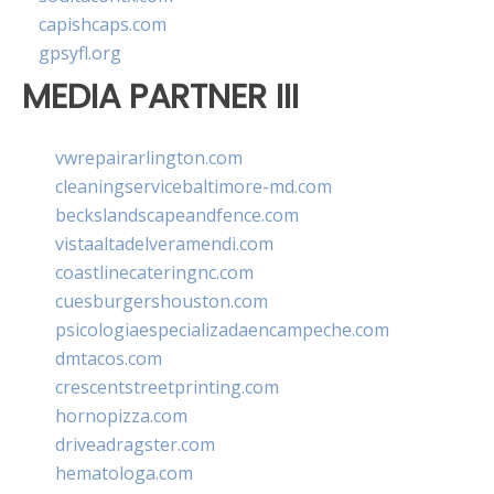
capishcaps.com
gpsyfl.org
MEDIA PARTNER III
vwrepairarlington.com
cleaningservicebaltimore-md.com
beckslandscapeandfence.com
vistaaltadelveramendi.com
coastlinecateringnc.com
cuesburgershouston.com
psicologiaespecializadaencampeche.com
dmtacos.com
crescentstreetprinting.com
hornopizza.com
driveadragster.com
hematologa.com