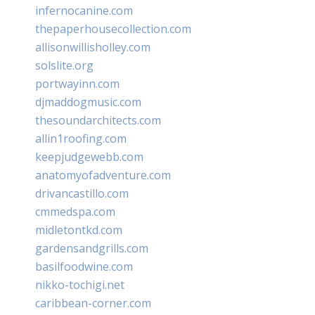
infernocanine.com
thepaperhousecollection.com
allisonwillisholley.com
solslite.org
portwayinn.com
djmaddogmusic.com
thesoundarchitects.com
allin1roofing.com
keepjudgewebb.com
anatomyofadventure.com
drivancastillo.com
cmmedspa.com
midletontkd.com
gardensandgrills.com
basilfoodwine.com
nikko-tochigi.net
caribbean-corner.com