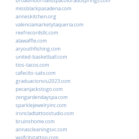
broadmoornailsspacoloradosprings.com
missblackpasadena.com
anneskitchen.org
valenciamarketytaqueria.com
reefrecordsllc.com
alawaffle.com
aryouthfishing.com
united-basketball.com
tios-tacos.com
cafecito-satx.com
graduacionviu2023.com
pecanjackstogo.com
zengardendayspa.com
sparklejewelryinc.com
ironcladtattoostudio.com
bruinshome.com
annascleaningsvc.com
wolfcitytattoo.com