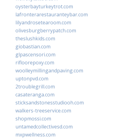
oysterbayturkeytrot.com
lafronterarestauranteybar.com
lilyandrosetearoom.com
olivesburgberrypatch.com
theslushkids.com
giobastian.com
glpascensori.com
rifloorepoxy.com
woolleymillingandpaving.com
uptonpvd.com
2troublegrill.com
casateranga.com
sticksandstonesstudiooh.com
walkers-treeservice.com
shopmossi.com
untamedcollectivesd.com
mxpwellness.com