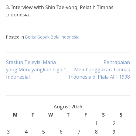
3. Interview with Shin Tae-yong, Pelatih Timnas
Indonesia.
Posted in
Berita Sepak Bola Indonesia
Post
Stasiun Televisi Mana
Pencapaian
yang Menayangkan Liga 1
Membanggakan Timnas
Indonesia?
Indonesia di Piala AFF 1998
navigation
August 2026
M
T
W
T
F
S
S
1
2
3
4
5
6
7
8
9