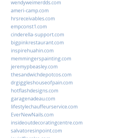
wendyweimerdds.com
ameri-camp.com
hrsreceivables.com
empconst1.com
cinderella-support.com
bigpinkrestaurant.com
inspirehuahin.com
memmingerspainting.com
jeremypbeasley.com
thesandwichdepotcos.com
drgiggleshouseofpain.com
hotflashdesigns.com
garagenadeau.com
lifestylechauffeurservice.com
EverNewNails.com
insideoutdecoratingcentre.com
salvatoresinpoint.com