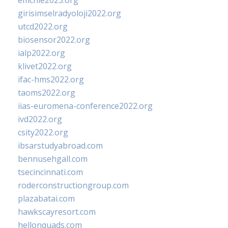
emchie2023.org
girisimselradyoloji2022.org
utcd2022.org
biosensor2022.org
ialp2022.org
klivet2022.org
ifac-hms2022.org
taoms2022.org
iias-euromena-conference2022.org
ivd2022.org
csity2022.org
ibsarstudyabroad.com
bennusehgall.com
tsecincinnati.com
roderconstructiongroup.com
plazabatai.com
hawkscayresort.com
hellonquads.com