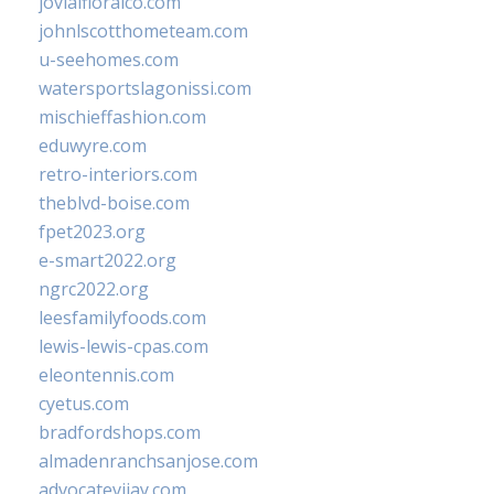
jovialfloralco.com
johnlscotthometeam.com
u-seehomes.com
watersportslagonissi.com
mischieffashion.com
eduwyre.com
retro-interiors.com
theblvd-boise.com
fpet2023.org
e-smart2022.org
ngrc2022.org
leesfamilyfoods.com
lewis-lewis-cpas.com
eleontennis.com
cyetus.com
bradfordshops.com
almadenranchsanjose.com
advocatevijay.com