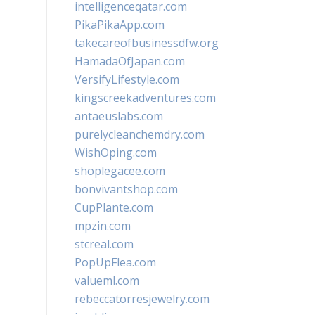
intelligenceqatar.com
PikaPikaApp.com
takecareofbusinessdfw.org
HamadaOfJapan.com
VersifyLifestyle.com
kingscreekadventures.com
antaeuslabs.com
purelycleanchemdry.com
WishOping.com
shoplegacee.com
bonvivantshop.com
CupPlante.com
mpzin.com
stcreal.com
PopUpFlea.com
valueml.com
rebeccatorresjewelry.com