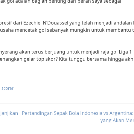
ak gol adalah bagian penting dari peran saya sebagai
resif dari Ezechiel N’Douassel yang telah menjadi andalan 
berusaha mencetak gol sebanyak mungkin untuk membantu 
yerang akan terus berjuang untuk menjadi raja gol Liga 1
enangkan gelar top skor? Kita tunggu bersama hingga akh
p scorer
janjikan
Pertandingan Sepak Bola Indonesia vs Argentina:
yang Akan Me