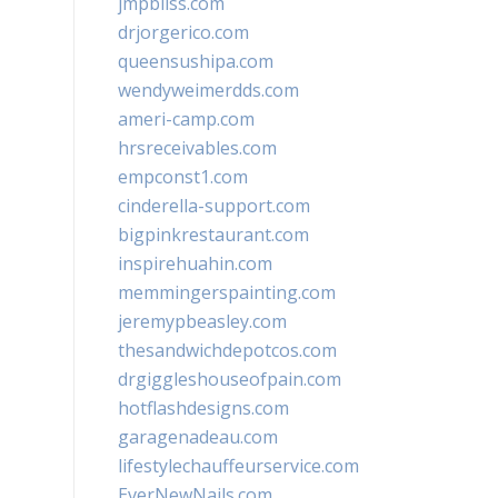
jmpbliss.com
drjorgerico.com
queensushipa.com
wendyweimerdds.com
ameri-camp.com
hrsreceivables.com
empconst1.com
cinderella-support.com
bigpinkrestaurant.com
inspirehuahin.com
memmingerspainting.com
jeremypbeasley.com
thesandwichdepotcos.com
drgiggleshouseofpain.com
hotflashdesigns.com
garagenadeau.com
lifestylechauffeurservice.com
EverNewNails.com