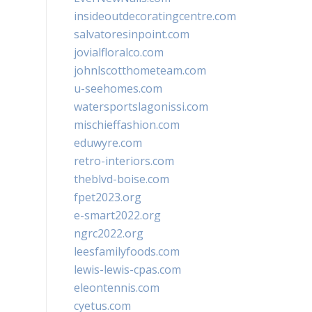
insideoutdecoratingcentre.com
salvatoresinpoint.com
jovialfloralco.com
johnlscotthometeam.com
u-seehomes.com
watersportslagonissi.com
mischieffashion.com
eduwyre.com
retro-interiors.com
theblvd-boise.com
fpet2023.org
e-smart2022.org
ngrc2022.org
leesfamilyfoods.com
lewis-lewis-cpas.com
eleontennis.com
cyetus.com