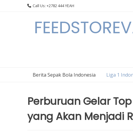
Skip
Call Us: +2782 444 YEAH
to
content
FEEDSTOREVA
Berita Sepak Bola Indonesia
Liga 1 Indo
Perburuan Gelar Top 
yang Akan Menjadi R