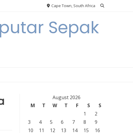
Cape Town, South Africa
eputar Sepak
a
August 2026
M
T
W
T
F
S
S
1
2
3
4
5
6
7
8
9
10
11
12
13
14
15
16