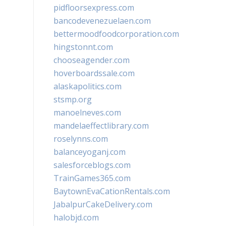
pidfloorsexpress.com
bancodevenezuelaen.com
bettermoodfoodcorporation.com
hingstonnt.com
chooseagender.com
hoverboardssale.com
alaskapolitics.com
stsmp.org
manoelneves.com
mandelaeffectlibrary.com
roselynns.com
balanceyoganj.com
salesforceblogs.com
TrainGames365.com
BaytownEvaCationRentals.com
JabalpurCakeDelivery.com
halobjd.com