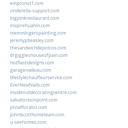
empconst1.com
cinderella-support.com
bigpinkrestaurant.com
inspirehuahin.com
memmingerspainting.com
jeremypbeasley.com
thesandwichdepotcos.com
drgiggleshouseofpain.com
hotflashdesigns.com
garagenadeau.com
lifestylechauffeurservice.com
EverNewNails.com
insideoutdecoratingcentre.com
salvatoresinpoint.com
jovialfloralco.com
johnlscotthometeam.com
u-seehomes.com