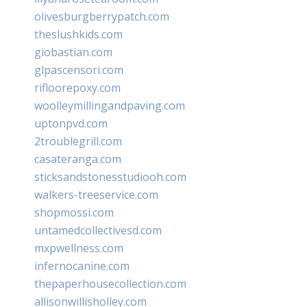
olivesburgberrypatch.com
theslushkids.com
giobastian.com
glpascensori.com
rifloorepoxy.com
woolleymillingandpaving.com
uptonpvd.com
2troublegrill.com
casateranga.com
sticksandstonesstudiooh.com
walkers-treeservice.com
shopmossi.com
untamedcollectivesd.com
mxpwellness.com
infernocanine.com
thepaperhousecollection.com
allisonwillisholley.com