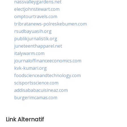
nassvalleygardens.net
electjohnstewart.com
omptourtravels.com
tribratanews-polreskebumen.com
rsudbayuasih.org
publikjurnalistik.org
juneteenthapparel.net
italywarm.com
journaloffinanceeconomics.com
kvk-kumari.org
foodscienceandtechnology.com
scisportsscience.com
addisababacuisineaz.com
burgerimcamas.com
Link Alternatif