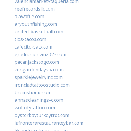
valenciamarketytaqueria.com
reefrecordsllc.com
alawaffle.com
aryouthfishing.com
united-basketball.com
tios-tacos.com
cafecito-satx.com
graduacionviu2023.com
pecanjackstogo.com
zengardendayspa.com
sparklejewelryinc.com
ironcladtattoostudio.com
bruinshome.com
annascleaningsvc.com
wolfcitytattoo.com
oysterbayturkeytrot.com
lafronterarestauranteybar.com
lilyandrosetearoom.com