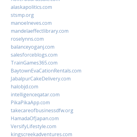
alaskapolitics.com
stsmp.org
manoelneves.com
mandelaeffectlibrary.com
roselynns.com
balanceyoganj.com
salesforceblogs.com
TrainGames365.com
BaytownEvaCationRentals.com
JabalpurCakeDelivery.com
halobjd.com
intelligenceqatar.com
PikaPikaApp.com
takecareofbusinessdfw.org
HamadaOfJapan.com
VersifyLifestyle.com
kingscreekadventures.com