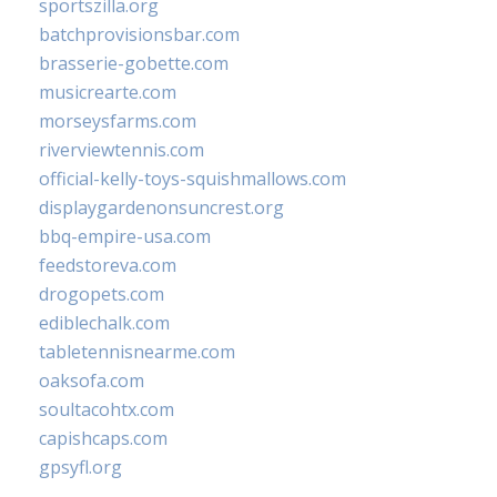
sportszilla.org
batchprovisionsbar.com
brasserie-gobette.com
musicrearte.com
morseysfarms.com
riverviewtennis.com
official-kelly-toys-squishmallows.com
displaygardenonsuncrest.org
bbq-empire-usa.com
feedstoreva.com
drogopets.com
ediblechalk.com
tabletennisnearme.com
oaksofa.com
soultacohtx.com
capishcaps.com
gpsyfl.org