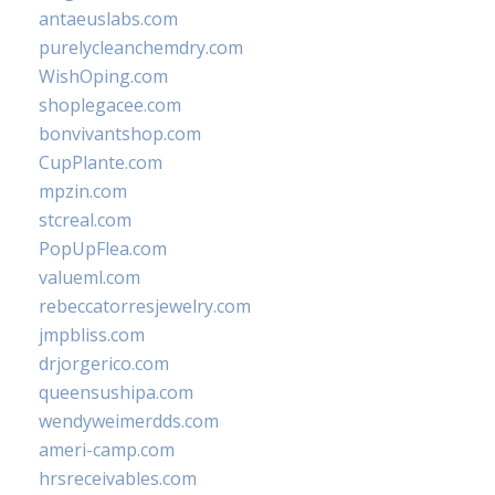
antaeuslabs.com
purelycleanchemdry.com
WishOping.com
shoplegacee.com
bonvivantshop.com
CupPlante.com
mpzin.com
stcreal.com
PopUpFlea.com
valueml.com
rebeccatorresjewelry.com
jmpbliss.com
drjorgerico.com
queensushipa.com
wendyweimerdds.com
ameri-camp.com
hrsreceivables.com