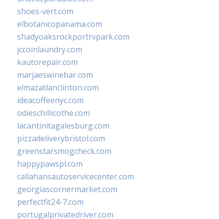
shoes-vert.com
elbotanicopanama.com
shadyoaksrockportrvpark.com
jccoinlaundry.com
kautorepair.com
marjaeswinebar.com
elmazatlanclinton.com
ideacoffeenyc.com
odieschillicothe.com
lacantinitagalesburg.com
pizzadeliverybristol.com
greenstarsmogcheck.com
happypawspl.com
callahansautoservicecenter.com
georgiascornermarket.com
perfectfit24-7.com
portugalprivatedriver.com