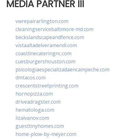
MEDIA PARTNER III
vwrepairarlington.com
cleaningservicebaltimore-md.com
beckslandscapeandfence.com
vistaaltadelveramendi.com
coastlinecateringnc.com
cuesburgershouston.com
psicologiaespecializadaencampeche.com
dmtacos.com
crescentstreetprinting.com
hornopizza.com
driveadragster.com
hematologa.com
lizaivanov.com
guesttinyhomes.com
home-plow-by-meyer.com