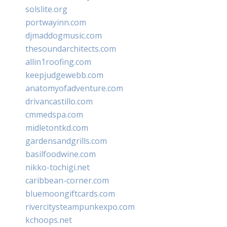
solslite.org
portwayinn.com
djmaddogmusic.com
thesoundarchitects.com
allin1roofing.com
keepjudgewebb.com
anatomyofadventure.com
drivancastillo.com
cmmedspa.com
midletontkd.com
gardensandgrills.com
basilfoodwine.com
nikko-tochigi.net
caribbean-corner.com
bluemoongiftcards.com
rivercitysteampunkexpo.com
kchoops.net