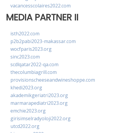
vacancesscolaires2022.com
MEDIA PARTNER II
isth2022.com
p2b2pabi2023-makassar.com
wocfparis2023.org
sinc2023.com
scdlqatar2022-qa.com
thecolumbiagrill.com
provisionscheeseandwineshoppe.com
khedi2023.org
akademikgeriatri2023.org
marmarapediatri2023.org
emchie2023.org
girisimselradyoloji2022.org
utcd2022.org