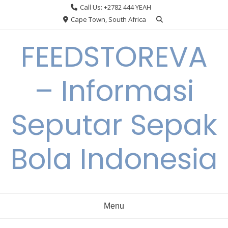
Skip
Call Us: +2782 444 YEAH
to
Cape Town, South Africa
content
FEEDSTOREVA
– Informasi
Seputar Sepak
Bola Indonesia
Menu