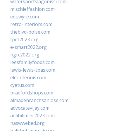
watersportslagonissi.com
mischieffashion.com
eduwyre.com
retro-interiors.com
theblvd-boise.com
fpet2023.org
e-smart2022.org
ngrc2022.org
leesfamilyfoods.com
lewis-lewis-cpas.com
eleontennis.com
cyetus.com
bradfordshops.com
almadenranchsanjose.com
advocatevijay.com
adlibilimler2023.com
naswwebed.org
balithut-manado.org