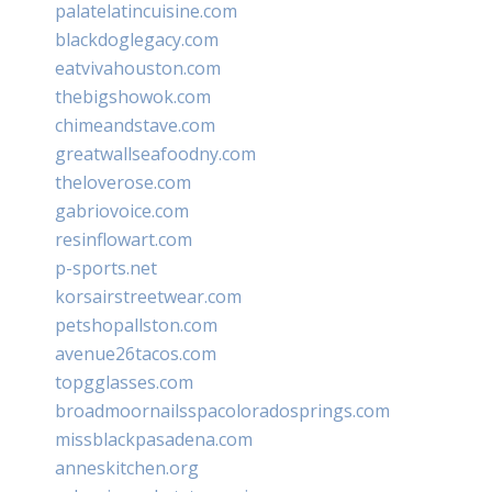
palatelatincuisine.com
blackdoglegacy.com
eatvivahouston.com
thebigshowok.com
chimeandstave.com
greatwallseafoodny.com
theloverose.com
gabriovoice.com
resinflowart.com
p-sports.net
korsairstreetwear.com
petshopallston.com
avenue26tacos.com
topgglasses.com
broadmoornailsspacoloradosprings.com
missblackpasadena.com
anneskitchen.org