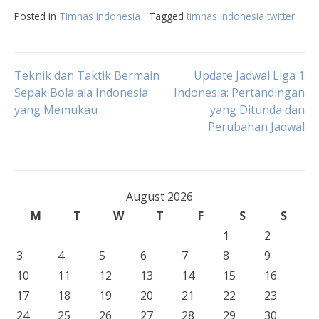
Posted in
Timnas Indonesia
Tagged
timnas indonesia twitter
Post
Teknik dan Taktik Bermain
Update Jadwal Liga 1
Sepak Bola ala Indonesia
Indonesia: Pertandingan
yang Memukau
yang Ditunda dan
navigation
Perubahan Jadwal
August 2026
M
T
W
T
F
S
S
1
2
3
4
5
6
7
8
9
10
11
12
13
14
15
16
17
18
19
20
21
22
23
24
25
26
27
28
29
30