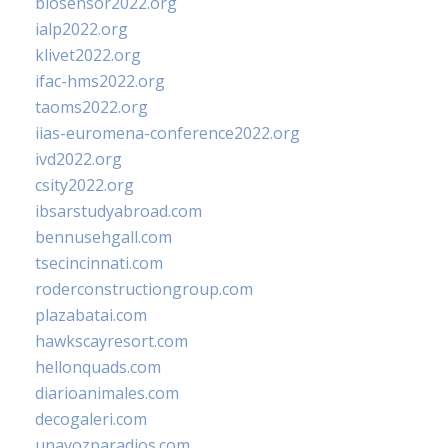
biosensor2022.org
ialp2022.org
klivet2022.org
ifac-hms2022.org
taoms2022.org
iias-euromena-conference2022.org
ivd2022.org
csity2022.org
ibsarstudyabroad.com
bennusehgall.com
tsecincinnati.com
roderconstructiongroup.com
plazabatai.com
hawkscayresort.com
hellonquads.com
diarioanimales.com
decogaleri.com
unavozparadios.com