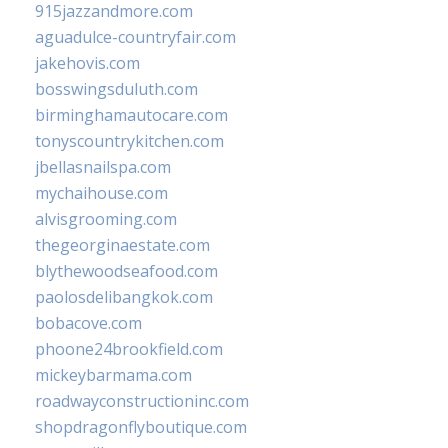
915jazzandmore.com
aguadulce-countryfair.com
jakehovis.com
bosswingsduluth.com
birminghamautocare.com
tonyscountrykitchen.com
jbellasnailspa.com
mychaihouse.com
alvisgrooming.com
thegeorginaestate.com
blythewoodseafood.com
paolosdelibangkok.com
bobacove.com
phoone24brookfield.com
mickeybarmama.com
roadwayconstructioninc.com
shopdragonflyboutique.com