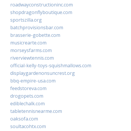
roadwayconstructioninc.com
shopdragonflyboutique.com
sportszilla.org
batchprovisionsbar.com
brasserie-gobette.com
musicrearte.com
morseysfarms.com
riverviewtennis.com
official-kelly-toys-squishmallows.com
displaygardenonsuncrest.org
bbq-empire-usa.com
feedstoreva.com
drogopets.com
ediblechalk.com
tabletennisnearme.com
oaksofa.com
soultacohtx.com