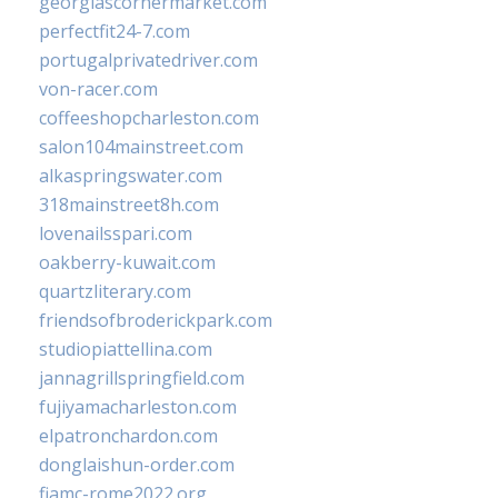
georgiascornermarket.com
perfectfit24-7.com
portugalprivatedriver.com
von-racer.com
coffeeshopcharleston.com
salon104mainstreet.com
alkaspringswater.com
318mainstreet8h.com
lovenailsspari.com
oakberry-kuwait.com
quartzliterary.com
friendsofbroderickpark.com
studiopiattellina.com
jannagrillspringfield.com
fujiyamacharleston.com
elpatronchardon.com
donglaishun-order.com
fiamc-rome2022.org