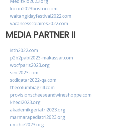
MedItRio2023.org
lcicon2023boston.com
waitangidayfestival2022.com
vacancesscolaires2022.com
MEDIA PARTNER II
isth2022.com
p2b2pabi2023-makassar.com
wocfparis2023.org
sinc2023.com
scdlqatar2022-qa.com
thecolumbiagrill.com
provisionscheeseandwineshoppe.com
khedi2023.org
akademikgeriatri2023.org
marmarapediatri2023.org
emchie2023.org