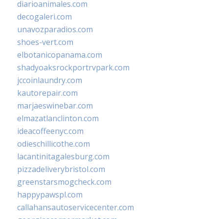
diarioanimales.com
decogaleri.com
unavozparadios.com
shoes-vert.com
elbotanicopanama.com
shadyoaksrockportrvpark.com
jccoinlaundry.com
kautorepair.com
marjaeswinebar.com
elmazatlanclinton.com
ideacoffeenyc.com
odieschillicothe.com
lacantinitagalesburg.com
pizzadeliverybristol.com
greenstarsmogcheck.com
happypawspl.com
callahansautoservicecenter.com