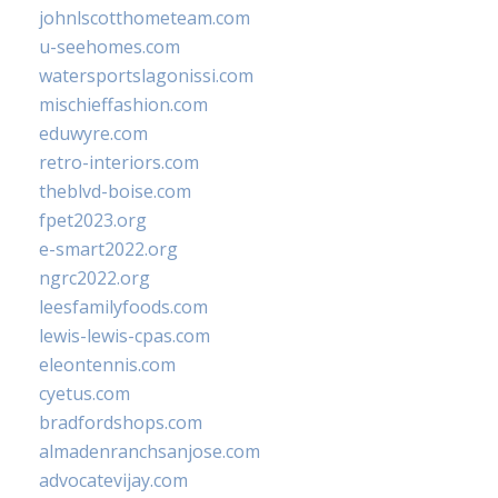
johnlscotthometeam.com
u-seehomes.com
watersportslagonissi.com
mischieffashion.com
eduwyre.com
retro-interiors.com
theblvd-boise.com
fpet2023.org
e-smart2022.org
ngrc2022.org
leesfamilyfoods.com
lewis-lewis-cpas.com
eleontennis.com
cyetus.com
bradfordshops.com
almadenranchsanjose.com
advocatevijay.com