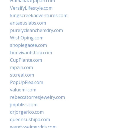
HamadaOfJapan.com
VersifyLifestyle.com
kingscreekadventures.com
antaeuslabs.com
purelycleanchemdry.com
WishOping.com
shoplegacee.com
bonvivantshop.com
CupPlante.com
mpzin.com
stcreal.com
PopUpFlea.com
valueml.com
rebeccatorresjewelry.com
jmpbliss.com
drjorgerico.com
queensushipa.com
wendyweimerdds.com