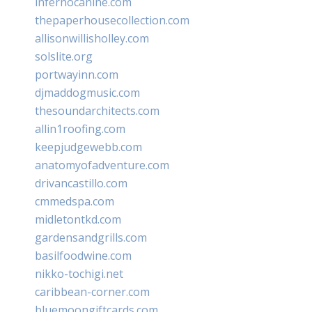
infernocanine.com
thepaperhousecollection.com
allisonwillisholley.com
solslite.org
portwayinn.com
djmaddogmusic.com
thesoundarchitects.com
allin1roofing.com
keepjudgewebb.com
anatomyofadventure.com
drivancastillo.com
cmmedspa.com
midletontkd.com
gardensandgrills.com
basilfoodwine.com
nikko-tochigi.net
caribbean-corner.com
bluemoongiftcards.com