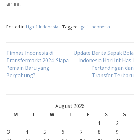
air ini.
Posted in
Liga 1 Indonesia
Tagged
liga 1 indonesia
Post
Timnas Indonesia di
Update Berita Sepak Bola
Transfermarkt 2024: Siapa
Indonesia Hari Ini: Hasil
Pemain Baru yang
Pertandingan dan
navigation
Bergabung?
Transfer Terbaru
August 2026
M
T
W
T
F
S
S
1
2
3
4
5
6
7
8
9