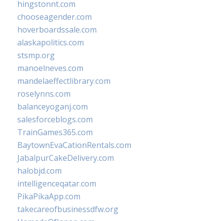
hingstonnt.com
chooseagender.com
hoverboardssale.com
alaskapolitics.com
stsmp.org
manoelneves.com
mandelaeffectlibrary.com
roselynns.com
balanceyoganj.com
salesforceblogs.com
TrainGames365.com
BaytownEvaCationRentals.com
JabalpurCakeDelivery.com
halobjd.com
intelligenceqatar.com
PikaPikaApp.com
takecareofbusinessdfw.org