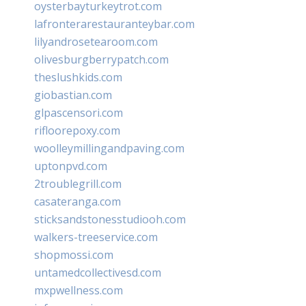
oysterbayturkeytrot.com
lafronterarestauranteybar.com
lilyandrosetearoom.com
olivesburgberrypatch.com
theslushkids.com
giobastian.com
glpascensori.com
rifloorepoxy.com
woolleymillingandpaving.com
uptonpvd.com
2troublegrill.com
casateranga.com
sticksandstonesstudiooh.com
walkers-treeservice.com
shopmossi.com
untamedcollectivesd.com
mxpwellness.com