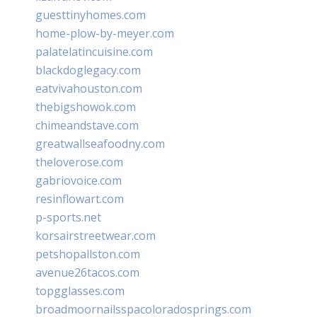
guesttinyhomes.com
home-plow-by-meyer.com
palatelatincuisine.com
blackdoglegacy.com
eatvivahouston.com
thebigshowok.com
chimeandstave.com
greatwallseafoodny.com
theloverose.com
gabriovoice.com
resinflowart.com
p-sports.net
korsairstreetwear.com
petshopallston.com
avenue26tacos.com
topgglasses.com
broadmoornailsspacoloradosprings.com