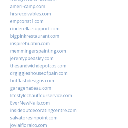
ameri-camp.com
hrsreceivables.com
empconst1.com
cinderella-support.com
bigpinkrestaurant.com
inspirehuahin.com
memmingerspainting.com
jeremypbeasley.com
thesandwichdepotcos.com
drgiggleshouseofpain.com
hotflashdesigns.com
garagenadeau.com
lifestylechauffeurservice.com
EverNewNails.com
insideoutdecoratingcentre.com
salvatoresinpoint.com
jovialfloralco.com