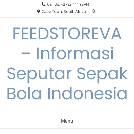
Skip
Call Us: +2782 444 YEAH
to
Cape Town, South Africa
content
FEEDSTOREVA
– Informasi
Seputar Sepak
Bola Indonesia
Menu