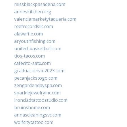
missblackpasadena.com
anneskitchen.org
valenciamarketytaqueria.com
reefrecordsllc.com
alawaffle.com
aryouthfishing.com
united-basketball.com
tios-tacos.com
cafecito-satx.com
graduacionviu2023.com
pecanjackstogo.com
zengardendayspa.com
sparklejewelryinc.com
ironcladtattoostudio.com
bruinshome.com
annascleaningsvc.com
wolfcitytattoo.com