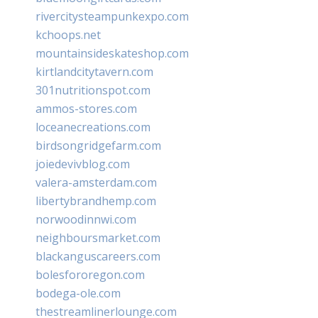
rivercitysteampunkexpo.com
kchoops.net
mountainsideskateshop.com
kirtlandcitytavern.com
301nutritionspot.com
ammos-stores.com
loceanecreations.com
birdsongridgefarm.com
joiedevivblog.com
valera-amsterdam.com
libertybrandhemp.com
norwoodinnwi.com
neighboursmarket.com
blackanguscareers.com
bolesfororegon.com
bodega-ole.com
thestreamlinerlounge.com