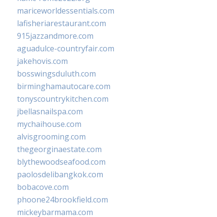
mariceworldessentials.com
lafisheriarestaurant.com
915jazzandmore.com
aguadulce-countryfair.com
jakehovis.com
bosswingsduluth.com
birminghamautocare.com
tonyscountrykitchen.com
jbellasnailspa.com
mychaihouse.com
alvisgrooming.com
thegeorginaestate.com
blythewoodseafood.com
paolosdelibangkok.com
bobacove.com
phoone24brookfield.com
mickeybarmama.com