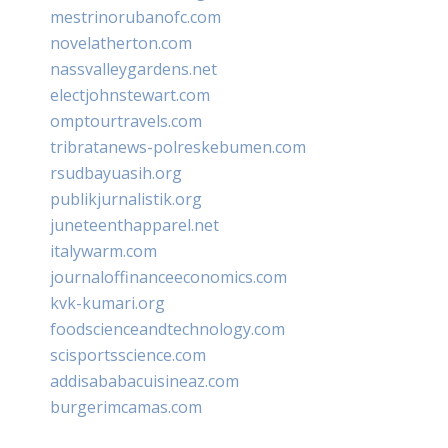
mestrinorubanofc.com
novelatherton.com
nassvalleygardens.net
electjohnstewart.com
omptourtravels.com
tribratanews-polreskebumen.com
rsudbayuasih.org
publikjurnalistik.org
juneteenthapparel.net
italywarm.com
journaloffinanceeconomics.com
kvk-kumari.org
foodscienceandtechnology.com
scisportsscience.com
addisababacuisineaz.com
burgerimcamas.com