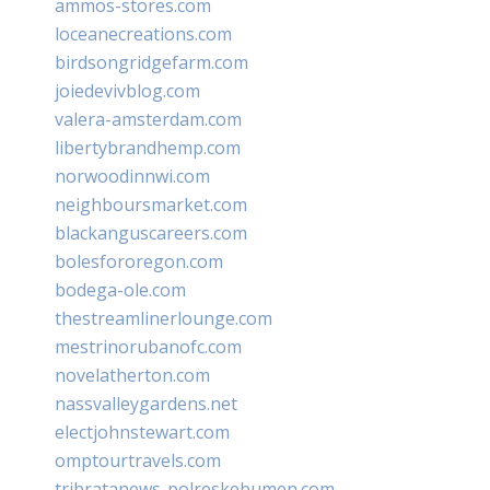
ammos-stores.com
loceanecreations.com
birdsongridgefarm.com
joiedevivblog.com
valera-amsterdam.com
libertybrandhemp.com
norwoodinnwi.com
neighboursmarket.com
blackanguscareers.com
bolesfororegon.com
bodega-ole.com
thestreamlinerlounge.com
mestrinorubanofc.com
novelatherton.com
nassvalleygardens.net
electjohnstewart.com
omptourtravels.com
tribratanews-polreskebumen.com