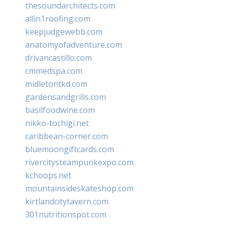
thesoundarchitects.com
allin1roofing.com
keepjudgewebb.com
anatomyofadventure.com
drivancastillo.com
cmmedspa.com
midletontkd.com
gardensandgrills.com
basilfoodwine.com
nikko-tochigi.net
caribbean-corner.com
bluemoongiftcards.com
rivercitysteampunkexpo.com
kchoops.net
mountainsideskateshop.com
kirtlandcitytavern.com
301nutritionspot.com