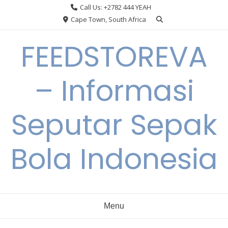
Skip
Call Us: +2782 444 YEAH
to
Cape Town, South Africa
content
FEEDSTOREVA
– Informasi
Seputar Sepak
Bola Indonesia
Menu