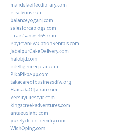
mandelaeffectlibrary.com
roselynns.com
balanceyoganj.com
salesforceblogs.com
TrainGames365.com
BaytownEvaCationRentals.com
JabalpurCakeDelivery.com
halobjd.com
intelligenceqatar.com
PikaPikaApp.com
takecareofbusinessdfw.org
HamadaOfJapan.com
VersifyLifestyle.com
kingscreekadventures.com
antaeuslabs.com
purelycleanchemdry.com
WishOping.com