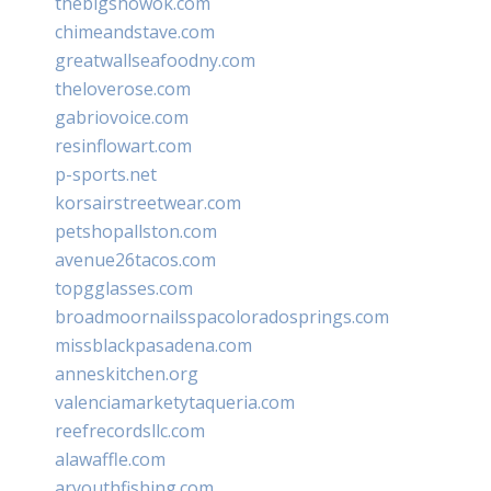
thebigshowok.com
chimeandstave.com
greatwallseafoodny.com
theloverose.com
gabriovoice.com
resinflowart.com
p-sports.net
korsairstreetwear.com
petshopallston.com
avenue26tacos.com
topgglasses.com
broadmoornailsspacoloradosprings.com
missblackpasadena.com
anneskitchen.org
valenciamarketytaqueria.com
reefrecordsllc.com
alawaffle.com
aryouthfishing.com