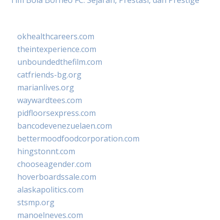
Tim Bola Borneo FC: Sejarah, Prestasi, dan Prestige
okhealthcareers.com
theintexperience.com
unboundedthefilm.com
catfriends-bg.org
marianlives.org
waywardtees.com
pidfloorsexpress.com
bancodevenezuelaen.com
bettermoodfoodcorporation.com
hingstonnt.com
chooseagender.com
hoverboardssale.com
alaskapolitics.com
stsmp.org
manoelneves.com