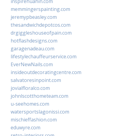
inspirehuahin.com
memmingerspainting.com
jeremypbeasley.com
thesandwichdepotcos.com
drgiggleshouseofpain.com
hotflashdesigns.com
garagenadeau.com
lifestylechauffeurservice.com
EverNewNails.com
insideoutdecoratingcentre.com
salvatoresinpoint.com
jovialfloralco.com
johnlscotthometeam.com
u-seehomes.com
watersportslagonissi.com
mischieffashion.com
eduwyre.com
retro-interiors.com