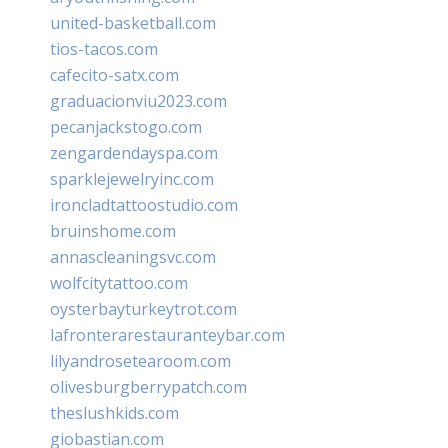
united-basketball.com
tios-tacos.com
cafecito-satx.com
graduacionviu2023.com
pecanjackstogo.com
zengardendayspa.com
sparklejewelryinc.com
ironcladtattoostudio.com
bruinshome.com
annascleaningsvc.com
wolfcitytattoo.com
oysterbayturkeytrot.com
lafronterarestauranteybar.com
lilyandrosetearoom.com
olivesburgberrypatch.com
theslushkids.com
giobastian.com