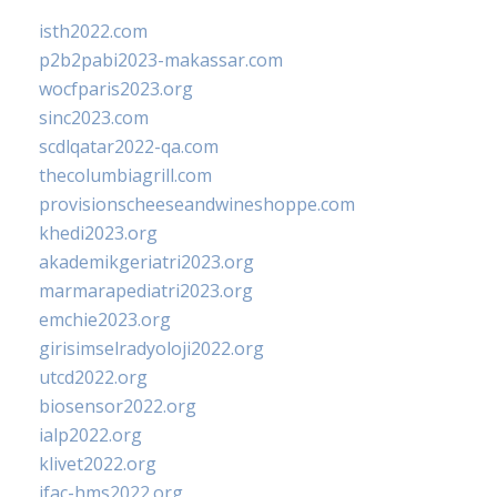
isth2022.com
p2b2pabi2023-makassar.com
wocfparis2023.org
sinc2023.com
scdlqatar2022-qa.com
thecolumbiagrill.com
provisionscheeseandwineshoppe.com
khedi2023.org
akademikgeriatri2023.org
marmarapediatri2023.org
emchie2023.org
girisimselradyoloji2022.org
utcd2022.org
biosensor2022.org
ialp2022.org
klivet2022.org
ifac-hms2022.org