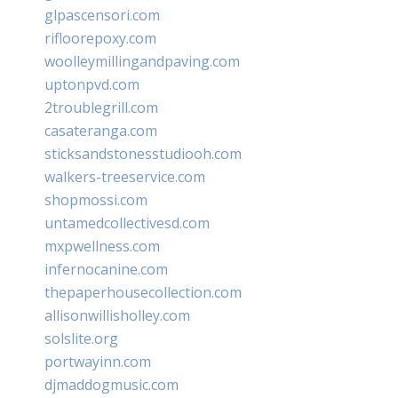
glpascensori.com
rifloorepoxy.com
woolleymillingandpaving.com
uptonpvd.com
2troublegrill.com
casateranga.com
sticksandstonesstudiooh.com
walkers-treeservice.com
shopmossi.com
untamedcollectivesd.com
mxpwellness.com
infernocanine.com
thepaperhousecollection.com
allisonwillisholley.com
solslite.org
portwayinn.com
djmaddogmusic.com