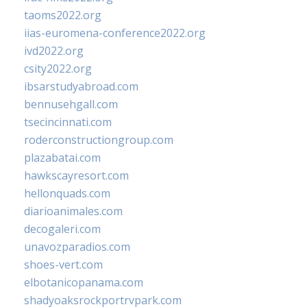
taoms2022.org
iias-euromena-conference2022.org
ivd2022.org
csity2022.org
ibsarstudyabroad.com
bennusehgall.com
tsecincinnati.com
roderconstructiongroup.com
plazabatai.com
hawkscayresort.com
hellonquads.com
diarioanimales.com
decogaleri.com
unavozparadios.com
shoes-vert.com
elbotanicopanama.com
shadyoaksrockportrvpark.com