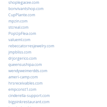
shoplegacee.com
bonvivantshop.com
CupPlante.com
mpzin.com
stcreal.com
PopUpFlea.com
valueml.com
rebeccatorresjewelry.com
jmpbliss.com
drjorgerico.com
queensushipa.com
wendyweimerdds.com
ameri-camp.com
hrsreceivables.com
empconst1.com
cinderella-support.com
bigpinkrestaurant.com