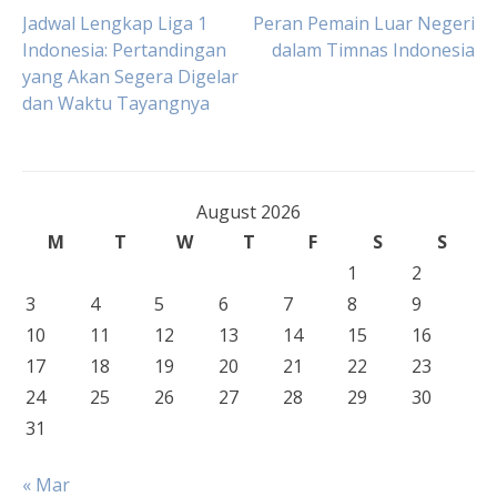
Post
Jadwal Lengkap Liga 1
Peran Pemain Luar Negeri
Indonesia: Pertandingan
dalam Timnas Indonesia
yang Akan Segera Digelar
navigation
dan Waktu Tayangnya
August 2026
M
T
W
T
F
S
S
1
2
3
4
5
6
7
8
9
10
11
12
13
14
15
16
17
18
19
20
21
22
23
24
25
26
27
28
29
30
31
« Mar