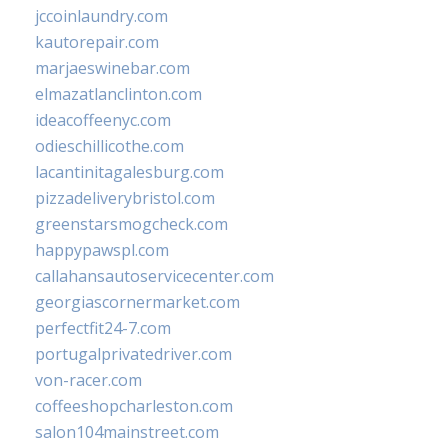
jccoinlaundry.com
kautorepair.com
marjaeswinebar.com
elmazatlanclinton.com
ideacoffeenyc.com
odieschillicothe.com
lacantinitagalesburg.com
pizzadeliverybristol.com
greenstarsmogcheck.com
happypawspl.com
callahansautoservicecenter.com
georgiascornermarket.com
perfectfit24-7.com
portugalprivatedriver.com
von-racer.com
coffeeshopcharleston.com
salon104mainstreet.com