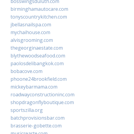
bosswingsduluth.com
birminghamautocare.com
tonyscountrykitchen.com
jbellasnailspa.com
mychaihouse.com
alvisgrooming.com
thegeorginaestate.com
blythewoodseafood.com
paolosdelibangkok.com
bobacove.com
phoone24brookfield.com
mickeybarmama.com
roadwayconstructioninc.com
shopdragonflyboutique.com
sportszilla.org
batchprovisionsbar.com
brasserie-gobette.com
musicrearte.com