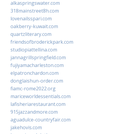
alkaspringswater.com
318mainstreet8h.com
lovenailsspari.com
oakberry-kuwait.com
quartzliterary.com
friendsofbroderickpark.com
studiopiattellina.com
jannagrillspringfield.com
fujiyamacharleston.com
elpatronchardon.com
donglaishun-order.com
fiamc-rome2022.org
mariceworldessentials.com
lafisheriarestaurant.com
915jazzandmore.com
aguadulce-countryfair.com
jakehovis.com