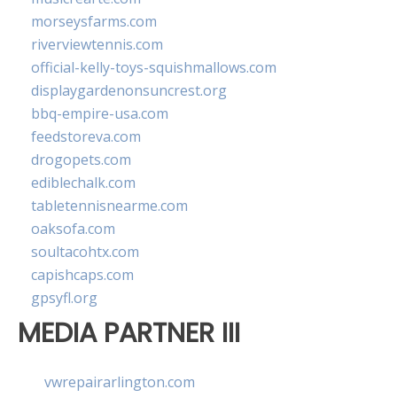
morseysfarms.com
riverviewtennis.com
official-kelly-toys-squishmallows.com
displaygardenonsuncrest.org
bbq-empire-usa.com
feedstoreva.com
drogopets.com
ediblechalk.com
tabletennisnearme.com
oaksofa.com
soultacohtx.com
capishcaps.com
gpsyfl.org
MEDIA PARTNER III
vwrepairarlington.com