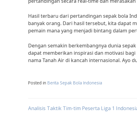
pertandingan secara real-time dan merasakan s
Hasil terbaru dari pertandingan sepak bola Ind
banyak orang. Dari hasil tersebut, kita dapa
pemain mana yang menjadi bintang dalam pert
Dengan semakin berkembangnya dunia sepak bo
dapat memberikan inspirasi dan motivasi bag
nama Tanah Air di kancah internasional. Ayo d
Posted in
Berita Sepak Bola Indonesia
Post
Analisis Taktik Tim-tim Peserta Liga 1 Indonesia
navigation