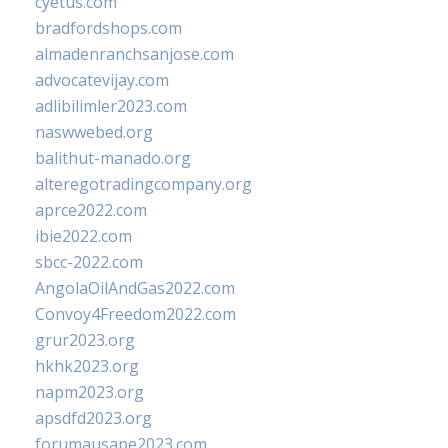
cyetus.com
bradfordshops.com
almadenranchsanjose.com
advocatevijay.com
adlibilimler2023.com
naswwebed.org
balithut-manado.org
alteregotradingcompany.org
aprce2022.com
ibie2022.com
sbcc-2022.com
AngolaOilAndGas2022.com
Convoy4Freedom2022.com
grur2023.org
hkhk2023.org
napm2023.org
apsdfd2023.org
forumausape2023.com