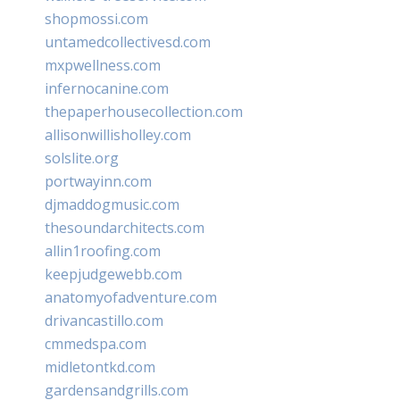
shopmossi.com
untamedcollectivesd.com
mxpwellness.com
infernocanine.com
thepaperhousecollection.com
allisonwillisholley.com
solslite.org
portwayinn.com
djmaddogmusic.com
thesoundarchitects.com
allin1roofing.com
keepjudgewebb.com
anatomyofadventure.com
drivancastillo.com
cmmedspa.com
midletontkd.com
gardensandgrills.com