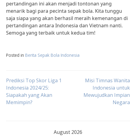
pertandingan ini akan menjadi tontonan yang
menarik bagi para pecinta sepak bola. Kita tunggu
saja siapa yang akan berhasil meraih kemenangan di
pertandingan antara Indonesia dan Vietnam nanti.
Semoga yang terbaik untuk kedua tim!
Posted in
Berita Sepak Bola Indonesia
Post
Prediksi Top Skor Liga 1
Misi Timnas Wanita
Indonesia 2024/25:
Indonesia untuk
Siapakah yang Akan
Mewujudkan Impian
navigation
Memimpin?
Negara
August 2026