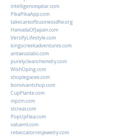
intelligenceqatar.com
PikaPikaApp.com
takecareofbusinessdfw.org
HamadaOfJapan.com
VersifyLifestyle.com
kingscreekadventures.com
antaeuslabs.com
purelycleanchemdry.com
WishOping.com
shoplegacee.com
bonvivantshop.com
CupPlante.com
mpzin.com
stcreal.com
PopUpFlea.com
valueml.com
rebeccatorresjewelry.com