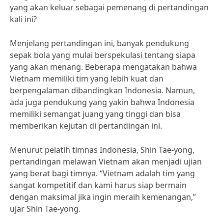
yang akan keluar sebagai pemenang di pertandingan
kali ini?
Menjelang pertandingan ini, banyak pendukung
sepak bola yang mulai berspekulasi tentang siapa
yang akan menang. Beberapa mengatakan bahwa
Vietnam memiliki tim yang lebih kuat dan
berpengalaman dibandingkan Indonesia. Namun,
ada juga pendukung yang yakin bahwa Indonesia
memiliki semangat juang yang tinggi dan bisa
memberikan kejutan di pertandingan ini.
Menurut pelatih timnas Indonesia, Shin Tae-yong,
pertandingan melawan Vietnam akan menjadi ujian
yang berat bagi timnya. “Vietnam adalah tim yang
sangat kompetitif dan kami harus siap bermain
dengan maksimal jika ingin meraih kemenangan,”
ujar Shin Tae-yong.