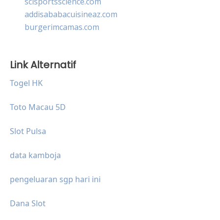
scisportsscience.com
addisababacuisineaz.com
burgerimcamas.com
Link Alternatif
Togel HK
Toto Macau 5D
Slot Pulsa
data kamboja
pengeluaran sgp hari ini
Dana Slot