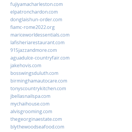
fujiyamacharleston.com
elpatronchardon.com
donglaishun-order.com
fiamc-rome2022.org
mariceworldessentials.com
lafisheriarestaurant.com
915jazzandmore.com
aguadulce-countryfair.com
jakehovis.com
bosswingsduluth.com
birminghamautocare.com
tonyscountrykitchen.com
jbellasnailspa.com
mychaihouse.com
alvisgrooming.com
thegeorginaestate.com
blythewoodseafood.com