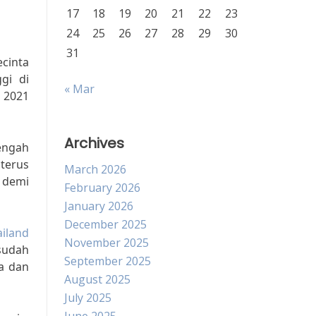
17
18
19
20
21
22
23
24
25
26
27
28
29
30
31
ecinta
gi di
« Mar
 2021
Archives
engah
terus
March 2026
 demi
February 2026
January 2026
December 2025
ailand
November 2025
sudah
September 2025
a dan
August 2025
July 2025