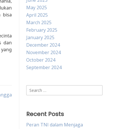
June 2025
mania,
May 2025
dukan
 bisa
April 2025
March 2025
February 2025
cinta
January 2025
s dan
December 2024
n yang
November 2024
October 2024
September 2024
Search
tangga
for:
Recent Posts
Peran TNI dalam Menjaga