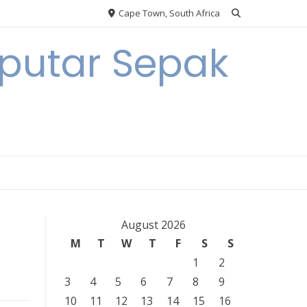
Cape Town, South Africa
eputar Sepak
August 2026
M
T
W
T
F
S
S
1
2
3
4
5
6
7
8
9
10
11
12
13
14
15
16