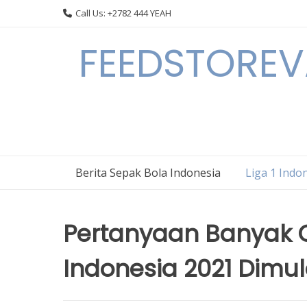
Skip
Call Us: +2782 444 YEAH
to
content
FEEDSTOREVA
Berita Sepak Bola Indonesia
Liga 1 Indo
Pertanyaan Banyak O
Indonesia 2021 Dimul