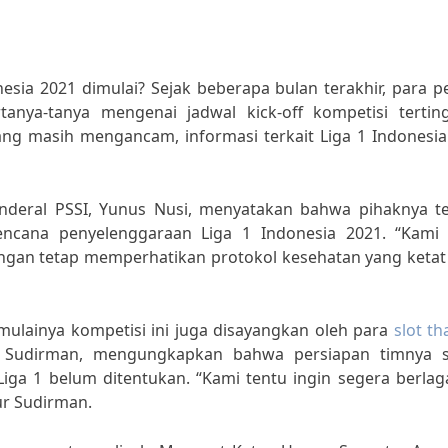
sia 2021 dimulai? Sejak beberapa bulan terakhir, para p
tanya-tanya mengenai jadwal kick-off kompetisi terting
ang masih mengancam, informasi terkait Liga 1 Indonesia
enderal PSSI, Yunus Nusi, menyatakan bahwa pihaknya t
encana penyelenggaraan Liga 1 Indonesia 2021. “Kami 
engan tetap memperhatikan protokol kesehatan yang ketat
ulainya kompetisi ini juga disayangkan oleh para
slot th
rta, Sudirman, mengungkapkan bahwa persiapan timnya 
iga 1 belum ditentukan. “Kami tentu ingin segera berlag
ur Sudirman.