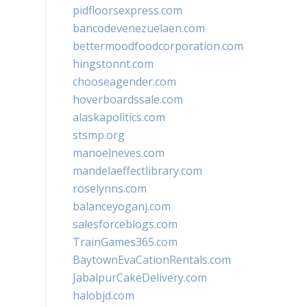
pidfloorsexpress.com
bancodevenezuelaen.com
bettermoodfoodcorporation.com
hingstonnt.com
chooseagender.com
hoverboardssale.com
alaskapolitics.com
stsmp.org
manoelneves.com
mandelaeffectlibrary.com
roselynns.com
balanceyoganj.com
salesforceblogs.com
TrainGames365.com
BaytownEvaCationRentals.com
JabalpurCakeDelivery.com
halobjd.com