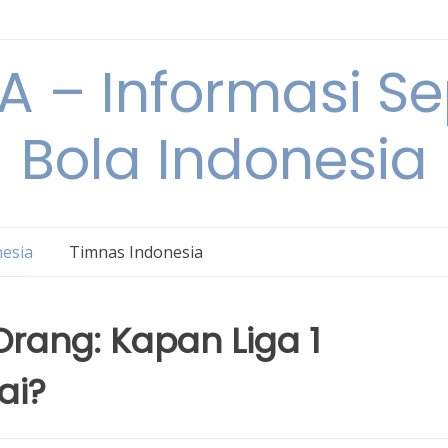
 – Informasi S
Bola Indonesia
nesia
Timnas Indonesia
rang: Kapan Liga 1
ai?