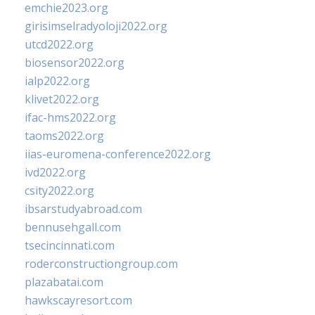
emchie2023.org
girisimselradyoloji2022.org
utcd2022.org
biosensor2022.org
ialp2022.org
klivet2022.org
ifac-hms2022.org
taoms2022.org
iias-euromena-conference2022.org
ivd2022.org
csity2022.org
ibsarstudyabroad.com
bennusehgall.com
tsecincinnati.com
roderconstructiongroup.com
plazabatai.com
hawkscayresort.com