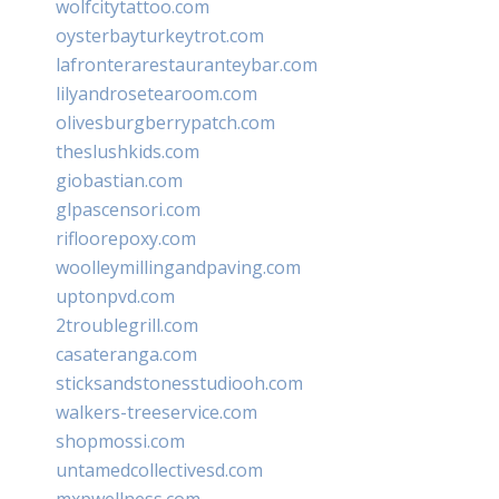
wolfcitytattoo.com
oysterbayturkeytrot.com
lafronterarestauranteybar.com
lilyandrosetearoom.com
olivesburgberrypatch.com
theslushkids.com
giobastian.com
glpascensori.com
rifloorepoxy.com
woolleymillingandpaving.com
uptonpvd.com
2troublegrill.com
casateranga.com
sticksandstonesstudiooh.com
walkers-treeservice.com
shopmossi.com
untamedcollectivesd.com
mxpwellness.com