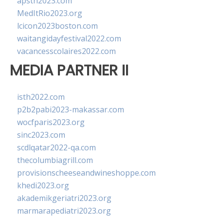
apsth2023.com
MedItRio2023.org
lcicon2023boston.com
waitangidayfestival2022.com
vacancesscolaires2022.com
MEDIA PARTNER II
isth2022.com
p2b2pabi2023-makassar.com
wocfparis2023.org
sinc2023.com
scdlqatar2022-qa.com
thecolumbiagrill.com
provisionscheeseandwineshoppe.com
khedi2023.org
akademikgeriatri2023.org
marmarapediatri2023.org