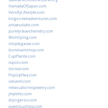
HamadaOfJapan.com
VersifyLifestyle.com
kingscreekadventures.com
antaeuslabs.com
purelycleanchemdry.com
WishOping.com
shoplegacee.com
bonvivantshop.com
CupPlante.com
mpzin.com
stcreal.com
PopUpFlea.com
valueml.com
rebeccatorresjewelry.com
jmpbliss.com
drjorgerico.com
queensushipa.com