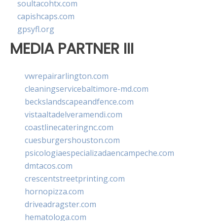
soultacohtx.com
capishcaps.com
gpsyfl.org
MEDIA PARTNER III
vwrepairarlington.com
cleaningservicebaltimore-md.com
beckslandscapeandfence.com
vistaaltadelveramendi.com
coastlinecateringnc.com
cuesburgershouston.com
psicologiaespecializadaencampeche.com
dmtacos.com
crescentstreetprinting.com
hornopizza.com
driveadragster.com
hematologa.com