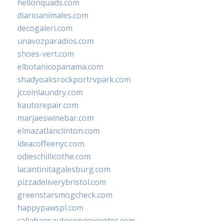
hellonquads.com
diarioanimales.com
decogaleri.com
unavozparadios.com
shoes-vert.com
elbotanicopanama.com
shadyoaksrockportrvpark.com
jccoinlaundry.com
kautorepair.com
marjaeswinebar.com
elmazatlanclinton.com
ideacoffeenyc.com
odieschillicothe.com
lacantinitagalesburg.com
pizzadeliverybristol.com
greenstarsmogcheck.com
happypawspl.com
callahansautoservicecenter.com