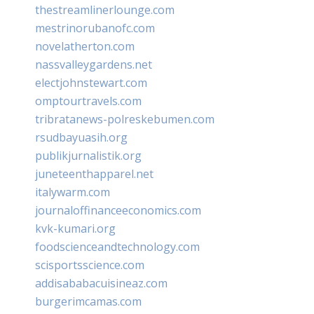
thestreamlinerlounge.com
mestrinorubanofc.com
novelatherton.com
nassvalleygardens.net
electjohnstewart.com
omptourtravels.com
tribratanews-polreskebumen.com
rsudbayuasih.org
publikjurnalistik.org
juneteenthapparel.net
italywarm.com
journaloffinanceeconomics.com
kvk-kumari.org
foodscienceandtechnology.com
scisportsscience.com
addisababacuisineaz.com
burgerimcamas.com