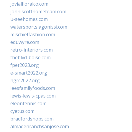
jovialfloralco.com
johnlscotthometeam.com
u-seehomes.com
watersportslagonissi.com
mischieffashion.com
eduwyre.com
retro-interiors.com
theblvd-boise.com
fpet2023.org
e-smart2022.org
ngrc2022.org
leesfamilyfoods.com
lewis-lewis-cpas.com
eleontennis.com
cyetus.com
bradfordshops.com
almadenranchsanjose.com