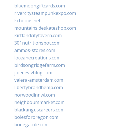
bluemoongiftcards.com
rivercitysteampunkexpo.com
kchoops.net
mountainsideskateshop.com
kirtlandcitytavern.com
301nutritionspot.com
ammos-stores.com
loceanecreations.com
birdsongridgefarm.com
joiedevivblog.com
valera-amsterdam.com
libertybrandhemp.com
norwoodinnwi.com
neighboursmarket.com
blackanguscareers.com
bolesfororegon.com
bodega-ole.com