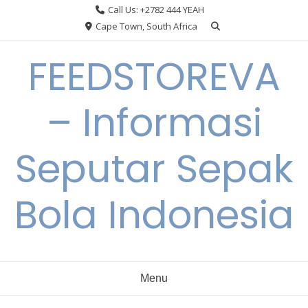
Skip
Call Us: +2782 444 YEAH
to
Cape Town, South Africa
content
FEEDSTOREVA
– Informasi
Seputar Sepak
Bola Indonesia
Menu