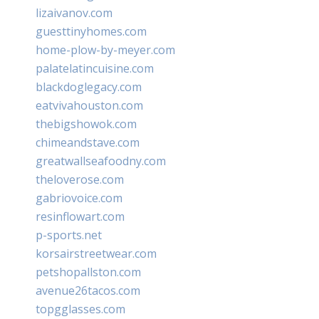
lizaivanov.com
guesttinyhomes.com
home-plow-by-meyer.com
palatelatincuisine.com
blackdoglegacy.com
eatvivahouston.com
thebigshowok.com
chimeandstave.com
greatwallseafoodny.com
theloverose.com
gabriovoice.com
resinflowart.com
p-sports.net
korsairstreetwear.com
petshopallston.com
avenue26tacos.com
topgglasses.com