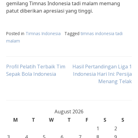
gemilang Timnas Indonesia tadi malam memang
patut diberikan apresiasi yang tinggi.
Posted in
Timnas Indonesia
Tagged
timnas indonesia tadi
malam
Post
Profil Pelatih Terbaik Tim
Hasil Pertandingan Liga 1
Sepak Bola Indonesia
Indonesia Hari Ini: Persija
Menang Telak
navigation
August 2026
M
T
W
T
F
S
S
1
2
3
4
5
6
7
8
9