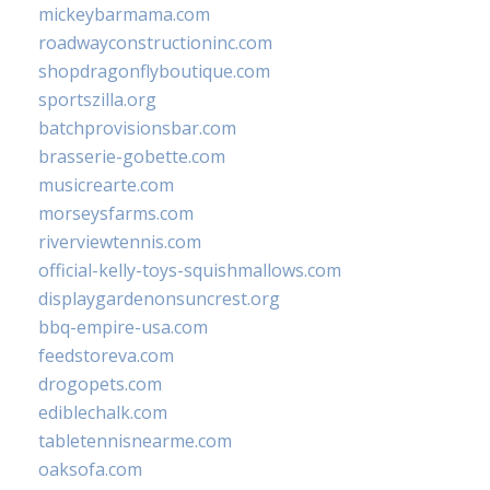
mickeybarmama.com
roadwayconstructioninc.com
shopdragonflyboutique.com
sportszilla.org
batchprovisionsbar.com
brasserie-gobette.com
musicrearte.com
morseysfarms.com
riverviewtennis.com
official-kelly-toys-squishmallows.com
displaygardenonsuncrest.org
bbq-empire-usa.com
feedstoreva.com
drogopets.com
ediblechalk.com
tabletennisnearme.com
oaksofa.com