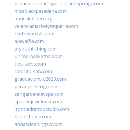
broadmoornailsspacoloradosprings.com
missblackpasadena.com
anneskitchen.org
valenciamarketytaqueria.com
reefrecordsllc.com
alawaffle.com
aryouthfishing.com
united-basketball.com
tios-tacos.com
cafecito-satx.com
graduacionviu2023.com
pecanjackstogo.com
zengardendayspa.com
sparklejewelryinc.com
ironcladtattoostudio.com
bruinshome.com
annascleaningsvc.com