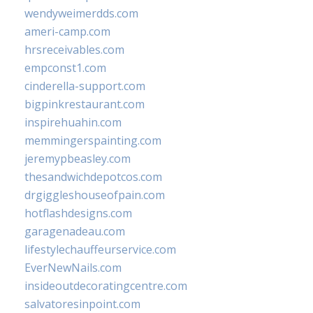
wendyweimerdds.com
ameri-camp.com
hrsreceivables.com
empconst1.com
cinderella-support.com
bigpinkrestaurant.com
inspirehuahin.com
memmingerspainting.com
jeremypbeasley.com
thesandwichdepotcos.com
drgiggleshouseofpain.com
hotflashdesigns.com
garagenadeau.com
lifestylechauffeurservice.com
EverNewNails.com
insideoutdecoratingcentre.com
salvatoresinpoint.com