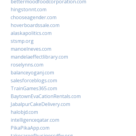
bettermoodfoodcorporation.com
hingstonnt.com
chooseagender.com
hoverboardssale.com
alaskapolitics.com
stsmp.org
manoelneves.com
mandelaeffectlibrary.com
roselynns.com
balanceyoganj.com
salesforceblogs.com
TrainGames365.com
BaytownEvaCationRentals.com
JabalpurCakeDelivery.com
halobjd.com
intelligenceqatar.com
PikaPikaApp.com
takecareofbusinessdfw.org