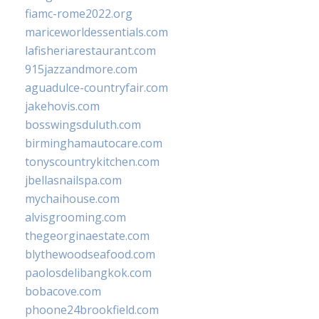
fiamc-rome2022.org
mariceworldessentials.com
lafisheriarestaurant.com
915jazzandmore.com
aguadulce-countryfair.com
jakehovis.com
bosswingsduluth.com
birminghamautocare.com
tonyscountrykitchen.com
jbellasnailspa.com
mychaihouse.com
alvisgrooming.com
thegeorginaestate.com
blythewoodseafood.com
paolosdelibangkok.com
bobacove.com
phoone24brookfield.com