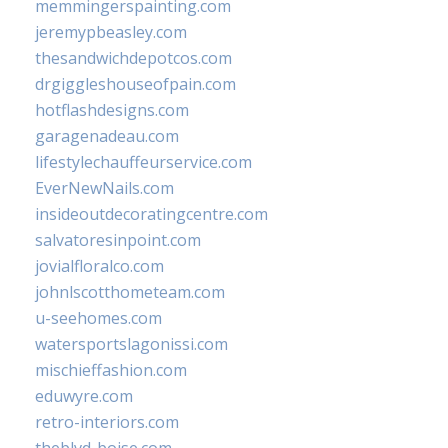
memmingerspainting.com
jeremypbeasley.com
thesandwichdepotcos.com
drgiggleshouseofpain.com
hotflashdesigns.com
garagenadeau.com
lifestylechauffeurservice.com
EverNewNails.com
insideoutdecoratingcentre.com
salvatoresinpoint.com
jovialfloralco.com
johnlscotthometeam.com
u-seehomes.com
watersportslagonissi.com
mischieffashion.com
eduwyre.com
retro-interiors.com