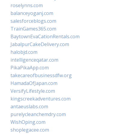
roselynns.com
balanceyoganj.com
salesforceblogs.com
TrainGames365.com
BaytownEvaCationRentals.com
JabalpurCakeDelivery.com
halobjd.com
intelligenceqatar.com
PikaPikaApp.com
takecareofbusinessdfw.org
HamadaOfJapan.com
VersifyLifestyle.com
kingscreekadventures.com
antaeuslabs.com
purelycleanchemdry.com
WishOping.com
shoplegacee.com