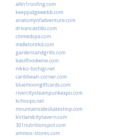
allin1roofing.com
keepjudgewebb.com
anatomyofadventure.com
drivancastillo.com
cmmedspa.com
midletontkd.com
gardensandgrills.com
basilfoodwine.com
nikko-tochigi.net
caribbean-corner.com
bluemoongiftcards.com
rivercitysteampunkexpo.com
kchoops.net
mountainsideskateshop.com
kirtlandcitytavern.com
301nutritionspot.com
ammos-stores.com