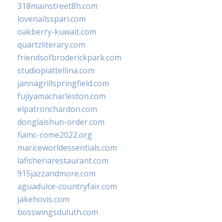
318mainstreet8h.com
lovenailsspari.com
oakberry-kuwait.com
quartzliterary.com
friendsofbroderickpark.com
studiopiattellina.com
jannagrillspringfield.com
fujiyamacharleston.com
elpatronchardon.com
donglaishun-order.com
fiamc-rome2022.org
mariceworldessentials.com
lafisheriarestaurant.com
915jazzandmore.com
aguadulce-countryfair.com
jakehovis.com
bosswingsduluth.com