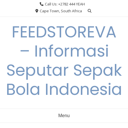
Skip
Call Us: +2782 444 YEAH
to
Cape Town, South Africa
content
FEEDSTOREVA
– Informasi
Seputar Sepak
Bola Indonesia
Menu