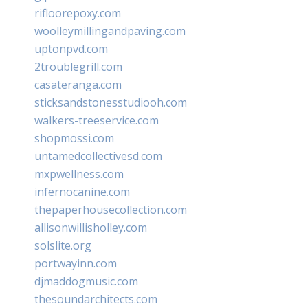
rifloorepoxy.com
woolleymillingandpaving.com
uptonpvd.com
2troublegrill.com
casateranga.com
sticksandstonesstudiooh.com
walkers-treeservice.com
shopmossi.com
untamedcollectivesd.com
mxpwellness.com
infernocanine.com
thepaperhousecollection.com
allisonwillisholley.com
solslite.org
portwayinn.com
djmaddogmusic.com
thesoundarchitects.com