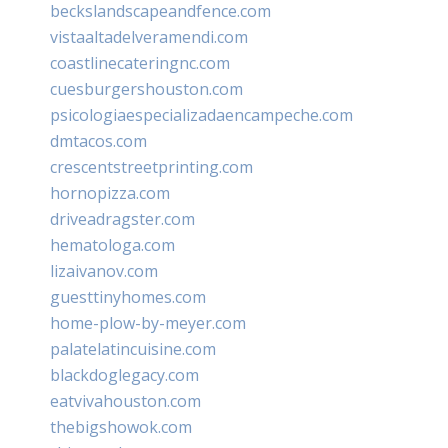
beckslandscapeandfence.com
vistaaltadelveramendi.com
coastlinecateringnc.com
cuesburgershouston.com
psicologiaespecializadaencampeche.com
dmtacos.com
crescentstreetprinting.com
hornopizza.com
driveadragster.com
hematologa.com
lizaivanov.com
guesttinyhomes.com
home-plow-by-meyer.com
palatelatincuisine.com
blackdoglegacy.com
eatvivahouston.com
thebigshowok.com