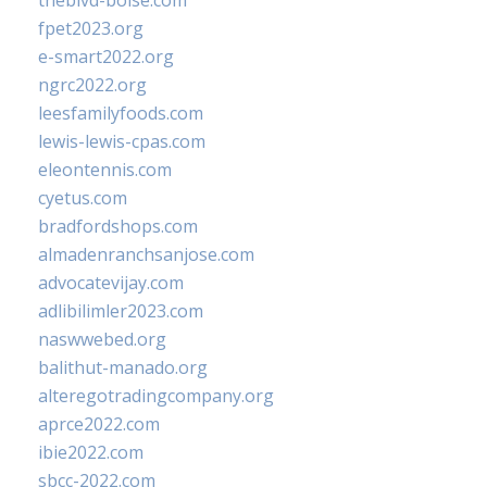
theblvd-boise.com
fpet2023.org
e-smart2022.org
ngrc2022.org
leesfamilyfoods.com
lewis-lewis-cpas.com
eleontennis.com
cyetus.com
bradfordshops.com
almadenranchsanjose.com
advocatevijay.com
adlibilimler2023.com
naswwebed.org
balithut-manado.org
alteregotradingcompany.org
aprce2022.com
ibie2022.com
sbcc-2022.com