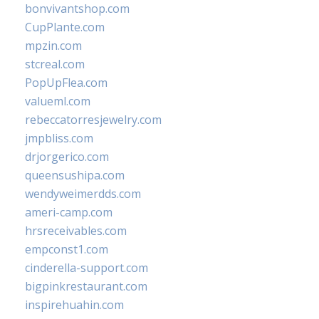
bonvivantshop.com
CupPlante.com
mpzin.com
stcreal.com
PopUpFlea.com
valueml.com
rebeccatorresjewelry.com
jmpbliss.com
drjorgerico.com
queensushipa.com
wendyweimerdds.com
ameri-camp.com
hrsreceivables.com
empconst1.com
cinderella-support.com
bigpinkrestaurant.com
inspirehuahin.com