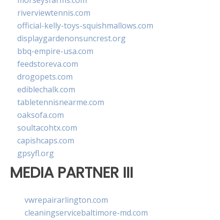
morseysfarms.com
riverviewtennis.com
official-kelly-toys-squishmallows.com
displaygardenonsuncrest.org
bbq-empire-usa.com
feedstoreva.com
drogopets.com
ediblechalk.com
tabletennisnearme.com
oaksofa.com
soultacohtx.com
capishcaps.com
gpsyfl.org
MEDIA PARTNER III
vwrepairarlington.com
cleaningservicebaltimore-md.com