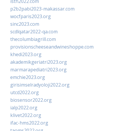
isth2022.com
p2b2pabi2023-makassar.com
wocfparis2023.org
sinc2023.com
scdlqatar2022-qa.com
thecolumbiagrill.com
provisionscheeseandwineshoppe.com
khedi2023.org
akademikgeriatri2023.org
marmarapediatri2023.org
emchie2023.org
girisimselradyoloji2022.org
utcd2022.org
biosensor2022.org
ialp2022.org
klivet2022.org
ifac-hms2022.org
taoms2022.org