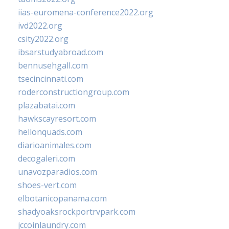
iias-euromena-conference2022.org
ivd2022.org
csity2022.org
ibsarstudyabroad.com
bennusehgall.com
tsecincinnati.com
roderconstructiongroup.com
plazabatai.com
hawkscayresort.com
hellonquads.com
diarioanimales.com
decogaleri.com
unavozparadios.com
shoes-vert.com
elbotanicopanama.com
shadyoaksrockportrvpark.com
jccoinlaundry.com