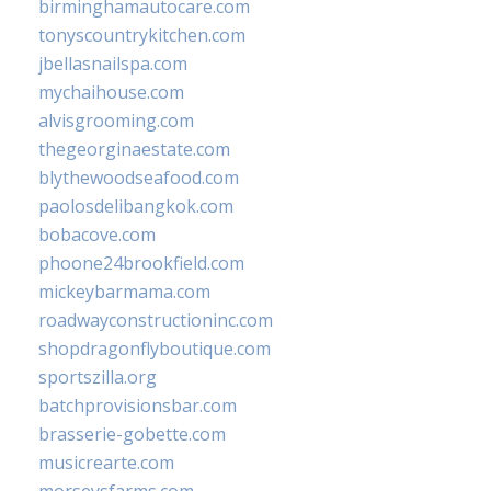
birminghamautocare.com
tonyscountrykitchen.com
jbellasnailspa.com
mychaihouse.com
alvisgrooming.com
thegeorginaestate.com
blythewoodseafood.com
paolosdelibangkok.com
bobacove.com
phoone24brookfield.com
mickeybarmama.com
roadwayconstructioninc.com
shopdragonflyboutique.com
sportszilla.org
batchprovisionsbar.com
brasserie-gobette.com
musicrearte.com