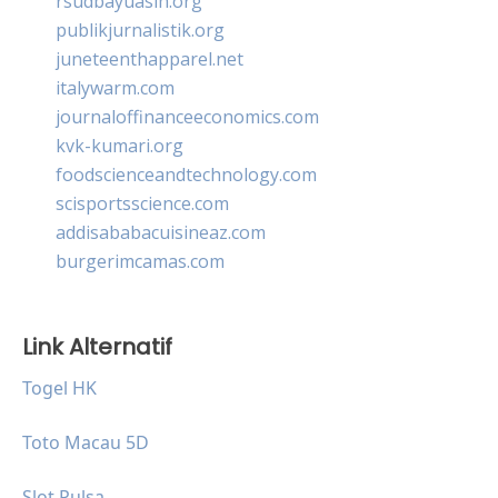
rsudbayuasih.org
publikjurnalistik.org
juneteenthapparel.net
italywarm.com
journaloffinanceeconomics.com
kvk-kumari.org
foodscienceandtechnology.com
scisportsscience.com
addisababacuisineaz.com
burgerimcamas.com
Link Alternatif
Togel HK
Toto Macau 5D
Slot Pulsa