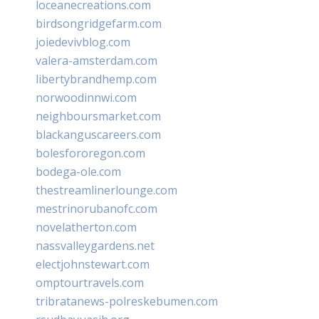
loceanecreations.com
birdsongridgefarm.com
joiedevivblog.com
valera-amsterdam.com
libertybrandhemp.com
norwoodinnwi.com
neighboursmarket.com
blackanguscareers.com
bolesfororegon.com
bodega-ole.com
thestreamlinerlounge.com
mestrinorubanofc.com
novelatherton.com
nassvalleygardens.net
electjohnstewart.com
omptourtravels.com
tribratanews-polreskebumen.com