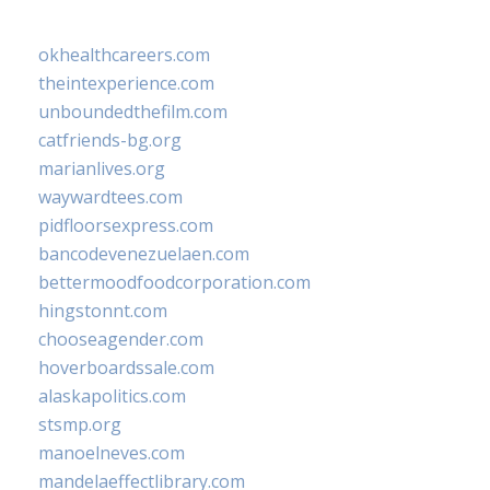
okhealthcareers.com
theintexperience.com
unboundedthefilm.com
catfriends-bg.org
marianlives.org
waywardtees.com
pidfloorsexpress.com
bancodevenezuelaen.com
bettermoodfoodcorporation.com
hingstonnt.com
chooseagender.com
hoverboardssale.com
alaskapolitics.com
stsmp.org
manoelneves.com
mandelaeffectlibrary.com