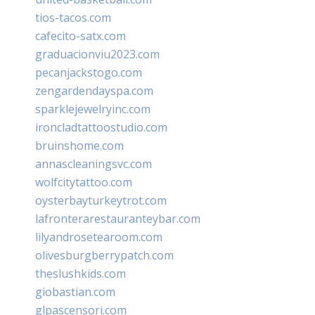
tios-tacos.com
cafecito-satx.com
graduacionviu2023.com
pecanjackstogo.com
zengardendayspa.com
sparklejewelryinc.com
ironcladtattoostudio.com
bruinshome.com
annascleaningsvc.com
wolfcitytattoo.com
oysterbayturkeytrot.com
lafronterarestauranteybar.com
lilyandrosetearoom.com
olivesburgberrypatch.com
theslushkids.com
giobastian.com
glpascensori.com