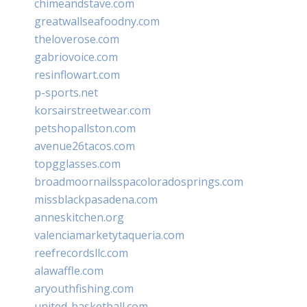
chimeandstave.com
greatwallseafoodny.com
theloverose.com
gabriovoice.com
resinflowart.com
p-sports.net
korsairstreetwear.com
petshopallston.com
avenue26tacos.com
topgglasses.com
broadmoornailsspacoloradosprings.com
missblackpasadena.com
anneskitchen.org
valenciamarketytaqueria.com
reefrecordsllc.com
alawaffle.com
aryouthfishing.com
united-basketball.com