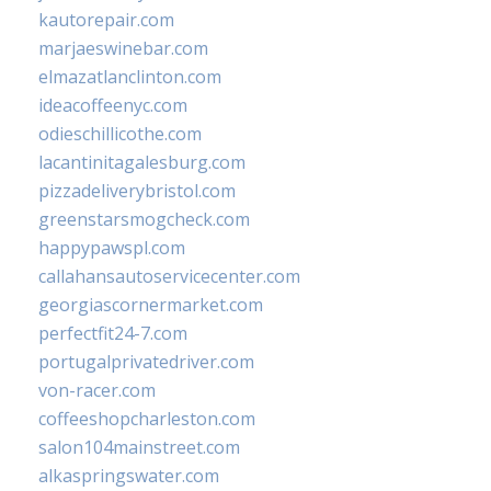
kautorepair.com
marjaeswinebar.com
elmazatlanclinton.com
ideacoffeenyc.com
odieschillicothe.com
lacantinitagalesburg.com
pizzadeliverybristol.com
greenstarsmogcheck.com
happypawspl.com
callahansautoservicecenter.com
georgiascornermarket.com
perfectfit24-7.com
portugalprivatedriver.com
von-racer.com
coffeeshopcharleston.com
salon104mainstreet.com
alkaspringswater.com