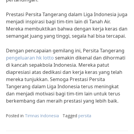
Prestasi Persita Tangerang dalam Liga Indonesia juga
menjadi inspirasi bagi tim-tim lain di Tanah Air.
Mereka membuktikan bahwa dengan kerja keras dan
semangat juang yang tinggi, segala hal bisa tercapai.
Dengan pencapaian gemilang ini, Persita Tangerang
pengeluaran hk lotto
semakin dikenal dan dihormati
di kancah sepakbola Indonesia. Mereka patut
diapresiasi atas dedikasi dan kerja keras yang telah
mereka tunjukkan. Semoga Prestasi Persita
Tangerang dalam Liga Indonesia terus meningkat
dan menjadi motivasi bagi tim-tim lain untuk terus
berkembang dan meraih prestasi yang lebih baik.
Posted in
Timnas Indonesia
Tagged
persita