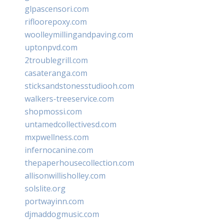
glpascensori.com
rifloorepoxy.com
woolleymillingandpaving.com
uptonpvd.com
2troublegrill.com
casateranga.com
sticksandstonesstudiooh.com
walkers-treeservice.com
shopmossi.com
untamedcollectivesd.com
mxpwellness.com
infernocanine.com
thepaperhousecollection.com
allisonwillisholley.com
solslite.org
portwayinn.com
djmaddogmusic.com