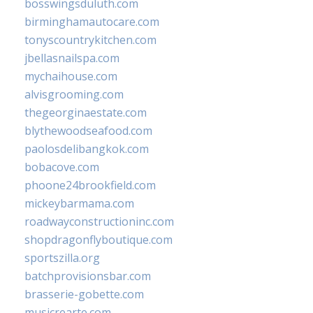
bosswingsduluth.com
birminghamautocare.com
tonyscountrykitchen.com
jbellasnailspa.com
mychaihouse.com
alvisgrooming.com
thegeorginaestate.com
blythewoodseafood.com
paolosdelibangkok.com
bobacove.com
phoone24brookfield.com
mickeybarmama.com
roadwayconstructioninc.com
shopdragonflyboutique.com
sportszilla.org
batchprovisionsbar.com
brasserie-gobette.com
musicrearte.com