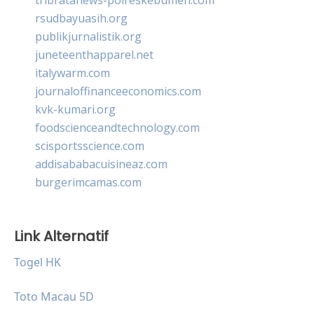
rsudbayuasih.org
publikjurnalistik.org
juneteenthapparel.net
italywarm.com
journaloffinanceeconomics.com
kvk-kumari.org
foodscienceandtechnology.com
scisportsscience.com
addisababacuisineaz.com
burgerimcamas.com
Link Alternatif
Togel HK
Toto Macau 5D