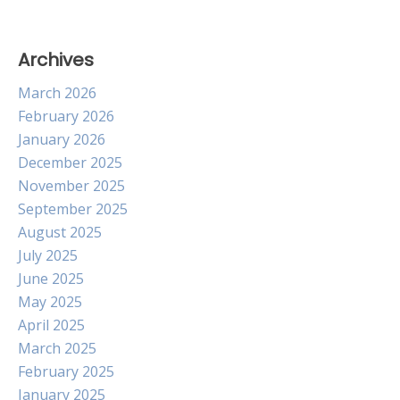
Archives
March 2026
February 2026
January 2026
December 2025
November 2025
September 2025
August 2025
July 2025
June 2025
May 2025
April 2025
March 2025
February 2025
January 2025