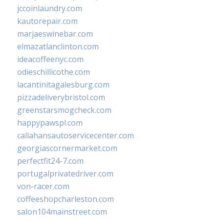
jccoinlaundry.com
kautorepair.com
marjaeswinebar.com
elmazatlanclinton.com
ideacoffeenyc.com
odieschillicothe.com
lacantinitagalesburg.com
pizzadeliverybristol.com
greenstarsmogcheck.com
happypawspl.com
callahansautoservicecenter.com
georgiascornermarket.com
perfectfit24-7.com
portugalprivatedriver.com
von-racer.com
coffeeshopcharleston.com
salon104mainstreet.com