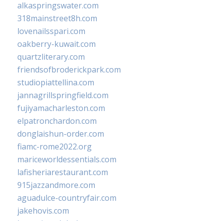
alkaspringswater.com
318mainstreet8h.com
lovenailsspari.com
oakberry-kuwait.com
quartzliterary.com
friendsofbroderickpark.com
studiopiattellina.com
jannagrillspringfield.com
fujiyamacharleston.com
elpatronchardon.com
donglaishun-order.com
fiamc-rome2022.org
mariceworldessentials.com
lafisheriarestaurant.com
915jazzandmore.com
aguadulce-countryfair.com
jakehovis.com