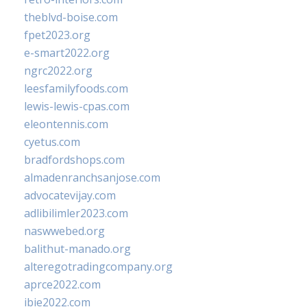
theblvd-boise.com
fpet2023.org
e-smart2022.org
ngrc2022.org
leesfamilyfoods.com
lewis-lewis-cpas.com
eleontennis.com
cyetus.com
bradfordshops.com
almadenranchsanjose.com
advocatevijay.com
adlibilimler2023.com
naswwebed.org
balithut-manado.org
alteregotradingcompany.org
aprce2022.com
ibie2022.com