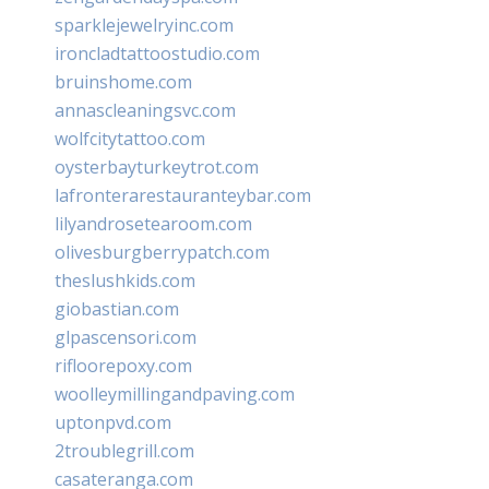
sparklejewelryinc.com
ironcladtattoostudio.com
bruinshome.com
annascleaningsvc.com
wolfcitytattoo.com
oysterbayturkeytrot.com
lafronterarestauranteybar.com
lilyandrosetearoom.com
olivesburgberrypatch.com
theslushkids.com
giobastian.com
glpascensori.com
rifloorepoxy.com
woolleymillingandpaving.com
uptonpvd.com
2troublegrill.com
casateranga.com