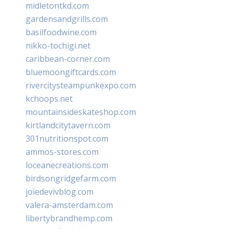
midletontkd.com
gardensandgrills.com
basilfoodwine.com
nikko-tochigi.net
caribbean-corner.com
bluemoongiftcards.com
rivercitysteampunkexpo.com
kchoops.net
mountainsideskateshop.com
kirtlandcitytavern.com
301nutritionspot.com
ammos-stores.com
loceanecreations.com
birdsongridgefarm.com
joiedevivblog.com
valera-amsterdam.com
libertybrandhemp.com