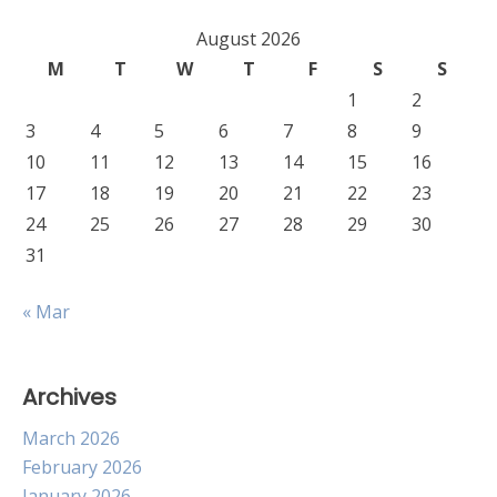
August 2026
M
T
W
T
F
S
S
1
2
3
4
5
6
7
8
9
10
11
12
13
14
15
16
17
18
19
20
21
22
23
24
25
26
27
28
29
30
31
« Mar
Archives
March 2026
February 2026
January 2026