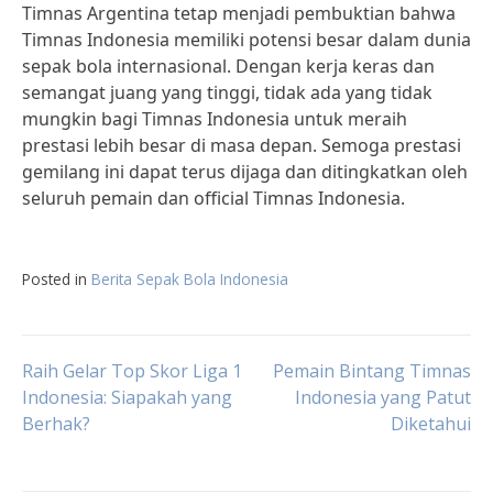
Timnas Argentina tetap menjadi pembuktian bahwa
Timnas Indonesia memiliki potensi besar dalam dunia
sepak bola internasional. Dengan kerja keras dan
semangat juang yang tinggi, tidak ada yang tidak
mungkin bagi Timnas Indonesia untuk meraih
prestasi lebih besar di masa depan. Semoga prestasi
gemilang ini dapat terus dijaga dan ditingkatkan oleh
seluruh pemain dan official Timnas Indonesia.
Posted in
Berita Sepak Bola Indonesia
Post
Raih Gelar Top Skor Liga 1
Pemain Bintang Timnas
Indonesia: Siapakah yang
Indonesia yang Patut
Berhak?
Diketahui
navigation