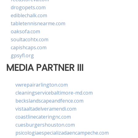
drogopets.com
ediblechalk.com
tabletennisnearme.com
oaksofa.com
soultacohtx.com
capishcaps.com
gpsyfl.org
MEDIA PARTNER III
vwrepairarlington.com
cleaningservicebaltimore-md.com
beckslandscapeandfence.com
vistaaltadelveramendi.com
coastlinecateringnc.com
cuesburgershouston.com
psicologiaespecializadaencampeche.com