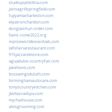
studiopiattellina.com
jannagrillspringfield.com
fujiyamacharleston.com
elpatronchardon.com
donglaishun-order.com
fiamc-rome2022.org
mariceworldessentials.com
lafisheriarestaurant.com
915jazzandmore.com
aguadulce-countryfair.com
jakehovis.com
bosswingsduluth.com
birminghamautocare.com
tonyscountrykitchen.com
jbellasnailspa.com
mychaihouse.com
alvisgrooming.com