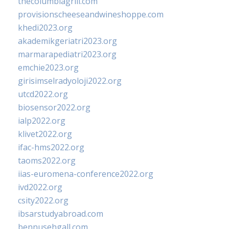
thecolumbiagrill.com
provisionscheeseandwineshoppe.com
khedi2023.org
akademikgeriatri2023.org
marmarapediatri2023.org
emchie2023.org
girisimselradyoloji2022.org
utcd2022.org
biosensor2022.org
ialp2022.org
klivet2022.org
ifac-hms2022.org
taoms2022.org
iias-euromena-conference2022.org
ivd2022.org
csity2022.org
ibsarstudyabroad.com
bennusehgall.com