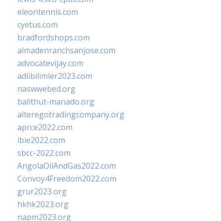
eleontennis.com
cyetus.com
bradfordshops.com
almadenranchsanjose.com
advocatevijay.com
adlibilimler2023.com
naswwebed.org
balithut-manado.org
alteregotradingcompany.org
aprce2022.com
ibie2022.com
sbcc-2022.com
AngolaOilAndGas2022.com
Convoy4Freedom2022.com
grur2023.org
hkhk2023.org
napm2023.org