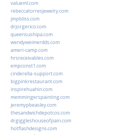
valueml.com
rebeccatorresjewelry.com
jmpbliss.com
drjorgerico.com
queensushipa.com
wendyweimerdds.com
ameri-camp.com
hrsreceivables.com
empconst1.com
cinderella-support.com
bigpinkrestaurant.com
inspirehuahin.com
memmingerspainting.com
jeremypbeasley.com
thesandwichdepotcos.com
drgiggleshouseofpain.com
hotflashdesigns.com