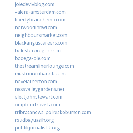
joiedevivblog.com
valera-amsterdam.com
libertybrandhemp.com
norwoodinnwi.com
neighboursmarket.com
blackanguscareers.com
bolesfororegon.com
bodega-ole.com
thestreamlinerlounge.com
mestrinorubanofc.com
novelatherton.com
nassvalleygardens.net
electjohnstewart.com
omptourtravels.com
tribratanews-polreskebumen.com
rsudbayuasih.org
publikjurnalistik.org