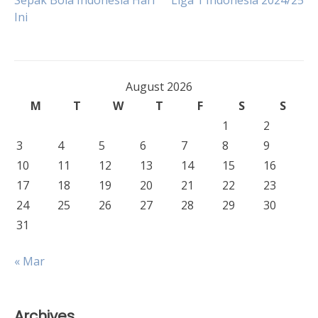
Sepak Bola Indonesia Hari
Liga 1 Indonesia 2024/25
Ini
navigation
August 2026
M
T
W
T
F
S
S
1
2
3
4
5
6
7
8
9
10
11
12
13
14
15
16
17
18
19
20
21
22
23
24
25
26
27
28
29
30
31
« Mar
Archives