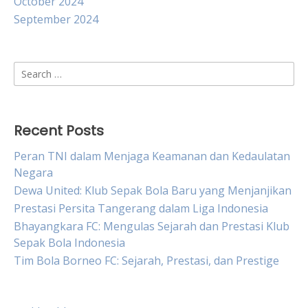
October 2024
September 2024
Search
for:
Recent Posts
Peran TNI dalam Menjaga Keamanan dan Kedaulatan
Negara
Dewa United: Klub Sepak Bola Baru yang Menjanjikan
Prestasi Persita Tangerang dalam Liga Indonesia
Bhayangkara FC: Mengulas Sejarah dan Prestasi Klub
Sepak Bola Indonesia
Tim Bola Borneo FC: Sejarah, Prestasi, dan Prestige