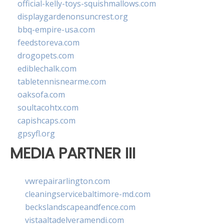
official-kelly-toys-squishmallows.com
displaygardenonsuncrest.org
bbq-empire-usa.com
feedstoreva.com
drogopets.com
ediblechalk.com
tabletennisnearme.com
oaksofa.com
soultacohtx.com
capishcaps.com
gpsyfl.org
MEDIA PARTNER III
vwrepairarlington.com
cleaningservicebaltimore-md.com
beckslandscapeandfence.com
vistaaltadelveramendi.com