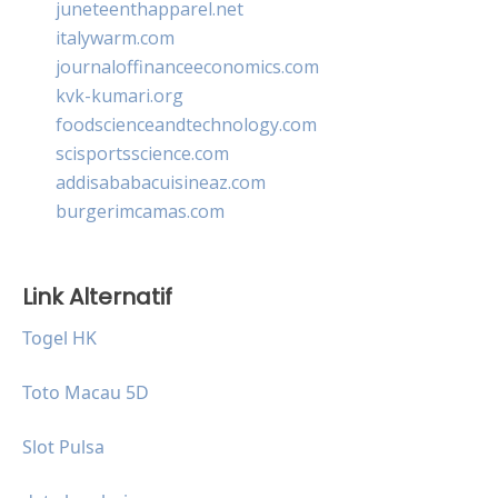
juneteenthapparel.net
italywarm.com
journaloffinanceeconomics.com
kvk-kumari.org
foodscienceandtechnology.com
scisportsscience.com
addisababacuisineaz.com
burgerimcamas.com
Link Alternatif
Togel HK
Toto Macau 5D
Slot Pulsa