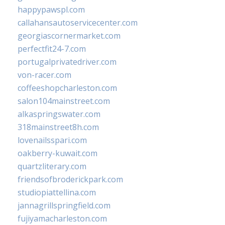
happypawspl.com
callahansautoservicecenter.com
georgiascornermarket.com
perfectfit24-7.com
portugalprivatedriver.com
von-racer.com
coffeeshopcharleston.com
salon104mainstreet.com
alkaspringswater.com
318mainstreet8h.com
lovenailsspari.com
oakberry-kuwait.com
quartzliterary.com
friendsofbroderickpark.com
studiopiattellina.com
jannagrillspringfield.com
fujiyamacharleston.com