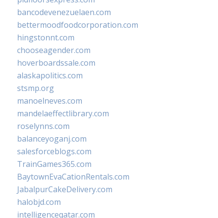
bancodevenezuelaen.com
bettermoodfoodcorporation.com
hingstonnt.com
chooseagender.com
hoverboardssale.com
alaskapolitics.com
stsmp.org
manoelneves.com
mandelaeffectlibrary.com
roselynns.com
balanceyoganj.com
salesforceblogs.com
TrainGames365.com
BaytownEvaCationRentals.com
JabalpurCakeDelivery.com
halobjd.com
intelligenceqatar.com