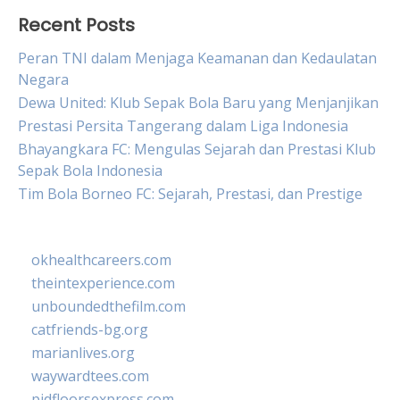
Recent Posts
Peran TNI dalam Menjaga Keamanan dan Kedaulatan
Negara
Dewa United: Klub Sepak Bola Baru yang Menjanjikan
Prestasi Persita Tangerang dalam Liga Indonesia
Bhayangkara FC: Mengulas Sejarah dan Prestasi Klub
Sepak Bola Indonesia
Tim Bola Borneo FC: Sejarah, Prestasi, dan Prestige
okhealthcareers.com
theintexperience.com
unboundedthefilm.com
catfriends-bg.org
marianlives.org
waywardtees.com
pidfloorsexpress.com