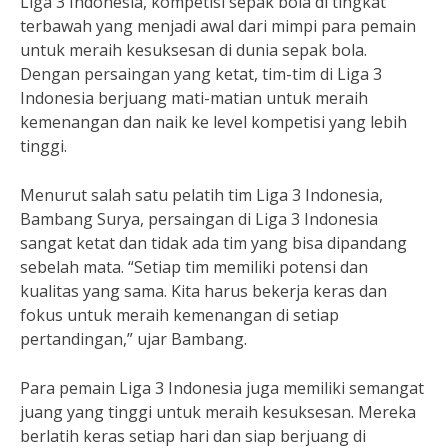
Liga 3 Indonesia, kompetisi sepak bola di tingkat
terbawah yang menjadi awal dari mimpi para pemain
untuk meraih kesuksesan di dunia sepak bola.
Dengan persaingan yang ketat, tim-tim di Liga 3
Indonesia berjuang mati-matian untuk meraih
kemenangan dan naik ke level kompetisi yang lebih
tinggi.
Menurut salah satu pelatih tim Liga 3 Indonesia,
Bambang Surya, persaingan di Liga 3 Indonesia
sangat ketat dan tidak ada tim yang bisa dipandang
sebelah mata. “Setiap tim memiliki potensi dan
kualitas yang sama. Kita harus bekerja keras dan
fokus untuk meraih kemenangan di setiap
pertandingan,” ujar Bambang.
Para pemain Liga 3 Indonesia juga memiliki semangat
juang yang tinggi untuk meraih kesuksesan. Mereka
berlatih keras setiap hari dan siap berjuang di