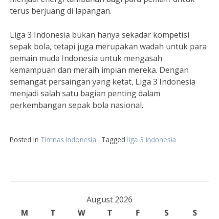
terus berjuang di lapangan.
Liga 3 Indonesia bukan hanya sekadar kompetisi
sepak bola, tetapi juga merupakan wadah untuk para
pemain muda Indonesia untuk mengasah
kemampuan dan meraih impian mereka. Dengan
semangat persaingan yang ketat, Liga 3 Indonesia
menjadi salah satu bagian penting dalam
perkembangan sepak bola nasional.
Posted in
Timnas Indonesia
Tagged
liga 3 indonesia
August 2026
M
T
W
T
F
S
S