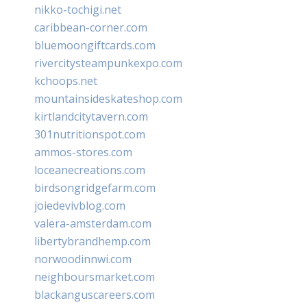
nikko-tochigi.net
caribbean-corner.com
bluemoongiftcards.com
rivercitysteampunkexpo.com
kchoops.net
mountainsideskateshop.com
kirtlandcitytavern.com
301nutritionspot.com
ammos-stores.com
loceanecreations.com
birdsongridgefarm.com
joiedevivblog.com
valera-amsterdam.com
libertybrandhemp.com
norwoodinnwi.com
neighboursmarket.com
blackanguscareers.com