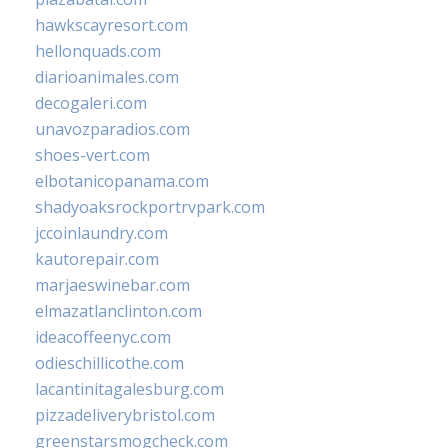
hawkscayresort.com
hellonquads.com
diarioanimales.com
decogaleri.com
unavozparadios.com
shoes-vert.com
elbotanicopanama.com
shadyoaksrockportrvpark.com
jccoinlaundry.com
kautorepair.com
marjaeswinebar.com
elmazatlanclinton.com
ideacoffeenyc.com
odieschillicothe.com
lacantinitagalesburg.com
pizzadeliverybristol.com
greenstarsmogcheck.com