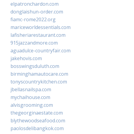
elpatronchardon.com
donglaishun-order.com
fiamc-rome2022.org
mariceworldessentials.com
lafisheriarestaurant.com
915jazzandmore.com
aguadulce-countryfair.com
jakehovis.com
bosswingsduluth.com
birminghamautocare.com
tonyscountrykitchen.com
jbellasnailspa.com
mychaihouse.com
alvisgrooming.com
thegeorginaestate.com
blythewoodseafood.com
paolosdelibangkok.com