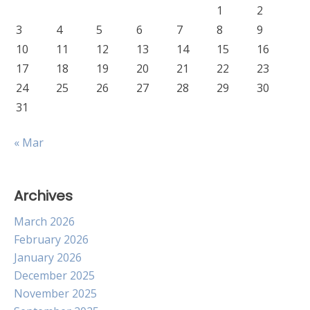
1
2
3
4
5
6
7
8
9
10
11
12
13
14
15
16
17
18
19
20
21
22
23
24
25
26
27
28
29
30
31
« Mar
Archives
March 2026
February 2026
January 2026
December 2025
November 2025