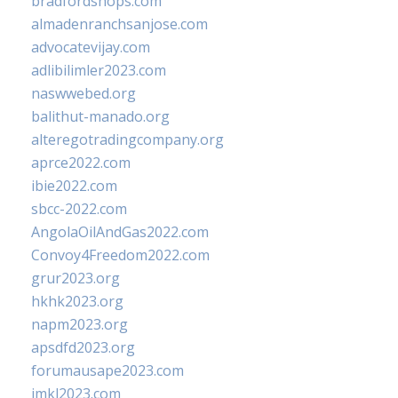
bradfordshops.com
almadenranchsanjose.com
advocatevijay.com
adlibilimler2023.com
naswwebed.org
balithut-manado.org
alteregotradingcompany.org
aprce2022.com
ibie2022.com
sbcc-2022.com
AngolaOilAndGas2022.com
Convoy4Freedom2022.com
grur2023.org
hkhk2023.org
napm2023.org
apsdfd2023.org
forumausape2023.com
imkl2023.com