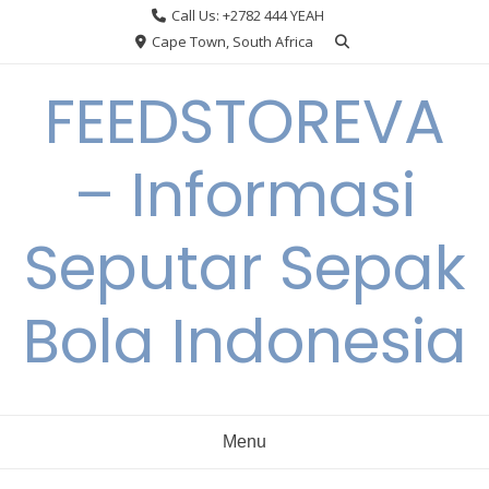
Skip
Call Us: +2782 444 YEAH
to
Cape Town, South Africa
content
FEEDSTOREVA
– Informasi
Seputar Sepak
Bola Indonesia
Menu