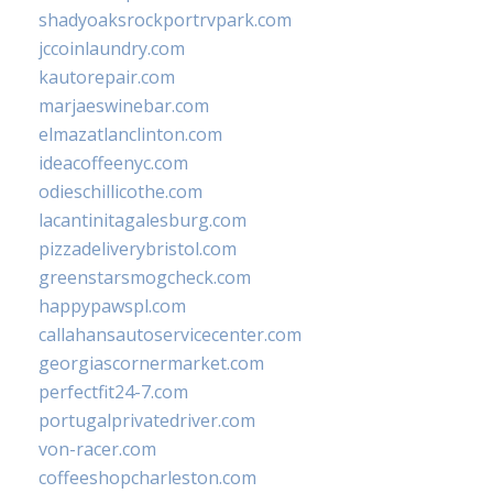
shadyoaksrockportrvpark.com
jccoinlaundry.com
kautorepair.com
marjaeswinebar.com
elmazatlanclinton.com
ideacoffeenyc.com
odieschillicothe.com
lacantinitagalesburg.com
pizzadeliverybristol.com
greenstarsmogcheck.com
happypawspl.com
callahansautoservicecenter.com
georgiascornermarket.com
perfectfit24-7.com
portugalprivatedriver.com
von-racer.com
coffeeshopcharleston.com