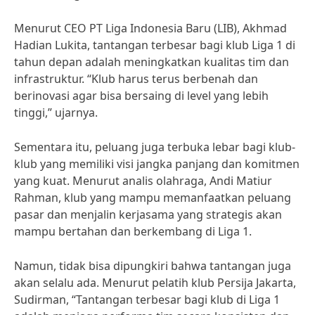
Menurut CEO PT Liga Indonesia Baru (LIB), Akhmad
Hadian Lukita, tantangan terbesar bagi klub Liga 1 di
tahun depan adalah meningkatkan kualitas tim dan
infrastruktur. “Klub harus terus berbenah dan
berinovasi agar bisa bersaing di level yang lebih
tinggi,” ujarnya.
Sementara itu, peluang juga terbuka lebar bagi klub-
klub yang memiliki visi jangka panjang dan komitmen
yang kuat. Menurut analis olahraga, Andi Matiur
Rahman, klub yang mampu memanfaatkan peluang
pasar dan menjalin kerjasama yang strategis akan
mampu bertahan dan berkembang di Liga 1.
Namun, tidak bisa dipungkiri bahwa tantangan juga
akan selalu ada. Menurut pelatih klub Persija Jakarta,
Sudirman, “Tantangan terbesar bagi klub di Liga 1