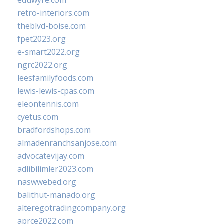
eduwyre.com
retro-interiors.com
theblvd-boise.com
fpet2023.org
e-smart2022.org
ngrc2022.org
leesfamilyfoods.com
lewis-lewis-cpas.com
eleontennis.com
cyetus.com
bradfordshops.com
almadenranchsanjose.com
advocatevijay.com
adlibilimler2023.com
naswwebed.org
balithut-manado.org
alteregotradingcompany.org
aprce2022.com