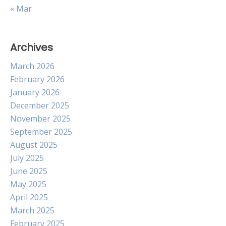
« Mar
Archives
March 2026
February 2026
January 2026
December 2025
November 2025
September 2025
August 2025
July 2025
June 2025
May 2025
April 2025
March 2025
February 2025