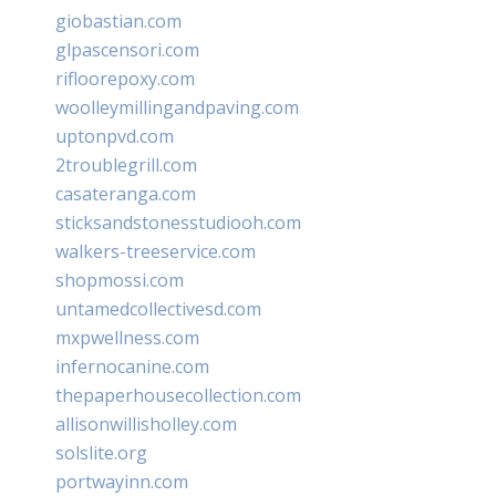
giobastian.com
glpascensori.com
rifloorepoxy.com
woolleymillingandpaving.com
uptonpvd.com
2troublegrill.com
casateranga.com
sticksandstonesstudiooh.com
walkers-treeservice.com
shopmossi.com
untamedcollectivesd.com
mxpwellness.com
infernocanine.com
thepaperhousecollection.com
allisonwillisholley.com
solslite.org
portwayinn.com