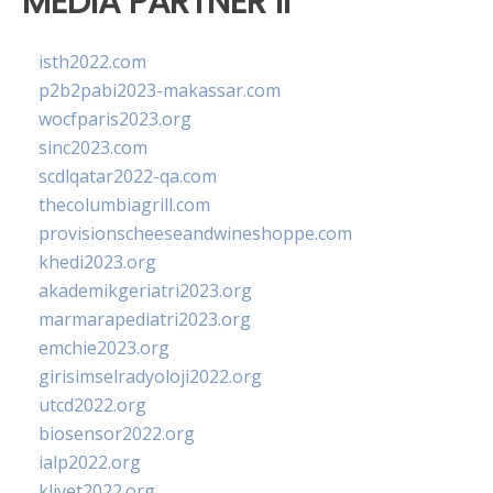
MEDIA PARTNER II
isth2022.com
p2b2pabi2023-makassar.com
wocfparis2023.org
sinc2023.com
scdlqatar2022-qa.com
thecolumbiagrill.com
provisionscheeseandwineshoppe.com
khedi2023.org
akademikgeriatri2023.org
marmarapediatri2023.org
emchie2023.org
girisimselradyoloji2022.org
utcd2022.org
biosensor2022.org
ialp2022.org
klivet2022.org