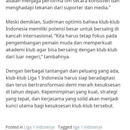
adalah menjaga performa tim secara konsisten dan
menghadapi tekanan dari suporter dan media.”
Meski demikian, Sudirman optimis bahwa klub-klub
Indonesia memiliki potensi besar untuk bersaing di
kancah internasional. “Kita harus tetap fokus pada
pengembangan pemain muda dan memperkuat
akademi klub agar bisa bersaing dengan klub-klub
dari luar negeri,” tambahnya.
Dengan berbagai tantangan dan peluang yang ada,
klub-klub Liga 1 Indonesia harus siap beradaptasi
dan terus bertransformasi demi meraih kesuksesan
di tahun depan. Kepemimpinan yang kuat, strategi
yang tepat, dan kerjasama yang solid akan menjadi
kunci utama bagi kesuksesan klub-klub tersebut.
Posted in
Liga 1 Indonesia
Tagged
liga 1 indonesia