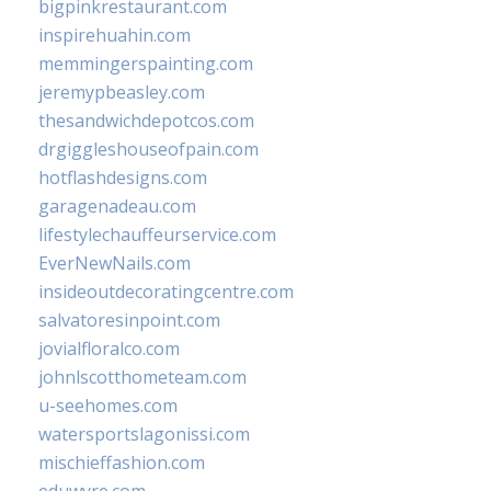
bigpinkrestaurant.com
inspirehuahin.com
memmingerspainting.com
jeremypbeasley.com
thesandwichdepotcos.com
drgiggleshouseofpain.com
hotflashdesigns.com
garagenadeau.com
lifestylechauffeurservice.com
EverNewNails.com
insideoutdecoratingcentre.com
salvatoresinpoint.com
jovialfloralco.com
johnlscotthometeam.com
u-seehomes.com
watersportslagonissi.com
mischieffashion.com