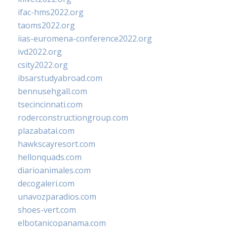
ifac-hms2022.org
taoms2022.org
iias-euromena-conference2022.org
ivd2022.org
csity2022.org
ibsarstudyabroad.com
bennusehgall.com
tsecincinnati.com
roderconstructiongroup.com
plazabatai.com
hawkscayresort.com
hellonquads.com
diarioanimales.com
decogaleri.com
unavozparadios.com
shoes-vert.com
elbotanicopanama.com