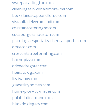
vwrepairarlington.com
cleaningservicebaltimore-md.com
beckslandscapeandfence.com
vistaaltadelveramendi.com
coastlinecateringnc.com
cuesburgershouston.com
psicologiaespecializadaencampeche.com
dmtacos.com
crescentstreetprinting.com
hornopizza.com
driveadragster.com
hematologa.com
lizaivanov.com
guesttinyhomes.com
home-plow-by-meyer.com
palatelatincuisine.com
blackdoglegacy.com