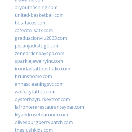
aryouthfishing.com
united-basketball.com
tios-tacos.com
cafecito-satx.com
graduacionviu2023.com
pecanjackstogo.com
zengardendayspa.com
sparklejewelryinc.com
ironcladtattoostudio.com
bruinshome.com
annascleaningsvc.com
wolfcitytattoo.com
oysterbayturkeytrot.com
lafronterarestauranteybar.com
lilyandrosetearoom.com
olivesburgberrypatch.com
theslushkids.com