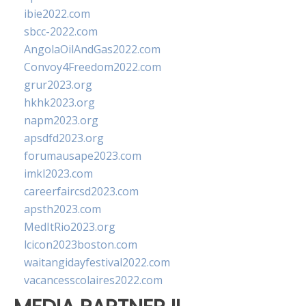
ibie2022.com
sbcc-2022.com
AngolaOilAndGas2022.com
Convoy4Freedom2022.com
grur2023.org
hkhk2023.org
napm2023.org
apsdfd2023.org
forumausape2023.com
imkl2023.com
careerfaircsd2023.com
apsth2023.com
MedItRio2023.org
lcicon2023boston.com
waitangidayfestival2022.com
vacancesscolaires2022.com