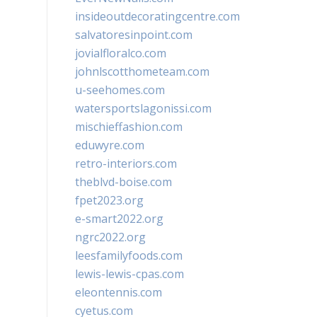
insideoutdecoratingcentre.com
salvatoresinpoint.com
jovialfloralco.com
johnlscotthometeam.com
u-seehomes.com
watersportslagonissi.com
mischieffashion.com
eduwyre.com
retro-interiors.com
theblvd-boise.com
fpet2023.org
e-smart2022.org
ngrc2022.org
leesfamilyfoods.com
lewis-lewis-cpas.com
eleontennis.com
cyetus.com