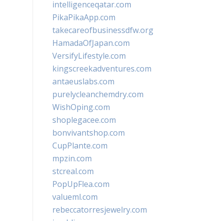
intelligenceqatar.com
PikaPikaApp.com
takecareofbusinessdfw.org
HamadaOfJapan.com
VersifyLifestyle.com
kingscreekadventures.com
antaeuslabs.com
purelycleanchemdry.com
WishOping.com
shoplegacee.com
bonvivantshop.com
CupPlante.com
mpzin.com
stcreal.com
PopUpFlea.com
valueml.com
rebeccatorresjewelry.com