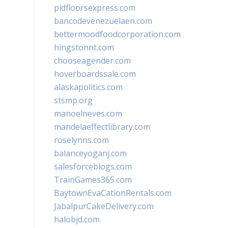
pidfloorsexpress.com
bancodevenezuelaen.com
bettermoodfoodcorporation.com
hingstonnt.com
chooseagender.com
hoverboardssale.com
alaskapolitics.com
stsmp.org
manoelneves.com
mandelaeffectlibrary.com
roselynns.com
balanceyoganj.com
salesforceblogs.com
TrainGames365.com
BaytownEvaCationRentals.com
JabalpurCakeDelivery.com
halobjd.com