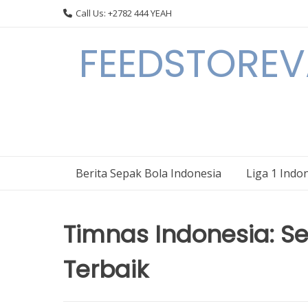
Skip
Call Us: +2782 444 YEAH
to
content
FEEDSTOREVA
Berita Sepak Bola Indonesia
Liga 1 Indo
Timnas Indonesia: Se
Terbaik