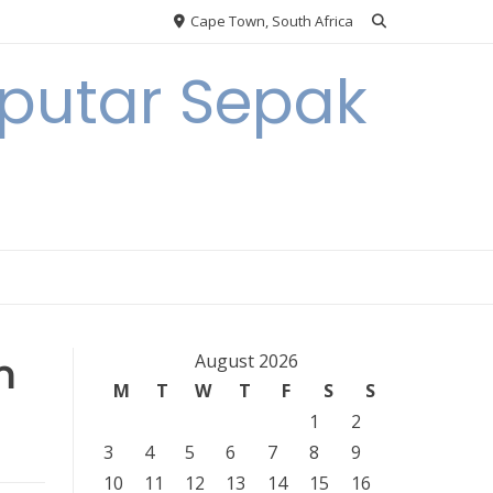
Cape Town, South Africa
eputar Sepak
n
August 2026
M
T
W
T
F
S
S
1
2
3
4
5
6
7
8
9
10
11
12
13
14
15
16