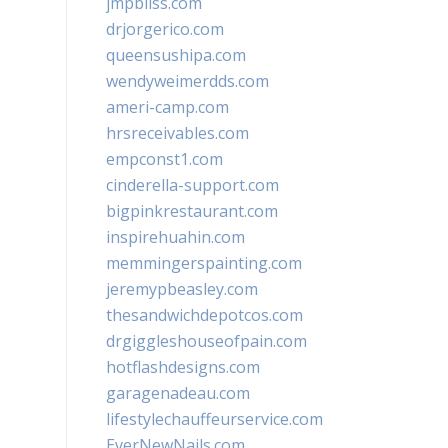
jmpbliss.com
drjorgerico.com
queensushipa.com
wendyweimerdds.com
ameri-camp.com
hrsreceivables.com
empconst1.com
cinderella-support.com
bigpinkrestaurant.com
inspirehuahin.com
memmingerspainting.com
jeremypbeasley.com
thesandwichdepotcos.com
drgiggleshouseofpain.com
hotflashdesigns.com
garagenadeau.com
lifestylechauffeurservice.com
EverNewNails.com