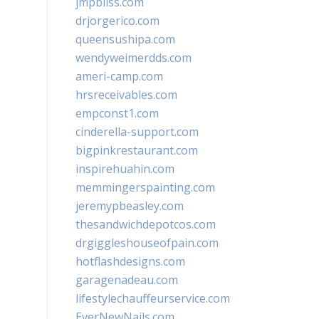
jmpbliss.com
drjorgerico.com
queensushipa.com
wendyweimerdds.com
ameri-camp.com
hrsreceivables.com
empconst1.com
cinderella-support.com
bigpinkrestaurant.com
inspirehuahin.com
memmingerspainting.com
jeremypbeasley.com
thesandwichdepotcos.com
drgiggleshouseofpain.com
hotflashdesigns.com
garagenadeau.com
lifestylechauffeurservice.com
EverNewNails.com