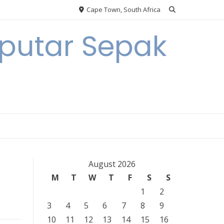
Cape Town, South Africa
eputar Sepak
August 2026
M
T
W
T
F
S
S
1
2
3
4
5
6
7
8
9
10
11
12
13
14
15
16