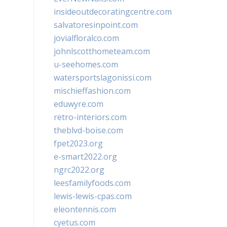
insideoutdecoratingcentre.com
salvatoresinpoint.com
jovialfloralco.com
johnlscotthometeam.com
u-seehomes.com
watersportslagonissi.com
mischieffashion.com
eduwyre.com
retro-interiors.com
theblvd-boise.com
fpet2023.org
e-smart2022.org
ngrc2022.org
leesfamilyfoods.com
lewis-lewis-cpas.com
eleontennis.com
cyetus.com