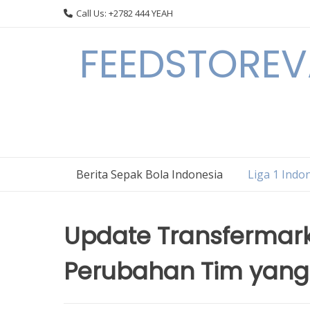
Skip
Call Us: +2782 444 YEAH
to
content
FEEDSTOREVA
Berita Sepak Bola Indonesia
Liga 1 Indo
Update Transfermarkt
Perubahan Tim yang