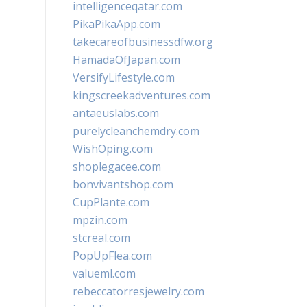
intelligenceqatar.com
PikaPikaApp.com
takecareofbusinessdfw.org
HamadaOfJapan.com
VersifyLifestyle.com
kingscreekadventures.com
antaeuslabs.com
purelycleanchemdry.com
WishOping.com
shoplegacee.com
bonvivantshop.com
CupPlante.com
mpzin.com
stcreal.com
PopUpFlea.com
valueml.com
rebeccatorresjewelry.com