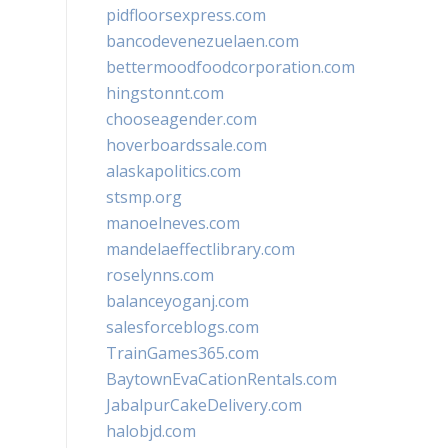
pidfloorsexpress.com
bancodevenezuelaen.com
bettermoodfoodcorporation.com
hingstonnt.com
chooseagender.com
hoverboardssale.com
alaskapolitics.com
stsmp.org
manoelneves.com
mandelaeffectlibrary.com
roselynns.com
balanceyoganj.com
salesforceblogs.com
TrainGames365.com
BaytownEvaCationRentals.com
JabalpurCakeDelivery.com
halobjd.com