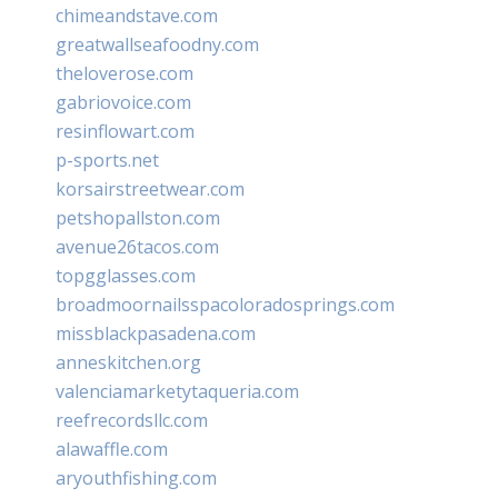
chimeandstave.com
greatwallseafoodny.com
theloverose.com
gabriovoice.com
resinflowart.com
p-sports.net
korsairstreetwear.com
petshopallston.com
avenue26tacos.com
topgglasses.com
broadmoornailsspacoloradosprings.com
missblackpasadena.com
anneskitchen.org
valenciamarketytaqueria.com
reefrecordsllc.com
alawaffle.com
aryouthfishing.com