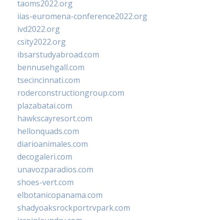
taoms2022.org
iias-euromena-conference2022.org
ivd2022.org
csity2022.org
ibsarstudyabroad.com
bennusehgall.com
tsecincinnati.com
roderconstructiongroup.com
plazabatai.com
hawkscayresort.com
hellonquads.com
diarioanimales.com
decogaleri.com
unavozparadios.com
shoes-vert.com
elbotanicopanama.com
shadyoaksrockportrvpark.com