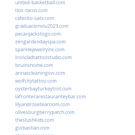
united-basketball.com
tios-tacos.com
cafecito-satx.com
graduacionviu2023.com
pecanjackstogo.com
zengardendayspa.com
sparklejewelryinc.com
ironcladtattoostudio.com
bruinshome.com
annascleaningsvc.com
wolfcitytattoo.com
oysterbayturkeytrot.com
lafronterarestauranteybar.com
lilyandrosetearoom.com
olivesburgberrypatch.com
theslushkids.com
giobastian.com