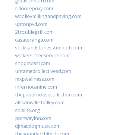
glpascensori.com
rifloorepoxy.com
woolleymillingandpaving.com
uptonpvd.com
2troublegrill.com
casateranga.com
sticksandstonesstudiooh.com
walkers-treeservice.com
shopmossi.com
untamedcollectivesd.com
mxpwellness.com
infernocanine.com
thepaperhousecollection.com
allisonwillisholley.com
solslite.org
portwayinn.com
djmaddogmusic.com
thesoundarchitects.com