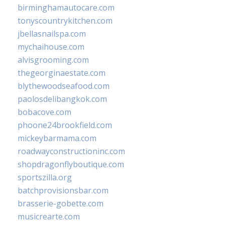
birminghamautocare.com
tonyscountrykitchen.com
jbellasnailspa.com
mychaihouse.com
alvisgrooming.com
thegeorginaestate.com
blythewoodseafood.com
paolosdelibangkok.com
bobacove.com
phoone24brookfield.com
mickeybarmama.com
roadwayconstructioninc.com
shopdragonflyboutique.com
sportszilla.org
batchprovisionsbar.com
brasserie-gobette.com
musicrearte.com