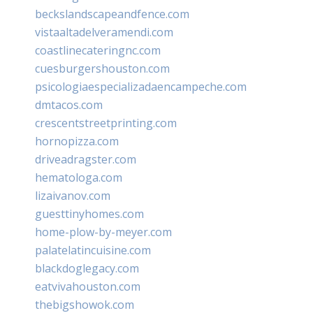
beckslandscapeandfence.com
vistaaltadelveramendi.com
coastlinecateringnc.com
cuesburgershouston.com
psicologiaespecializadaencampeche.com
dmtacos.com
crescentstreetprinting.com
hornopizza.com
driveadragster.com
hematologa.com
lizaivanov.com
guesttinyhomes.com
home-plow-by-meyer.com
palatelatincuisine.com
blackdoglegacy.com
eatvivahouston.com
thebigshowok.com