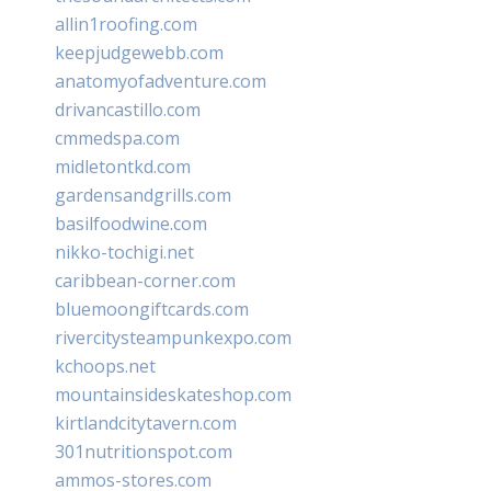
allin1roofing.com
keepjudgewebb.com
anatomyofadventure.com
drivancastillo.com
cmmedspa.com
midletontkd.com
gardensandgrills.com
basilfoodwine.com
nikko-tochigi.net
caribbean-corner.com
bluemoongiftcards.com
rivercitysteampunkexpo.com
kchoops.net
mountainsideskateshop.com
kirtlandcitytavern.com
301nutritionspot.com
ammos-stores.com