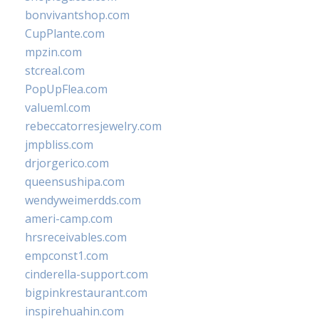
bonvivantshop.com
CupPlante.com
mpzin.com
stcreal.com
PopUpFlea.com
valueml.com
rebeccatorresjewelry.com
jmpbliss.com
drjorgerico.com
queensushipa.com
wendyweimerdds.com
ameri-camp.com
hrsreceivables.com
empconst1.com
cinderella-support.com
bigpinkrestaurant.com
inspirehuahin.com