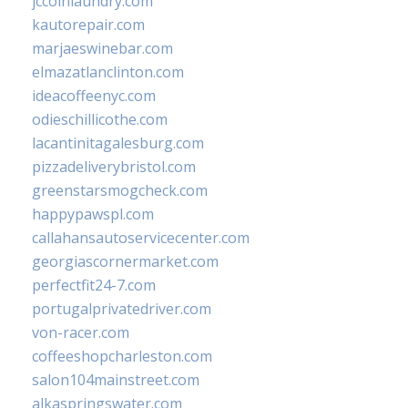
jccoinlaundry.com
kautorepair.com
marjaeswinebar.com
elmazatlanclinton.com
ideacoffeenyc.com
odieschillicothe.com
lacantinitagalesburg.com
pizzadeliverybristol.com
greenstarsmogcheck.com
happypawspl.com
callahansautoservicecenter.com
georgiascornermarket.com
perfectfit24-7.com
portugalprivatedriver.com
von-racer.com
coffeeshopcharleston.com
salon104mainstreet.com
alkaspringswater.com