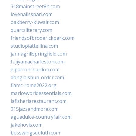
318mainstreet8h.com
lovenailsspari.com
oakberry-kuwait.com
quartzliterary.com
friendsofbroderickpark.com
studiopiattellina.com
jannagrillspringfield.com
fujiyamacharleston.com
elpatronchardon.com
donglaishun-order.com
fiamc-rome2022.org
mariceworldessentials.com
lafisheriarestaurant.com
915jazzandmore.com
aguadulce-countryfair.com
jakehovis.com
bosswingsduluth.com