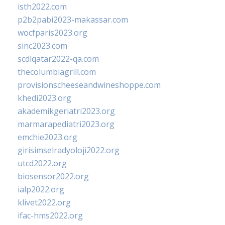
isth2022.com
p2b2pabi2023-makassar.com
wocfparis2023.org
sinc2023.com
scdlqatar2022-qa.com
thecolumbiagrill.com
provisionscheeseandwineshoppe.com
khedi2023.org
akademikgeriatri2023.org
marmarapediatri2023.org
emchie2023.org
girisimselradyoloji2022.org
utcd2022.org
biosensor2022.org
ialp2022.org
klivet2022.org
ifac-hms2022.org