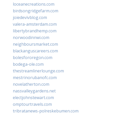
loceanecreations.com
birdsongridgefarm.com
joiedevivblog.com
valera-amsterdam.com
libertybrandhemp.com
norwoodinnwi.com
neighboursmarket.com
blackanguscareers.com
bolesfororegon.com
bodega-ole.com
thestreamlinerlounge.com
mestrinorubanofc.com
novelatherton.com
nassvalleygardens.net
electjohnstewart.com
omptourtravels.com
tribratanews-polreskebumen.com