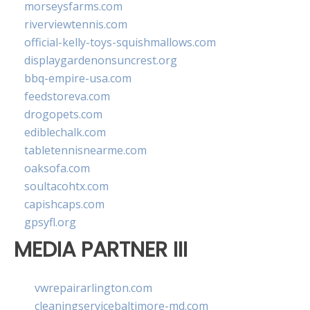
morseysfarms.com
riverviewtennis.com
official-kelly-toys-squishmallows.com
displaygardenonsuncrest.org
bbq-empire-usa.com
feedstoreva.com
drogopets.com
ediblechalk.com
tabletennisnearme.com
oaksofa.com
soultacohtx.com
capishcaps.com
gpsyfl.org
MEDIA PARTNER III
vwrepairarlington.com
cleaningservicebaltimore-md.com