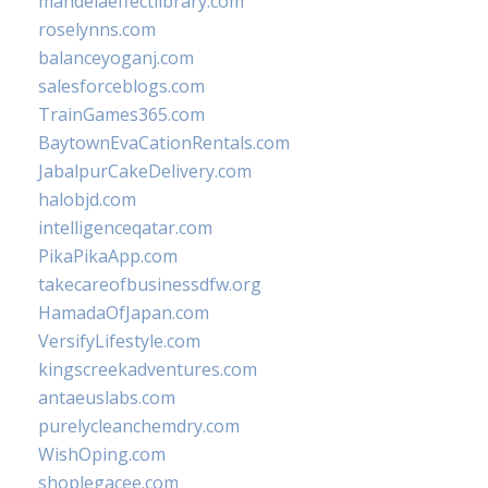
mandelaeffectlibrary.com
roselynns.com
balanceyoganj.com
salesforceblogs.com
TrainGames365.com
BaytownEvaCationRentals.com
JabalpurCakeDelivery.com
halobjd.com
intelligenceqatar.com
PikaPikaApp.com
takecareofbusinessdfw.org
HamadaOfJapan.com
VersifyLifestyle.com
kingscreekadventures.com
antaeuslabs.com
purelycleanchemdry.com
WishOping.com
shoplegacee.com