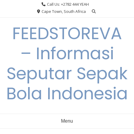
Skip
Call Us: +2782 444 YEAH
to
Cape Town, South Africa
content
FEEDSTOREVA
– Informasi
Seputar Sepak
Bola Indonesia
Menu