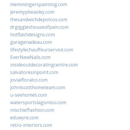
memmingerspainting.com
jeremypbeasley.com
thesandwichdepotcos.com
drgiggleshouseofpain.com
hotflashdesigns.com
garagenadeau.com
lifestylechauffeurservice.com
EverNewNails.com
insideoutdecoratingcentre.com
salvatoresinpoint.com
jovialfloralco.com
johnlscotthometeam.com
u-seehomes.com
watersportslagonissi.com
mischieffashion.com
eduwyre.com
retro-interiors.com