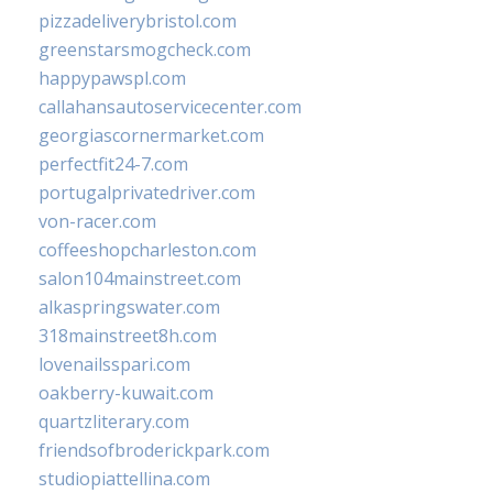
pizzadeliverybristol.com
greenstarsmogcheck.com
happypawspl.com
callahansautoservicecenter.com
georgiascornermarket.com
perfectfit24-7.com
portugalprivatedriver.com
von-racer.com
coffeeshopcharleston.com
salon104mainstreet.com
alkaspringswater.com
318mainstreet8h.com
lovenailsspari.com
oakberry-kuwait.com
quartzliterary.com
friendsofbroderickpark.com
studiopiattellina.com