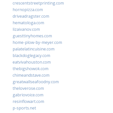
crescentstreetprinting.com
hornopizza.com
driveadragster.com
hematologa.com
lizaivanov.com
guesttinyhomes.com
home-plow-by-meyer.com
palatelatincuisine.com
blackdoglegacy.com
eatvivahouston.com
thebigshowok.com
chimeandstave.com
greatwallseafoodny.com
theloverose.com
gabriovoice.com
resinflowart.com
p-sports.net