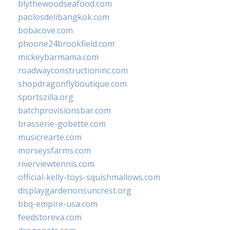
blythewoodseafood.com
paolosdelibangkok.com
bobacove.com
phoone24brookfield.com
mickeybarmama.com
roadwayconstructioninc.com
shopdragonflyboutique.com
sportszilla.org
batchprovisionsbar.com
brasserie-gobette.com
musicrearte.com
morseysfarms.com
riverviewtennis.com
official-kelly-toys-squishmallows.com
displaygardenonsuncrest.org
bbq-empire-usa.com
feedstoreva.com