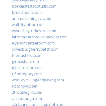
ironcladtattoostudio.com
bruinshome.com
annascleaningsvc.com
wolfcitytattoo.com
oysterbayturkeytrot.com
lafronterarestauranteybar.com
lilyandrosetearoom.com
olivesburgberrypatch.com
theslushkids.com
giobastian.com
glpascensori.com
rifloorepoxy.com
woolleymillingandpaving.com
uptonpvd.com
2troublegrill.com
casateranga.com
sticksandstonesstudiooh.com