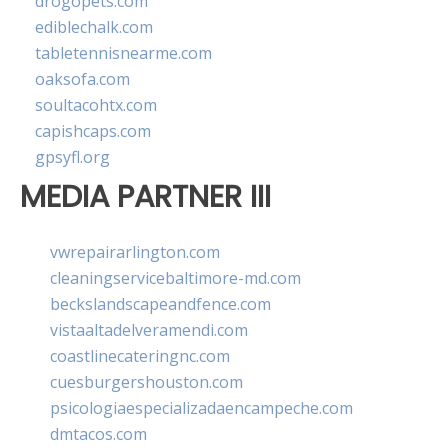
drogopets.com
ediblechalk.com
tabletennisnearme.com
oaksofa.com
soultacohtx.com
capishcaps.com
gpsyfl.org
MEDIA PARTNER III
vwrepairarlington.com
cleaningservicebaltimore-md.com
beckslandscapeandfence.com
vistaaltadelveramendi.com
coastlinecateringnc.com
cuesburgershouston.com
psicologiaespecializadaencampeche.com
dmtacos.com