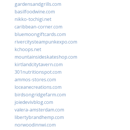
gardensandgrills.com
basilfoodwine.com
nikko-tochigi.net
caribbean-corner.com
bluemoongiftcards.com
rivercitysteampunkexpo.com
kchoops.net
mountainsideskateshop.com
kirtlandcitytavern.com
301nutritionspot.com
ammos-stores.com
loceanecreations.com
birdsongridgefarm.com
joiedevivblog.com
valera-amsterdam.com
libertybrandhemp.com
norwoodinnwi.com