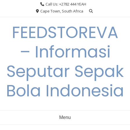
Skip
Call Us: +2782 444 YEAH
to
Cape Town, South Africa
content
FEEDSTOREVA
– Informasi
Seputar Sepak
Bola Indonesia
Menu