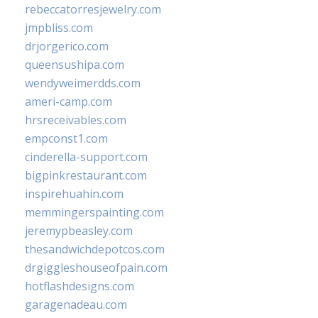
rebeccatorresjewelry.com
jmpbliss.com
drjorgerico.com
queensushipa.com
wendyweimerdds.com
ameri-camp.com
hrsreceivables.com
empconst1.com
cinderella-support.com
bigpinkrestaurant.com
inspirehuahin.com
memmingerspainting.com
jeremypbeasley.com
thesandwichdepotcos.com
drgiggleshouseofpain.com
hotflashdesigns.com
garagenadeau.com