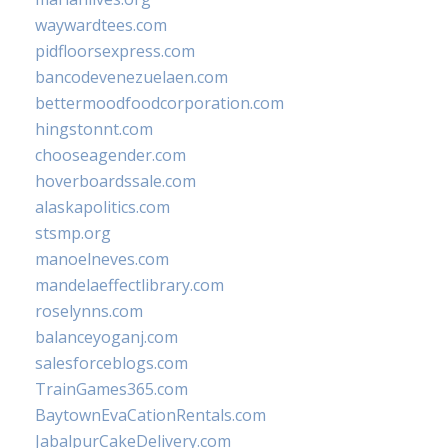
waywardtees.com
pidfloorsexpress.com
bancodevenezuelaen.com
bettermoodfoodcorporation.com
hingstonnt.com
chooseagender.com
hoverboardssale.com
alaskapolitics.com
stsmp.org
manoelneves.com
mandelaeffectlibrary.com
roselynns.com
balanceyoganj.com
salesforceblogs.com
TrainGames365.com
BaytownEvaCationRentals.com
JabalpurCakeDelivery.com