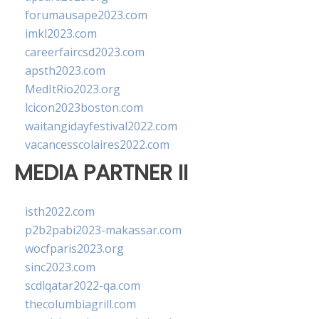
forumausape2023.com
imkl2023.com
careerfaircsd2023.com
apsth2023.com
MedItRio2023.org
lcicon2023boston.com
waitangidayfestival2022.com
vacancesscolaires2022.com
MEDIA PARTNER II
isth2022.com
p2b2pabi2023-makassar.com
wocfparis2023.org
sinc2023.com
scdlqatar2022-qa.com
thecolumbiagrill.com