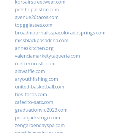
korsairstreetwear.com
petshopallston.com
avenue26tacos.com
topgglasses.com
broadmoornailsspacoloradosprings.com
missblackpasadena.com
anneskitchen.org
valenciamarketytaqueria.com
reefrecordsllc.com
alawaffle.com
aryouthfishing.com
united-basketball.com
tios-tacos.com
cafecito-satx.com
graduacionviu2023.com
pecanjackstogo.com
zengardendayspa.com
sparklejewelryinc.com