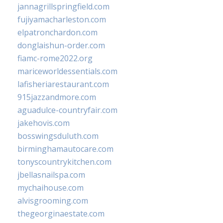
jannagrillspringfield.com
fujiyamacharleston.com
elpatronchardon.com
donglaishun-order.com
fiamc-rome2022.org
mariceworldessentials.com
lafisheriarestaurant.com
915jazzandmore.com
aguadulce-countryfair.com
jakehovis.com
bosswingsduluth.com
birminghamautocare.com
tonyscountrykitchen.com
jbellasnailspa.com
mychaihouse.com
alvisgrooming.com
thegeorginaestate.com