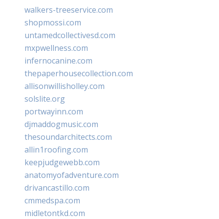
walkers-treeservice.com
shopmossi.com
untamedcollectivesd.com
mxpwellness.com
infernocanine.com
thepaperhousecollection.com
allisonwillisholley.com
solslite.org
portwayinn.com
djmaddogmusic.com
thesoundarchitects.com
allin1roofing.com
keepjudgewebb.com
anatomyofadventure.com
drivancastillo.com
cmmedspa.com
midletontkd.com