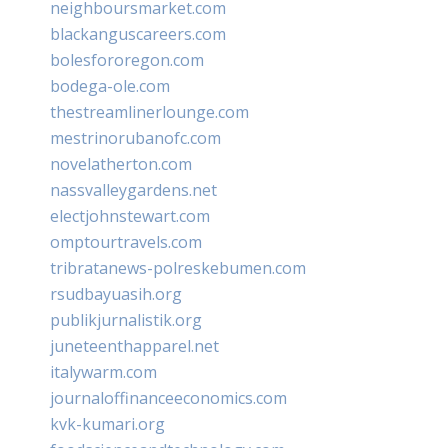
neighboursmarket.com
blackanguscareers.com
bolesfororegon.com
bodega-ole.com
thestreamlinerlounge.com
mestrinorubanofc.com
novelatherton.com
nassvalleygardens.net
electjohnstewart.com
omptourtravels.com
tribratanews-polreskebumen.com
rsudbayuasih.org
publikjurnalistik.org
juneteenthapparel.net
italywarm.com
journaloffinanceeconomics.com
kvk-kumari.org