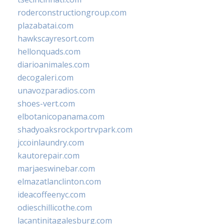
roderconstructiongroup.com
plazabatai.com
hawkscayresort.com
hellonquads.com
diarioanimales.com
decogaleri.com
unavozparadios.com
shoes-vert.com
elbotanicopanama.com
shadyoaksrockportrvpark.com
jccoinlaundry.com
kautorepair.com
marjaeswinebar.com
elmazatlanclinton.com
ideacoffeenyc.com
odieschillicothe.com
lacantinitagalesburg.com