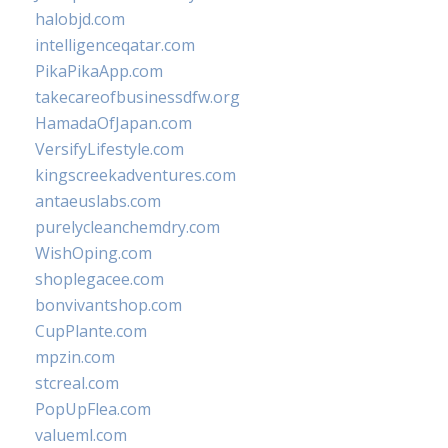
halobjd.com
intelligenceqatar.com
PikaPikaApp.com
takecareofbusinessdfw.org
HamadaOfJapan.com
VersifyLifestyle.com
kingscreekadventures.com
antaeuslabs.com
purelycleanchemdry.com
WishOping.com
shoplegacee.com
bonvivantshop.com
CupPlante.com
mpzin.com
stcreal.com
PopUpFlea.com
valueml.com