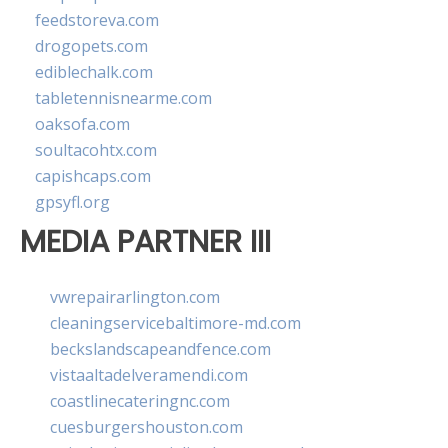
feedstoreva.com
drogopets.com
ediblechalk.com
tabletennisnearme.com
oaksofa.com
soultacohtx.com
capishcaps.com
gpsyfl.org
MEDIA PARTNER III
vwrepairarlington.com
cleaningservicebaltimore-md.com
beckslandscapeandfence.com
vistaaltadelveramendi.com
coastlinecateringnc.com
cuesburgershouston.com