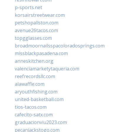
p-sports.net
korsairstreetwear.com
petshopallston.com
avenue26tacos.com
topgglasses.com
broadmoornailsspacoloradosprings.com
missblackpasadena.com
anneskitchen.org
valenciamarketytaqueria.com
reefrecordsllc.com
alawaffle.com
aryouthfishing.com
united-basketball.com
tios-tacos.com
cafecito-satx.com
graduacionviu2023.com
pecanjackstogo.com