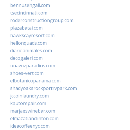
bennusehgall.com
tsecincinnati.com
roderconstructiongroup.com
plazabatai.com
hawkscayresort.com
hellonquads.com
diarioanimales.com
decogaleri.com
unavozparadios.com
shoes-vert.com
elbotanicopanama.com
shadyoaksrockportrvpark.com
jccoinlaundry.com
kautorepair.com
marjaeswinebar.com
elmazatlanclinton.com
ideacoffeenyc.com