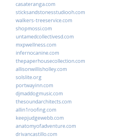
casateranga.com
sticksandstonesstudiooh.com
walkers-treeservice.com
shopmossi.com
untamedcollectivesd.com
mxpwellness.com
infernocanine.com
thepaperhousecollection.com
allisonwillisholley.com
solslite.org
portwayinn.com
djmaddogmusic.com
thesoundarchitects.com
allin1roofing.com
keepjudgewebb.com
anatomyofadventure.com
drivancastillo.com