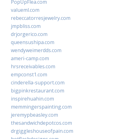
PopUpFlea.com
valueml.com
rebeccatorresjewelry.com
jmpbliss.com
drjorgerico.com
queensushipa.com
wendyweimerdds.com
ameri-camp.com
hrsreceivables.com
empconst1.com
cinderella-support.com
bigpinkrestaurant.com
inspirehuahin.com
memmingerspainting.com
jeremypbeasley.com
thesandwichdepotcos.com
drgiggleshouseofpain.com