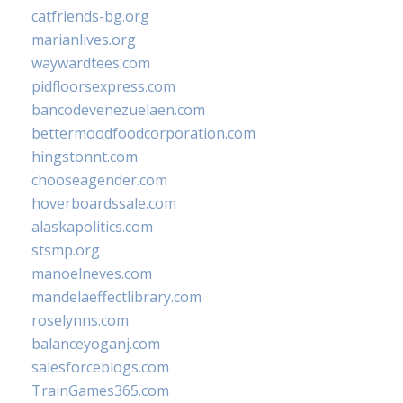
catfriends-bg.org
marianlives.org
waywardtees.com
pidfloorsexpress.com
bancodevenezuelaen.com
bettermoodfoodcorporation.com
hingstonnt.com
chooseagender.com
hoverboardssale.com
alaskapolitics.com
stsmp.org
manoelneves.com
mandelaeffectlibrary.com
roselynns.com
balanceyoganj.com
salesforceblogs.com
TrainGames365.com