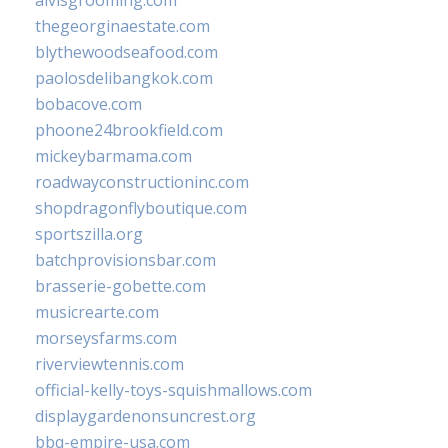
alvisgrooming.com
thegeorginaestate.com
blythewoodseafood.com
paolosdelibangkok.com
bobacove.com
phoone24brookfield.com
mickeybarmama.com
roadwayconstructioninc.com
shopdragonflyboutique.com
sportszilla.org
batchprovisionsbar.com
brasserie-gobette.com
musicrearte.com
morseysfarms.com
riverviewtennis.com
official-kelly-toys-squishmallows.com
displaygardenonsuncrest.org
bbq-empire-usa.com