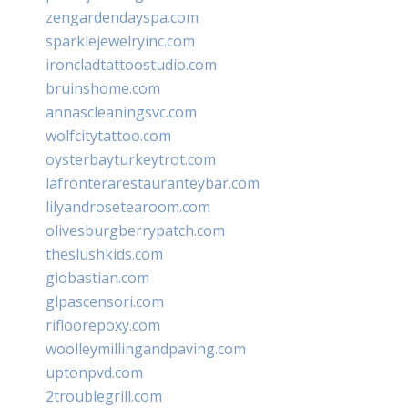
zengardendayspa.com
sparklejewelryinc.com
ironcladtattoostudio.com
bruinshome.com
annascleaningsvc.com
wolfcitytattoo.com
oysterbayturkeytrot.com
lafronterarestauranteybar.com
lilyandrosetearoom.com
olivesburgberrypatch.com
theslushkids.com
giobastian.com
glpascensori.com
rifloorepoxy.com
woolleymillingandpaving.com
uptonpvd.com
2troublegrill.com