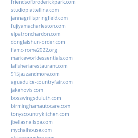
friendsofbroderickpark.com
studiopiattellina.com
jannagrillspringfield.com
fujiyamacharleston.com
elpatronchardon.com
donglaishun-order.com
fiamc-rome2022.org
mariceworldessentials.com
lafisheriarestaurant.com
915jazzandmore.com
aguadulce-countryfair.com
jakehovis.com
bosswingsduluth.com
birminghamautocare.com
tonyscountrykitchen.com
jbellasnailspa.com
mychaihouse.com