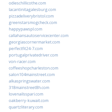
odieschillicothe.com
lacantinitagalesburg.com
pizzadeliverybristol.com
greenstarsmogcheck.com
happypawspl.com
callahansautoservicecenter.com
georgiascornermarket.com
perfectfit24-7.com
portugalprivatedriver.com
von-racer.com
coffeeshopcharleston.com
salon104mainstreet.com
alkaspringswater.com
318mainstreet8h.com
lovenailsspari.com
oakberry-kuwait.com
quartzliterary.com