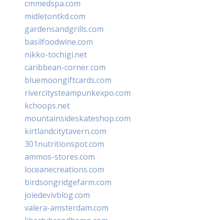
cmmedspa.com
midletontkd.com
gardensandgrills.com
basilfoodwine.com
nikko-tochigi.net
caribbean-corner.com
bluemoongiftcards.com
rivercitysteampunkexpo.com
kchoops.net
mountainsideskateshop.com
kirtlandcitytavern.com
301nutritionspot.com
ammos-stores.com
loceanecreations.com
birdsongridgefarm.com
joiedevivblog.com
valera-amsterdam.com