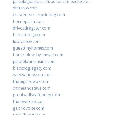
psicologiaespecializadaencampeche.com
dmtacos.com
crescentstreetprinting.com
hornopizza.com
driveadragster.com
hematologa.com
lizaivanov.com
guesttinyhomes.com
home-plow-by-meyer.com
palatelatincuisine.com
blackdoglegacy.com
eatvivahouston.com
thebigshowok.com
chimeandstave.com
greatwallseafoodny.com
theloverose.com
gabriovoice.com
resinflowart.com