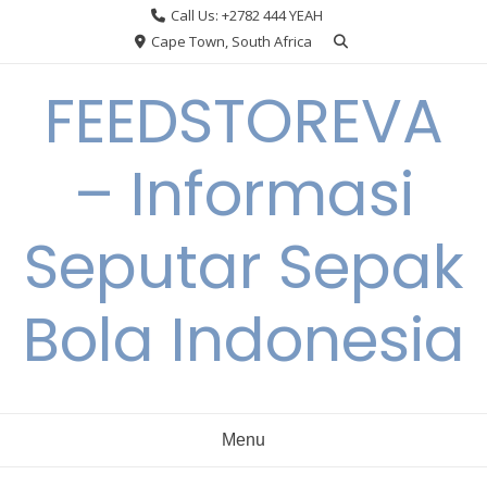
Skip
Call Us: +2782 444 YEAH
to
Cape Town, South Africa
content
FEEDSTOREVA
– Informasi
Seputar Sepak
Bola Indonesia
Menu