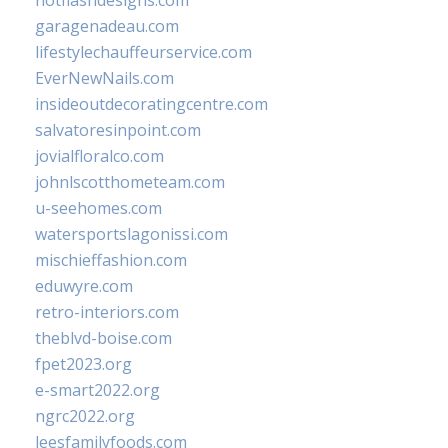
hotflashdesigns.com
garagenadeau.com
lifestylechauffeurservice.com
EverNewNails.com
insideoutdecoratingcentre.com
salvatoresinpoint.com
jovialfloralco.com
johnlscotthometeam.com
u-seehomes.com
watersportslagonissi.com
mischieffashion.com
eduwyre.com
retro-interiors.com
theblvd-boise.com
fpet2023.org
e-smart2022.org
ngrc2022.org
leesfamilyfoods.com