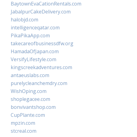
BaytownEvaCationRentals.com
JabalpurCakeDelivery.com
halobjd.com
intelligenceqatar.com
PikaPikaApp.com
takecareofbusinessdfw.org
HamadaOfJapan.com
VersifyLifestyle.com
kingscreekadventures.com
antaeuslabs.com
purelycleanchemdry.com
WishOping.com
shoplegacee.com
bonvivantshop.com
CupPlante.com
mpzin.com
stcreal.com