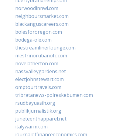
libertybrandhemp.com
norwoodinnwi.com
neighboursmarket.com
blackanguscareers.com
bolesfororegon.com
bodega-ole.com
thestreamlinerlounge.com
mestrinorubanofc.com
novelatherton.com
nassvalleygardens.net
electjohnstewart.com
omptourtravels.com
tribratanews-polreskebumen.com
rsudbayuasih.org
publikjurnalistik.org
juneteenthapparel.net
italywarm.com
journaloffinanceeconomics.com